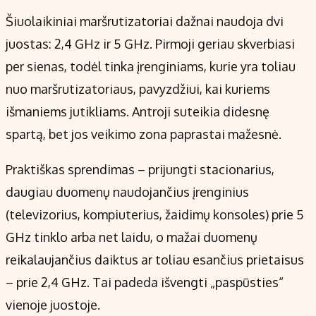
Šiuolaikiniai maršrutizatoriai dažnai naudoja dvi
juostas: 2,4 GHz ir 5 GHz. Pirmoji geriau skverbiasi
per sienas, todėl tinka įrenginiams, kurie yra toliau
nuo maršrutizatoriaus, pavyzdžiui, kai kuriems
išmaniems jutikliams. Antroji suteikia didesnę
spartą, bet jos veikimo zona paprastai mažesnė.
Praktiškas sprendimas – prijungti stacionarius,
daugiau duomenų naudojančius įrenginius
(televizorius, kompiuterius, žaidimų konsoles) prie 5
GHz tinklo arba net laidu, o mažai duomenų
reikalaujančius daiktus ar toliau esančius prietaisus
– prie 2,4 GHz. Tai padeda išvengti „paspūsties“
vienoje juostoje.