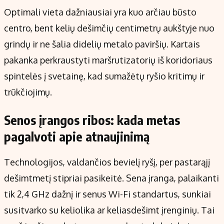
Optimali vieta dažniausiai yra kuo arčiau būsto
centro, bent kelių dešimčių centimetrų aukštyje nuo
grindų ir ne šalia didelių metalo paviršių. Kartais
pakanka perkraustyti maršrutizatorių iš koridoriaus
spintelės į svetainę, kad sumažėtų ryšio kritimų ir
trūkčiojimų.
Senos įrangos ribos: kada metas
pagalvoti apie atnaujinimą
Technologijos, valdančios bevielį ryšį, per pastarąjį
dešimtmetį stipriai pasikeitė. Sena įranga, palaikanti
tik 2,4 GHz dažnį ir senus Wi-Fi standartus, sunkiai
susitvarko su keliolika ar keliasdešimt įrenginių. Tai