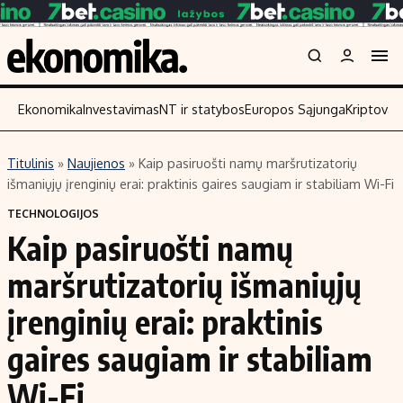
Ekonomika
Investavimas
NT ir statybos
Europos Sąjunga
Kriptoval
Titulinis
»
Naujienos
»
Kaip pasiruošti namų maršrutizatorių
Turinys
Skaitykite
išmaniųjų įrenginių erai: praktinis gaires saugiam ir stabiliam Wi-Fi
Naujienos
Finansai
TECHNOLOGIJOS
Kaip pasiruošti namų
Aplinka
Įmonės
Verslas
Žemės ūkis
maršrutizatorių išmaniųjų
Energetika
Technologijos
įrenginių erai: praktinis
Ekonomika
Laisvalaikis
gaires saugiam ir stabiliam
Politika
NT ir statybos
Wi-Fi