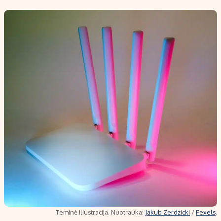
Teminė iliustracija. Nuotrauka:
Jakub Zerdzicki
/
Pexels
.