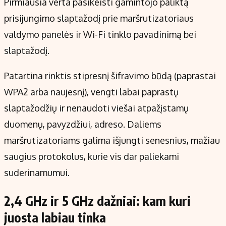
Pirmiausia verta pasikeisti gamintojo paliktą
prisijungimo slaptažodį prie maršrutizatoriaus
valdymo panelės ir Wi-Fi tinklo pavadinimą bei
slaptažodį.
Patartina rinktis stipresnį šifravimo būdą (paprastai
WPA2 arba naujesnį), vengti labai paprastų
slaptažodžių ir nenaudoti viešai atpažįstamų
duomenų, pavyzdžiui, adreso. Daliems
maršrutizatoriams galima išjungti senesnius, mažiau
saugius protokolus, kurie vis dar paliekami
suderinamumui.
2,4 GHz ir 5 GHz dažniai: kam kuri
juosta labiau tinka