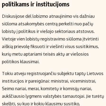
politikams ir institucijoms
Diskusijose dėl lobizmo atnaujinimo vis dažniau
siūloma atsakomybės centrą perkelti nuo pačių
lobistų į politikus ir viešojo sektoriaus atstovus.
Vietoje vien lobistų registravimo siūloma įtvirtinti
aiškią prievolę fiksuoti ir viešinti visus susitikimus,
kurių metu aptariami teisės aktų ar viešosios
politikos klausimai.
Tokiu atveju registruojančiu subjektu taptų Lietuvos
institucijos ir pareigūnai: ministrai, viceministrai,
Seimo nariai, merai, komitetų ir komisijų nariai,
aukščiausio lygmens valstybės tarnautojai. Jie turėtų
skelbti, su kuo ir kokiu klausimu susitiko,