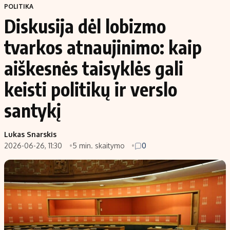
POLITIKA
Diskusija dėl lobizmo
tvarkos atnaujinimo: kaip
aiškesnės taisyklės gali
keisti politikų ir verslo
santykį
Lukas Snarskis
2026-06-26, 11:30
5 min. skaitymo
0