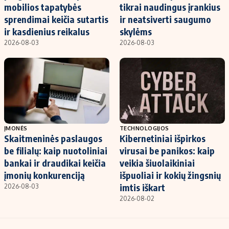
mobilios tapatybės
tikrai naudingus įrankius
sprendimai keičia sutartis
ir neatsiverti saugumo
ir kasdienius reikalus
skylėms
2026-08-03
2026-08-03
ĮMONĖS
TECHNOLOGIJOS
Skaitmeninės paslaugos
Kibernetiniai išpirkos
be filialų: kaip nuotoliniai
virusai be panikos: kaip
bankai ir draudikai keičia
veikia šiuolaikiniai
įmonių konkurenciją
išpuoliai ir kokių žingsnių
imtis iškart
2026-08-03
2026-08-02