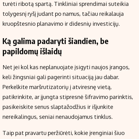
turėti ribotą spartą. Tinkliniai sprendimai suteikia
tolygesnį ryšį judant po namus, tačiau reikalauja
kruopštesnio planavimo ir didesnių investicijų.
Ką galima padaryti šiandien, be
papildomų išlaidų
Net jei kol kas neplanuojate įsigyti naujos įrangos,
keli žingsniai gali pagerinti situaciją jau dabar.
Perkelkite maršrutizatorių į atviresnę vietą,
patikrinkite, ar įjungta stipresnė šifravimo parinktis,
pasikeiskite senus slaptažodžius ir išjunkite
nereikalingus, seniai nenaudojamus tinklus.
Taip pat pravartu peržiūrėti, kokie įrenginiai šiuo