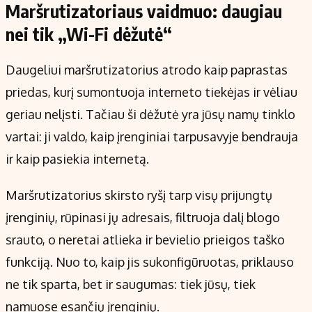
Maršrutizatoriaus vaidmuo: daugiau
nei tik „Wi-Fi dėžutė“
Daugeliui maršrutizatorius atrodo kaip paprastas
priedas, kurį sumontuoja interneto tiekėjas ir vėliau
geriau nelįsti. Tačiau ši dėžutė yra jūsų namų tinklo
vartai: ji valdo, kaip įrenginiai tarpusavyje bendrauja
ir kaip pasiekia internetą.
Maršrutizatorius skirsto ryšį tarp visų prijungtų
įrenginių, rūpinasi jų adresais, filtruoja dalį blogo
srauto, o neretai atlieka ir bevielio prieigos taško
funkciją. Nuo to, kaip jis sukonfigūruotas, priklauso
ne tik sparta, bet ir saugumas: tiek jūsų, tiek
namuose esančių įrenginių.