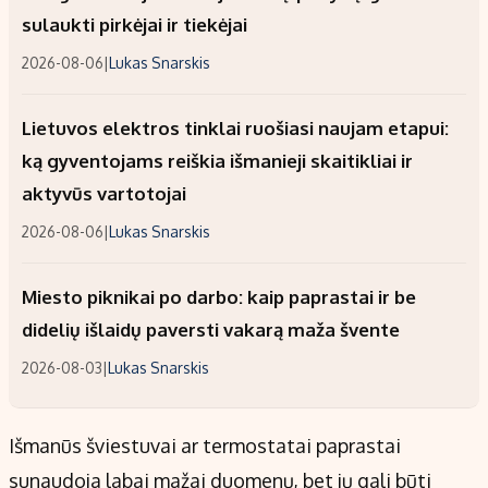
sulaukti pirkėjai ir tiekėjai
2026-08-06
|
Lukas Snarskis
Lietuvos elektros tinklai ruošiasi naujam etapui:
ką gyventojams reiškia išmanieji skaitikliai ir
aktyvūs vartotojai
2026-08-06
|
Lukas Snarskis
Miesto piknikai po darbo: kaip paprastai ir be
didelių išlaidų paversti vakarą maža švente
2026-08-03
|
Lukas Snarskis
Išmanūs šviestuvai ar termostatai paprastai
sunaudoja labai mažai duomenų, bet jų gali būti