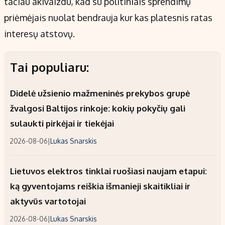
tačiau akivaizdu, kad su politiniais sprendimų
priėmėjais nuolat bendrauja kur kas platesnis ratas
interesų atstovų.
Tai populiaru:
Didelė užsienio mažmeninės prekybos grupė
žvalgosi Baltijos rinkoje: kokių pokyčių gali
sulaukti pirkėjai ir tiekėjai
2026-08-06
|
Lukas Snarskis
Lietuvos elektros tinklai ruošiasi naujam etapui:
ką gyventojams reiškia išmanieji skaitikliai ir
aktyvūs vartotojai
2026-08-06
|
Lukas Snarskis