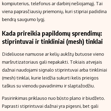
kompiuterius, telefonus ar darbinį nešiojamąjį. Tai
viena paprasčiausių priemonių, kuri stipriai padidina
bendrą saugumo lygį.
Kada prireikia papildomų sprendimų:
stiprintuvai ir tinkliniai (mesh) tinklai
Dideliuose namuose ar kelių aukštų butuose vieno
maršrutizatoriaus gali nepakakti. Tokiais atvejais
dažnai naudojami signalo stiprintuvai arba tinkliniai
(mesh) tinklai, kurie leidžia sukurti kelis prieigos
taškus su vienodu pavadinimu ir slaptažodžiu.
Pasirinkimas priklauso nuo būsto plano ir biudžeto.
Paprasti stiprintuvai dažnai yra pigesni, bet gali