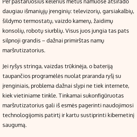
Per pastaruosius kelerius metus namuose atsirado
Kontaktai
daugiau išmaniųjų įrenginių: televizorių, garsiakalbių,
Regionų naujienos
šildymo termostatų, vaizdo kamerų, žaidimų
Indėlių palūkanos
konsolių, robotų siurblių. Visus juos jungia tas pats
silpnoji grandis – dažnai primirštas namų
maršrutizatorius.
Jei ryšys stringa, vaizdas trūkinėja, o bateriją
taupančios programėlės nuolat praranda ryšį su
įrenginiais, problema dažnai slypi ne tiek internete,
kiek vietiniame tinkle. Tinkamai sukonfigūruotas
maršrutizatorius gali iš esmės pagerinti naudojimosi
technologijomis patirtį ir kartu sustiprinti kibernetinį
saugumą.