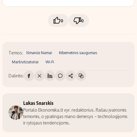
0
0
Temos:
Išmanūs Namai
Kibernetinis saugumas
Maršrutizatoriai
Wi-Fi
Dalintis:
Lukas Snarskis
Portalo Ekonomika.lt vyr. redaktorius. Rašau įvairiomis
temomis, o ypatingas mano dėmesys – technologijoms
ir rytojaus tendencijoms.