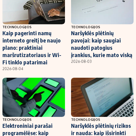
TECHNOLOGIJOS
TECHNOLOGIJOS
Kaip pagerinti namų
Naršyklės plėtinių
interneto greitį be naujo
pavojai: kaip saugiai
plano: praktiniai
naudoti patogius
maršrutizatoriaus ir Wi-
įrankius, kurie mato viską
Fi tinklo patarimai
2026-08-03
2026-08-04
TECHNOLOGIJOS
TECHNOLOGIJOS
Elektroniniai parašai
Naršyklės plėtinių rizikos
programėlėse: kaip
ir nauda: kaip išsirinkti