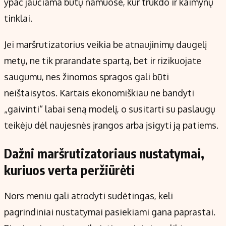
ypač jaučiama butų namuose, kur trukdo ir kaimynų
tinklai.
Jei maršrutizatorius veikia be atnaujinimų daugelį
metų, ne tik prarandate spartą, bet ir rizikuojate
saugumu, nes žinomos spragos gali būti
neištaisytos. Kartais ekonomiškiau ne bandyti
„gaivinti“ labai seną modelį, o susitarti su paslaugų
teikėju dėl naujesnės įrangos arba įsigyti ją patiems.
Dažni maršrutizatoriaus nustatymai,
kuriuos verta peržiūrėti
Nors meniu gali atrodyti sudėtingas, keli
pagrindiniai nustatymai pasiekiami gana paprastai.