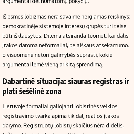
argumentai dėl numatomų pokyčių.
Iš esmės lobizmas nėra savaime neigiamas reiškinys:
demokratinėje sistemoje interesų grupės turi teisę
būti išklausytos. Dilema atsiranda tuomet, kai dalis
įtakos daroma neformaliai, be aiškaus atsekamumo,
o visuomenė neturi galimybės suprasti, kokie
argumentai lėmė vieną ar kitą sprendimą.
Dabartinė situacija: siauras registras ir
plati šešėlinė zona
Lietuvoje formaliai galiojanti lobistinės veiklos
registravimo tvarka apima tik dalį realios įtakos
darymo. Registruotų lobistų skaičius nėra didelis,