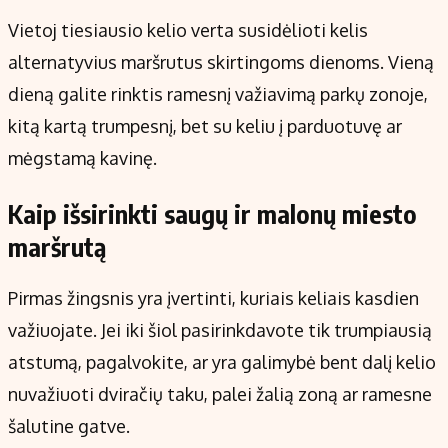
Vietoj tiesiausio kelio verta susidėlioti kelis
alternatyvius maršrutus skirtingoms dienoms. Vieną
dieną galite rinktis ramesnį važiavimą parkų zonoje,
kitą kartą trumpesnį, bet su keliu į parduotuvę ar
mėgstamą kavinę.
Kaip išsirinkti saugų ir malonų miesto
maršrutą
Pirmas žingsnis yra įvertinti, kuriais keliais kasdien
važiuojate. Jei iki šiol pasirinkdavote tik trumpiausią
atstumą, pagalvokite, ar yra galimybė bent dalį kelio
nuvažiuoti dviračių taku, palei žalią zoną ar ramesne
šalutine gatve.