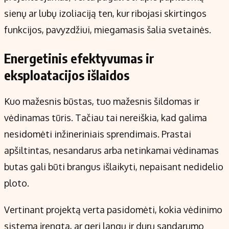
sienų ar lubų izoliaciją ten, kur ribojasi skirtingos
funkcijos, pavyzdžiui, miegamasis šalia svetainės.
Energetinis efektyvumas ir
eksploatacijos išlaidos
Kuo mažesnis būstas, tuo mažesnis šildomas ir
vėdinamas tūris. Tačiau tai nereiškia, kad galima
nesidomėti inžineriniais sprendimais. Prastai
apšiltintas, nesandarus arba netinkamai vėdinamas
butas gali būti brangus išlaikyti, nepaisant nedidelio
ploto.
Vertinant projektą verta pasidomėti, kokia vėdinimo
sistema įrengta, ar geri langų ir durų sandarumo