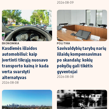
2026-08-09
EKONOMIKA
POLITIKA
Kasdienės išlaidos
Savivaldybių tarybų narių
automobiliui: kaip
išlaidų kompensavimas
įvertinti tikrąją nuosavo
po skandalų: kokių
transporto kainą ir kada
pokyčių gali tikėtis
verta svarstyti
gyventojai
alternatyvas
2026-08-08
2026-08-08