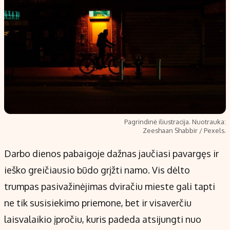
Pagrindinė iliustracija. Nuotrauka:
Zeeshaan Shabbir / Pexels.
Darbo dienos pabaigoje dažnas jaučiasi pavargęs ir
ieško greičiausio būdo grįžti namo. Vis dėlto
trumpas pasivažinėjimas dviračiu mieste gali tapti
ne tik susisiekimo priemone, bet ir visaverčiu
laisvalaikio įpročiu, kuris padeda atsijungti nuo