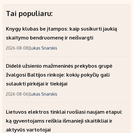
Tai populiaru:
Knygų klubas be įtampos: kaip susikurti jaukią
skaitymo bendruomenę ir neišvargti
2026-08-08
|
Lukas Snarskis
Didelė užsienio mažmeninės prekybos grupė
žvalgosi Baltijos rinkoje: kokių pokyčių gali
sulaukti pirkėjai ir tiekėjai
2026-08-06
|
Lukas Snarskis
Lietuvos elektros tinklai ruošiasi naujam etapui:
ką gyventojams reiškia išmanieji skaitikliai ir
aktyvūs vartotojai