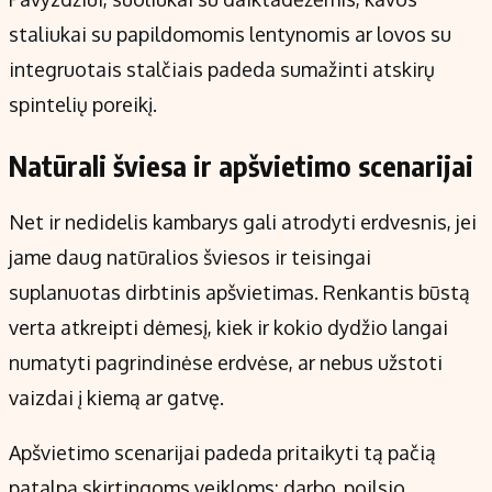
staliukai su papildomomis lentynomis ar lovos su
integruotais stalčiais padeda sumažinti atskirų
spintelių poreikį.
Natūrali šviesa ir apšvietimo scenarijai
Net ir nedidelis kambarys gali atrodyti erdvesnis, jei
jame daug natūralios šviesos ir teisingai
suplanuotas dirbtinis apšvietimas. Renkantis būstą
verta atkreipti dėmesį, kiek ir kokio dydžio langai
numatyti pagrindinėse erdvėse, ar nebus užstoti
vaizdai į kiemą ar gatvę.
Apšvietimo scenarijai padeda pritaikyti tą pačią
patalpą skirtingoms veikloms: darbo, poilsio,