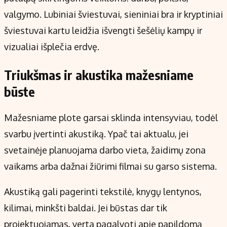
valgymo. Lubiniai šviestuvai, sieniniai bra ir kryptiniai
šviestuvai kartu leidžia išvengti šešėlių kampų ir
vizualiai išplečia erdvę.
Triukšmas ir akustika mažesniame
būste
Mažesniame plote garsai sklinda intensyviau, todėl
svarbu įvertinti akustiką. Ypač tai aktualu, jei
svetainėje planuojama darbo vieta, žaidimų zona
vaikams arba dažnai žiūrimi filmai su garso sistema.
Akustiką gali pagerinti tekstilė, knygų lentynos,
kilimai, minkšti baldai. Jei būstas dar tik
projektuojamas, verta pagalvoti apie papildomą