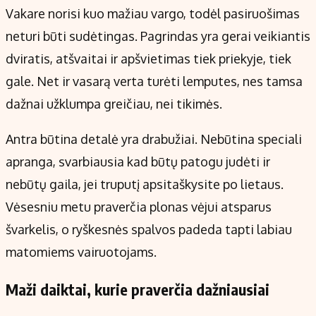
Vakare norisi kuo mažiau vargo, todėl pasiruošimas
neturi būti sudėtingas. Pagrindas yra gerai veikiantis
dviratis, atšvaitai ir apšvietimas tiek priekyje, tiek
gale. Net ir vasarą verta turėti lemputes, nes tamsa
dažnai užklumpa greičiau, nei tikimės.
Antra būtina detalė yra drabužiai. Nebūtina speciali
apranga, svarbiausia kad būtų patogu judėti ir
nebūtų gaila, jei truputį apsitaškysite po lietaus.
Vėsesniu metu praverčia plonas vėjui atsparus
švarkelis, o ryškesnės spalvos padeda tapti labiau
matomiems vairuotojams.
Maži daiktai, kurie praverčia dažniausiai