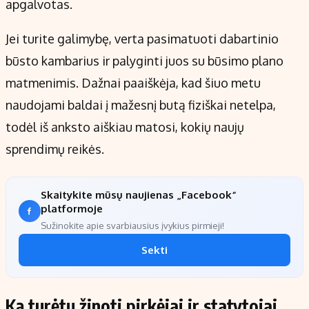
apgalvotas.
Jei turite galimybę, verta pasimatuoti dabartinio
būsto kambarius ir palyginti juos su būsimo plano
matmenimis. Dažnai paaiškėja, kad šiuo metu
naudojami baldai į mažesnį butą fiziškai netelpa,
todėl iš anksto aiškiau matosi, kokių naujų
sprendimų reikės.
Skaitykite mūsų naujienas „Facebook“
platformoje
Sužinokite apie svarbiausius įvykius pirmieji!
Sekti
Ką turėtų žinoti pirkėjai ir statytojai