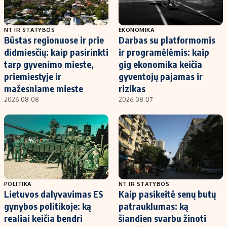
NT IR STATYBOS
EKONOMIKA
Būstas regionuose ir prie
Darbas su platformomis
didmiesčių: kaip pasirinkti
ir programėlėmis: kaip
tarp gyvenimo mieste,
gig ekonomika keičia
priemiestyje ir
gyventojų pajamas ir
mažesniame mieste
rizikas
2026-08-08
2026-08-07
POLITIKA
NT IR STATYBOS
Lietuvos dalyvavimas ES
Kaip pasikeitė senų butų
gynybos politikoje: ką
patrauklumas: ką
realiai keičia bendri
šiandien svarbu žinoti