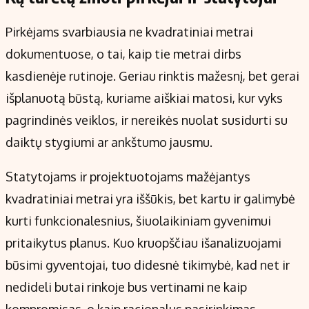
Pirkėjams svarbiausia ne kvadratiniai metrai
dokumentuose, o tai, kaip tie metrai dirbs
kasdienėje rutinoje. Geriau rinktis mažesnį, bet gerai
išplanuotą būstą, kuriame aiškiai matosi, kur vyks
pagrindinės veiklos, ir nereikės nuolat susidurti su
daiktų stygiumi ar ankštumo jausmu.
Statytojams ir projektuotojams mažėjantys
kvadratiniai metrai yra iššūkis, bet kartu ir galimybė
kurti funkcionalesnius, šiuolaikiniam gyvenimui
pritaikytus planus. Kuo kruopščiau išanalizuojami
būsimi gyventojai, tuo didesnė tikimybė, kad net ir
nedideli butai rinkoje bus vertinami ne kaip