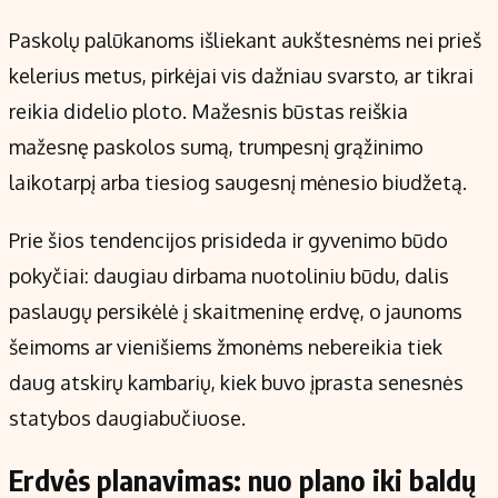
Paskolų palūkanoms išliekant aukštesnėms nei prieš
kelerius metus, pirkėjai vis dažniau svarsto, ar tikrai
reikia didelio ploto. Mažesnis būstas reiškia
mažesnę paskolos sumą, trumpesnį grąžinimo
laikotarpį arba tiesiog saugesnį mėnesio biudžetą.
Prie šios tendencijos prisideda ir gyvenimo būdo
pokyčiai: daugiau dirbama nuotoliniu būdu, dalis
paslaugų persikėlė į skaitmeninę erdvę, o jaunoms
šeimoms ar vienišiems žmonėms nebereikia tiek
daug atskirų kambarių, kiek buvo įprasta senesnės
statybos daugiabučiuose.
Erdvės planavimas: nuo plano iki baldų