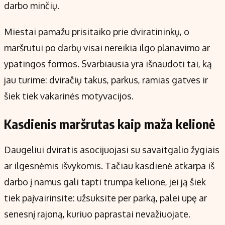
darbo minčių.
Miestai pamažu prisitaiko prie dviratininkų, o
maršrutui po darbų visai nereikia ilgo planavimo ar
ypatingos formos. Svarbiausia yra išnaudoti tai, ką
jau turime: dviračių takus, parkus, ramias gatves ir
šiek tiek vakarinės motyvacijos.
Kasdienis maršrutas kaip maža kelionė
Daugeliui dviratis asocijuojasi su savaitgalio žygiais
ar ilgesnėmis išvykomis. Tačiau kasdienė atkarpa iš
darbo į namus gali tapti trumpa kelione, jei ją šiek
tiek paįvairinsite: užsuksite per parką, palei upę ar
senesnį rajoną, kuriuo paprastai nevažiuojate.