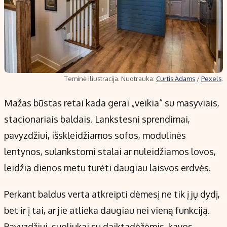
Teminė iliustracija. Nuotrauka:
Curtis Adams
/
Pexels
.
Mažas būstas retai kada gerai „veikia“ su masyviais,
stacionariais baldais. Lankstesni sprendimai,
pavyzdžiui, išskleidžiamos sofos, modulinės
lentynos, sulankstomi stalai ar nuleidžiamos lovos,
leidžia dienos metu turėti daugiau laisvos erdvės.
Perkant baldus verta atkreipti dėmesį ne tik į jų dydį,
bet ir į tai, ar jie atlieka daugiau nei vieną funkciją.
Pavyzdžiui, suoliukai su daiktadėžėmis, kavos