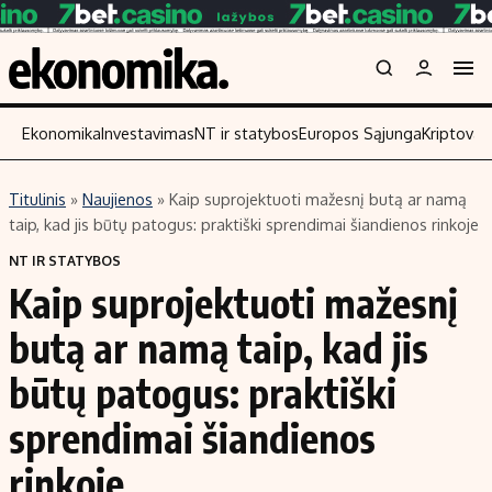
Ekonomika
Investavimas
NT ir statybos
Europos Sąjunga
Kriptoval
Titulinis
»
Naujienos
»
Kaip suprojektuoti mažesnį butą ar namą
Turinys
Skaitykite
taip, kad jis būtų patogus: praktiški sprendimai šiandienos rinkoje
Naujienos
Finansai
NT IR STATYBOS
Kaip suprojektuoti mažesnį
Aplinka
Įmonės
Verslas
Žemės ūkis
butą ar namą taip, kad jis
Energetika
Technologijos
būtų patogus: praktiški
Ekonomika
Laisvalaikis
sprendimai šiandienos
Politika
NT ir statybos
rinkoje