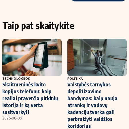
Taip pat skaitykite
TECHNOLOGIJOS
POLITIKA
Skaitmeninės kvito
Valstybės tarnybos
kopijos telefonu: kaip
depolitizavimo
realiai praverčia pirkinių
bandymas: kaip nauja
istorija ir ką verta
atrankų ir vadovų
susitvarkyti
kadencijų tvarka gali
perbraižyti valdžios
2026-08-09
koridorius