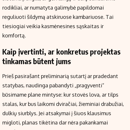
rodikliai, ar numatyta galimybė papildomai
reguliuoti šildymą atskiruose kambariuose. Tai
tiesiogiai veikia kasmėnesines sąskaitas ir
komfortą.
Kaip įvertinti, ar konkretus projektas
tinkamas būtent jums
Prieš pasirašant preliminarią sutartį ar pradedant
statybas, naudinga pabandyti „pragyventi“
būsimame plane mintyse: kur stovės lova, ar tilps
stalas, kur bus laikomi dviračiai, žieminiai drabužiai,
dulkių siurblys. Jei atsakymai į šiuos klausimus
migloti, planas tikėtina dar nėra pakankamai