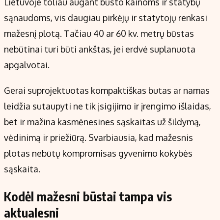
Lietuvoje toliau augant būsto kainoms ir statybų
Kontaktai
sąnaudoms, vis daugiau pirkėjų ir statytojų renkasi
Regionų naujienos
mažesnį plotą. Tačiau 40 ar 60 kv. metrų būstas
Indėlių palūkanos
nebūtinai turi būti ankštas, jei erdvė suplanuota
apgalvotai.
Gerai suprojektuotas kompaktiškas butas ar namas
leidžia sutaupyti ne tik įsigijimo ir įrengimo išlaidas,
bet ir mažina kasmėnesines sąskaitas už šildymą,
vėdinimą ir priežiūrą. Svarbiausia, kad mažesnis
plotas nebūtų kompromisas gyvenimo kokybės
sąskaita.
Kodėl mažesni būstai tampa vis
aktualesni