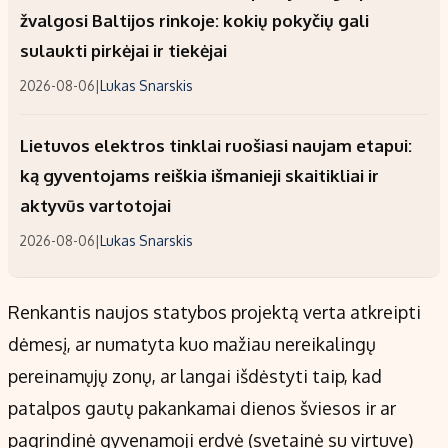
žvalgosi Baltijos rinkoje: kokių pokyčių gali
sulaukti pirkėjai ir tiekėjai
2026-08-06
|
Lukas Snarskis
Lietuvos elektros tinklai ruošiasi naujam etapui:
ką gyventojams reiškia išmanieji skaitikliai ir
aktyvūs vartotojai
2026-08-06
|
Lukas Snarskis
Renkantis naujos statybos projektą verta atkreipti
dėmesį, ar numatyta kuo mažiau nereikalingų
pereinamųjų zonų, ar langai išdėstyti taip, kad
patalpos gautų pakankamai dienos šviesos ir ar
pagrindinė gyvenamoji erdvė (svetainė su virtuve)