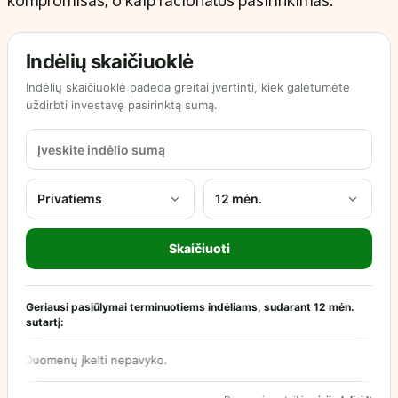
kompromisas, o kaip racionalus pasirinkimas.