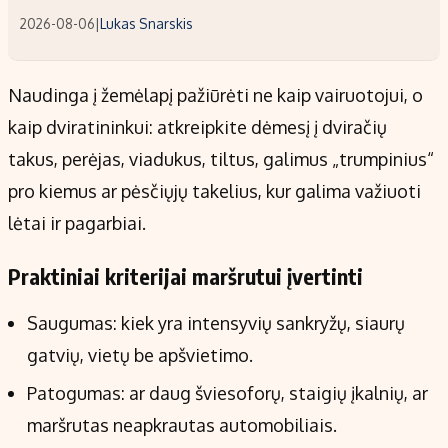
2026-08-06
|
Lukas Snarskis
Naudinga į žemėlapį pažiūrėti ne kaip vairuotojui, o
kaip dviratininkui: atkreipkite dėmesį į dviračių
takus, perėjas, viadukus, tiltus, galimus „trumpinius“
pro kiemus ar pėsčiųjų takelius, kur galima važiuoti
lėtai ir pagarbiai.
Praktiniai kriterijai maršrutui įvertinti
Saugumas: kiek yra intensyvių sankryžų, siaurų
gatvių, vietų be apšvietimo.
Patogumas: ar daug šviesoforų, staigių įkalnių, ar
maršrutas neapkrautas automobiliais.