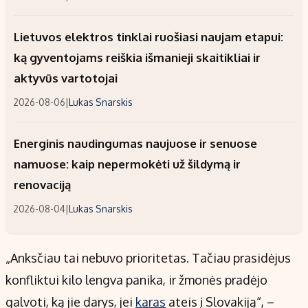
Lietuvos elektros tinklai ruošiasi naujam etapui:
ką gyventojams reiškia išmanieji skaitikliai ir
aktyvūs vartotojai
2026-08-06
|
Lukas Snarskis
Energinis naudingumas naujuose ir senuose
namuose: kaip nepermokėti už šildymą ir
renovaciją
2026-08-04
|
Lukas Snarskis
„Anksčiau tai nebuvo prioritetas. Tačiau prasidėjus
konfliktui kilo lengva panika, ir žmonės pradėjo
galvoti, ką jie darys, jei
karas
ateis į Slovakiją“, –