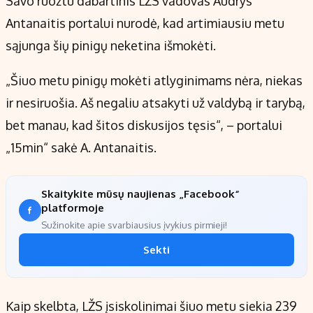
Savo ruožtu dabartinis LŽS vadovas Audrys
Antanaitis portalui nurodė, kad artimiausiu metu
sąjunga šių pinigų neketina išmokėti.
„Šiuo metu pinigų mokėti atlyginimams nėra, niekas
ir nesiruošia. Aš negaliu atsakyti už valdybą ir tarybą,
bet manau, kad šitos diskusijos tęsis“, – portalui
„15min“ sakė A. Antanaitis.
Skaitykite mūsų naujienas „Facebook“
platformoje
Sužinokite apie svarbiausius įvykius pirmieji!
Sekti
Kaip skelbta, LŽS įsiskolinimai šiuo metu siekia 239