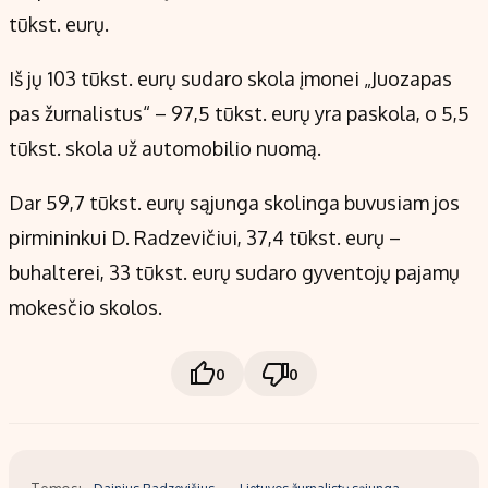
tūkst. eurų.
Iš jų 103 tūkst. eurų sudaro skola įmonei „Juozapas
pas žurnalistus“ – 97,5 tūkst. eurų yra paskola, o 5,5
tūkst. skola už automobilio nuomą.
Dar 59,7 tūkst. eurų sąjunga skolinga buvusiam jos
pirmininkui D. Radzevičiui, 37,4 tūkst. eurų –
buhalterei, 33 tūkst. eurų sudaro gyventojų pajamų
mokesčio skolos.
0
0