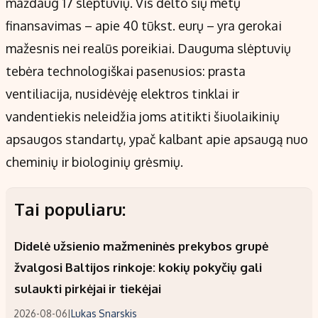
maždaug 17 slėptuvių. Vis dėlto šių metų
finansavimas – apie 40 tūkst. eurų – yra gerokai
mažesnis nei realūs poreikiai. Dauguma slėptuvių
tebėra technologiškai pasenusios: prasta
ventiliacija, nusidėvėję elektros tinklai ir
vandentiekis neleidžia joms atitikti šiuolaikinių
apsaugos standartų, ypač kalbant apie apsaugą nuo
cheminių ir biologinių grėsmių.
Tai populiaru:
Didelė užsienio mažmeninės prekybos grupė
žvalgosi Baltijos rinkoje: kokių pokyčių gali
sulaukti pirkėjai ir tiekėjai
2026-08-06
|
Lukas Snarskis