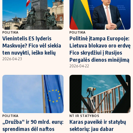
POLITIKA
POLITIKA
Vienintelis ES lyderis
Politinė įtampa Europoje:
Maskvoje? Fico vėl siekia
Lietuva blokavo oro erdvę
ten nuvykti, ieško kelių
Fico skrydžiui į Rusijos
Pergalės dienos minėjimą
2026-04-23
2026-04-22
POLITIKA
NT IR STATYBOS
„Družba“ ir 90 mlrd. eurų:
Karas paveikė ir statybų
sprendimas dėl naftos
sektorių: jau dabar