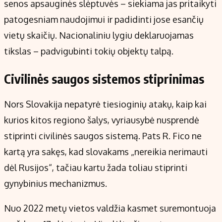
senos apsauginės slėptuvės – siekiama jas pritaikyti
patogesniam naudojimui ir padidinti jose esančių
vietų skaičių. Nacionaliniu lygiu deklaruojamas
tikslas – padvigubinti tokių objektų talpą.
Civilinės saugos sistemos stiprinimas
Nors Slovakija nepatyrė tiesioginių atakų, kaip kai
kurios kitos regiono šalys, vyriausybė nusprendė
stiprinti civilinės saugos sistemą. Pats R. Fico ne
kartą yra sakęs, kad slovakams „nereikia nerimauti
dėl Rusijos“, tačiau kartu žada toliau stiprinti
gynybinius mechanizmus.
Nuo 2022 metų vietos valdžia kasmet suremontuoja