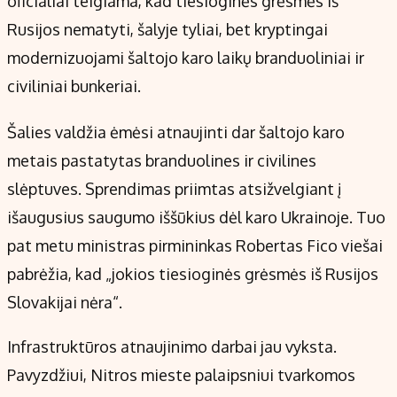
oficialiai teigiama, kad tiesioginės grėsmės iš
Kontaktai
Rusijos nematyti, šalyje tyliai, bet kryptingai
Regionų naujienos
modernizuojami šaltojo karo laikų branduoliniai ir
Indėlių palūkanos
civiliniai bunkeriai.
Šalies valdžia ėmėsi atnaujinti dar šaltojo karo
metais pastatytas branduolines ir civilines
slėptuves. Sprendimas priimtas atsižvelgiant į
išaugusius saugumo iššūkius dėl karo Ukrainoje. Tuo
pat metu ministras pirmininkas Robertas Fico viešai
pabrėžia, kad „jokios tiesioginės grėsmės iš Rusijos
Slovakijai nėra“.
Infrastruktūros atnaujinimo darbai jau vyksta.
Pavyzdžiui, Nitros mieste palaipsniui tvarkomos