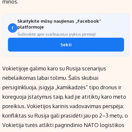
minos.
Skaitykite mūsų naujienas „Facebook“
platformoje
Sužinokite apie svarbiausius įvykius pirmieji!
Sekti
Vokietijoje galimo karo su Rusija scenarijus
nebelaikomas labai tolimu. Šalis skubiai
persiginkluoja, įsigyja „kamikadzės“ tipo dronus ir
koreguoja įstatymus taip, kad jie atitiktų karo meto
poreikius. Vokietijos karinis vadovavimas perspėja:
konfliktas su Rusija gali prasidėti jau po 2–3 metų, o
Vokietija turės atlikti pagrindinio NATO logistikos