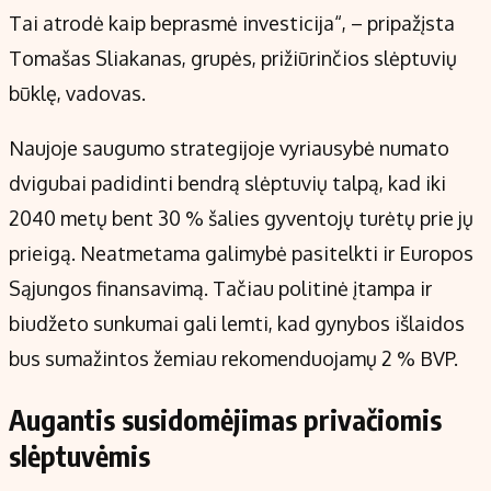
Tai atrodė kaip beprasmė investicija“, – pripažįsta
Tomašas Sliakanas, grupės, prižiūrinčios slėptuvių
būklę, vadovas.
Naujoje saugumo strategijoje vyriausybė numato
dvigubai padidinti bendrą slėptuvių talpą, kad iki
2040 metų bent 30 % šalies gyventojų turėtų prie jų
prieigą. Neatmetama galimybė pasitelkti ir Europos
Sąjungos finansavimą. Tačiau politinė įtampa ir
biudžeto sunkumai gali lemti, kad gynybos išlaidos
bus sumažintos žemiau rekomenduojamų 2 % BVP.
Augantis susidomėjimas privačiomis
slėptuvėmis