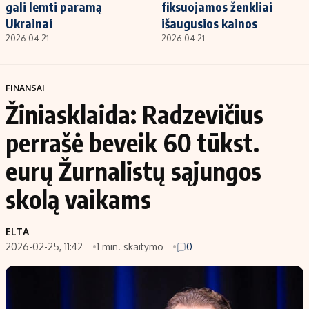
gali lemti paramą
fiksuojamos ženkliai
Ukrainai
išaugusios kainos
2026-04-21
2026-04-21
FINANSAI
Žiniasklaida: Radzevičius
perrašė beveik 60 tūkst.
eurų Žurnalistų sąjungos
skolą vaikams
ELTA
2026-02-25, 11:42
1 min. skaitymo
0