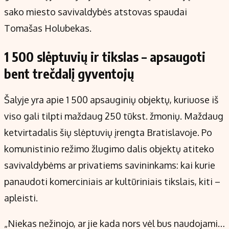
sako miesto savivaldybės atstovas spaudai
Tomašas Holubekas.
1 500 slėptuvių ir tikslas – apsaugoti
bent trečdalį gyventojų
Šalyje yra apie 1 500 apsauginių objektų, kuriuose iš
viso gali tilpti maždaug 250 tūkst. žmonių. Maždaug
ketvirtadalis šių slėptuvių įrengta Bratislavoje. Po
komunistinio režimo žlugimo dalis objektų atiteko
savivaldybėms ar privatiems savininkams: kai kurie
panaudoti komerciniais ar kultūriniais tikslais, kiti –
apleisti.
„Niekas nežinojo, ar jie kada nors vėl bus naudojami…