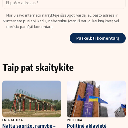
Noriu savo interneto naršyklėje išsaugoti vardą, el. pašto adresą ir
interneto puslapį, kad jų nebereiktų įvesti iš naujo, kai kitą kartą vėl
norėsiu parašyti komentarą.
Taip pat skaitykite
ENERGETIKA
POLITIKA
Nafta sugrįžo, ramybė –
Politinė aklavietė