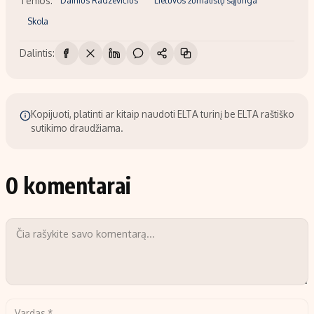
Temos:
Dainius Radzevičius
Lietuvos žurnalistų sąjunga
Skola
Dalintis:
Kopijuoti, platinti ar kitaip naudoti ELTA turinį be ELTA raštiško
sutikimo draudžiama.
0 komentarai