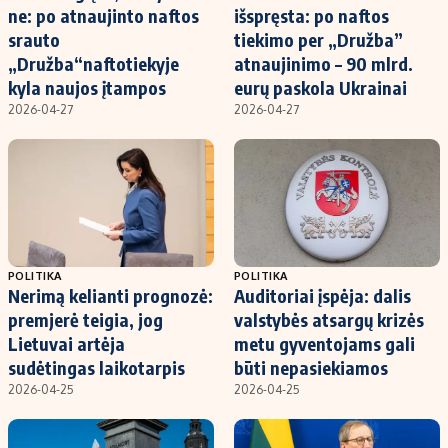
ne: po atnaujinto naftos
išspręsta: po naftos
srauto
tiekimo per „Družba”
„Družba“naftotiekyje
atnaujinimo – 90 mlrd.
kyla naujos įtampos
eurų paskola Ukrainai
2026-04-27
2026-04-27
POLITIKA
POLITIKA
Nerimą kelianti prognozė:
Auditoriai įspėja: dalis
premjerė teigia, jog
valstybės atsargų krizės
Lietuvai artėja
metu gyventojams gali
sudėtingas laikotarpis
būti nepasiekiamos
2026-04-25
2026-04-25