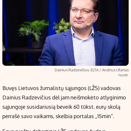
Dainius Radzevičius. ELTA / Andrius Ufartas
nuotr.
Buvęs Lietuvos žurnalistų sąjungos (LŽS) vadovas
Dainius Radzevičius dėl jam neišmokėto atlyginimo
sąjungoje susidariusią beveik 60 tūkst. eurų skolą
perrašė savo vaikams, skelbia portalas „15min“.