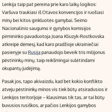
Lenkija taip pat pereina prie karo laikų logikos:
Varšuva traukiasi iš Otavos konvencijos ir ruošiasi
minų bei kitos ginkluotės gamybai. Seimo
Nacionalinio saugumo ir gynybos komisijos
pirmininko pavaduotoja Joana Kliuzyk-Rostkovska
atkreipė dėmesį, kad karo pradžioje ukrainiečiai
pasienyje su
Rusija
panaudojo beveik tris milijonus
pėstininkų minų, taip reikšmingai sulėtindami
okupantų judėjimą.
Pasak jos, tapo akivaizdu, kad bet kokio konflikto
atveju pėstininkų minos vis tiek būtų atsiradusios ir
Lenkijos teritorijoje – klausimas tik tas, ar tai būtų
buvusios rusiškos, ar pačios Lenkijos gamybos