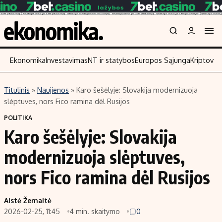
Ekonomika
Investavimas
NT ir statybos
Europos Sąjunga
Kriptoval
Titulinis
»
Naujienos
»
Karo šešėlyje: Slovakija modernizuoja
Turinys
Skaitykite
slėptuves, nors Fico ramina dėl Rusijos
Naujienos
Finansai
POLITIKA
Karo šešėlyje: Slovakija
Aplinka
Įmonės
Verslas
Žemės ūkis
modernizuoja slėptuves,
Energetika
Technologijos
nors Fico ramina dėl Rusijos
Ekonomika
Laisvalaikis
Politika
Aistė Žemaitė
NT ir statybos
2026-02-25, 11:45
4 min. skaitymo
0