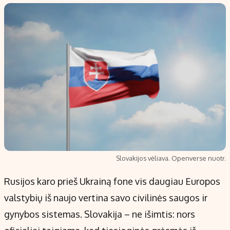
Populiarios temos
Titulinis
Investavimas
Nedarbo išmokos skaičiuoklė
Akcijų rinka
Indėliai
Saulės elektrinės
Indėlių skaičiuoklė
Kriptovaliutos
Būsto finansai
Infliacija
Įdomios naujienos
Migracija
Redakcija
Slovakijos vėliava. Openverse nuotr.
Apie mus
Rusijos karo prieš Ukrainą fone vis daugiau Europos
Redakcijos politika
valstybių iš naujo vertina savo civilinės saugos ir
Privatumo politika
gynybos sistemas. Slovakija – ne išimtis: nors
Turinio žymėjimo taisyklės