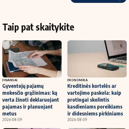
Taip pat skaitykite
FINANSAI
EKONOMIKA
Gyventojų pajamų
Kreditinės kortelės ar
mokesčio grąžinimas: ką
vartojimo paskola: kaip
verta žinoti deklaruojant
protingai skolintis
pajamas ir planuojant
kasdieniams poreikiams
metus
ir didesniems pirkiniams
2026-08-09
2026-08-09