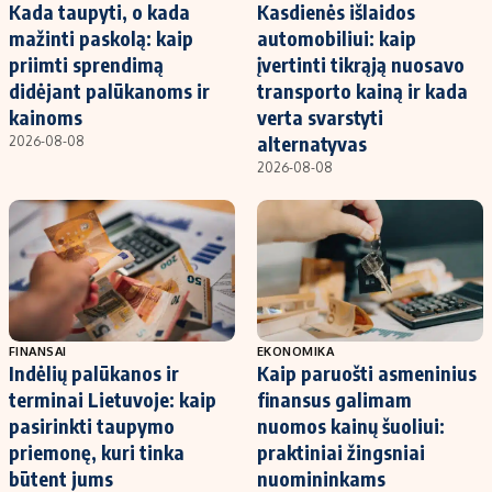
Kada taupyti, o kada
Kasdienės išlaidos
mažinti paskolą: kaip
automobiliui: kaip
priimti sprendimą
įvertinti tikrąją nuosavo
didėjant palūkanoms ir
transporto kainą ir kada
kainoms
verta svarstyti
alternatyvas
2026-08-08
2026-08-08
FINANSAI
EKONOMIKA
Indėlių palūkanos ir
Kaip paruošti asmeninius
terminai Lietuvoje: kaip
finansus galimam
pasirinkti taupymo
nuomos kainų šuoliui:
priemonę, kuri tinka
praktiniai žingsniai
būtent jums
nuomininkams