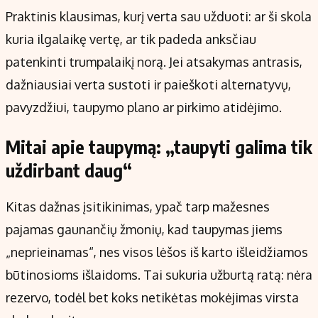
Praktinis klausimas, kurį verta sau užduoti: ar ši skola
kuria ilgalaikę vertę, ar tik padeda anksčiau
patenkinti trumpalaikį norą. Jei atsakymas antrasis,
dažniausiai verta sustoti ir paieškoti alternatyvų,
pavyzdžiui, taupymo plano ar pirkimo atidėjimo.
Mitai apie taupymą: „taupyti galima tik
uždirbant daug“
Kitas dažnas įsitikinimas, ypač tarp mažesnes
pajamas gaunančių žmonių, kad taupymas jiems
„neprieinamas“, nes visos lėšos iš karto išleidžiamos
būtinosioms išlaidoms. Tai sukuria užburtą ratą: nėra
rezervo, todėl bet koks netikėtas mokėjimas virsta