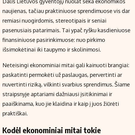
Dalis Lietuvos gyventojų nuolat seka ekonomikos
Kontaktai
naujienas, tačiau praktiniuose sprendimuose vis dar
Regionų naujienos
remiasi nuogirdomis, stereotipais ir seniai
Indėlių palūkanos
pasenusiais patarimais. Tai ypač ryšku kasdieniuose
finansiniuose pasirinkimuose: nuo pirkimo
išsimokėtinai iki taupymo ir skolinimosi.
Neteisingi ekonominiai mitai gali kainuoti brangiai:
paskatinti permokėti už paslaugas, pervertinti ar
nuvertinti riziką, vilkinti svarbius sprendimus. Šiame
straipsnyje aptariami dažniausi įsitikinimai ir
paaiškinama, kuo jie klaidina ir kaip į juos žiūrėti
praktiškai.
Kodėl ekonominiai mitai tokie