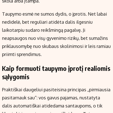
skola arba įtampa.
Taupymo esmė ne sumos dydis, o įprotis. Net labai
nedidelė, bet reguliari atidėta dalis ilgesniu
laikotarpiu sudaro reikšmingą pagalvę. Ji
neapsaugos nuo visų gyvenimo rizikų, bet sumažins
priklausomybę nuo skubaus skolinimosi ir leis ramiau
priimti sprendimus.
Kaip formuoti taupymo įprotį realiomis
sąlygomis
Praktiškai daugeliui pasiteisina principas „pirmiausia
pasitarnauk sau“: vos gavus pajamas, nustatyta
dalis automatiškai atidedama santaupoms, o tik