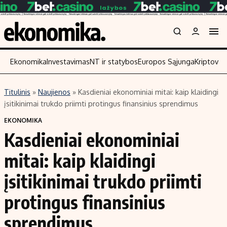
Ekonomika
Investavimas
NT ir statybos
Europos Sąjunga
Kriptoval
Titulinis
»
Naujienos
»
Kasdieniai ekonominiai mitai: kaip klaidingi
Turinys
Skaitykite
įsitikinimai trukdo priimti protingus finansinius sprendimus
Naujienos
Finansai
EKONOMIKA
Kasdieniai ekonominiai
Aplinka
Įmonės
Verslas
Žemės ūkis
mitai: kaip klaidingi
Energetika
Technologijos
įsitikinimai trukdo priimti
Ekonomika
Laisvalaikis
protingus finansinius
Politika
NT ir statybos
sprendimus