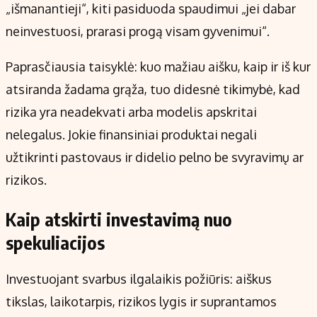
„išmanantieji“, kiti pasiduoda spaudimui „jei dabar
neinvestuosi, prarasi progą visam gyvenimui“.
Paprasčiausia taisyklė: kuo mažiau aišku, kaip ir iš kur
atsiranda žadama grąža, tuo didesnė tikimybė, kad
rizika yra neadekvati arba modelis apskritai
nelegalus. Jokie finansiniai produktai negali
užtikrinti pastovaus ir didelio pelno be svyravimų ar
rizikos.
Kaip atskirti investavimą nuo
spekuliacijos
Investuojant svarbus ilgalaikis požiūris: aiškus
tikslas, laikotarpis, rizikos lygis ir suprantamos