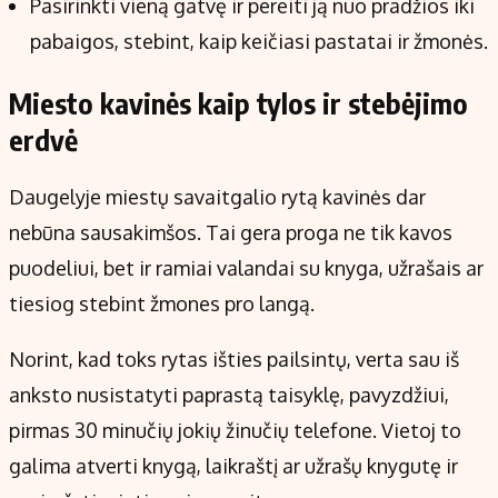
Pasirinkti vieną gatvę ir pereiti ją nuo pradžios iki
pabaigos, stebint, kaip keičiasi pastatai ir žmonės.
Miesto kavinės kaip tylos ir stebėjimo
erdvė
Daugelyje miestų savaitgalio rytą kavinės dar
nebūna sausakimšos. Tai gera proga ne tik kavos
puodeliui, bet ir ramiai valandai su knyga, užrašais ar
tiesiog stebint žmones pro langą.
Norint, kad toks rytas išties pailsintų, verta sau iš
anksto nusistatyti paprastą taisyklę, pavyzdžiui,
pirmas 30 minučių jokių žinučių telefone. Vietoj to
galima atverti knygą, laikraštį ar užrašų knygutę ir