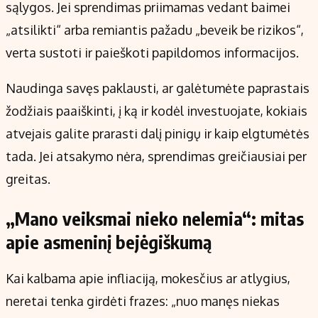
sąlygos. Jei sprendimas priimamas vedant baimei
„atsilikti“ arba remiantis pažadu „beveik be rizikos“,
verta sustoti ir paieškoti papildomos informacijos.
Naudinga savęs paklausti, ar galėtumėte paprastais
žodžiais paaiškinti, į ką ir kodėl investuojate, kokiais
atvejais galite prarasti dalį pinigų ir kaip elgtumėtės
tada. Jei atsakymo nėra, sprendimas greičiausiai per
greitas.
„Mano veiksmai nieko nelemia“: mitas
apie asmeninį bejėgiškumą
Kai kalbama apie infliaciją, mokesčius ar atlygius,
neretai tenka girdėti frazes: „nuo manęs niekas