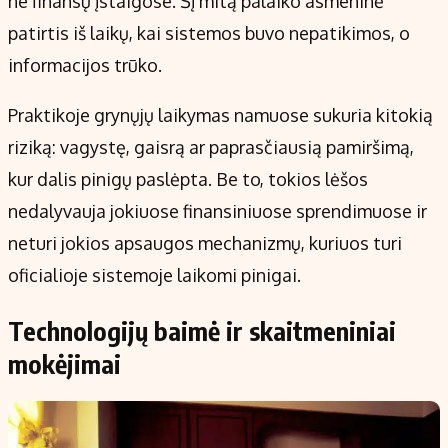
ne finansų įstaigose. Šį mitą palaiko asmeninė
patirtis iš laikų, kai sistemos buvo nepatikimos, o
informacijos trūko.
Praktikoje grynųjų laikymas namuose sukuria kitokią
riziką: vagystę, gaisrą ar paprasčiausią pamiršimą,
kur dalis pinigų paslėpta. Be to, tokios lėšos
nedalyvauja jokiuose finansiniuose sprendimuose ir
neturi jokios apsaugos mechanizmų, kuriuos turi
oficialioje sistemoje laikomi pinigai.
Technologijų baimė ir skaitmeniniai
mokėjimai