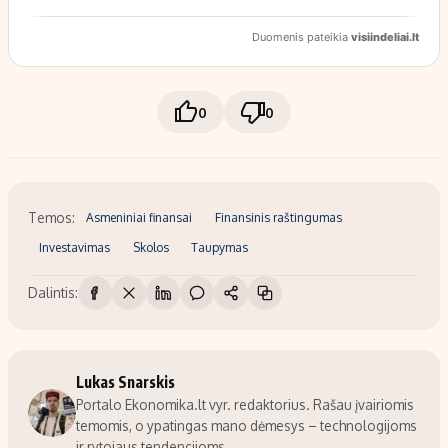
0
0
Temos:
Asmeniniai finansai
Finansinis raštingumas
Investavimas
Skolos
Taupymas
Dalintis:
Lukas Snarskis
Portalo Ekonomika.lt vyr. redaktorius. Rašau įvairiomis
temomis, o ypatingas mano dėmesys – technologijoms
ir rytojaus tendencijoms.