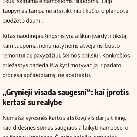
likusi skiriama einamosioms išlaidoms. Taip
taupymas tampa ne atsitiktiniu likučiu, o planuota
biudžeto dalimi.
Kitas naudingas žingsnis yra aiškiai įvardyti tikslą,
kam taupoma: nenumatytiems atvejams, būsto
remontui ar, pavyzdžiui, šeimos poilsiui. Konkrečios
priežastys padeda išlaikyti motyvaciją ir padaro
procesą apčiuopiamą, ne abstraktų.
„Grynieji visada saugesni“: kai įprotis
kertasi su realybe
Nemažai vyresnės kartos atstovų vis dar įsitikinę,
kad didesnes sumas saugiausia laikyti namuose, o