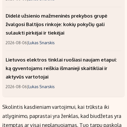
Didelė užsienio mažmeninės prekybos grupė
žvalgosi Baltijos rinkoje: kokių pokyčių gali
sulaukti pirkėjai ir tiekėjai
2026-08-06
|
Lukas Snarskis
Lietuvos elektros tinklai ruošiasi naujam etapui:
ką gyventojams reiškia išmanieji skaitikliai ir
aktyvūs vartotojai
2026-08-06
|
Lukas Snarskis
Skolintis kasdieniam vartojimui, kai trūksta iki
atlyginimo, paprastai yra ženklas, kad biudžetas yra
įtemptas ar visai neplanuojamas. Tuo tarpu paskola