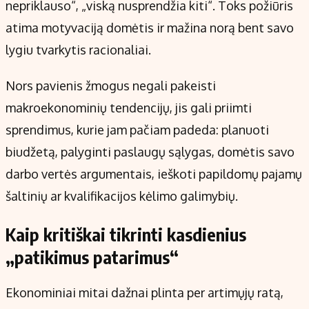
nepriklauso“, „viską nusprendžia kiti“. Toks požiūris
atima motyvaciją domėtis ir mažina norą bent savo
lygiu tvarkytis racionaliai.
Nors pavienis žmogus negali pakeisti
makroekonominių tendencijų, jis gali priimti
sprendimus, kurie jam pačiam padeda: planuoti
biudžetą, palyginti paslaugų sąlygas, domėtis savo
darbo vertės argumentais, ieškoti papildomų pajamų
šaltinių ar kvalifikacijos kėlimo galimybių.
Kaip kritiškai tikrinti kasdienius
„patikimus patarimus“
Ekonominiai mitai dažnai plinta per artimųjų ratą,