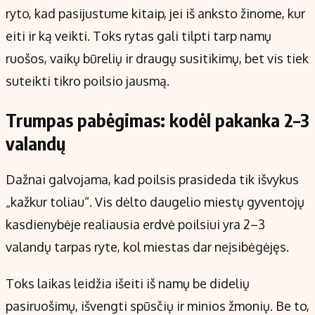
ryto, kad pasijustume kitaip, jei iš anksto žinome, kur
eiti ir ką veikti. Toks rytas gali tilpti tarp namų
ruošos, vaikų būrelių ir draugų susitikimų, bet vis tiek
suteikti tikro poilsio jausmą.
Trumpas pabėgimas: kodėl pakanka 2–3
valandų
Dažnai galvojama, kad poilsis prasideda tik išvykus
„kažkur toliau“. Vis dėlto daugelio miestų gyventojų
kasdienybėje realiausia erdvė poilsiui yra 2–3
valandų tarpas ryte, kol miestas dar neįsibėgėjęs.
Toks laikas leidžia išeiti iš namų be didelių
pasiruošimų, išvengti spūsčių ir minios žmonių. Be to,