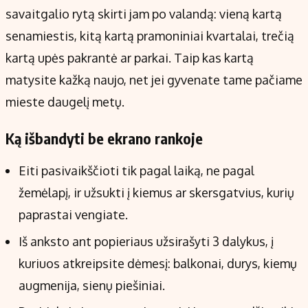
savaitgalio rytą skirti jam po valandą: vieną kartą
senamiestis, kitą kartą pramoniniai kvartalai, trečią
kartą upės pakrantė ar parkai. Taip kas kartą
matysite kažką naujo, net jei gyvenate tame pačiame
mieste daugelį metų.
Ką išbandyti be ekrano rankoje
Eiti pasivaikščioti tik pagal laiką, ne pagal
žemėlapį, ir užsukti į kiemus ar skersgatvius, kurių
paprastai vengiate.
Iš anksto ant popieriaus užsirašyti 3 dalykus, į
kuriuos atkreipsite dėmesį: balkonai, durys, kiemų
augmenija, sienų piešiniai.