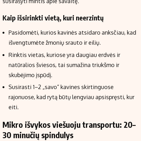
susirašyti mintis apie savaitę.
Kaip išsirinkti vietą, kuri neerzintų
Pasidomėti, kurios kavinės atsidaro anksčiau, kad
išvengtumėte žmonių srauto ir eilių.
Rinktis vietas, kuriose yra daugiau erdvės ir
natūralios šviesos, tai sumažina triukšmo ir
skubėjimo įspūdį.
Susirasti 1–2 „savo“ kavines skirtinguose
rajonuose, kad rytą būtų lengviau apsispręsti, kur
eiti.
Mikro išvykos viešuoju transportu: 20–
30 minučių spindulys