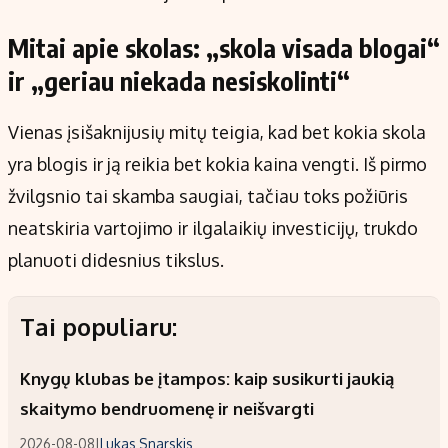
Mitai apie skolas: „skola visada blogai“
ir „geriau niekada nesiskolinti“
Vienas įsišaknijusių mitų teigia, kad bet kokia skola
yra blogis ir ją reikia bet kokia kaina vengti. Iš pirmo
žvilgsnio tai skamba saugiai, tačiau toks požiūris
neatskiria vartojimo ir ilgalaikių investicijų, trukdo
planuoti didesnius tikslus.
Tai populiaru:
Knygų klubas be įtampos: kaip susikurti jaukią
skaitymo bendruomenę ir neišvargti
2026-08-08
|
Lukas Snarskis