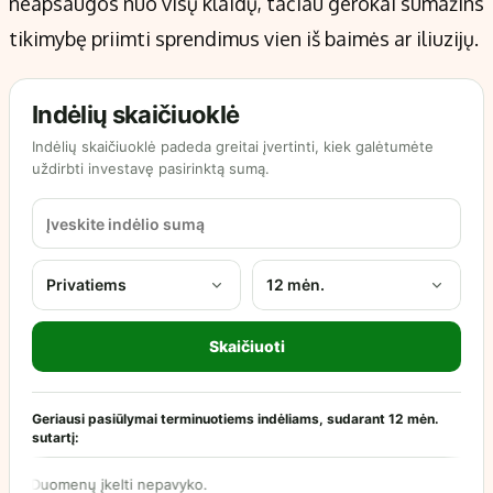
neapsaugos nuo visų klaidų, tačiau gerokai sumažins
tikimybę priimti sprendimus vien iš baimės ar iliuzijų.