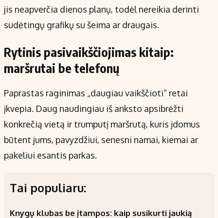
jis neapverčia dienos planų, todėl nereikia derinti
sudėtingų grafikų su šeima ar draugais.
Rytinis pasivaikščiojimas kitaip:
maršrutai be telefonų
Paprastas raginimas „daugiau vaikščioti“ retai
įkvepia. Daug naudingiau iš anksto apsibrėžti
konkrečią vietą ir trumputį maršrutą, kuris įdomus
būtent jums, pavyzdžiui, senesni namai, kiemai ar
pakeliui esantis parkas.
Tai populiaru:
Knygų klubas be įtampos: kaip susikurti jaukią