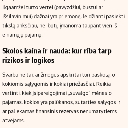
ilgaamžei turto vertei (pavyzdžiui, būstui ar
išsilavinimui) dažnai yra priemonė, leidžianti pasiekti
tikslą anksčiau, nei būtų įmanoma taupant vien iš
einamųjų pajamų.
Skolos kaina ir nauda: kur riba tarp
rizikos ir logikos
Svarbu ne tai, ar žmogus apskritai turi paskolą, o
kokiomis sąlygomis ir kokiai priežasčiai. Reikia
vertinti, kiek įsipareigojimai „suvalgo“ mėnesio
pajamas, kokios yra palūkanos, sutarties sąlygos ir
ar paliekamas finansinis rezervas nenumatytiems
atvejams.