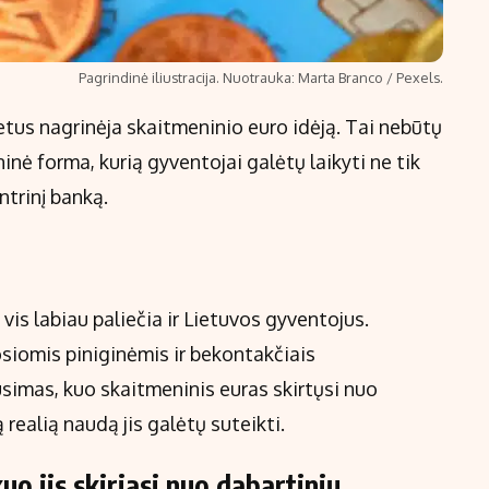
Pagrindinė iliustracija. Nuotrauka: Marta Branco / Pexels.
etus nagrinėja skaitmeninio euro idėją. Tai nebūtų
inė forma, kurią gyventojai galėtų laikyti ne tik
ntrinį banką.
is labiau paliečia ir Lietuvos gyventojus.
siomis piniginėmis ir bekontakčiais
usimas, kuo skaitmeninis euras skirtųsi nuo
 realią naudą jis galėtų suteikti.
uo jis skiriasi nuo dabartinių