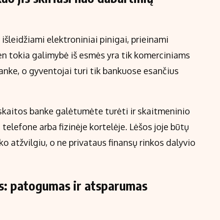
šleidžiami elektroniniai pinigai, prieinami
en tokia galimybė iš esmės yra tik komerciniams
anke, o gyventojai turi tik bankuose esančius
sąskaitos banke galėtumėte turėti ir skaitmeninio
telefone arba fizinėje kortelėje. Lėšos joje būtų
ko atžvilgiu, o ne privataus finansų rinkos dalyvio
s: patogumas ir atsparumas