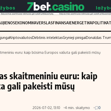
UJIENOS
EKONOMIKA
VERSLAS
FINANSAI
ENERGETIKA
POLITIKA
ąjunga
Kriptovaliutos
Dirbtinis intelektas
Grynieji pinigai
Donaldas Tru
itmeniniu euru: kaip būsima Europos valiuta gali pakeisti mūsų
Populiarios temos
Titulinis
Investavimas
Nedarbo išmo
as skaitmeniniu euru: kaip
Akcijų rinka
Indėliai
a gali pakeisti mūsų
Saulės elektrinės
Indėlių skaiči
Kriptovaliutos
Būsto finansa
Infliacija
Įdomios nauji
2026-07-02, 13:10
4 min. skaitymo
0
Migracija