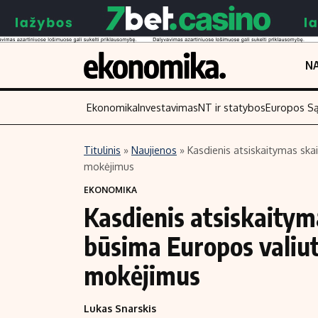
NA
Ekonomika
Investavimas
NT ir statybos
Europos S
Titulinis
»
Naujienos
»
Kasdienis atsiskaitymas ska
mokėjimus
Turinys
Skaitykite
EKONOMIKA
Naujienos
Finansai
Kasdienis atsiskaitym
Aplinka
Įmonės
būsima Europos valiut
Verslas
Žemės ūkis
Energetika
Technologijos
mokėjimus
Ekonomika
Laisvalaikis
Lukas Snarskis
Politika