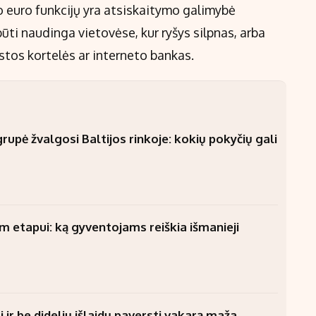
o euro funkcijų yra atsiskaitymo galimybė
būti naudinga vietovėse, kur ryšys silpnas, arba
stos kortelės ar interneto bankas.
upė žvalgosi Baltijos rinkoje: kokių pokyčių gali
am etapui: ką gyventojams reiškia išmanieji
 ir be didelių išlaidų paversti vakarą maža