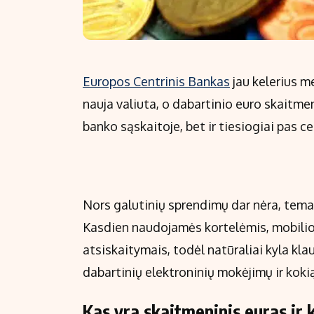
Europos Centrinis Bankas
jau kelerius m
nauja valiuta, o dabartinio euro skaitmen
banko sąskaitoje, bet ir tiesiogiai pas ce
Nors galutinių sprendimų dar nėra, tema v
Kasdien naudojamės kortelėmis, mobilio
atsiskaitymais, todėl natūraliai kyla kla
dabartinių elektroninių mokėjimų ir kokią
Kas yra skaitmeninis euras ir k