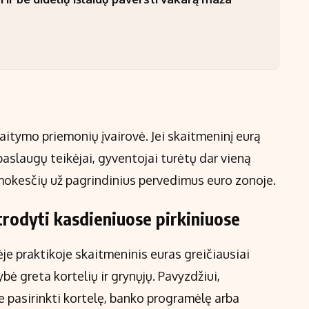
aitymo priemonių įvairovė. Jei skaitmeninį eurą
 paslaugų teikėjai, gyventojai turėtų dar vieną
mokesčių už pagrindinius pervedimus euro zonoje.
trodyti kasdieniuose pirkiniuose
je praktikoje skaitmeninis euras greičiausiai
ė greta kortelių ir grynųjų. Pavyzdžiui,
 pasirinkti kortelę, banko programėlę arba