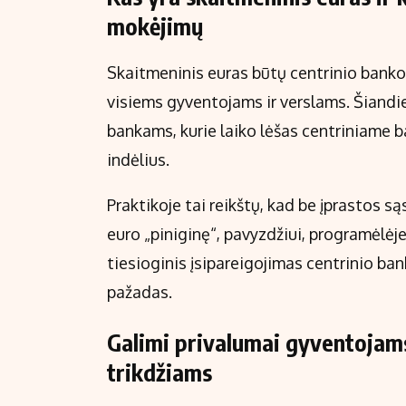
mokėjimų
Skaitmeninis euras būtų centrinio banko i
visiems gyventojams ir verslams. Šiandi
bankams, kurie laiko lėšas centriniame b
indėlius.
Praktikoje tai reikštų, kad be įprastos 
euro „piniginę“, pavyzdžiui, programėlėje 
tiesioginis įsipareigojimas centrinio ban
pažadas.
Galimi privalumai gyventojam
trikdžiams