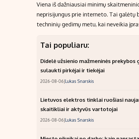
Viena iš dažniausiai minimų skaitmenini
neprisijungus prie interneto. Tai galėtų 
techninių gedimų metu, kai neveikia įpra
Tai populiaru:
Didelė užsienio mažmeninės prekybos gr
sulaukti pirkėjai ir tiekėjai
2026-08-06
|
Lukas Snarskis
Lietuvos elektros tinklai ruošiasi nauj
skaitikliai ir aktyvūs vartotojai
2026-08-06
|
Lukas Snarskis
Miesto piknikai po darbo: kaip paprastai