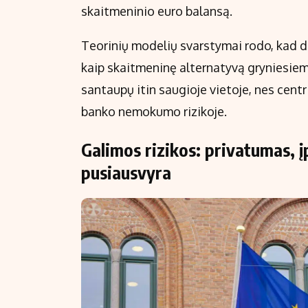
skaitmeninio euro balansą.
Teorinių modelių svarstymai rodo, kad d
kaip skaitmeninę alternatyvą gryniesiems.
santaupų itin saugioje vietoje, nes centr
banko nemokumo rizikoje.
Galimos rizikos: privatumas, įp
pusiausvyra