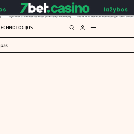
TECHNOLOGIJOS
mpas
Redakcija
kos skaičiuoklė
Apie mus
Redakcijos politika
uoklė
Privatumo politika
i
Turinio žymėjimo taisyklės
enos
Kontaktai
Regionų naujienos