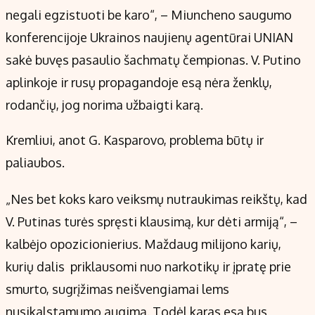
Kontaktai
negali egzistuoti be karo“, – Miuncheno saugumo
Regionų naujienos
konferencijoje Ukrainos naujienų agentūrai UNIAN
Indėlių palūkanos
sakė buvęs pasaulio šachmatų čempionas. V. Putino
aplinkoje ir rusų propagandoje esą nėra ženklų,
rodančių, jog norima užbaigti karą.
Kremliui, anot G. Kasparovo, problema būtų ir
paliaubos.
„Nes bet koks karo veiksmų nutraukimas reikštų, kad
V. Putinas turės spręsti klausimą, kur dėti armiją“, –
kalbėjo opozicionierius. Maždaug milijono karių,
kurių dalis priklausomi nuo narkotikų ir įpratę prie
smurto, sugrįžimas neišvengiamai lems
nusikalstamumo augimą. Todėl karas esą bus