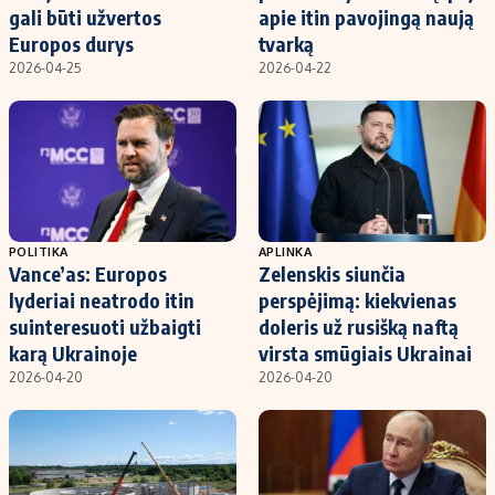
gali būti užvertos
apie itin pavojingą naują
Europos durys
tvarką
2026-04-25
2026-04-22
POLITIKA
APLINKA
Vance’as: Europos
Zelenskis siunčia
lyderiai neatrodo itin
perspėjimą: kiekvienas
suinteresuoti užbaigti
doleris už rusišką naftą
karą Ukrainoje
virsta smūgiais Ukrainai
2026-04-20
2026-04-20