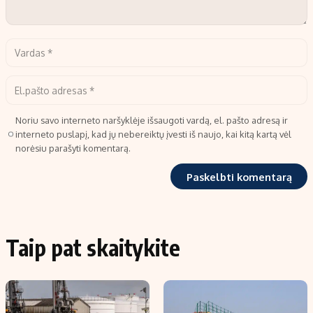
Noriu savo interneto naršyklėje išsaugoti vardą, el. pašto adresą ir
interneto puslapį, kad jų nebereiktų įvesti iš naujo, kai kitą kartą vėl
norėsiu parašyti komentarą.
Taip pat skaitykite