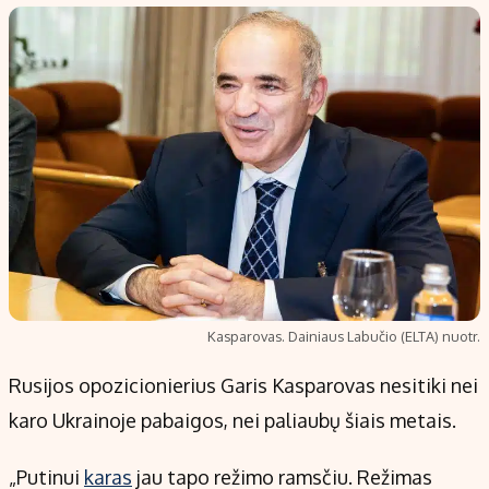
Populiarios temos
Titulinis
Investavimas
Nedarbo išmokos skaičiuoklė
Akcijų rinka
Indėliai
Saulės elektrinės
Indėlių skaičiuoklė
Kriptovaliutos
Būsto finansai
Infliacija
Įdomios naujienos
Migracija
Redakcija
Kasparovas. Dainiaus Labučio (ELTA) nuotr.
Apie mus
Rusijos opozicionierius Garis Kasparovas nesitiki nei
Redakcijos politika
karo Ukrainoje pabaigos, nei paliaubų šiais metais.
Privatumo politika
Turinio žymėjimo taisyklės
„Putinui
karas
jau tapo režimo ramsčiu. Režimas