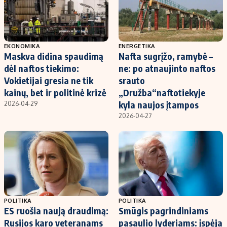
EKONOMIKA
ENERGETIKA
Maskva didina spaudimą
Nafta sugrįžo, ramybė –
dėl naftos tiekimo:
ne: po atnaujinto naftos
Vokietijai gresia ne tik
srauto
kainų, bet ir politinė krizė
„Družba“naftotiekyje
kyla naujos įtampos
2026-04-29
2026-04-27
POLITIKA
POLITIKA
ES ruošia naują draudimą:
Smūgis pagrindiniams
Rusijos karo veteranams
pasaulio lyderiams: įspėja