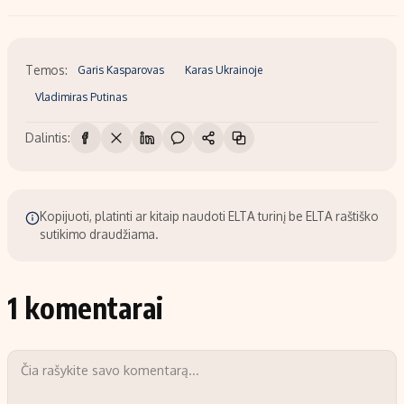
Temos:
Garis Kasparovas
Karas Ukrainoje
Vladimiras Putinas
Dalintis:
Kopijuoti, platinti ar kitaip naudoti ELTA turinį be ELTA raštiško
sutikimo draudžiama.
1 komentarai