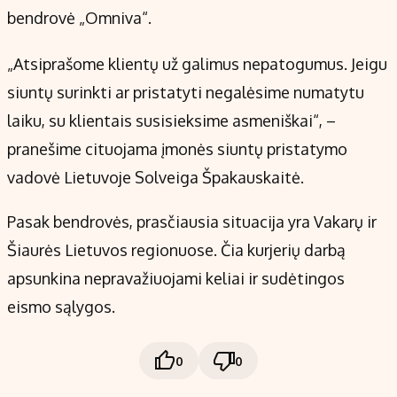
bendrovė „Omniva“.
„Atsiprašome klientų už galimus nepatogumus. Jeigu
siuntų surinkti ar pristatyti negalėsime numatytu
laiku, su klientais susisieksime asmeniškai“, –
pranešime cituojama įmonės siuntų pristatymo
vadovė Lietuvoje Solveiga Špakauskaitė.
Pasak bendrovės, prasčiausia situacija yra Vakarų ir
Šiaurės Lietuvos regionuose. Čia kurjerių darbą
apsunkina nepravažiuojami keliai ir sudėtingos
eismo sąlygos.
0
0