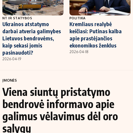
NT IR STATYBOS
POLITIKA
Ukrainos atstatymo
Kremliaus realybė
darbai atveria galimybes
keičiasi: Putinas kalba
Lietuvos bendrovėms,
apie prastėjančios
kaip sekasi jomis
ekonomikos ženklus
pasinaudoti?
2026-04-18
2026-04-19
ĮMONĖS
Viena siuntų pristatymo
bendrovė informavo apie
galimus vėlavimus dėl oro
sąlygų