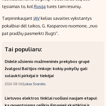
tęsiamas to, kol
Rusija
turės tam resursų.
Tarpininkaujant
JAV
kelias savaites vykstantys
pokalbiai dėl taikos, G. Kasparovo nuomone, „nuo
pat pradžių pasmerkti žlugti“.
Tai populiaru:
Didelė užsienio mažmeninės prekybos grupė
žvalgosi Baltijos rinkoje: kokių pokyčių gali
sulaukti pirkėjai ir tiekėjai
2026-08-06
|
Lukas Snarskis
Lietuvos elektros tinklai ruošiasi naujam etapui:
ką gyventojams reiškia išmanieji skaitikliai ir