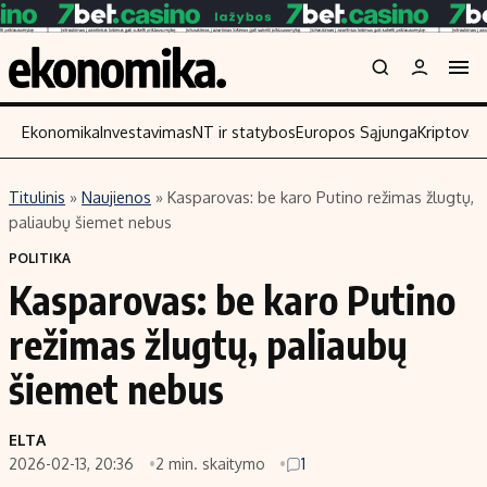
Ekonomika
Investavimas
NT ir statybos
Europos Sąjunga
Kriptoval
Titulinis
»
Naujienos
»
Kasparovas: be karo Putino režimas žlugtų,
Turinys
Skaitykite
paliaubų šiemet nebus
Naujienos
Finansai
POLITIKA
Kasparovas: be karo Putino
Aplinka
Įmonės
Verslas
Žemės ūkis
režimas žlugtų, paliaubų
Energetika
Technologijos
šiemet nebus
Ekonomika
Laisvalaikis
Politika
ELTA
NT ir statybos
2026-02-13, 20:36
2 min. skaitymo
1