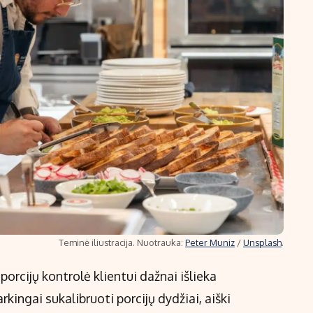
Teminė iliustracija. Nuotrauka:
Peter Muniz
/
Unsplash
.
orcijų kontrolė klientui dažnai išlieka
kingai sukalibruoti porcijų dydžiai, aiški