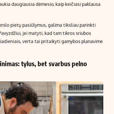
ulaukia daugiausia dėmesio, kaip keičiasi paklausa
rslo pietų pasiūlymus, galima tiksliau parinkti
 Pavyzdžiui, jei matyti, kad tam tikros sriubos
čiadieniais, verta tai pritaikyti gamybos planavime
žinimas: tylus, bet svarbus pelno