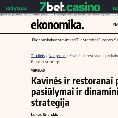
NA
Ekonomika
Investavimas
NT ir statybos
Europos S
Titulinis
»
Naujienos
»
Kavinės ir restoranai po kai
išlikimo strategija
Turinys
Skaitykite
VERSLAS
Naujienos
Finansai
Kavinės ir restoranai 
Aplinka
Įmonės
pasiūlymai ir dinamin
Verslas
Žemės ūkis
Energetika
Technologijos
strategija
Ekonomika
Laisvalaikis
Lukas Snarskis
Politika