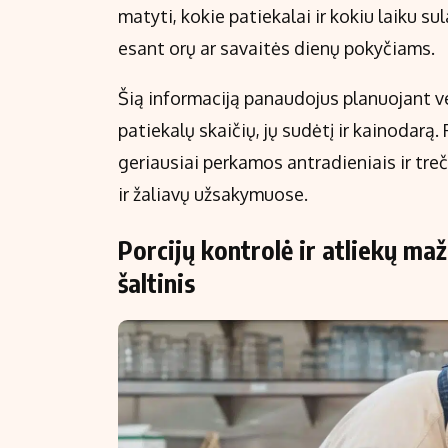
matyti, kokie patiekalai ir kokiu laiku s
esant orų ar savaitės dienų pokyčiams.
Šią informaciją panaudojus planuojant ve
patiekalų skaičių, jų sudėtį ir kainodarą.
geriausiai perkamos antradieniais ir tre
ir žaliavų užsakymuose.
Porcijų kontrolė ir atliekų ma
šaltinis