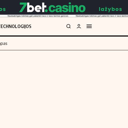
TECHNOLOGIJOS
mpas
Redakcija
kos skaičiuoklė
Apie mus
Redakcijos politika
uoklė
Privatumo politika
i
Turinio žymėjimo taisyklės
enos
Kontaktai
Regionų naujienos