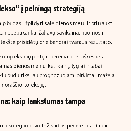
lekso“ į pelningą strategiją
aip būdas užpildyti salę dienos metu ir pritraukti
ka nebepakanka: žaliavų savikaina, nuomos ir
 lėkštė prisidėtų prie bendrai tvaraus rezultato.
 kompleksinių pietų ir pereina prie aiškesnės
amas dienos meniu, keli kainų lygiai ir labai
kiu būdu tiksliau prognozuojami pirkimai, mažėja
inoraščio korekcijų.
aina: kaip lankstumas tampa
eniu koreguodavo 1–2 kartus per metus. Dabar