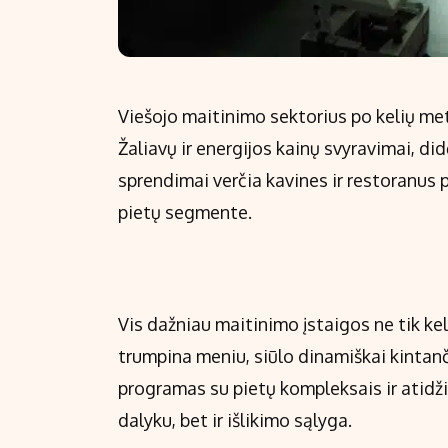
Viešojo maitinimo sektorius po kelių me
Žaliavų ir energijos kainų svyravimai, di
sprendimai verčia kavines ir restoranus
pietų segmente.
Vis dažniau maitinimo įstaigos ne tik keli
trumpina meniu, siūlo dinamiškai kintan
programas su pietų kompleksais ir atidž
dalyku, bet ir išlikimo sąlyga.