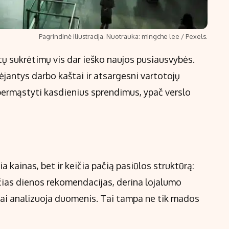
Pagrindinė iliustracija. Nuotrauka: mingche lee / Pexels.
tų sukrėtimų vis dar ieško naujos pusiausvybės.
dėjantys darbo kaštai ir atsargesni vartotojų
 permąstyti kasdienius sprendimus, ypač verslo
a kainas, bet ir keičia pačią pasiūlos struktūrą:
čias dienos rekomendacijas, derina lojalumo
iai analizuoja duomenis. Tai tampa ne tik mados