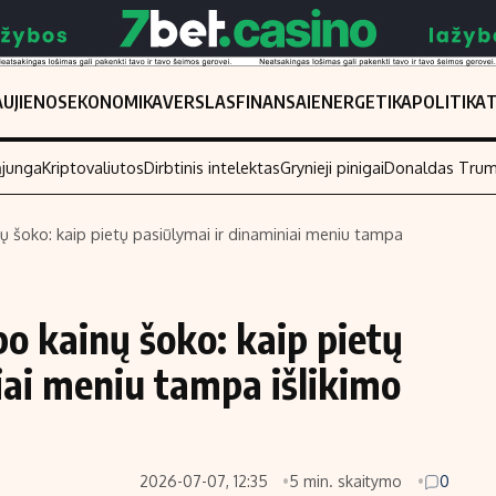
UJIENOS
EKONOMIKA
VERSLAS
FINANSAI
ENERGETIKA
POLITIKA
ąjunga
Kriptovaliutos
Dirbtinis intelektas
Grynieji pinigai
Donaldas Tru
nų šoko: kaip pietų pasiūlymai ir dinaminiai meniu tampa
Populiarios temos
Titulinis
Investavimas
Nedarbo išmo
po kainų šoko: kaip pietų
Akcijų rinka
Indėliai
iai meniu tampa išlikimo
Saulės elektrinės
Indėlių skaiči
Kriptovaliutos
Būsto finansa
Infliacija
Įdomios nauji
2026-07-07, 12:35
5 min. skaitymo
0
Migracija