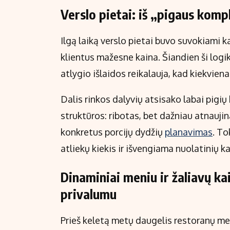
Verslo pietai: iš „pigaus komp
Ilgą laiką verslo pietai buvo suvokiami k
klientus mažesne kaina. Šiandien ši logi
atlygio išlaidos reikalauja, kad kiekviena
Dalis rinkos dalyvių atsisako labai pigių
struktūros: ribotas, bet dažniau atnaujin
konkretus porcijų dydžių
planavimas
. To
atliekų kiekis ir išvengiama nuolatinių ka
Dinaminiai meniu ir žaliavų k
privalumu
Prieš keletą metų daugelis restoranų m