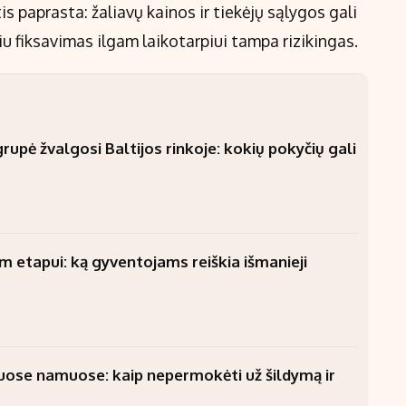
 paprasta: žaliavų kainos ir tiekėjų sąlygos gali
iu fiksavimas ilgam laikotarpiui tampa rizikingas.
upė žvalgosi Baltijos rinkoje: kokių pokyčių gali
am etapui: ką gyventojams reiškia išmanieji
uose namuose: kaip nepermokėti už šildymą ir