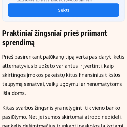
Sužinokite apie svarbiausius įvykius pirmieji!
Sekti
Praktiniai žingsniai prieš priimant
sprendimą
Prieš pasirenkant palūkanų tipą verta pasidaryti kelis
alternatyvius biudžeto variantus ir įvertinti, kaip
skirtingos įmokos pakeistų kitus finansinius tikslus:
taupymą senatvei, vaikų ugdymui ar nenumatytoms
išlaidoms.
Kitas svarbus žingsnis yra nelyginti tik vieno banko
pasiūlymo. Net jei sumos skirtumai atrodo nedideli,
per kelis dešimtmečius trunkantį paskolos laikotarpį