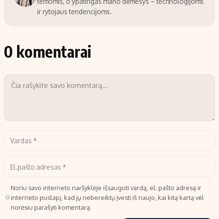
temomis, o ypatingas mano dėmesys – technologijoms
ir rytojaus tendencijoms.
0 komentarai
Noriu savo interneto naršyklėje išsaugoti vardą, el. pašto adresą ir
interneto puslapį, kad jų nebereiktų įvesti iš naujo, kai kitą kartą vėl
norėsiu parašyti komentarą.