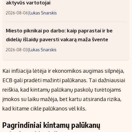
aktyvūs vartotojai
2026-08-06
|
Lukas Snarskis
Miesto piknikai po darbo: kaip paprastai ir be
didelių išlaidų paversti vakarą maža švente
2026-08-03
|
Lukas Snarskis
Kai infliacija lėtėja ir ekonomikos augimas silpnėja,
ECB gali pradėti mažinti palūkanas. Tai dažniausiai
reiškia, kad kintamų palūkanų paskolų turėtojams
įmokos su laiku mažėja, bet kartu atsiranda rizika,
kad kitame cikle palūkanos vėl kils.
Pagrindiniai kintamų palūkanų