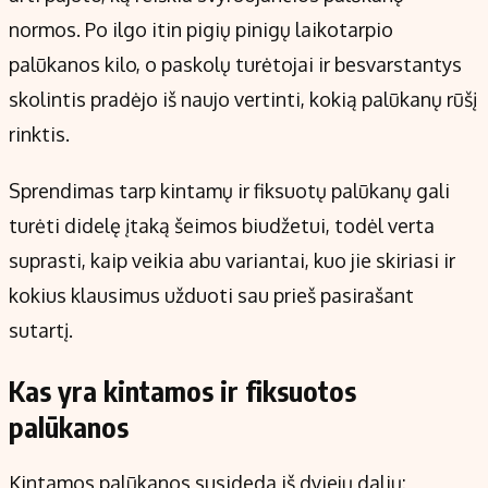
Kontaktai
normos. Po ilgo itin pigių pinigų laikotarpio
Regionų naujienos
palūkanos kilo, o paskolų turėtojai ir besvarstantys
Indėlių palūkanos
skolintis pradėjo iš naujo vertinti, kokią palūkanų rūšį
rinktis.
Sprendimas tarp kintamų ir fiksuotų palūkanų gali
turėti didelę įtaką šeimos biudžetui, todėl verta
suprasti, kaip veikia abu variantai, kuo jie skiriasi ir
kokius klausimus užduoti sau prieš pasirašant
sutartį.
Kas yra kintamos ir fiksuotos
palūkanos
Kintamos palūkanos susideda iš dviejų dalių: