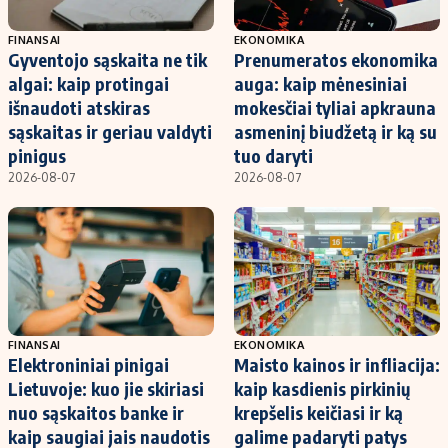
FINANSAI
EKONOMIKA
Gyventojo sąskaita ne tik
Prenumeratos ekonomika
algai: kaip protingai
auga: kaip mėnesiniai
išnaudoti atskiras
mokesčiai tyliai apkrauna
sąskaitas ir geriau valdyti
asmeninį biudžetą ir ką su
pinigus
tuo daryti
2026-08-07
2026-08-07
FINANSAI
EKONOMIKA
Elektroniniai pinigai
Maisto kainos ir infliacija:
Lietuvoje: kuo jie skiriasi
kaip kasdienis pirkinių
nuo sąskaitos banke ir
krepšelis keičiasi ir ką
kaip saugiai jais naudotis
galime padaryti patys