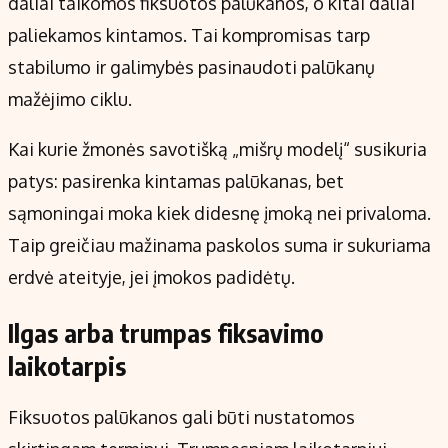
daliai taikomos fiksuotos palūkanos, o kitai daliai
paliekamos kintamos. Tai kompromisas tarp
stabilumo ir galimybės pasinaudoti palūkanų
mažėjimo ciklu.
Kai kurie žmonės savotišką „mišrų modelį“ susikuria
patys: pasirenka kintamas palūkanas, bet
sąmoningai moka kiek didesnę įmoką nei privaloma.
Taip greičiau mažinama paskolos suma ir sukuriama
erdvė ateityje, jei įmokos padidėtų.
Ilgas arba trumpas fiksavimo
laikotarpis
Fiksuotos palūkanos gali būti nustatomos