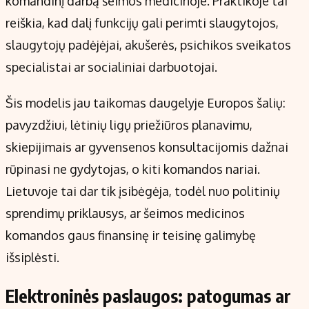
komandinį darbą šeimos medicinoje. Praktikoje tai
reiškia, kad dalį funkcijų gali perimti slaugytojos,
slaugytojų padėjėjai, akušerės, psichikos sveikatos
specialistai ar socialiniai darbuotojai.
Šis modelis jau taikomas daugelyje Europos šalių:
pavyzdžiui, lėtinių ligų priežiūros planavimu,
skiepijimais ar gyvensenos konsultacijomis dažnai
rūpinasi ne gydytojas, o kiti komandos nariai.
Lietuvoje tai dar tik įsibėgėja, todėl nuo politinių
sprendimų priklausys, ar šeimos medicinos
komandos gaus finansinę ir teisinę galimybę
išsiplėsti.
Elektroninės paslaugos: patogumas ar