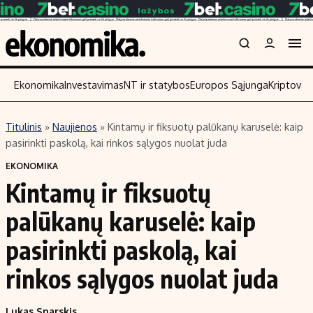
Ekonomika
Investavimas
NT ir statybos
Europos Sąjunga
Kriptoval
Titulinis
»
Naujienos
»
Kintamų ir fiksuotų palūkanų karuselė: kaip
Turinys
Skaitykite
pasirinkti paskolą, kai rinkos sąlygos nuolat juda
Naujienos
Finansai
EKONOMIKA
Kintamų ir fiksuotų
Aplinka
Įmonės
Verslas
Žemės ūkis
palūkanų karuselė: kaip
Energetika
Technologijos
pasirinkti paskolą, kai
Ekonomika
Laisvalaikis
rinkos sąlygos nuolat juda
Politika
NT ir statybos
Lukas Snarskis