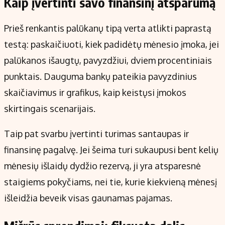
Kaip įvertinti savo finansinį atsparumą
Prieš renkantis palūkanų tipą verta atlikti paprastą
testą: paskaičiuoti, kiek padidėtų mėnesio įmoka, jei
palūkanos išaugtų, pavyzdžiui, dviem procentiniais
punktais. Dauguma bankų pateikia pavyzdinius
skaičiavimus ir grafikus, kaip keistųsi įmokos
skirtingais scenarijais.
Taip pat svarbu įvertinti turimas santaupas ir
finansinę pagalvę. Jei šeima turi sukaupusi bent kelių
mėnesių išlaidų dydžio rezervą, ji yra atsparesnė
staigiems pokyčiams, nei tie, kurie kiekvieną mėnesį
išleidžia beveik visas gaunamas pajamas.