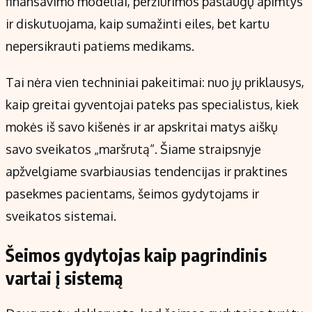
finansavimo modeliai, peržiūrimos paslaugų apimtys
ir diskutuojama, kaip sumažinti eiles, bet kartu
nepersikrauti patiems medikams.
Tai nėra vien techniniai pakeitimai: nuo jų priklausys,
kaip greitai gyventojai pateks pas specialistus, kiek
mokės iš savo kišenės ir ar apskritai matys aiškų
savo sveikatos „maršrutą“. Šiame straipsnyje
apžvelgiame svarbiausias tendencijas ir praktines
pasekmes pacientams, šeimos gydytojams ir
sveikatos sistemai.
Šeimos gydytojas kaip pagrindinis
vartai į sistemą