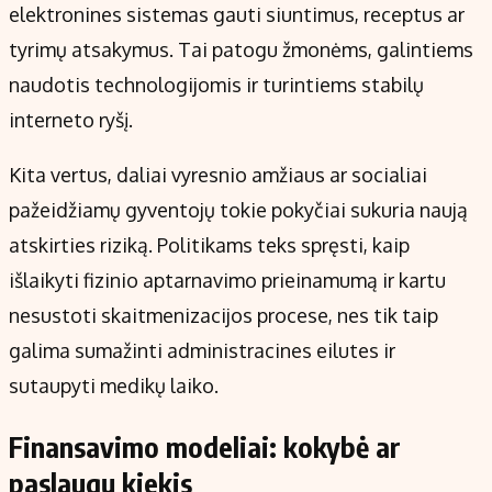
elektronines sistemas gauti siuntimus, receptus ar
tyrimų atsakymus. Tai patogu žmonėms, galintiems
naudotis technologijomis ir turintiems stabilų
interneto ryšį.
Kita vertus, daliai vyresnio amžiaus ar socialiai
pažeidžiamų gyventojų tokie pokyčiai sukuria naują
atskirties riziką. Politikams teks spręsti, kaip
išlaikyti fizinio aptarnavimo prieinamumą ir kartu
nesustoti skaitmenizacijos procese, nes tik taip
galima sumažinti administracines eilutes ir
sutaupyti medikų laiko.
Finansavimo modeliai: kokybė ar
paslaugų kiekis