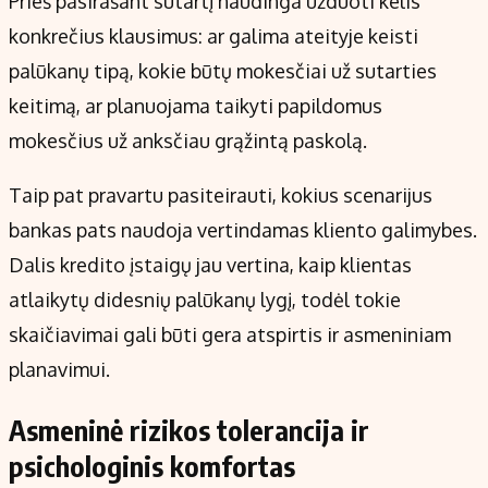
Prieš pasirašant sutartį naudinga užduoti kelis
konkrečius klausimus: ar galima ateityje keisti
palūkanų tipą, kokie būtų mokesčiai už sutarties
keitimą, ar planuojama taikyti papildomus
mokesčius už anksčiau grąžintą paskolą.
Taip pat pravartu pasiteirauti, kokius scenarijus
bankas pats naudoja vertindamas kliento galimybes.
Dalis kredito įstaigų jau vertina, kaip klientas
atlaikytų didesnių palūkanų lygį, todėl tokie
skaičiavimai gali būti gera atspirtis ir asmeniniam
planavimui.
Asmeninė rizikos tolerancija ir
psichologinis komfortas