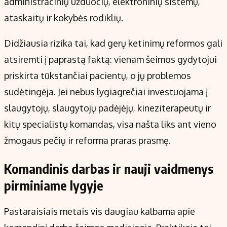
administracinių užduočių, elektroninių sistemų,
ataskaitų ir kokybės rodiklių.
Didžiausia rizika tai, kad gerų ketinimų reformos gali
atsiremti į paprastą faktą: vienam šeimos gydytojui
priskirta tūkstančiai pacientų, o jų problemos
sudėtingėja. Jei nebus lygiagrečiai investuojama į
slaugytojų, slaugytojų padėjėjų, kineziterapeutų ir
kitų specialistų komandas, visa našta liks ant vieno
žmogaus pečių ir reforma praras prasmę.
Komandinis darbas ir nauji vaidmenys
pirminiame lygyje
Pastaraisiais metais vis daugiau kalbama apie