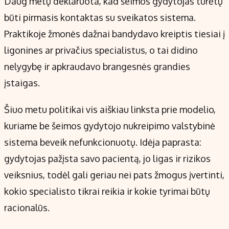
Daug metų deklaruota, kad šeimos gydytojas turėtų
būti pirmasis kontaktas su sveikatos sistema.
Praktikoje žmonės dažnai bandydavo kreiptis tiesiai į
ligonines ar privačius specialistus, o tai didino
nelygybę ir apkraudavo brangesnės grandies
įstaigas.
Šiuo metu politikai vis aiškiau linksta prie modelio,
kuriame be šeimos gydytojo nukreipimo valstybinė
sistema beveik nefunkcionuotų. Idėja paprasta:
gydytojas pažįsta savo pacientą, jo ligas ir rizikos
veiksnius, todėl gali geriau nei pats žmogus įvertinti,
kokio specialisto tikrai reikia ir kokie tyrimai būtų
racionalūs.