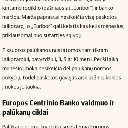
kintamo rodiklio (dažniausiai „Euribor“) ir banko
maržos. Marža paprastai nesikeičia visą paskolos
laikotarpį, o „Euribor“ gali keistis kas kelis mėnesius,
priklausomai nuo sutarties sąlygų.
Fiksuotos palūkanos nustatomos tam tikram
laikotarpiui, pavyzdžiui, 3, 5 ar 10 metų. Per šį laiką
mėnesio įmoka nesikeičia dėl palūkanų normos
pokyčių, todėl paskolos gavėjas aiškiai žino, kokios
įmokos jo laukia.
Europos Centrinio Banko vaidmuo ir
palūkanų ciklai
Palūkanų normų kryptį iš esmės lemia Europos