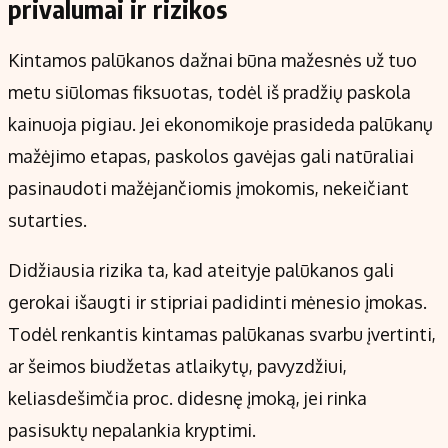
privalumai ir rizikos
Kintamos palūkanos dažnai būna mažesnės už tuo
metu siūlomas fiksuotas, todėl iš pradžių paskola
kainuoja pigiau. Jei ekonomikoje prasideda palūkanų
mažėjimo etapas, paskolos gavėjas gali natūraliai
pasinaudoti mažėjančiomis įmokomis, nekeičiant
sutarties.
Didžiausia rizika ta, kad ateityje palūkanos gali
gerokai išaugti ir stipriai padidinti mėnesio įmokas.
Todėl renkantis kintamas palūkanas svarbu įvertinti,
ar šeimos biudžetas atlaikytų, pavyzdžiui,
keliasdešimčia proc. didesnę įmoką, jei rinka
pasisuktų nepalankia kryptimi.