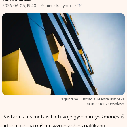
2026-06-06, 19:40
5 min. skaitymo
0
Populiarios temos
Titulinis
Investavimas
Nedarbo išmokos skaičiuoklė
Akcijų rinka
Indėliai
Saulės elektrinės
Indėlių skaičiuoklė
Kriptovaliutos
Būsto finansai
Infliacija
Įdomios naujienos
Migracija
Redakcija
Apie mus
Pagrindinė iliustracija. Nuotrauka: Mika
Redakcijos politika
Baumeister / Unsplash.
Privatumo politika
Pastaraisiais metais Lietuvoje gyvenantys žmonės iš
Turinio žymėjimo taisyklės
arti pajuto, ką reiškia svyruojančios palūkanų