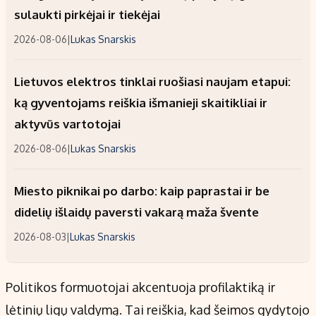
sulaukti pirkėjai ir tiekėjai
2026-08-06
|
Lukas Snarskis
Lietuvos elektros tinklai ruošiasi naujam etapui:
ką gyventojams reiškia išmanieji skaitikliai ir
aktyvūs vartotojai
2026-08-06
|
Lukas Snarskis
Miesto piknikai po darbo: kaip paprastai ir be
didelių išlaidų paversti vakarą maža švente
2026-08-03
|
Lukas Snarskis
Politikos formuotojai akcentuoja profilaktiką ir
lėtinių ligų valdymą. Tai reiškia, kad šeimos gydytojo