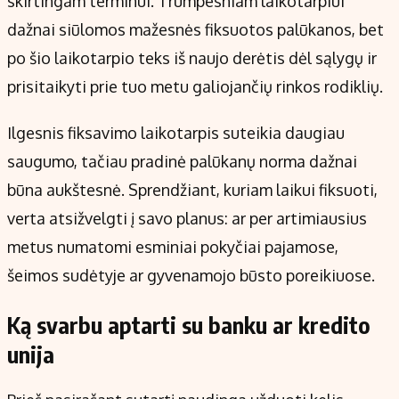
skirtingam terminui. Trumpesniam laikotarpiui
dažnai siūlomos mažesnės fiksuotos palūkanos, bet
po šio laikotarpio teks iš naujo derėtis dėl sąlygų ir
prisitaikyti prie tuo metu galiojančių rinkos rodiklių.
Ilgesnis fiksavimo laikotarpis suteikia daugiau
saugumo, tačiau pradinė palūkanų norma dažnai
būna aukštesnė. Sprendžiant, kuriam laikui fiksuoti,
verta atsižvelgti į savo planus: ar per artimiausius
metus numatomi esminiai pokyčiai pajamose,
šeimos sudėtyje ar gyvenamojo būsto poreikiuose.
Ką svarbu aptarti su banku ar kredito
unija