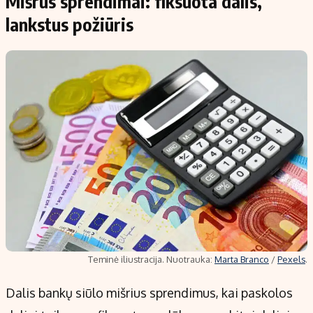
Mišrūs sprendimai: fiksuota dalis,
lankstus požiūris
Teminė iliustracija. Nuotrauka:
Marta Branco
/
Pexels
.
Dalis bankų siūlo mišrius sprendimus, kai paskolos