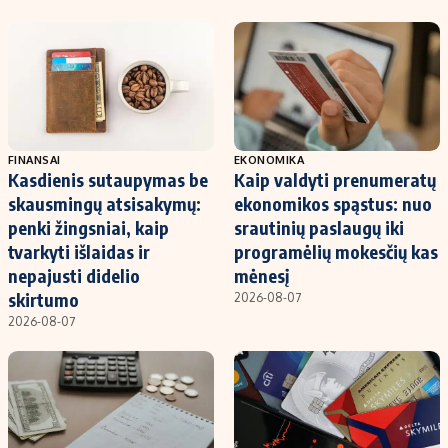
FINANSAI
EKONOMIKA
Kasdienis sutaupymas be
Kaip valdyti prenumeratų
skausmingų atsisakymų:
ekonomikos spąstus: nuo
penki žingsniai, kaip
srautinių paslaugų iki
tvarkyti išlaidas ir
programėlių mokesčių kas
nepajusti didelio
mėnesį
skirtumo
2026-08-07
2026-08-07