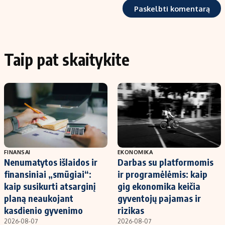
Taip pat skaitykite
FINANSAI
EKONOMIKA
Nenumatytos išlaidos ir
Darbas su platformomis
finansiniai „smūgiai“:
ir programėlėmis: kaip
kaip susikurti atsarginį
gig ekonomika keičia
planą neaukojant
gyventojų pajamas ir
kasdienio gyvenimo
rizikas
2026-08-07
2026-08-07