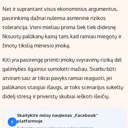
Net ir suprantant visus ekonominius argumentus,
pasirinkimą dažnai nulemia asmeninė rizikos
tolerancija. Vieni mieliau priima šiek tiek didesnę
fiksuotų palūkanų kainą tam, kad ramiau miegotų ir
žinotų tikslią mėnesio įmoką.
Kiti yra pasirengę priimti įmokų svyravimų riziką dėl
galimybės ilgainiui sumokėti mažiau. Svarbu būti
atviram sau: ar tikrai pavyks ramiai reaguoti, jei
palūkanos staigiai išaugs, ar toks scenarijus sukeltų
didelį stresą ir priverstų skubiai ieškoti išeičių.
Skaitykite mūsų naujienas „Facebook“
platformoje