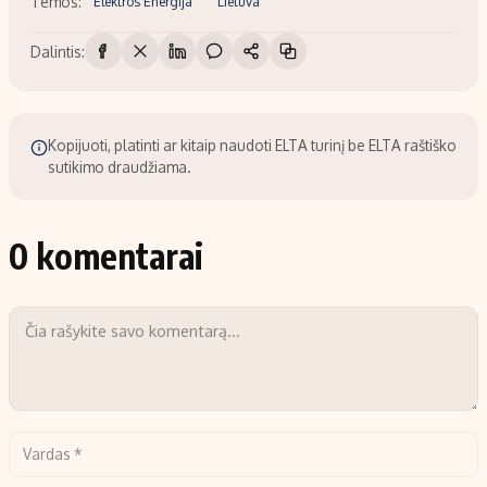
Temos:
Elektros Energija
Lietuva
Dalintis:
Kopijuoti, platinti ar kitaip naudoti ELTA turinį be ELTA raštiško
sutikimo draudžiama.
0 komentarai