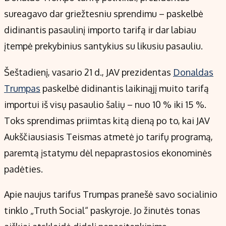
Kontaktai
sureagavo dar griežtesniu sprendimu – paskelbė
Regionų naujienos
didinantis pasaulinį importo tarifą ir dar labiau
Indėlių palūkanos
įtempė prekybinius santykius su likusiu pasauliu.
Šeštadienį, vasario 21 d., JAV prezidentas
Donaldas
Trumpas
paskelbė didinantis laikinąjį muito tarifą
importui iš visų pasaulio šalių – nuo 10 % iki 15 %.
Toks sprendimas priimtas kitą dieną po to, kai JAV
Aukščiausiasis Teismas atmetė jo tarifų programą,
paremtą įstatymu dėl nepaprastosios ekonominės
padėties.
Apie naujus tarifus Trumpas pranešė savo socialinio
tinklo „Truth Social“ paskyroje. Jo žinutės tonas