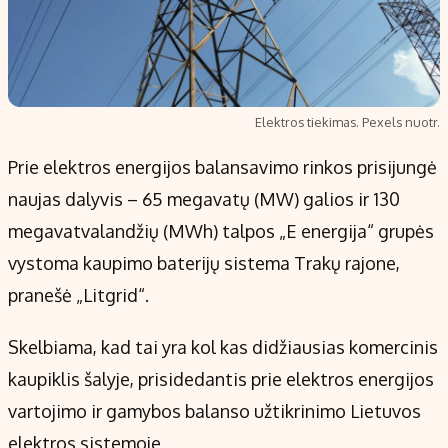
Elektros tiekimas. Pexels nuotr.
Prie elektros energijos balansavimo rinkos prisijungė
naujas dalyvis – 65 megavatų (MW) galios ir 130
megavatvalandžių (MWh) talpos „E energija“ grupės
vystoma kaupimo baterijų sistema Trakų rajone,
pranešė „Litgrid“.
Skelbiama, kad tai yra kol kas didžiausias komercinis
kaupiklis šalyje, prisidedantis prie elektros energijos
vartojimo ir gamybos balanso užtikrinimo Lietuvos
elektros sistemoje.