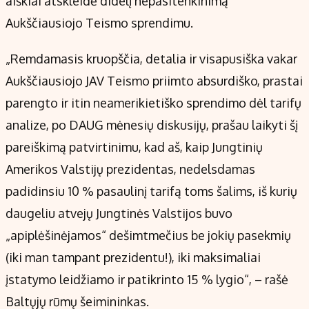
aiškiai atskleidė didelį nepasitenkinimą
Aukščiausiojo Teismo sprendimu.
„Remdamasis kruopščia, detalia ir visapusiška vakar
Aukščiausiojo JAV Teismo priimto absurdiško, prastai
parengto ir itin neamerikietiško sprendimo dėl tarifų
analize, po DAUG mėnesių diskusijų, prašau laikyti šį
pareiškimą patvirtinimu, kad aš, kaip Jungtinių
Amerikos Valstijų prezidentas, nedelsdamas
padidinsiu 10 % pasaulinį tarifą toms šalims, iš kurių
daugeliu atvejų Jungtinės Valstijos buvo
„apiplėšinėjamos“ dešimtmečius be jokių pasekmių
(iki man tampant prezidentu!), iki maksimaliai
įstatymo leidžiamo ir patikrinto 15 % lygio“, – rašė
Baltųjų rūmų šeimininkas.