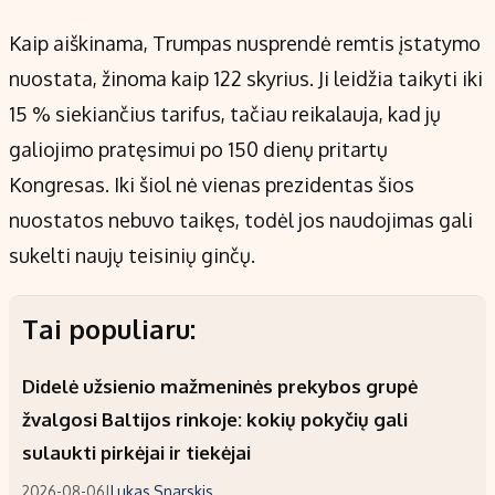
Kaip aiškinama, Trumpas nusprendė remtis įstatymo
nuostata, žinoma kaip 122 skyrius. Ji leidžia taikyti iki
15 % siekiančius tarifus, tačiau reikalauja, kad jų
galiojimo pratęsimui po 150 dienų pritartų
Kongresas. Iki šiol nė vienas prezidentas šios
nuostatos nebuvo taikęs, todėl jos naudojimas gali
sukelti naujų teisinių ginčų.
Tai populiaru:
Didelė užsienio mažmeninės prekybos grupė
žvalgosi Baltijos rinkoje: kokių pokyčių gali
sulaukti pirkėjai ir tiekėjai
2026-08-06
|
Lukas Snarskis