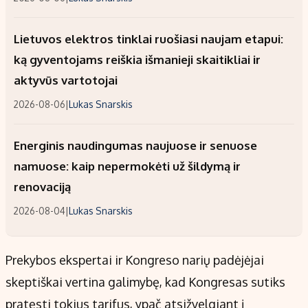
Lietuvos elektros tinklai ruošiasi naujam etapui:
ką gyventojams reiškia išmanieji skaitikliai ir
aktyvūs vartotojai
2026-08-06
|
Lukas Snarskis
Energinis naudingumas naujuose ir senuose
namuose: kaip nepermokėti už šildymą ir
renovaciją
2026-08-04
|
Lukas Snarskis
Prekybos ekspertai ir Kongreso narių padėjėjai
skeptiškai vertina galimybę, kad Kongresas sutiks
pratęsti tokius tarifus, ypač atsižvelgiant į