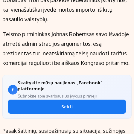
Donaldas Trumpas pažeidė federalinius įstatymus,
kai vienašališkai įvedė muitus importui iš kitų
pasaulio valstybių.
Teismo pirmininkas Johnas Robertsas savo išvadoje
atmetė administracijos argumentus, esą
prezidentas turi neatskiriamą teisę naudoti tarifus
komercijai reguliuoti be aiškaus Kongreso pritarimo.
Skaitykite mūsų naujienas „Facebook“
platformoje
Sužinokite apie svarbiausius įvykius pirmieji!
Sekti
Pasak šaltinių, susipažinusių su situacija, sužinojęs