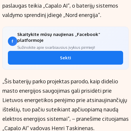
paslaugas teikia „Capalo AI“, o baterijų sistemos
valdymo sprendinį įdiegė „Nord energija“.
Skaitykite mūsų naujienas „Facebook“
platformoje
Sužinokite apie svarbiausius įvykius pirmieji!
Sekti
„Šis baterijų parko projektas parodo, kaip didelio
masto energijos saugojimas gali prisidėti prie
Lietuvos energetikos perėjimo prie atsinaujinančiųjų
išteklių, tuo pačiu suteikiant apčiuopiamą naudą
elektros energijos sistemai“, – pranešime cituojamas
„Capalo AI“ vadovas Henri Taskinenas.