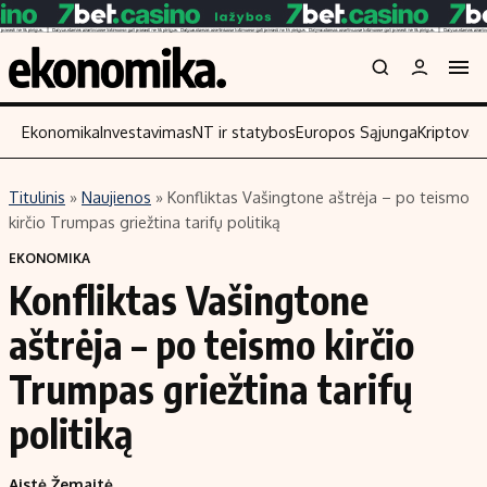
Ekonomika
Investavimas
NT ir statybos
Europos Sąjunga
Kriptoval
Titulinis
»
Naujienos
»
Konfliktas Vašingtone aštrėja – po teismo
Turinys
Skaitykit
kirčio Trumpas griežtina tarifų politiką
Naujienos
Finansai
EKONOMIKA
Konfliktas Vašingtone
Aplinka
Įmonės
Verslas
Žemės ūkis
aštrėja – po teismo kirčio
Energetika
Technologi
Trumpas griežtina tarifų
Ekonomika
Laisvalaikis
politiką
Politika
NT ir statybos
Aistė Žemaitė