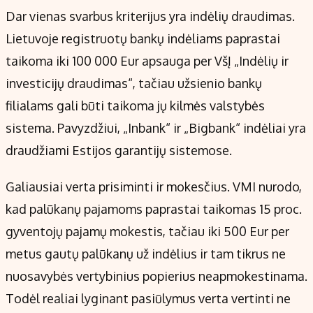
Dar vienas svarbus kriterijus yra indėlių draudimas.
Lietuvoje registruotų bankų indėliams paprastai
taikoma iki 100 000 Eur apsauga per VšĮ „Indėlių ir
investicijų draudimas“, tačiau užsienio bankų
filialams gali būti taikoma jų kilmės valstybės
sistema. Pavyzdžiui, „Inbank“ ir „Bigbank“ indėliai yra
draudžiami Estijos garantijų sistemose.
Galiausiai verta prisiminti ir mokesčius. VMI nurodo,
kad palūkanų pajamoms paprastai taikomas 15 proc.
gyventojų pajamų mokestis, tačiau iki 500 Eur per
metus gautų palūkanų už indėlius ir tam tikrus ne
nuosavybės vertybinius popierius neapmokestinama.
Todėl realiai lyginant pasiūlymus verta vertinti ne