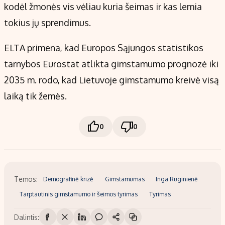
kodėl žmonės vis vėliau kuria šeimas ir kas lemia
tokius jų sprendimus.
ELTA primena, kad Europos Sąjungos statistikos
tarnybos Eurostat atlikta gimstamumo prognozė iki
2035 m. rodo, kad Lietuvoje gimstamumo kreivė visą
laiką tik žemės.
0
0
Temos:
Demografinė krizė
Gimstamumas
Inga Ruginienė
Tarptautinis gimstamumo ir šeimos tyrimas
Tyrimas
Dalintis: