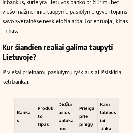
ir bankus, kurie yra Lietuvos banko prižiūrimi, bet
viešo mažmeninio taupymo pasiūlymo gyventojams
savo svetainėse neskleidžia arba jį orientuoja į kitas
rinkas.
Kur šiandien realiai galima taupyti
Lietuvoje?
Iš viešai prieinamų pasiūlymų ryškiausiai išsiskiria
keli bankai.
Didžia
Kam
Produk
Prieiga
Banka
usios
labiaus
to
prie
s
palūka
iai
tipas
pinigų
nos
tinka