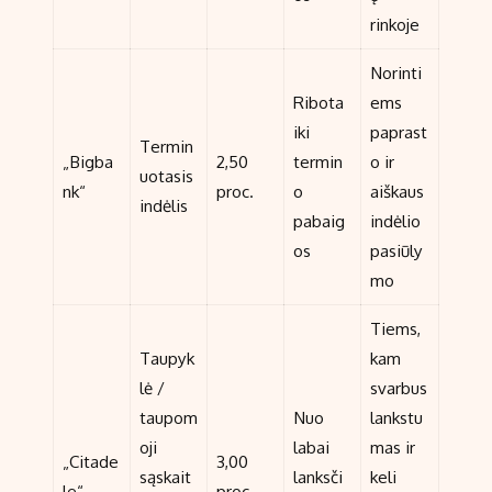
rinkoje
Norinti
Ribota
ems
iki
paprast
Termin
„Bigba
2,50
termin
o ir
uotasis
nk“
proc.
o
aiškaus
indėlis
pabaig
indėlio
os
pasiūly
mo
Tiems,
Taupyk
kam
lė /
svarbus
taupom
Nuo
lankstu
oji
labai
mas ir
„Citade
3,00
sąskait
lanksči
keli
le“
proc.