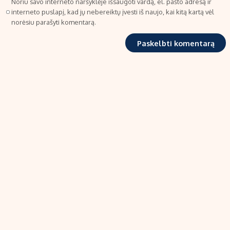
Noriu savo interneto naršyklėje išsaugoti vardą, el. pašto adresą ir
interneto puslapį, kad jų nebereiktų įvesti iš naujo, kai kitą kartą vėl
norėsiu parašyti komentarą.
TIPRO, UAB
Kalvarijų g. 99A-33, LT-08219 Vilnius
Tel.: +370 606 17737