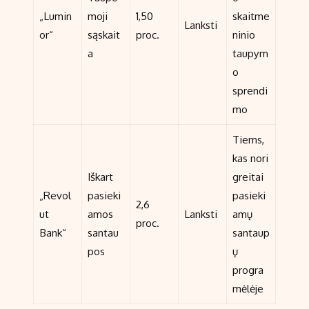
„Lumin
moji
1,50
skaitme
Lanksti
or“
sąskait
proc.
ninio
a
taupym
o
sprendi
mo
Tiems,
kas nori
Iškart
greitai
„Revol
pasieki
pasieki
2,6
ut
amos
Lanksti
amų
proc.
Bank“
santau
santaup
pos
ų
progra
mėlėje