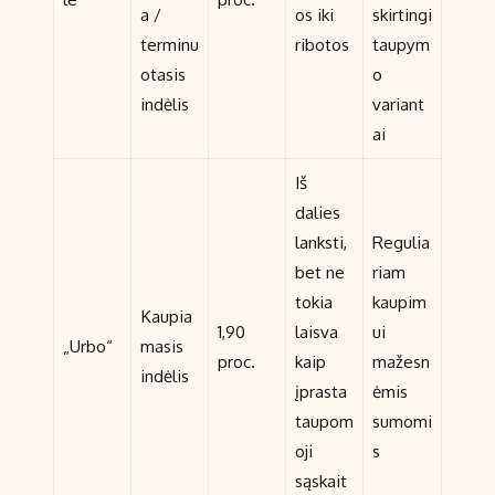
a /
os iki
skirtingi
terminu
ribotos
taupym
otasis
o
indėlis
variant
ai
Iš
dalies
lanksti,
Regulia
bet ne
riam
tokia
kaupim
Kaupia
1,90
laisva
ui
„Urbo“
masis
proc.
kaip
mažesn
indėlis
įprasta
ėmis
taupom
sumomi
oji
s
sąskait