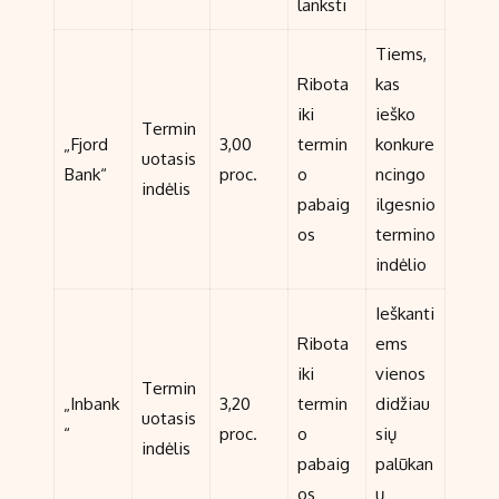
lanksti
Tiems,
Ribota
kas
iki
ieško
Termin
„Fjord
3,00
termin
konkure
uotasis
Bank“
proc.
o
ncingo
indėlis
pabaig
ilgesnio
os
termino
indėlio
Ieškanti
Ribota
ems
iki
vienos
Termin
„Inbank
3,20
termin
didžiau
uotasis
“
proc.
o
sių
indėlis
pabaig
palūkan
os
ų