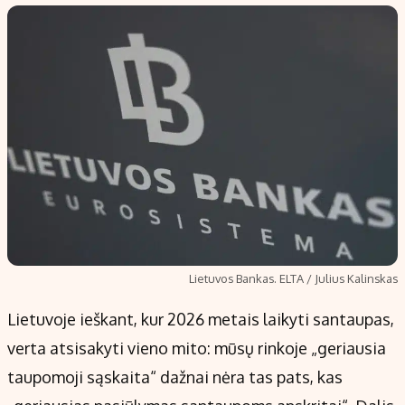
Populiarios temos
Titulinis
Investavimas
Nedarbo išmokos skaičiuoklė
Akcijų rinka
Indėliai
Saulės elektrinės
Indėlių skaičiuoklė
Kriptovaliutos
Būsto finansai
Infliacija
Įdomios naujienos
Migracija
Redakcija
Lietuvos Bankas. ELTA / Julius Kalinskas
Apie mus
Lietuvoje ieškant, kur 2026 metais laikyti santaupas,
Redakcijos politika
verta atsisakyti vieno mito: mūsų rinkoje „geriausia
Privatumo politika
taupomoji sąskaita“ dažnai nėra tas pats, kas
Turinio žymėjimo taisyklės