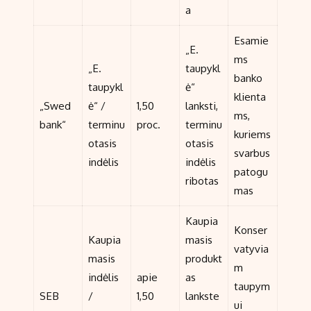
a
Esamie
„E.
ms
„E.
taupykl
banko
taupykl
ė“
klienta
„Swed
ė“ /
1,50
lanksti,
ms,
bank“
terminu
proc.
terminu
kuriems
otasis
otasis
svarbus
indėlis
indėlis
patogu
ribotas
mas
Kaupia
Konser
Kaupia
masis
vatyvia
masis
produkt
m
indėlis
apie
as
taupym
SEB
/
1,50
lankste
ui