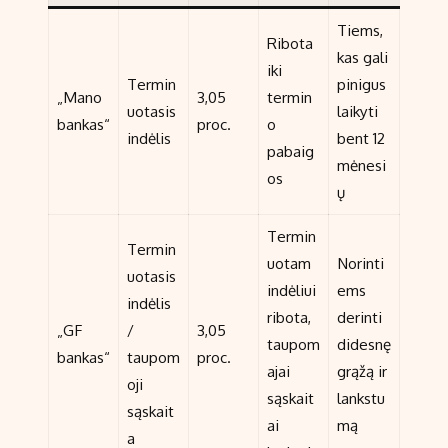
Tiems,
Ribota
kas gali
iki
Termin
pinigus
„Mano
3,05
termin
uotasis
laikyti
bankas“
proc.
o
indėlis
bent 12
pabaig
mėnesi
os
ų
Termin
Termin
uotam
Norinti
uotasis
indėliui
ems
indėlis
ribota,
derinti
„GF
/
3,05
taupom
didesnę
bankas“
taupom
proc.
ajai
grąžą ir
oji
sąskait
lankstu
sąskait
ai
mą
a