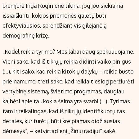
premjerė Inga Ruginienė tikina, jog juo siekiama
išsiaiškinti, kokios priemonės galėtų būti
efektyviausios, sprendžiant vis gilėjančią
demografinę krizę.
„Kodėl reikia tyrimo? Mes labai daug spekuliuojame.
Vieni sako, kad iš tikrųjų reikia didinti vaiko pinigus
(…), kiti sako, kad reikia kitokių dalykų – reikia būsto
prieinamumo, treti sako, kad reikia tiesiog peržiūrėti
vertybinę sistemą, švietimo programas, daugiau
kalbėti apie tai, kokia šeima yra svarbi (…). Tyrimas
tam ir reikalingas, kad iš tikrųjų identifikuotų tas
detales, kur turėtų būti kreipiamas didžiausias
dėmesys“, – ketvirtadienį „Žinių radijui“ sakė