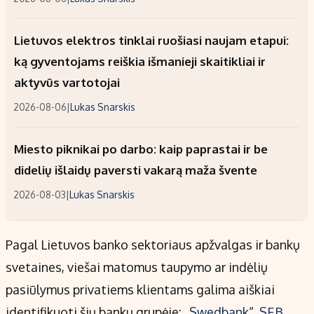
Lietuvos elektros tinklai ruošiasi naujam etapui:
ką gyventojams reiškia išmanieji skaitikliai ir
aktyvūs vartotojai
2026-08-06
|
Lukas Snarskis
Miesto piknikai po darbo: kaip paprastai ir be
didelių išlaidų paversti vakarą maža švente
2026-08-03
|
Lukas Snarskis
Pagal Lietuvos banko sektoriaus apžvalgas ir bankų
svetaines, viešai matomus taupymo ar indėlių
pasiūlymus privatiems klientams galima aiškiai
identifikuoti šių bankų grupėje: „
Swedbank
“,
SEB
,