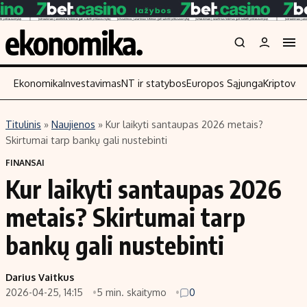
Ekonomika
Investavimas
NT ir statybos
Europos Sąjunga
Kriptoval
Titulinis
»
Naujienos
»
Kur laikyti santaupas 2026 metais?
Turinys
Skaitykite
Skirtumai tarp bankų gali nustebinti
Naujienos
Finansai
FINANSAI
Kur laikyti santaupas 2026
Aplinka
Įmonės
Verslas
Žemės ūkis
metais? Skirtumai tarp
Energetika
Technologijos
bankų gali nustebinti
Ekonomika
Laisvalaikis
Politika
Darius Vaitkus
NT ir statybos
2026-04-25, 14:15
5 min. skaitymo
0