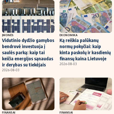
ĮMONĖS
EKONOMIKA
Vidutinio dydžio gamybos
Ką reiškia palūkanų
bendrovė investuoja į
normų pokyčiai: kaip
saulės parką: kaip tai
kinta paskolų ir kasdienių
keičia energijos sąnaudas
finansų kaina Lietuvoje
ir derybas su tiekėjais
2026-08-03
2026-08-03
FINANSAI
FINANSAI