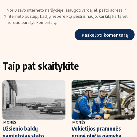
Noriu savo interneto naršyklėje išsaugoti vardą, el. pašto adresą ir
interneto puslapį, kad jų nebereiktų įvesti iš naujo, kai kitą kartą vėl
norėsiu parašyti komentarą.
Taip pat skaitykite
ĮMONĖS
ĮMONĖS
Užsienio baldų
Vokietijos pramonės
gamintojas stato
grupė plečia gamybą