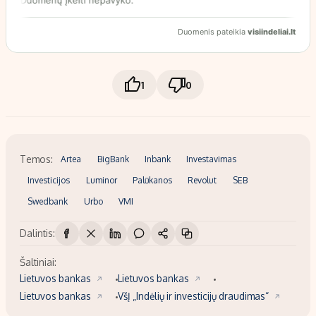
1
0
Temos:
Artea
BigBank
Inbank
Investavimas
Investicijos
Luminor
Palūkanos
Revolut
SEB
Swedbank
Urbo
VMI
Dalintis:
Šaltiniai:
Lietuvos bankas
Lietuvos bankas
Lietuvos bankas
VšĮ „Indėlių ir investicijų draudimas“