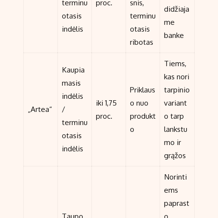
terminu
proc.
snis,
didžiaja
otasis
terminu
me
indėlis
otasis
banke
ribotas
Tiems,
Kaupia
kas nori
masis
Priklaus
tarpinio
indėlis
iki 1,75
o nuo
variant
„Artea“
/
proc.
produkt
o tarp
terminu
o
lankstu
otasis
mo ir
indėlis
grąžos
Norinti
ems
paprast
Taupo
o