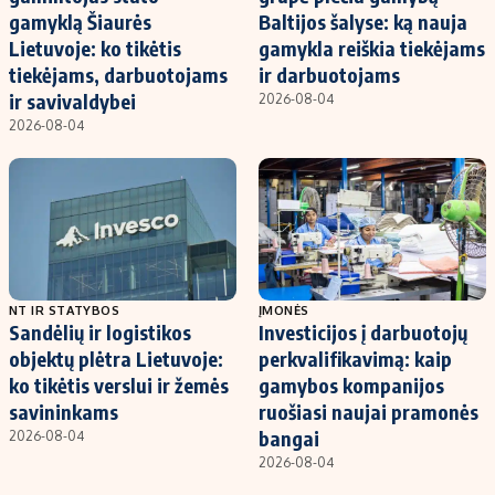
gamyklą Šiaurės
Baltijos šalyse: ką nauja
Lietuvoje: ko tikėtis
gamykla reiškia tiekėjams
tiekėjams, darbuotojams
ir darbuotojams
ir savivaldybei
2026-08-04
2026-08-04
NT IR STATYBOS
ĮMONĖS
Sandėlių ir logistikos
Investicijos į darbuotojų
objektų plėtra Lietuvoje:
perkvalifikavimą: kaip
ko tikėtis verslui ir žemės
gamybos kompanijos
savininkams
ruošiasi naujai pramonės
bangai
2026-08-04
2026-08-04