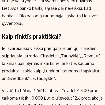
kitose valstybėse. Tai svarbu, nes vien buvimas
Lietuvos banko bankų sąraše dar nereiškia, kad
bankas siūlo patogią taupomąją sąskaitą Lietuvos
gyventojui.
Kaip rinktis praktiškai?
Jei svarbiausia visiška prieiga prie pinigų, šiandien
stipriausiai atrodo „Citadele“ „Taupyklė“, „Revolut“
laikinas pasiūlymas ir kai kurie lankstūs kaupimo
produktai, tokie kaip „Luminor“ taupomoji sąskaita
ar „Swedbank“ „E. taupyklė“.
Vis dėlto būtina žiūrėti į ribas: „Citadele“ 3,00 proc.
taikoma tik iki 10 000 Eur, o „Revolut“ 2,6 proc. akcija