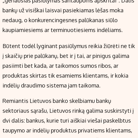
„geriausias pasiūlymas santaupoms apskritai“. Dalis
Kontaktai
bankų už visiškai laisvai pasiekiamas lėšas moka
Regionų naujienos
nedaug, o konkurencingesnes palūkanas siūlo
Indėlių palūkanos
kaupiamiesiems ar terminuotiesiems indėliams.
Būtent todėl lyginant pasiūlymus reikia žiūrėti ne tik
į skaičių prie palūkanų, bet ir į tai, ar pinigus galima
pasiimti bet kada, ar taikomos sumos ribos, ar
produktas skirtas tik esamiems klientams, ir kokia
indėlių draudimo sistema jam taikoma.
Remiantis Lietuvos banko skelbiamu bankų
sektoriaus sąrašu, Lietuvos rinką galima suskirstyti į
dvi dalis: bankus, kurie turi aiškiai viešai paskelbtus
taupymo ar indėlių produktus privatiems klientams,