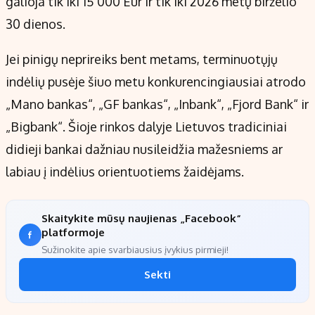
galioja tik iki 15 000 Eur ir tik iki 2026 metų birželio
30 dienos.
Jei pinigų neprireiks bent metams, terminuotųjų
indėlių pusėje šiuo metu konkurencingiausiai atrodo
„Mano bankas“, „GF bankas“, „Inbank“, „Fjord Bank“ ir
„Bigbank“. Šioje rinkos dalyje Lietuvos tradiciniai
didieji bankai dažniau nusileidžia mažesniems ar
labiau į indėlius orientuotiems žaidėjams.
Skaitykite mūsų naujienas „Facebook“
platformoje
Sužinokite apie svarbiausius įvykius pirmieji!
Sekti