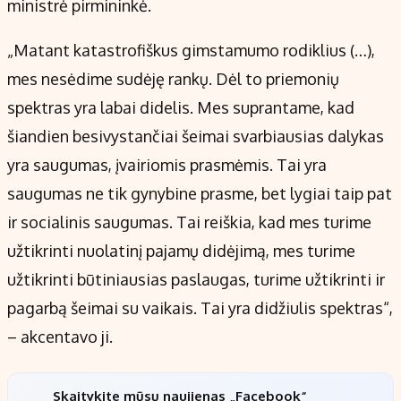
ministrė pirmininkė.
„Matant katastrofiškus gimstamumo rodiklius (…),
mes nesėdime sudėję rankų. Dėl to priemonių
spektras yra labai didelis. Mes suprantame, kad
šiandien besivystančiai šeimai svarbiausias dalykas
yra saugumas, įvairiomis prasmėmis. Tai yra
saugumas ne tik gynybine prasme, bet lygiai taip pat
ir socialinis saugumas. Tai reiškia, kad mes turime
užtikrinti nuolatinį pajamų didėjimą, mes turime
užtikrinti būtiniausias paslaugas, turime užtikrinti ir
pagarbą šeimai su vaikais. Tai yra didžiulis spektras“,
– akcentavo ji.
Skaitykite mūsų naujienas „Facebook“