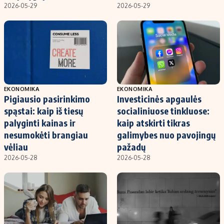
2026-05-29
2026-05-29
EKONOMIKA
EKONOMIKA
Pigiausio pasirinkimo
Investicinės apgaulės
spąstai: kaip iš tiesų
socialiniuose tinkluose:
palyginti kainas ir
kaip atskirti tikras
nesumokėti brangiau
galimybes nuo pavojingų
vėliau
pažadų
2026-05-28
2026-05-28