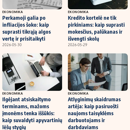
EKONOMIKA
EKONOMIKA
Perkamoji galia po
Kredito kortelė ne tik
infliacijos šoko: kaip
pirkiniams: kaip suprasti
suprasti tikrąją algos
mokesčius, palūkanas ir
vertę ir prisitaikyti
išvengti skolų
2026-05-30
2026-05-29
EKONOMIKA
EKONOMIKA
Ilgėjant atsiskaitymo
Atlyginimų skaidrumas
terminams, mažoms
artėja: kaip pasiruošti
įmonėms tenka iššūkis:
naujoms taisyklėms
kaip suvaldyti apyvartinių
darbuotojams ir
lėšų stygių
darbdaviams