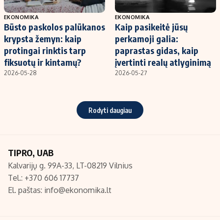
EKONOMIKA
EKONOMIKA
Būsto paskolos palūkanos
Kaip pasikeitė jūsų
krypsta žemyn: kaip
perkamoji galia:
protingai rinktis tarp
paprastas gidas, kaip
fiksuotų ir kintamų?
įvertinti realų atlyginimą
2026-05-28
2026-05-27
Rodyti daugiau
TIPRO, UAB
Kalvarijų g. 99A-33, LT-08219 Vilnius
Tel.: +370 606 17737
El. paštas:
info@ekonomika.lt