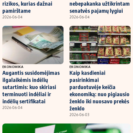
Kontaktai
rizikos, kurias dažnai
nebepakanka užtikrintam
pamirštame
senatvės pajamų lygiui
Regionų naujienos
2026-06-04
2026-06-04
Indėlių palūkanos
EKONOMIKA
EKONOMIKA
Augantis susidomėjimas
Kaip kasdieniai
ilgalaikėmis indėlių
pasirinkimai
sutartimis: kuo skiriasi
parduotuvėje keičia
terminuoti indėliai ir
ekonomiką: nuo pigiausio
indėlių sertifikatai
ženklo iki nuosavo prekės
ženklo
2026-06-04
2026-06-03