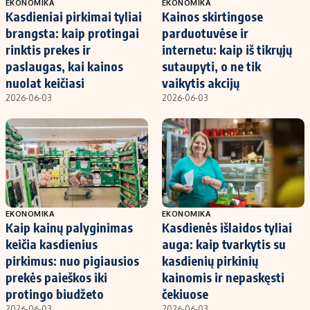
EKONOMIKA
EKONOMIKA
Kasdieniai pirkimai tyliai
Kainos skirtingose
brangsta: kaip protingai
parduotuvėse ir
rinktis prekes ir
internetu: kaip iš tikrųjų
paslaugas, kai kainos
sutaupyti, o ne tik
nuolat keičiasi
vaikytis akcijų
2026-06-03
2026-06-03
EKONOMIKA
EKONOMIKA
Kaip kainų palyginimas
Kasdienės išlaidos tyliai
keičia kasdienius
auga: kaip tvarkytis su
pirkimus: nuo pigiausios
kasdienių pirkinių
prekės paieškos iki
kainomis ir nepaskęsti
protingo biudžeto
čekiuose
2026-06-03
2026-06-03