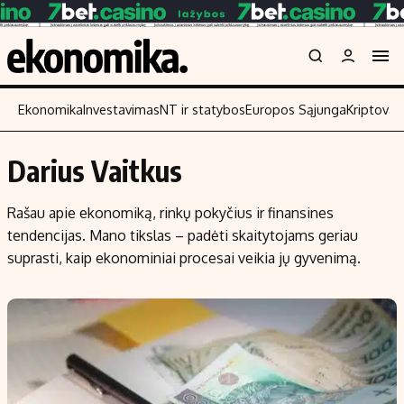
Ekonomika
Investavimas
NT ir statybos
Europos Sąjunga
Kriptoval
Darius Vaitkus
Turinys
Skaitykite
Rašau apie ekonomiką, rinkų pokyčius ir finansines
Naujienos
Finansai
tendencijas. Mano tikslas – padėti skaitytojams geriau
Aplinka
Įmonės
suprasti, kaip ekonominiai procesai veikia jų gyvenimą.
Verslas
Žemės ūkis
Energetika
Technologijos
Ekonomika
Laisvalaikis
Politika
NT ir statybos