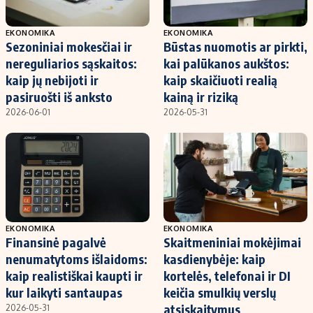
EKONOMIKA
EKONOMIKA
Sezoniniai mokesčiai ir
Būstas nuomotis ar pirkti,
nereguliarios sąskaitos:
kai palūkanos aukštos:
kaip jų nebijoti ir
kaip skaičiuoti realią
pasiruošti iš anksto
kainą ir riziką
2026-06-01
2026-05-31
EKONOMIKA
EKONOMIKA
Finansinė pagalvė
Skaitmeniniai mokėjimai
nenumatytoms išlaidoms:
kasdienybėje: kaip
kaip realistiškai kaupti ir
kortelės, telefonai ir DI
kur laikyti santaupas
keičia smulkių verslų
atsiskaitymus
2026-05-31