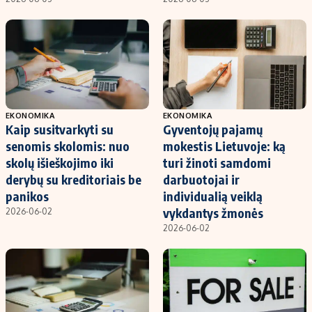
EKONOMIKA
EKONOMIKA
Kaip susitvarkyti su
Gyventojų pajamų
senomis skolomis: nuo
mokestis Lietuvoje: ką
skolų išieškojimo iki
turi žinoti samdomi
derybų su kreditoriais be
darbuotojai ir
panikos
individualią veiklą
vykdantys žmonės
2026-06-02
2026-06-02