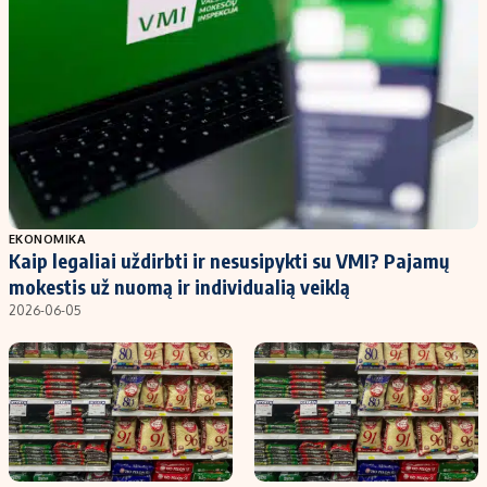
EKONOMIKA
Kaip legaliai uždirbti ir nesusipykti su VMI? Pajamų
mokestis už nuomą ir individualią veiklą
2026-06-05