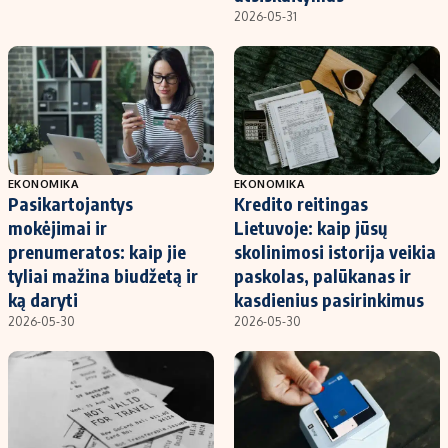
2026-05-31
EKONOMIKA
EKONOMIKA
Pasikartojantys
Kredito reitingas
mokėjimai ir
Lietuvoje: kaip jūsų
prenumeratos: kaip jie
skolinimosi istorija veikia
tyliai mažina biudžetą ir
paskolas, palūkanas ir
ką daryti
kasdienius pasirinkimus
2026-05-30
2026-05-30