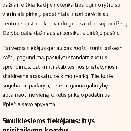
dažnai reiškia, kad jie netenka tiesioginio ryšio su
vietiniais pirkėjų padaliniais ir turi derėtis su
centrine būstine, kuri valdo gerokai didesnį biudžetą.
Derybų galia dažniausiai persikelia pirkėjo pusėn.
Tai verčia tiekėjus geriau pasiruošti: turėti aiškesnį
kaštų pagrindimą, pasiūlyti standartizuotus
sprendimus, užtikrinti stabilesnius pristatymus ir
skaidresnę ataskaitų teikimo tvarką. Tie, kurie
sugeba tai padaryti, neretai gauna galimybę
aptarnauti ne vieną, o kelis pirkėjo padalinius ir
išplečia savo apyvartą.
Smulkiesiems tiekėjams: trys
prisitaikymo kryptys