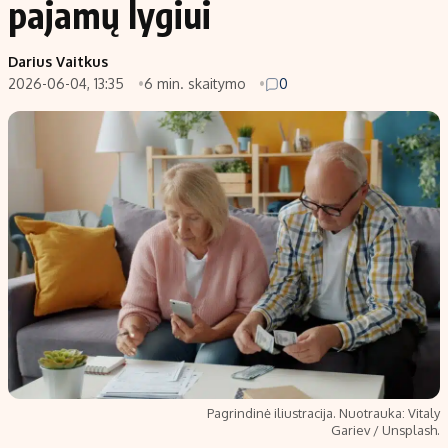
pajamų lygiui
Populiarios temos
Titulinis
Darius Vaitkus
Investavimas
Nedarbo išmokos skaičiuoklė
2026-06-04, 13:35
6 min. skaitymo
0
Akcijų rinka
Indėliai
Saulės elektrinės
Indėlių skaičiuoklė
Kriptovaliutos
Būsto finansai
Infliacija
Įdomios naujienos
Migracija
Redakcija
Apie mus
Redakcijos politika
Privatumo politika
Pagrindinė iliustracija. Nuotrauka: Vitaly
Turinio žymėjimo taisyklės
Gariev / Unsplash.