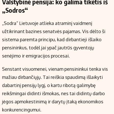
Valstybinė pensija: ko galima tikėtis iš
„Sodros“
„Sodra“ Lietuvoje atlieka atraminį vaidmenį
užtikrinant bazines senatvės pajamas. Vis dėlto ši
sistema paremta principu, kad dirbantieji išlaiko
pensininkus, todėl jai ypač jautrūs gyventojų
senėjimo ir emigracijos procesai.
Senstant visuomenei, vienam pensininkui tenka vis
mažiau dirbančiųjų. Tai reiškia spaudimą išlaikyti
dabartinį pensijų lygį, o kartu ribotą galimybę
reikšmingai didinti išmokas, nes tai didintų darbo
jėgos apmokestinimą ir darytų įtaką ekonomikos
konkurencingumui.