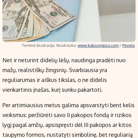
Teminė iliustracija. Nuotrauka:
www.kaboompics.com
/
Pexels
.
Net ir neturint didelių lėšų, naudinga pradėti nuo
mažų, realistiškų žingsnių. Svarbiausia yra
reguliarumas ir aiškus tikslas, o ne didelis
vienkartinis įnašas, kurį sunku pakartoti.
Per artimiausius metus galima apsvarstyti bent kelis
veiksmus: peržiūrėti savo II pakopos fondą ir rizikos
lygį pagal amžių, apsispręsti dėl III pakopos ar kitos
taupymo formos, nustatyti simbolinę, bet reguliarią