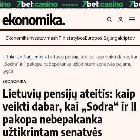
Ekonomika
Investavimas
NT ir statybos
Europos Sąjunga
Kriptoval
Titulinis
»
Naujienos
»
Lietuvių pensijų ateitis: kaip veikti dabar, kai
Turinys
Skaitykite
„Sodra“ ir II pakopa nebepakanka užtikrintam senatvės pajamų
lygiui
Naujienos
Finansai
EKONOMIKA
Aplinka
Įmonės
Lietuvių pensijų ateitis: kaip
Verslas
Žemės ūkis
veikti dabar, kai „Sodra“ ir II
Energetika
Technologijos
Ekonomika
Laisvalaikis
pakopa nebepakanka
Politika
užtikrintam senatvės
NT ir statybos