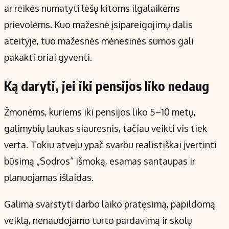
ar reikės numatyti lėšų kitoms ilgalaikėms
prievolėms. Kuo mažesnė įsipareigojimų dalis
ateityje, tuo mažesnės mėnesinės sumos gali
pakakti oriai gyventi.
Ką daryti, jei iki pensijos liko nedaug
Žmonėms, kuriems iki pensijos liko 5–10 metų,
galimybių laukas siauresnis, tačiau veikti vis tiek
verta. Tokiu atveju ypač svarbu realistiškai įvertinti
būsimą „Sodros“ išmoką, esamas santaupas ir
planuojamas išlaidas.
Galima svarstyti darbo laiko pratęsimą, papildomą
veiklą, nenaudojamo turto pardavimą ir skolų