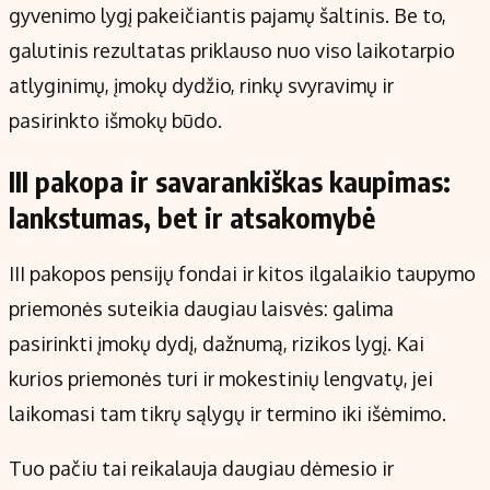
gyvenimo lygį pakeičiantis pajamų šaltinis. Be to,
galutinis rezultatas priklauso nuo viso laikotarpio
atlyginimų, įmokų dydžio, rinkų svyravimų ir
pasirinkto išmokų būdo.
III pakopa ir savarankiškas kaupimas:
lankstumas, bet ir atsakomybė
III pakopos pensijų fondai ir kitos ilgalaikio taupymo
priemonės suteikia daugiau laisvės: galima
pasirinkti įmokų dydį, dažnumą, rizikos lygį. Kai
kurios priemonės turi ir mokestinių lengvatų, jei
laikomasi tam tikrų sąlygų ir termino iki išėmimo.
Tuo pačiu tai reikalauja daugiau dėmesio ir