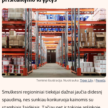
Teminė iliustracija. Nuotrauka:
Tiger Lily
/
Pexels
.
Smulkesni regioniniai tiekėjai dažnai jaučia didesnį
spaudimą, nes sunkiau konkuruoja kainomis su
stambiais žaidėjais. Tačiau net ir tokioje aplinkoje