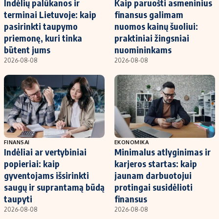
Indėlių palūkanos ir
Kaip paruošti asmeninius
terminai Lietuvoje: kaip
finansus galimam
pasirinkti taupymo
nuomos kainų šuoliui:
priemonę, kuri tinka
praktiniai žingsniai
būtent jums
nuomininkams
2026-08-08
2026-08-08
FINANSAI
EKONOMIKA
Indėliai ar vertybiniai
Minimalus atlyginimas ir
popieriai: kaip
karjeros startas: kaip
gyventojams išsirinkti
jaunam darbuotojui
saugų ir suprantamą būdą
protingai susidėlioti
taupyti
finansus
2026-08-08
2026-08-08