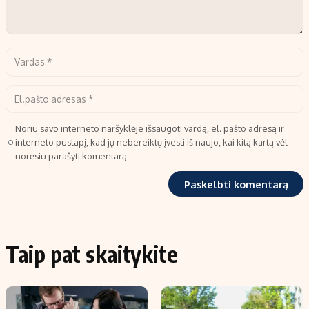
Noriu savo interneto naršyklėje išsaugoti vardą, el. pašto adresą ir
interneto puslapį, kad jų nebereiktų įvesti iš naujo, kai kitą kartą vėl
norėsiu parašyti komentarą.
Taip pat skaitykite