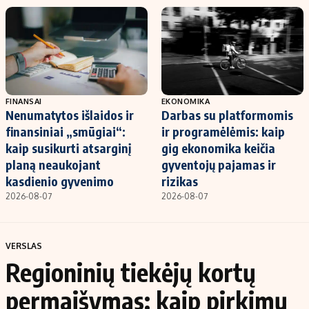
FINANSAI
EKONOMIKA
Nenumatytos išlaidos ir
Darbas su platformomis
finansiniai „smūgiai“:
ir programėlėmis: kaip
kaip susikurti atsarginį
gig ekonomika keičia
planą neaukojant
gyventojų pajamas ir
kasdienio gyvenimo
rizikas
2026-08-07
2026-08-07
VERSLAS
Regioninių tiekėjų kortų
permaišymas: kaip pirkimų