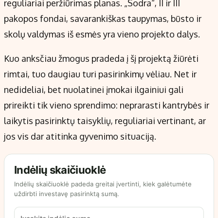
reguliariai peržiūrimas planas. „Sodra“, II ir III
pakopos fondai, savarankiškas taupymas, būsto ir
skolų valdymas iš esmės yra vieno projekto dalys.
Kuo anksčiau žmogus pradeda į šį projektą žiūrėti
rimtai, tuo daugiau turi pasirinkimų vėliau. Net ir
nedideliai, bet nuolatinei įmokai ilgainiui gali
prireikti tik vieno sprendimo: neprarasti kantrybės ir
laikytis pasirinktų taisyklių, reguliariai vertinant, ar
jos vis dar atitinka gyvenimo situaciją.