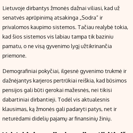
Kontaktai
Lietuvoje dirbantys žmonės dažnai viliasi, kad už
Regionų naujienos
senatvės aprūpinimą atsakinga „Sodra“ ir
Indėlių palūkanos
privalomos kaupimo sistemos. Tačiau realybė tokia,
kad šios sistemos vis labiau tampa tik baziniu
pamatu, o ne visą gyvenimo lygį užtikrinančia
priemone.
Demografiniai pokyčiai, ilgesnė gyvenimo trukmė ir
dažnėjantys karjeros pertrūkiai reiškia, kad būsimos
pensijos gali būti gerokai mažesnės, nei tikisi
dabartiniai dirbantieji. Todėl vis aktualesnis
klausimas, ką žmonės gali padaryti patys, net ir
neturėdami didelių pajamų ar finansinių žinių.