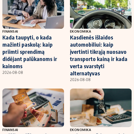
FINANSAI
EKONOMIKA
Kada taupyti, o kada
Kasdienės išlaidos
mažinti paskolą: kaip
automobiliui: kaip
priimti sprendimą
įvertinti tikrąją nuosavo
didėjant palūkanoms ir
transporto kainą ir kada
kainoms
verta svarstyti
alternatyvas
2026-08-08
2026-08-08
FINANSAI
EKONOMIKA