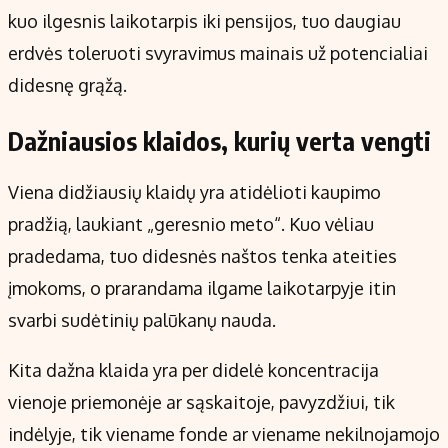
kuo ilgesnis laikotarpis iki pensijos, tuo daugiau
erdvės toleruoti svyravimus mainais už potencialiai
didesnę grąžą.
Dažniausios klaidos, kurių verta vengti
Viena didžiausių klaidų yra atidėlioti kaupimo
pradžią, laukiant „geresnio meto“. Kuo vėliau
pradedama, tuo didesnės naštos tenka ateities
įmokoms, o prarandama ilgame laikotarpyje itin
svarbi sudėtinių palūkanų nauda.
Kita dažna klaida yra per didelė koncentracija
vienoje priemonėje ar sąskaitoje, pavyzdžiui, tik
indėlyje, tik viename fonde ar viename nekilnojamojo