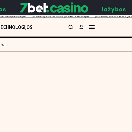
TECHNOLOGIJOS
mpas
Redakcija
kos skaičiuoklė
Apie mus
Redakcijos politika
uoklė
Privatumo politika
i
Turinio žymėjimo taisyklės
enos
Kontaktai
Regionų naujienos