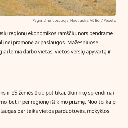
Pagrindinė iliustracija. Nuotrauka: Vũ Bụi / Pexels.
ausių regionų ekonomikos ramščių, nors bendrame
alį nei pramonė ar paslaugos. Mažesniuose
iai lemia darbo vietas, vietos verslų apyvartą ir
ms ir ES žemės ūkio politikai, ūkininkų sprendimai
mo, bet ir per regionų išlikimo prizmę. Nuo to, kaip
paslaugas dar teiks vietos parduotuvės, mokyklos