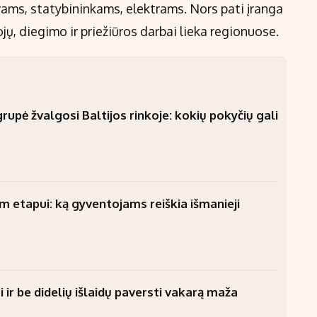
vams, statybininkams, elektrams. Nors pati įranga
jų, diegimo ir priežiūros darbai lieka regionuose.
upė žvalgosi Baltijos rinkoje: kokių pokyčių gali
am etapui: ką gyventojams reiškia išmanieji
 ir be didelių išlaidų paversti vakarą maža