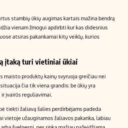
partus stambių ūkių augimas kartais mažina bendrą
idžia vienam žmogui apdirbti kur kas didesnius
nuose atsiras pakankamai kitų veiklų, kurios
įtaką turi vietiniai ūkiai
is maisto produktų kainų svyruoja greičiau nei
ituacija čia tik viena grandis: be ūkių yra
ir įvairūs reguliavimai.
bė tiekti žaliavą šalies perdirbėjams padeda
i vietoje užauginamos žaliavos pakanka, labiau
i arba švelnesni, nes rinka mažiau pažeidžiama