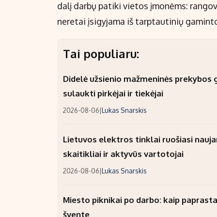
dalį darbų patiki vietos įmonėms: rango
neretai įsigyjama iš tarptautinių gaminto
Tai populiaru:
Didelė užsienio mažmeninės prekybos gr
sulaukti pirkėjai ir tiekėjai
2026-08-06
|
Lukas Snarskis
Lietuvos elektros tinklai ruošiasi nauj
skaitikliai ir aktyvūs vartotojai
2026-08-06
|
Lukas Snarskis
Miesto piknikai po darbo: kaip paprastai
švente