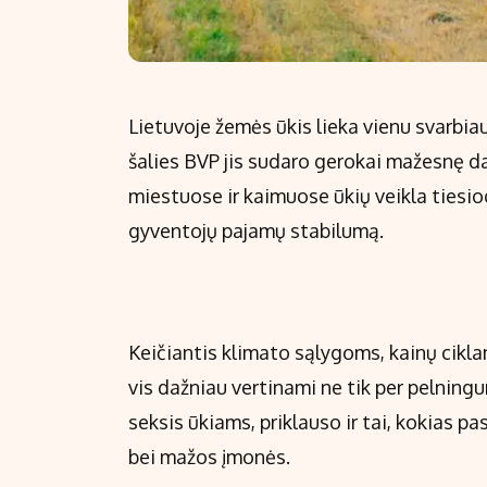
Lietuvoje žemės ūkis lieka vienu svarbi
šalies BVP jis sudaro gerokai mažesnę d
miestuose ir kaimuose ūkių veikla tiesiog
gyventojų pajamų stabilumą.
Keičiantis klimato sąlygoms, kainų cikla
vis dažniau vertinami ne tik per pelningu
seksis ūkiams, priklauso ir tai, kokias 
bei mažos įmonės.