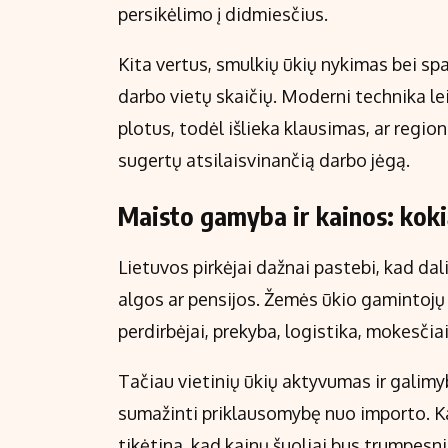
persikėlimo į didmiesčius.
Kita vertus, smulkių ūkių nykimas bei s
darbo vietų skaičių. Moderni technika le
plotus, todėl išlieka klausimas, ar regio
sugertų atsilaisvinančią darbo jėgą.
Maisto gamyba ir kainos: kokią 
Lietuvos pirkėjai dažnai pastebi, kad dal
algos ar pensijos. Žemės ūkio gamintojų s
perdirbėjai, prekyba, logistika, mokesčiai 
Tačiau vietinių ūkių aktyvumas ir galimy
sumažinti priklausomybę nuo importo. Ka
tikėtina, kad kainų šuoliai bus trumpesn