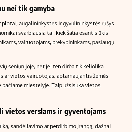
au nei tik gamyba
 plotai, augalininkystės ir gyvulininkystės rūšys
mikai svarbiausia tai, kiek šalia esantis ūkis
anikams, vairuotojams, prekybininkams, paslaugų
ų seniūnijoje, net jei ten dirba tik keliolika
s ar vietos vairuotojas, aptarnaujantis žemės
e pačiame miestelyje. Taip užsisuka vietos
di vietos verslams ir gyventojams
niką, sandėliavimo ar perdirbimo įrangą, dažnai