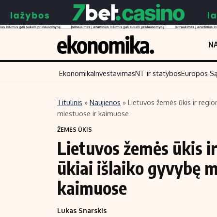
NA
Ekonomika
Investavimas
NT ir statybos
Europos S
Titulinis
»
Naujienos
»
Lietuvos žemės ūkis ir regi
miestuose ir kaimuose
Turinys
Skaitykite
ŽEMĖS ŪKIS
Naujienos
Finansai
Lietuvos žemės ūkis i
Aplinka
Įmonės
ūkiai išlaiko gyvybę 
Verslas
Žemės ūkis
Energetika
Technologijos
kaimuose
Ekonomika
Laisvalaikis
Lukas Snarskis
Politika