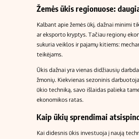
Žemės ūkis regionuose: daugi
Kalbant apie žemės ūkį, dažnai minimi tik
ar eksporto kryptys. Tačiau regionų ekono
sukuria veiklos ir pajamų kitiems: mech
teikėjams.
Ūkis dažnai yra vienas didžiausių darbdavi
žmonių. Kiekvienas sezoninis darbuotoja
ūkio techniką, savo išlaidas palieka tam
ekonomikos ratas.
Kaip ūkių sprendimai atsispin
Kai didesnis ūkis investuoja į naują tech