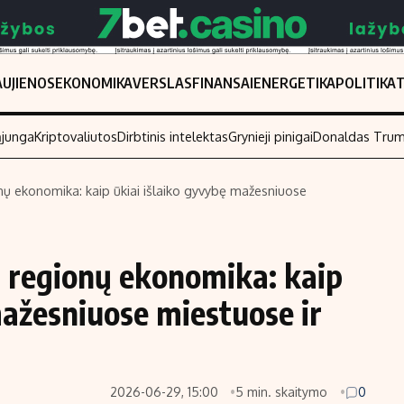
UJIENOS
EKONOMIKA
VERSLAS
FINANSAI
ENERGETIKA
POLITIKA
ąjunga
Kriptovaliutos
Dirbtinis intelektas
Grynieji pinigai
Donaldas Tru
onų ekonomika: kaip ūkiai išlaiko gyvybę mažesniuose
Populiarios temos
Titulinis
Investavimas
Nedarbo išmo
r regionų ekonomika: kaip
Akcijų rinka
Indėliai
mažesniuose miestuose ir
Saulės elektrinės
Indėlių skaiči
Kriptovaliutos
Būsto finansa
Infliacija
Įdomios nauji
2026-06-29, 15:00
5 min. skaitymo
0
Migracija