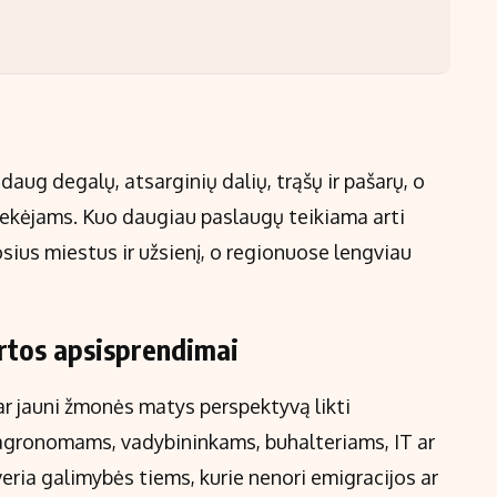
daug degalų, atsarginių dalių, trąšų ir pašarų, o
tiekėjams. Kuo daugiau paslaugų teikiama arti
uosius miestus ir užsienį, o regionuose lengviau
rtos apsisprendimai
ar jauni žmonės matys perspektyvą likti
s agronomams, vadybininkams, buhalteriams, IT ar
veria galimybės tiems, kurie nenori emigracijos ar