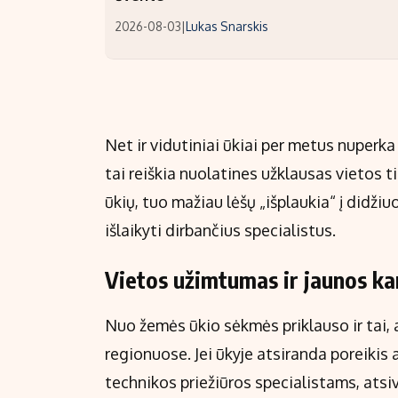
2026-08-03
|
Lukas Snarskis
Net ir vidutiniai ūkiai per metus nuperka 
tai reiškia nuolatines užklausas vietos 
ūkių, tuo mažiau lėšų „išplaukia“ į didži
išlaikyti dirbančius specialistus.
Vietos užimtumas ir jaunos ka
Nuo žemės ūkio sėkmės priklauso ir tai, 
regionuose. Jei ūkyje atsiranda poreiki
technikos priežiūros specialistams, atsi