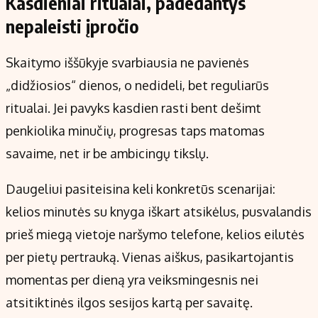
Kasdieniai ritualai, padedantys
nepaleisti įpročio
Skaitymo iššūkyje svarbiausia ne pavienės
„didžiosios“ dienos, o nedideli, bet reguliarūs
ritualai. Jei pavyks kasdien rasti bent dešimt
penkiolika minučių, progresas taps matomas
savaime, net ir be ambicingų tikslų.
Daugeliui pasiteisina keli konkretūs scenarijai:
kelios minutės su knyga iškart atsikėlus, pusvalandis
prieš miegą vietoje naršymo telefone, kelios eilutės
per pietų pertrauką. Vienas aiškus, pasikartojantis
momentas per dieną yra veiksmingesnis nei
atsitiktinės ilgos sesijos kartą per savaitę.