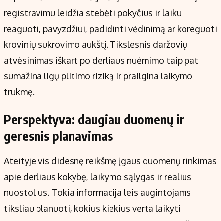
registravimu leidžia stebėti pokyčius ir laiku
reaguoti, pavyzdžiui, padidinti vėdinimą ar koreguoti
krovinių sukrovimo aukštį. Tikslesnis daržovių
atvėsinimas iškart po derliaus nuėmimo taip pat
sumažina ligų plitimo riziką ir prailgina laikymo
trukmę.
Perspektyva: daugiau duomenų ir
geresnis planavimas
Ateityje vis didesnę reikšmę įgaus duomenų rinkimas
apie derliaus kokybę, laikymo sąlygas ir realius
nuostolius. Tokia informacija leis augintojams
tiksliau planuoti, kokius kiekius verta laikyti