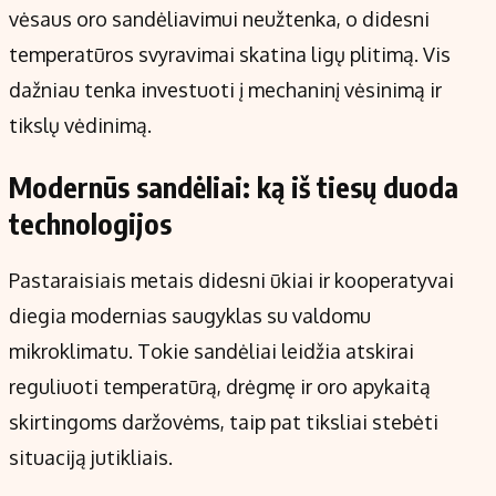
vėsaus oro sandėliavimui neužtenka, o didesni
temperatūros svyravimai skatina ligų plitimą. Vis
dažniau tenka investuoti į mechaninį vėsinimą ir
tikslų vėdinimą.
Modernūs sandėliai: ką iš tiesų duoda
technologijos
Pastaraisiais metais didesni ūkiai ir kooperatyvai
diegia modernias saugyklas su valdomu
mikroklimatu. Tokie sandėliai leidžia atskirai
reguliuoti temperatūrą, drėgmę ir oro apykaitą
skirtingoms daržovėms, taip pat tiksliai stebėti
situaciją jutikliais.