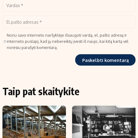
Noriu savo interneto naršyklėje išsaugoti vardą, el. pašto adresą ir
interneto puslapį, kad jų nebereiktų įvesti iš naujo, kai kitą kartą vėl
norėsiu parašyti komentarą.
Taip pat skaitykite