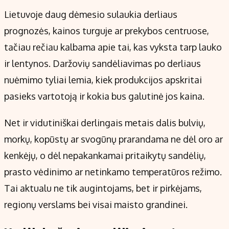
Lietuvoje daug dėmesio sulaukia derliaus
prognozės, kainos turguje ar prekybos centruose,
tačiau rečiau kalbama apie tai, kas vyksta tarp lauko
ir lentynos. Daržovių sandėliavimas po derliaus
nuėmimo tyliai lemia, kiek produkcijos apskritai
pasieks vartotoją ir kokia bus galutinė jos kaina.
Net ir vidutiniškai derlingais metais dalis bulvių,
morkų, kopūstų ar svogūnų prarandama ne dėl oro ar
kenkėjų, o dėl nepakankamai pritaikytų sandėlių,
prasto vėdinimo ar netinkamo temperatūros režimo.
Tai aktualu ne tik augintojams, bet ir pirkėjams,
regionų verslams bei visai maisto grandinei.