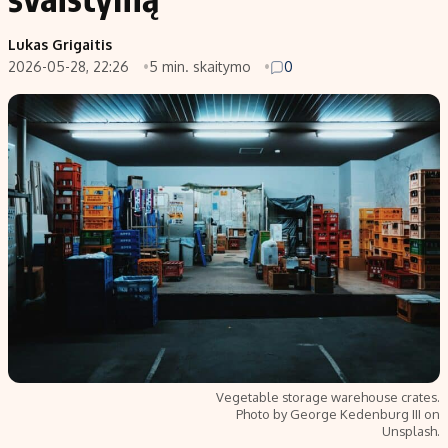
Lukas Grigaitis
2026-05-28, 22:26
5 min. skaitymo
0
Vegetable storage warehouse crates.
Photo by George Kedenburg III on
Unsplash.