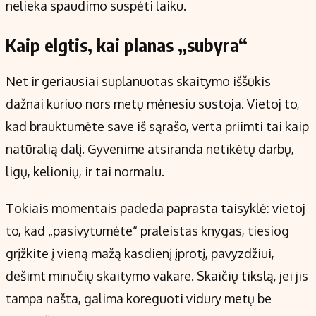
nelieka spaudimo suspėti laiku.
Kaip elgtis, kai planas „subyra“
Net ir geriausiai suplanuotas skaitymo iššūkis
dažnai kuriuo nors metų mėnesiu sustoja. Vietoj to,
kad brauktumėte save iš sąrašo, verta priimti tai kaip
natūralią dalį. Gyvenime atsiranda netikėtų darbų,
ligų, kelionių, ir tai normalu.
Tokiais momentais padeda paprasta taisyklė: vietoj
to, kad „pasivytumėte“ praleistas knygas, tiesiog
grįžkite į vieną mažą kasdienį įprotį, pavyzdžiui,
dešimt minučių skaitymo vakare. Skaičių tikslą, jei jis
tampa našta, galima koreguoti vidury metų be