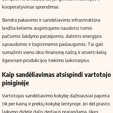
kooperatyviniai sprendimai.
Bendra pakavimo ir sandėliavimo infrastruktūra
leidžia keliems augintojams naudotis tomis
pačiomis šaldymo patalpomis, dalintis energijos
sąnaudomis ir logistinėmis paslaugomis. Tai gali
sumažinti vieno ūkio finansinę naštą ir atverti kelią
ilgesniam produkcijos tiekimo laikotarpiui.
Kaip sandėliavimas atsispindi vartotojo
piniginėje
Vartotojas sandėliavimo kokybę dažniausiai pajunta
tik per kainą ir prekių kokybę lentynoje. Jei dėl prasto
laikymo didelė dalis derliaus prarandama, likęs