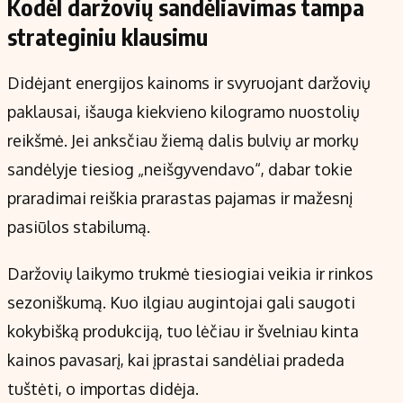
Kodėl daržovių sandėliavimas tampa
strateginiu klausimu
Didėjant energijos kainoms ir svyruojant daržovių
paklausai, išauga kiekvieno kilogramo nuostolių
reikšmė. Jei anksčiau žiemą dalis bulvių ar morkų
sandėlyje tiesiog „neišgyvendavo“, dabar tokie
praradimai reiškia prarastas pajamas ir mažesnį
pasiūlos stabilumą.
Daržovių laikymo trukmė tiesiogiai veikia ir rinkos
sezoniškumą. Kuo ilgiau augintojai gali saugoti
kokybišką produkciją, tuo lėčiau ir švelniau kinta
kainos pavasarį, kai įprastai sandėliai pradeda
tuštėti, o importas didėja.