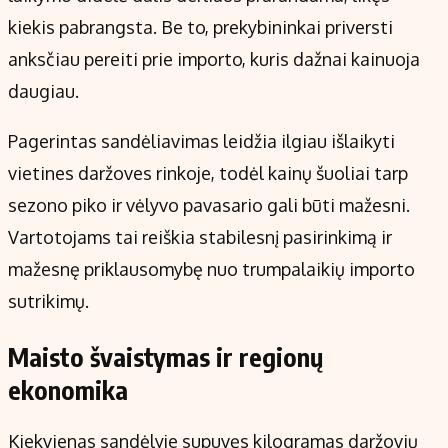
kiekis pabrangsta. Be to, prekybininkai priversti
anksčiau pereiti prie importo, kuris dažnai kainuoja
daugiau.
Pagerintas sandėliavimas leidžia ilgiau išlaikyti
vietines daržoves rinkoje, todėl kainų šuoliai tarp
sezono piko ir vėlyvo pavasario gali būti mažesni.
Vartotojams tai reiškia stabilesnį pasirinkimą ir
mažesnę priklausomybę nuo trumpalaikių importo
sutrikimų.
Maisto švaistymas ir regionų
ekonomika
Kiekvienas sandėlyje supuvęs kilogramas daržovių