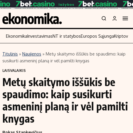
Ekonomika
Investavimas
NT ir statybos
Europos Sąjunga
Kriptoval
Titulinis
»
Naujienos
»
Metų skaitymo iššūkis be spaudimo: kaip
Turinys
Skaitykite
susikurti asmeninį planą ir vėl pamilti knygas
Naujienos
Finansai
LAISVALAIKIS
Metų skaitymo iššūkis be
Aplinka
Įmonės
Verslas
Žemės ūkis
spaudimo: kaip susikurti
Energetika
Technologijos
asmeninį planą ir vėl pamilti
Ekonomika
Laisvalaikis
knygas
Politika
NT ir statybos
Rokas Stankevičius