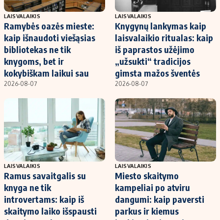
LAISVALAIKIS
LAISVALAIKIS
Ramybės oazės mieste:
Knygynų lankymas kaip
kaip išnaudoti viešąsias
laisvalaikio ritualas: kaip
bibliotekas ne tik
iš paprastos užėjimo
knygoms, bet ir
„užsukti“ tradicijos
kokybiškam laikui sau
gimsta mažos šventės
2026-08-07
2026-08-07
LAISVALAIKIS
LAISVALAIKIS
Ramus savaitgalis su
Miesto skaitymo
knyga ne tik
kampeliai po atviru
introvertams: kaip iš
dangumi: kaip paversti
skaitymo laiko išspausti
parkus ir kiemus