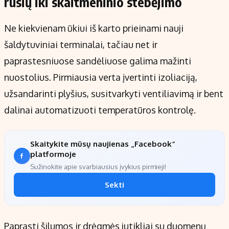
rūsių iki skaitmeninio stebėjimo
Ne kiekvienam ūkiui iš karto prieinami nauji
šaldytuviniai terminalai, tačiau net ir
paprastesniuose sandėliuose galima mažinti
nuostolius. Pirmiausia verta įvertinti izoliaciją,
užsandarinti plyšius, susitvarkyti ventiliavimą ir bent
dalinai automatizuoti temperatūros kontrolę.
Skaitykite mūsų naujienas „Facebook“
platformoje
Sužinokite apie svarbiausius įvykius pirmieji!
Sekti
Paprasti šilumos ir drėgmės jutikliai su duomenų