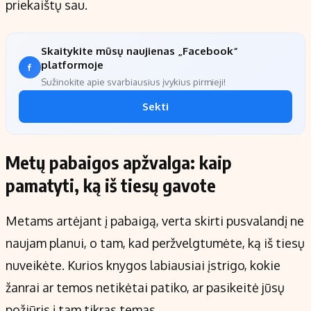
priekaištų sau.
Skaitykite mūsų naujienas „Facebook“
platformoje
Sužinokite apie svarbiausius įvykius pirmieji!
Sekti
Metų pabaigos apžvalga: kaip
pamatyti, ką iš tiesų gavote
Metams artėjant į pabaigą, verta skirti pusvalandį ne
naujam planui, o tam, kad peržvelgtumėte, ką iš tiesų
nuveikėte. Kurios knygos labiausiai įstrigo, kokie
žanrai ar temos netikėtai patiko, ar pasikeitė jūsų
požiūris į tam tikras temas.