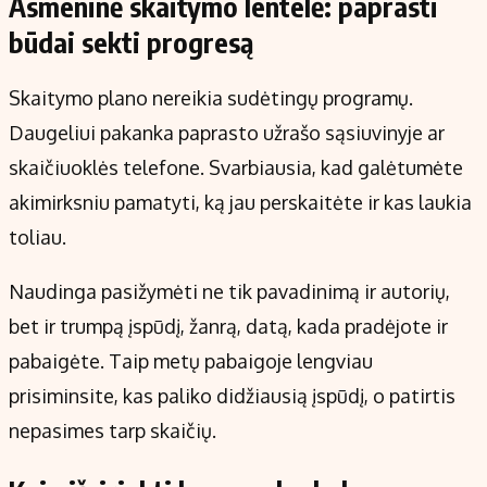
Asmeninė skaitymo lentelė: paprasti
būdai sekti progresą
Skaitymo plano nereikia sudėtingų programų.
Daugeliui pakanka paprasto užrašo sąsiuvinyje ar
skaičiuoklės telefone. Svarbiausia, kad galėtumėte
akimirksniu pamatyti, ką jau perskaitėte ir kas laukia
toliau.
Naudinga pasižymėti ne tik pavadinimą ir autorių,
bet ir trumpą įspūdį, žanrą, datą, kada pradėjote ir
pabaigėte. Taip metų pabaigoje lengviau
prisiminsite, kas paliko didžiausią įspūdį, o patirtis
nepasimes tarp skaičių.