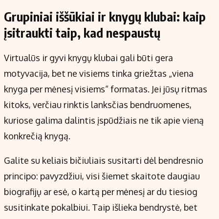
Grupiniai iššūkiai ir knygų klubai: kaip
įsitraukti taip, kad nespaustų
Virtualūs ir gyvi knygų klubai gali būti gera
motyvacija, bet ne visiems tinka griežtas „viena
knyga per mėnesį visiems“ formatas. Jei jūsų ritmas
kitoks, verčiau rinktis lanksčias bendruomenes,
kuriose galima dalintis įspūdžiais ne tik apie vieną
konkrečią knygą.
Galite su keliais bičiuliais susitarti dėl bendresnio
principo: pavyzdžiui, visi šiemet skaitote daugiau
biografijų ar esė, o kartą per mėnesį ar du tiesiog
susitinkate pokalbiui. Taip išlieka bendrystė, bet