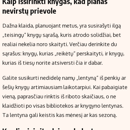
Kaip išsirinkti knygas, kad planas
nevirstų prievole
Dažna klaida, planuojant metus, yra susirašyti ilgą
„teisingų“ knygų sąrašą, kuris atrodo solidžiai, bet
realiai nekelia noro skaityti. Verčiau derinkite du
sąrašus: knygų, kurias „reikėtų“ perskaityti, ir knygų,
kurias iš tiesų norite atsiversti čia ir dabar.
Galite susikurti nedidelę namų „lentyną“ iš penkių ar
šešių knygų artimiausiam laikotarpiui. Kai pabaigiate
vieną, paprasčiau rinktis iš riboto skaičiaus, o ne
klaidžioti po visas bibliotekos ar knygyno lentynas.
Ta lentyna gali keistis kas mėnesį ar kas sezoną.