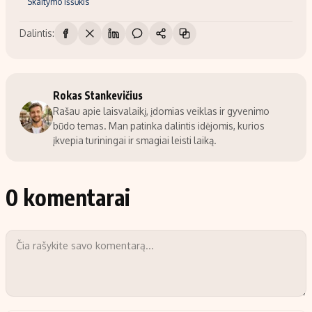
Skaitymo iššūkis
Dalintis:
Rokas Stankevičius
Rašau apie laisvalaikį, įdomias veiklas ir gyvenimo
būdo temas. Man patinka dalintis idėjomis, kurios
įkvepia turiningai ir smagiai leisti laiką.
0 komentarai