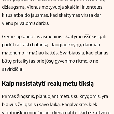
Kontaktai
džiaugsmą. Vienus motyvuoja skaičiai ir lentelės,
Regionų naujienos
kitus atbaido jausmas, kad skaitymas virsta dar
Indėlių palūkanos
vienu privalomu darbu.
Gerai suplanuotas asmeninis skaitymo iššūkis gali
padėti atrasti balansą: daugiau knygų, daugiau
malonumo ir mažiau kaltės. Svarbiausia, kad planas
būtų pritaikytas prie jūsų gyvenimo ritmo, o ne
atvirkščiai.
Kaip nusistatyti realų metų tikslą
Pirmas žingsnis, planuojant metus su knygomis, yra
blaivus žvilgsnis į savo laiką. Pagalvokite, kiek
vidutiniškai minučių per dieną galite skirti skaitymui,