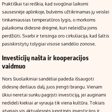
Praktiškai tai reiškia, kad svogūnai laikomi
sausesnėje aplinkoje, bulvėms užtikrinamas jų veislei
tinkamiausias temperatūros lygis, o morkoms
palaikoma didesnė drėgmė, kuri neleidžia joms
perdžiūti. Svarbi ir teisinga oro cirkuliacija, kad šaltis
pasiskirstytų tolygiai visose sandėlio zonose.
Investicijų našta ir kooperacijos
vaidmuo
Nors šiuolaikiniai sandėliai padeda išsaugoti
didesnę derliaus dalį, juos įrengti brangu. Vienam
ūkiui neretai sunku pagrįsti investiciją, jei auginami
nedideli kiekiai ar vyrauja tik viena kultūra. Tokiais
atvejais vis aktualesnės jungtinės investicijos ir