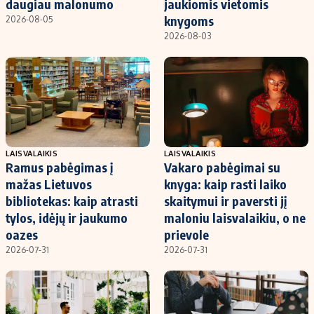
daugiau malonumo
jaukiomis vietomis
knygoms
2026-08-05
2026-08-03
LAISVALAIKIS
LAISVALAIKIS
Ramus pabėgimas į
Vakaro pabėgimai su
mažas Lietuvos
knyga: kaip rasti laiko
bibliotekas: kaip atrasti
skaitymui ir paversti jį
tylos, idėjų ir jaukumo
maloniu laisvalaikiu, o ne
oazes
prievole
2026-07-31
2026-07-31