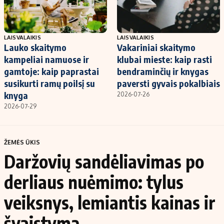
LAISVALAIKIS
LAISVALAIKIS
Lauko skaitymo
Vakariniai skaitymo
kampeliai namuose ir
klubai mieste: kaip rasti
gamtoje: kaip paprastai
bendraminčių ir knygas
susikurti ramų poilsį su
paversti gyvais pokalbiais
knyga
2026-07-26
2026-07-29
ŽEMĖS ŪKIS
Daržovių sandėliavimas po
derliaus nuėmimo: tylus
veiksnys, lemiantis kainas ir
švaistymą