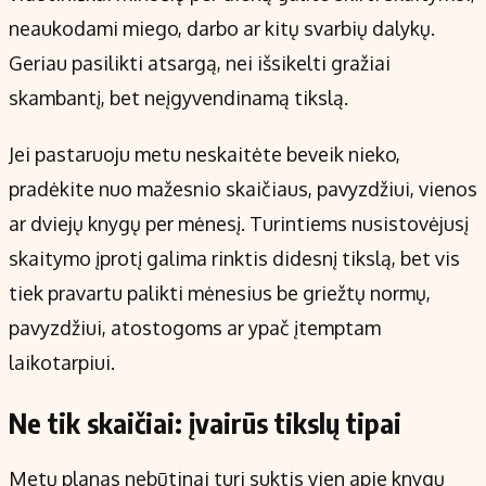
neaukodami miego, darbo ar kitų svarbių dalykų.
Geriau pasilikti atsargą, nei išsikelti gražiai
skambantį, bet neįgyvendinamą tikslą.
Jei pastaruoju metu neskaitėte beveik nieko,
pradėkite nuo mažesnio skaičiaus, pavyzdžiui, vienos
ar dviejų knygų per mėnesį. Turintiems nusistovėjusį
skaitymo įprotį galima rinktis didesnį tikslą, bet vis
tiek pravartu palikti mėnesius be griežtų normų,
pavyzdžiui, atostogoms ar ypač įtemptam
laikotarpiui.
Ne tik skaičiai: įvairūs tikslų tipai
Metų planas nebūtinai turi suktis vien apie knygų