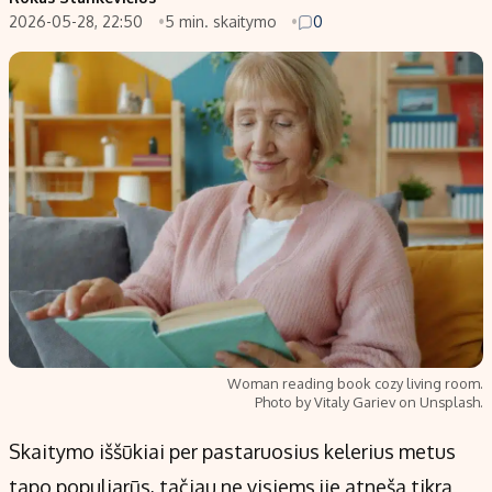
2026-05-28, 22:50
5 min. skaitymo
0
Populiarios temos
Titulinis
Investavimas
Nedarbo išmokos skaičiuoklė
Akcijų rinka
Indėliai
Saulės elektrinės
Indėlių skaičiuoklė
Kriptovaliutos
Būsto finansai
Infliacija
Įdomios naujienos
Migracija
Redakcija
Apie mus
Woman reading book cozy living room.
Redakcijos politika
Photo by Vitaly Gariev on Unsplash.
Privatumo politika
Skaitymo iššūkiai per pastaruosius kelerius metus
Turinio žymėjimo taisyklės
tapo populiarūs, tačiau ne visiems jie atneša tikrą