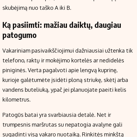
skubėjimą nuo taško A iki B.
Ką pasiimti: mažiau daiktų, daugiau
patogumo
Vakariniam pasivaikščiojimui dažniausiai užtenka tik
telefono, raktų ir mokėjimo kortelės ar nedidelės
piniginės. Verta pagalvoti apie lengvą kuprinę,
kurioje galėtumėte įsidėti ploną striukę, skėtį arba
vandens buteliuką, ypač jei planuojate paeiti kelis
kilometrus.
Patogūs batai yra svarbiausia detalė. Net ir
trumpesnis maršrutas su nepatogia avalyne gali
sugadinti visą vakaro nuotaiką. Rinkitės minkštą