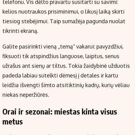
telefonu. Vis dėlto pravartu susitarti su savimi:
kelios nuotraukos prisiminimui, o likusį laiką skirti
tiesiog stebėjimui. Taip sumažėja pagunda nuolat
tikrinti ekraną.
Galite pasirinkti vieną „temą“ vakarui: pavyzdžiui,
fiksuoti tik atspindžius languose, laiptus, senus
užrašus ant sienų ar tiltus. Tokia žaidybinė užduotis
padeda labiau sutelkti dėmesį į detales ir kartu
leidžia išvengti šimto atsitiktinių kadrų, kurių vėliau
niekas neperžiūrės.
Orai ir sezonai: miestas kinta visus
metus