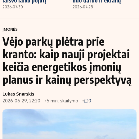
laisvo laiko pojūtį
nuo darbo ir ekranų
2026-07-30
2026-07-28
ĮMONĖS
Vėjo parkų plėtra prie
kranto: kaip nauji projektai
keičia energetikos įmonių
planus ir kainų perspektyvą
Lukas Snarskis
2026-06-29, 22:20
5 min. skaitymo
0