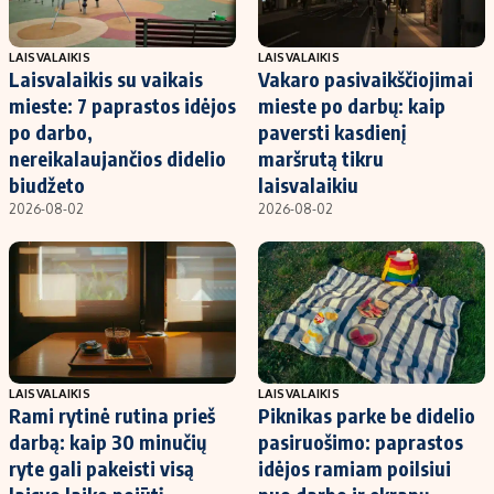
LAISVALAIKIS
LAISVALAIKIS
Laisvalaikis su vaikais
Vakaro pasivaikščiojimai
mieste: 7 paprastos idėjos
mieste po darbų: kaip
po darbo,
paversti kasdienį
nereikalaujančios didelio
maršrutą tikru
biudžeto
laisvalaikiu
2026-08-02
2026-08-02
LAISVALAIKIS
LAISVALAIKIS
Rami rytinė rutina prieš
Piknikas parke be didelio
darbą: kaip 30 minučių
pasiruošimo: paprastos
ryte gali pakeisti visą
idėjos ramiam poilsiui