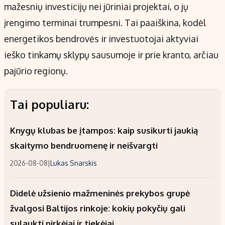
mažesnių investicijų nei jūriniai projektai, o jų
įrengimo terminai trumpesni. Tai paaiškina, kodėl
energetikos bendrovės ir investuotojai aktyviai
ieško tinkamų sklypų sausumoje ir prie kranto, arčiau
pajūrio regionų.
Tai populiaru:
Knygų klubas be įtampos: kaip susikurti jaukią
skaitymo bendruomenę ir neišvargti
2026-08-08
|
Lukas Snarskis
Didelė užsienio mažmeninės prekybos grupė
žvalgosi Baltijos rinkoje: kokių pokyčių gali
sulaukti pirkėjai ir tiekėjai