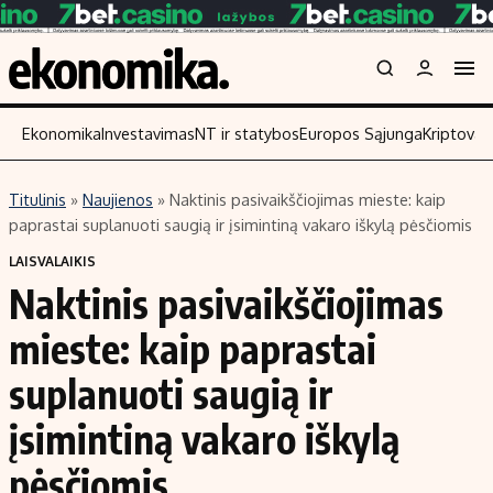
Ekonomika
Investavimas
NT ir statybos
Europos Sąjunga
Kriptoval
Titulinis
»
Naujienos
»
Naktinis pasivaikščiojimas mieste: kaip
Turinys
Skaitykite
paprastai suplanuoti saugią ir įsimintiną vakaro iškylą pėsčiomis
Naujienos
Finansai
LAISVALAIKIS
Naktinis pasivaikščiojimas
Aplinka
Įmonės
Verslas
Žemės ūkis
mieste: kaip paprastai
Energetika
Technologijos
suplanuoti saugią ir
Ekonomika
Laisvalaikis
įsimintiną vakaro iškylą
Politika
NT ir statybos
pėsčiomis