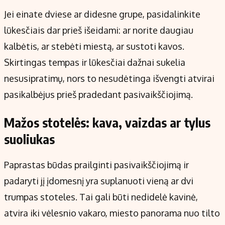
Jei einate dviese ar didesne grupe, pasidalinkite
lūkesčiais dar prieš išeidami: ar norite daugiau
kalbėtis, ar stebėti miestą, ar sustoti kavos.
Skirtingas tempas ir lūkesčiai dažnai sukelia
nesusipratimų, nors to nesudėtinga išvengti atvirai
pasikalbėjus prieš pradedant pasivaikščiojimą.
Mažos stotelės: kava, vaizdas ar tylus
suoliukas
Paprastas būdas prailginti pasivaikščiojimą ir
padaryti jį įdomesnį yra suplanuoti vieną ar dvi
trumpas stoteles. Tai gali būti nedidelė kavinė,
atvira iki vėlesnio vakaro, miesto panorama nuo tilto