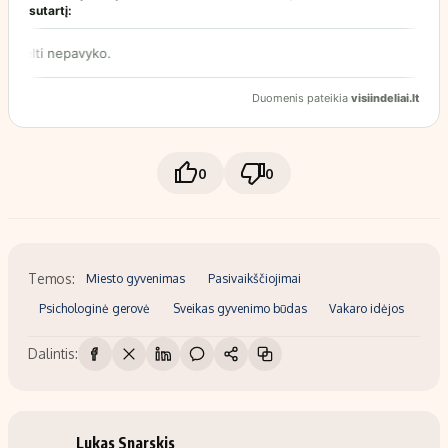
0
0
Temos:
Miesto gyvenimas
Pasivaikščiojimai
Psichologinė gerovė
Sveikas gyvenimo būdas
Vakaro idėjos
Dalintis:
Lukas Snarskis