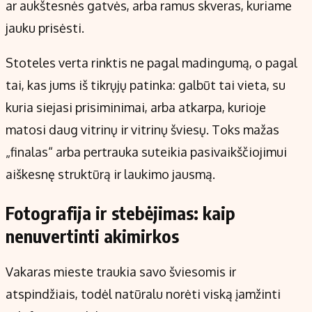
ar aukštesnės gatvės, arba ramus skveras, kuriame
jauku prisėsti.
Stoteles verta rinktis ne pagal madingumą, o pagal
tai, kas jums iš tikrųjų patinka: galbūt tai vieta, su
kuria siejasi prisiminimai, arba atkarpa, kurioje
matosi daug vitrinų ir vitrinų šviesų. Toks mažas
„finalas“ arba pertrauka suteikia pasivaikščiojimui
aiškesnę struktūrą ir laukimo jausmą.
Fotografija ir stebėjimas: kaip
nenuvertinti akimirkos
Vakaras mieste traukia savo šviesomis ir
atspindžiais, todėl natūralu norėti viską įamžinti