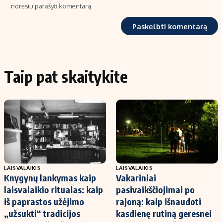
norėsiu parašyti komentarą.
Taip pat skaitykite
LAISVALAIKIS
LAISVALAIKIS
Knygynų lankymas kaip
Vakariniai
laisvalaikio ritualas: kaip
pasivaikščiojimai po
iš paprastos užėjimo
rajoną: kaip išnaudoti
„užsukti“ tradicijos
kasdienę rutiną geresnei