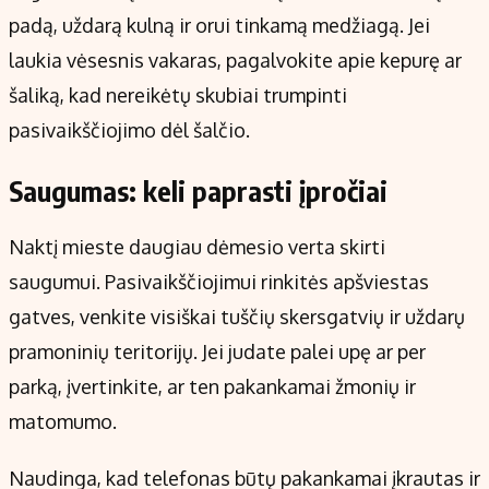
padą, uždarą kulną ir orui tinkamą medžiagą. Jei
laukia vėsesnis vakaras, pagalvokite apie kepurę ar
šaliką, kad nereikėtų skubiai trumpinti
pasivaikščiojimo dėl šalčio.
Saugumas: keli paprasti įpročiai
Naktį mieste daugiau dėmesio verta skirti
saugumui. Pasivaikščiojimui rinkitės apšviestas
gatves, venkite visiškai tuščių skersgatvių ir uždarų
pramoninių teritorijų. Jei judate palei upę ar per
parką, įvertinkite, ar ten pakankamai žmonių ir
matomumo.
Naudinga, kad telefonas būtų pakankamai įkrautas ir