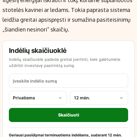
ilgesnį energijai iškrauti ir tokį, kuriame suplanuotos
stotelės kavinei ar ledams. Tokia paprasta sistema
leidžia greitai apsispręsti ir sumažina pasiteisinimų
„šiandien nesinori“ skaičių.