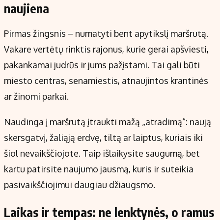
naujiena
Pirmas žingsnis – numatyti bent apytikslį maršrutą.
Vakare vertėtų rinktis rajonus, kurie gerai apšviesti,
pakankamai judrūs ir jums pažįstami. Tai gali būti
miesto centras, senamiestis, atnaujintos krantinės
ar žinomi parkai.
Naudinga į maršrutą įtraukti mažą „atradimą“: naują
skersgatvį, žaliąją erdvę, tiltą ar laiptus, kuriais iki
šiol nevaikščiojote. Taip išlaikysite saugumą, bet
kartu patirsite naujumo jausmą, kuris ir suteikia
pasivaikščiojimui daugiau džiaugsmo.
Laikas ir tempas: ne lenktynės, o ramus