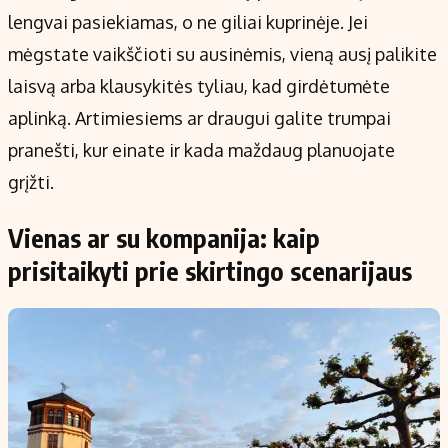
lengvai pasiekiamas, o ne giliai kuprinėje. Jei
mėgstate vaikščioti su ausinėmis, vieną ausį palikite
laisvą arba klausykitės tyliau, kad girdėtumėte
aplinką. Artimiesiems ar draugui galite trumpai
pranešti, kur einate ir kada maždaug planuojate
grįžti.
Vienas ar su kompanija: kaip
prisitaikyti prie skirtingo scenarijaus