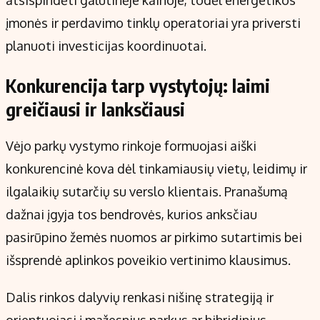
įmonės ir perdavimo tinklų operatoriai yra priversti
planuoti investicijas koordinuotai.
Konkurencija tarp vystytojų: laimi
greičiausi ir lanksčiausi
Vėjo parkų vystymo rinkoje formuojasi aiški
konkurencinė kova dėl tinkamiausių vietų, leidimų ir
ilgalaikių sutarčių su verslo klientais. Pranašumą
dažnai įgyja tos bendrovės, kurios anksčiau
pasirūpino žemės nuomos ar pirkimo sutartimis bei
išsprendė aplinkos poveikio vertinimo klausimus.
Dalis rinkos dalyvių renkasi nišinę strategiją ir
orientuojasi į mažesnius parkus ar hibridinius