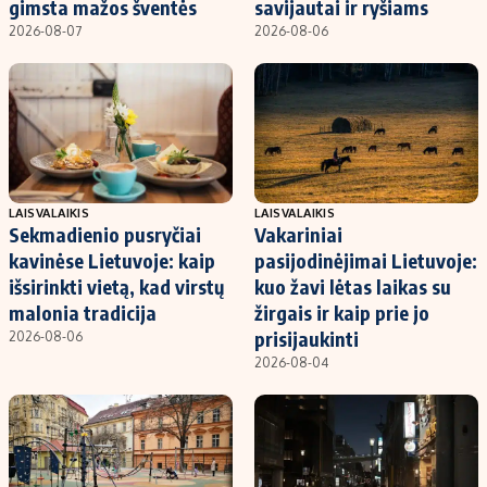
gimsta mažos šventės
savijautai ir ryšiams
2026-08-07
2026-08-06
LAISVALAIKIS
LAISVALAIKIS
Sekmadienio pusryčiai
Vakariniai
kavinėse Lietuvoje: kaip
pasijodinėjimai Lietuvoje:
išsirinkti vietą, kad virstų
kuo žavi lėtas laikas su
malonia tradicija
žirgais ir kaip prie jo
prisijaukinti
2026-08-06
2026-08-04