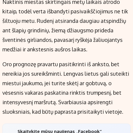
Naktinis miestas skirtingais metų laikais atrodo
kitaip, todėl verta išbandyti pasivaikščiojimus ne tik
šiltuoju metu. Rudenį atsiranda daugiau atspindžių
ant šlapių grindinių, žiemą džiaugsmo prideda
šventinės girliandos, pavasarį ryškėja žaliuojantys
medžiai ir ankstesnis aušros laikas.
Oro prognozę pravartu pasitikrinti iš anksto, bet
nereikia jos sureikšminti. Lengvas lietus gali suteikti
miestui jaukumo, jei turite skėtį ar gobtuvą, o
vėsesnis vakaras paskatina rinktis trumpesnį, bet
intensyvesnį maršrutą. Svarbiausia apsirengti
sluoksniais, kad būtų paprasta prisitaikyti vietoje.
Skaitykite mūsų naujienas „Facebook“