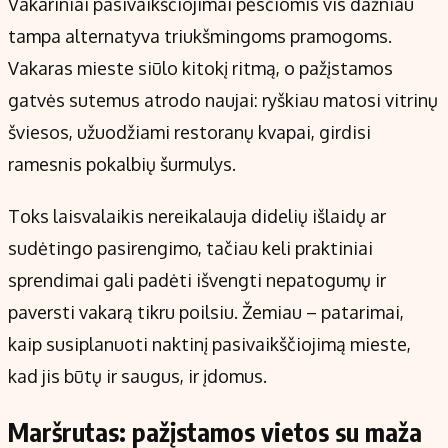
Vakariniai pasivaikščiojimai pėsčiomis vis dažniau
Kontaktai
tampa alternatyva triukšmingoms pramogoms.
Regionų naujienos
Vakaras mieste siūlo kitokį ritmą, o pažįstamos
Indėlių palūkanos
gatvės sutemus atrodo naujai: ryškiau matosi vitrinų
šviesos, užuodžiami restoranų kvapai, girdisi
ramesnis pokalbių šurmulys.
Toks laisvalaikis nereikalauja didelių išlaidų ar
sudėtingo pasirengimo, tačiau keli praktiniai
sprendimai gali padėti išvengti nepatogumų ir
paversti vakarą tikru poilsiu. Žemiau – patarimai,
kaip susiplanuoti naktinį pasivaikščiojimą mieste,
kad jis būtų ir saugus, ir įdomus.
Maršrutas: pažįstamos vietos su maža