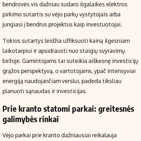
bendrovės vis dažniau sudaro ilgalaikes elektros
pirkimo sutartis su vėjo parkų vystytojais arba
jungiasi į bendrus projektus kaip investuotojai.
Tokios sutartys leidžia užfiksuoti kainą ilgesniam
laikotarpiui ir apsidrausti nuo staigių svyravimų
biržoje. Gamintojams tai suteikia aiškesnę investicijų
grąžos perspektyvą, o vartotojams, ypač intensyviai
energiją naudojančiam verslui, padeda tiksliau
planuoti sąnaudas ir investicijas.
Prie kranto statomi parkai: greitesnės
galimybės rinkai
Vėjo parkai prie kranto dažniausiai reikalauja