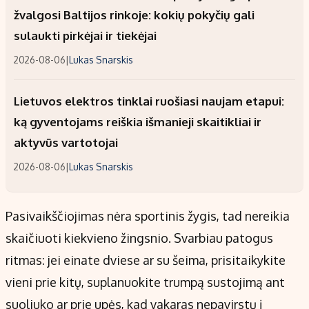
žvalgosi Baltijos rinkoje: kokių pokyčių gali
sulaukti pirkėjai ir tiekėjai
2026-08-06
|
Lukas Snarskis
Lietuvos elektros tinklai ruošiasi naujam etapui:
ką gyventojams reiškia išmanieji skaitikliai ir
aktyvūs vartotojai
2026-08-06
|
Lukas Snarskis
Pasivaikščiojimas nėra sportinis žygis, tad nereikia
skaičiuoti kiekvieno žingsnio. Svarbiau patogus
ritmas: jei einate dviese ar su šeima, prisitaikykite
vieni prie kitų, suplanuokite trumpą sustojimą ant
suoliuko ar prie upės, kad vakaras nepavirstų į