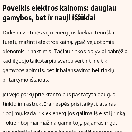
Poveikis elektros kainoms: daugiau
gamybos, bet ir nauji iššūkiai
Didesni vietinės vėjo energijos kiekiai teoriškai
turėtų mažinti elektros kainą, ypač vėjuotomis
dienomis ir naktimis. Tačiau rinkos dalyviai pabrėžia,
kad ilguoju laikotarpiu svarbu vertinti ne tik
gamybos apimtis, bet ir balansavimo bei tinklų
pritaikymo išlaidas.
Jei vėjo parkų prie kranto bus pastatyta daug, o
tinklo infrastruktūra nespės prisitaikyti, atsiras
ribojimų, kada ir kiek energijos galima išleisti į rinką.
Tokie ribojimai mažina gamintojų pajamas ir gali
atsispindėti galutinėje kainoje, todėl energetikos