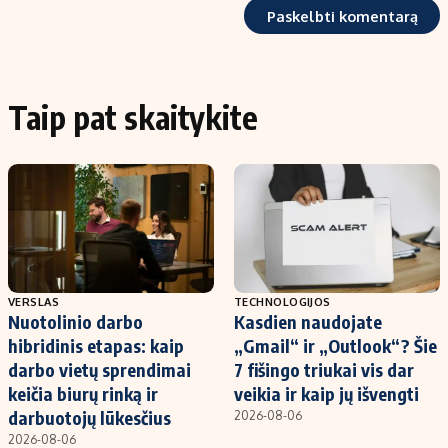
Taip pat skaitykite
VERSLAS
TECHNOLOGIJOS
Nuotolinio darbo
Kasdien naudojate
hibridinis etapas: kaip
„Gmail“ ir „Outlook“? Šie
darbo vietų sprendimai
7 fišingo triukai vis dar
keičia biurų rinką ir
veikia ir kaip jų išvengti
darbuotojų lūkesčius
2026-08-06
2026-08-06