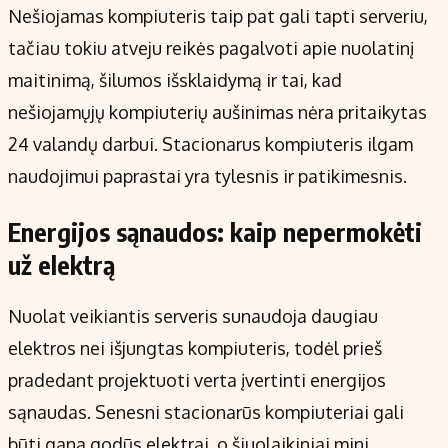
Nešiojamas kompiuteris taip pat gali tapti serveriu,
tačiau tokiu atveju reikės pagalvoti apie nuolatinį
maitinimą, šilumos išsklaidymą ir tai, kad
nešiojamųjų kompiuterių aušinimas nėra pritaikytas
24 valandų darbui. Stacionarus kompiuteris ilgam
naudojimui paprastai yra tylesnis ir patikimesnis.
Energijos sąnaudos: kaip nepermokėti
už elektrą
Nuolat veikiantis serveris sunaudoja daugiau
elektros nei išjungtas kompiuteris, todėl prieš
pradedant projektuoti verta įvertinti energijos
sąnaudas. Senesni stacionarūs kompiuteriai gali
būti gana godūs elektrai, o šiuolaikiniai mini