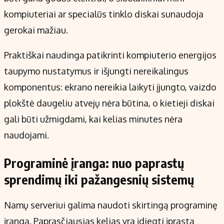
kompiuteriai ar specialūs tinklo diskai sunaudoja
gerokai mažiau.
Praktiškai naudinga patikrinti kompiuterio energijos
taupymo nustatymus ir išjungti nereikalingus
komponentus: ekrano nereikia laikyti įjungto, vaizdo
plokštė daugeliu atvejų nėra būtina, o kietieji diskai
gali būti užmigdami, kai kelias minutes nėra
naudojami.
Programinė įranga: nuo paprastų
sprendimų iki pažangesnių sistemų
Namų serveriui galima naudoti skirtingą programinę
įrangą. Paprasčiausias kelias yra įdiegti įprastą