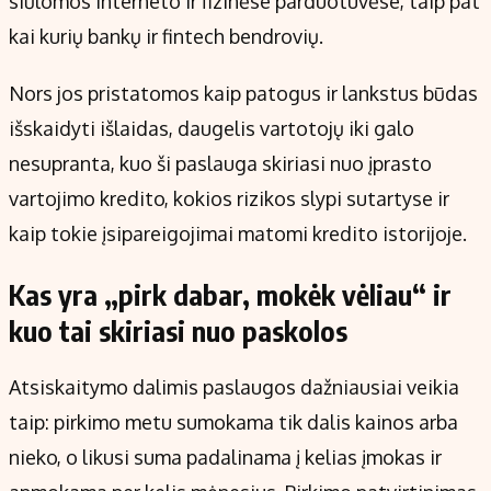
siūlomos interneto ir fizinėse parduotuvėse, taip pat
kai kurių bankų ir fintech bendrovių.
Nors jos pristatomos kaip patogus ir lankstus būdas
išskaidyti išlaidas, daugelis vartotojų iki galo
nesupranta, kuo ši paslauga skiriasi nuo įprasto
vartojimo kredito, kokios rizikos slypi sutartyse ir
kaip tokie įsipareigojimai matomi kredito istorijoje.
Kas yra „pirk dabar, mokėk vėliau“ ir
kuo tai skiriasi nuo paskolos
Atsiskaitymo dalimis paslaugos dažniausiai veikia
taip: pirkimo metu sumokama tik dalis kainos arba
nieko, o likusi suma padalinama į kelias įmokas ir