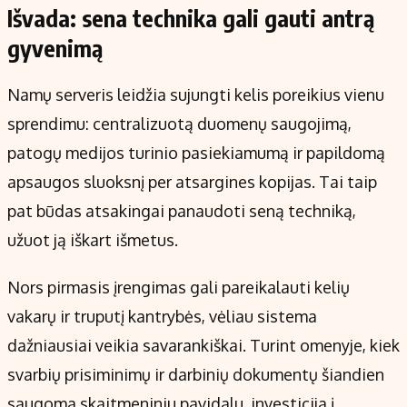
Išvada: sena technika gali gauti antrą
gyvenimą
Namų serveris leidžia sujungti kelis poreikius vienu
sprendimu: centralizuotą duomenų saugojimą,
patogų medijos turinio pasiekiamumą ir papildomą
apsaugos sluoksnį per atsargines kopijas. Tai taip
pat būdas atsakingai panaudoti seną techniką,
užuot ją iškart išmetus.
Nors pirmasis įrengimas gali pareikalauti kelių
vakarų ir truputį kantrybės, vėliau sistema
dažniausiai veikia savarankiškai. Turint omenyje, kiek
svarbių prisiminimų ir darbinių dokumentų šiandien
saugoma skaitmeniniu pavidalu, investicija į