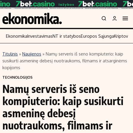
Ekonomika
Investavimas
NT ir statybos
Europos Sąjunga
Kriptoval
Titulinis
»
Naujienos
»
Namų serveris iš seno kompiuterio: kaip
Turinys
Skaitykite
susikurti asmeninę debesį nuotraukoms, filmams ir atsarginėms
kopijoms
Naujienos
Finansai
TECHNOLOGIJOS
Aplinka
Įmonės
Namų serveris iš seno
Verslas
Žemės ūkis
kompiuterio: kaip susikurti
Energetika
Technologijos
Ekonomika
Laisvalaikis
asmeninę debesį
Politika
nuotraukoms, filmams ir
NT ir statybos