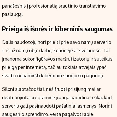
panašesnis į profesionalią srautinio transliavimo
paslaugą.
Prieiga iš išorės ir kiberninis saugumas
Dalis naudotojų nori prieiti prie savo namų serverio
ir iš už namų ribų: darbe, kelionėje ar svečiuose. Tai
įmanoma sukonfigūravus maršrutizatorių ir suteikus
prieigą per internetą, tačiau tokiais atvejais ypač
svarbu nepamiršti kiberninio saugumo pagrindų.
Silpni slaptažodžiai, nešifruoti prisijungimai ar
neatnaujinta programinė įranga padidina riziką, kad
serveriu gali pasinaudoti pašaliniai asmenys. Norint
saugesnio sprendimo, verta pagalvoti apie