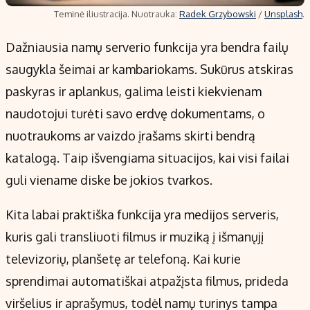
Teminė iliustracija. Nuotrauka:
Radek Grzybowski
/
Unsplash
.
Dažniausia namų serverio funkcija yra bendra failų
saugykla šeimai ar kambariokams. Sukūrus atskiras
paskyras ir aplankus, galima leisti kiekvienam
naudotojui turėti savo erdvę dokumentams, o
nuotraukoms ar vaizdo įrašams skirti bendrą
katalogą. Taip išvengiama situacijos, kai visi failai
guli viename diske be jokios tvarkos.
Kita labai praktiška funkcija yra medijos serveris,
kuris gali transliuoti filmus ir muziką į išmanųjį
televizorių, planšetę ar telefoną. Kai kurie
sprendimai automatiškai atpažįsta filmus, prideda
viršelius ir aprašymus, todėl namų turinys tampa