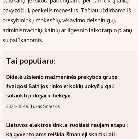
palūkanų, jei skola padengiama per tam tikrą laiką,
pavyzdžiui, per kelis mėnesius. Tačiau uždirbama iš
prekybininkų mokesčių, vėlavimo delspinigių,
administracinių įkainių ar ilgesnio laikotarpio planų
su palūkanomis.
Tai populiaru:
Didelė užsienio mažmeninės prekybos grupė
žvalgosi Baltijos rinkoje: kokių pokyčių gali
sulaukti pirkėjai ir tiekėjai
2026-08-06
|
Lukas Snarskis
Lietuvos elektros tinklai ruošiasi naujam etapui:
ką gyventojams reiškia išmanieji skaitikliai ir