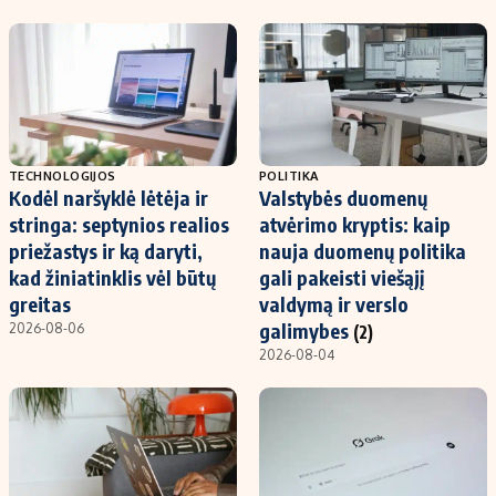
TECHNOLOGIJOS
POLITIKA
Kodėl naršyklė lėtėja ir
Valstybės duomenų
stringa: septynios realios
atvėrimo kryptis: kaip
priežastys ir ką daryti,
nauja duomenų politika
kad žiniatinklis vėl būtų
gali pakeisti viešąjį
greitas
valdymą ir verslo
galimybes
2026-08-06
(2)
2026-08-04