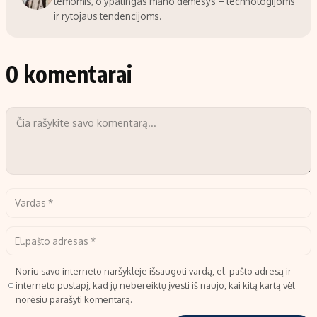
temomis, o ypatingas mano dėmesys – technologijoms
ir rytojaus tendencijoms.
0 komentarai
Noriu savo interneto naršyklėje išsaugoti vardą, el. pašto adresą ir
interneto puslapį, kad jų nebereiktų įvesti iš naujo, kai kitą kartą vėl
norėsiu parašyti komentarą.