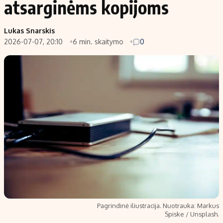
atsarginėms kopijoms
Populiarios temos
Titulinis
Lukas Snarskis
Investavimas
Nedarbo išmokos skaičiuoklė
2026-07-07, 20:10
6 min. skaitymo
0
Akcijų rinka
Indėliai
Saulės elektrinės
Indėlių skaičiuoklė
Kriptovaliutos
Būsto finansai
Infliacija
Įdomios naujienos
Migracija
Redakcija
Apie mus
Redakcijos politika
Privatumo politika
Pagrindinė iliustracija. Nuotrauka: Markus
Turinio žymėjimo taisyklės
Spiske / Unsplash.