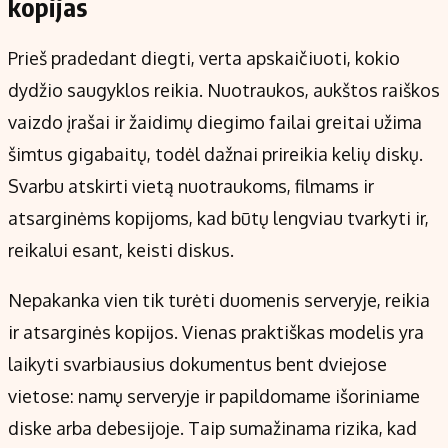
kopijas
Prieš pradedant diegti, verta apskaičiuoti, kokio
dydžio saugyklos reikia. Nuotraukos, aukštos raiškos
vaizdo įrašai ir žaidimų diegimo failai greitai užima
šimtus gigabaitų, todėl dažnai prireikia kelių diskų.
Svarbu atskirti vietą nuotraukoms, filmams ir
atsarginėms kopijoms, kad būtų lengviau tvarkyti ir,
reikalui esant, keisti diskus.
Nepakanka vien tik turėti duomenis serveryje, reikia
ir atsarginės kopijos. Vienas praktiškas modelis yra
laikyti svarbiausius dokumentus bent dviejose
vietose: namų serveryje ir papildomame išoriniame
diske arba debesijoje. Taip sumažinama rizika, kad