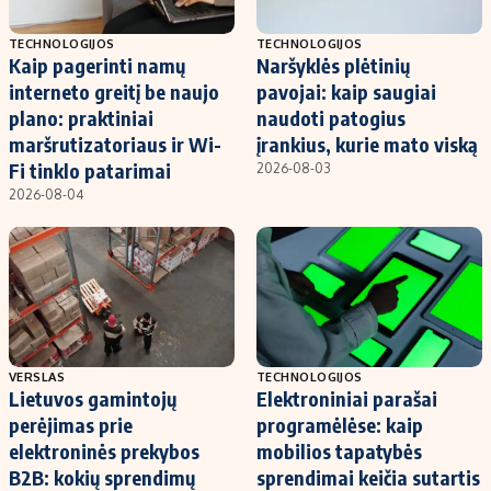
TECHNOLOGIJOS
TECHNOLOGIJOS
Kaip pagerinti namų
Naršyklės plėtinių
interneto greitį be naujo
pavojai: kaip saugiai
plano: praktiniai
naudoti patogius
maršrutizatoriaus ir Wi-
įrankius, kurie mato viską
Fi tinklo patarimai
2026-08-03
2026-08-04
VERSLAS
TECHNOLOGIJOS
Lietuvos gamintojų
Elektroniniai parašai
perėjimas prie
programėlėse: kaip
elektroninės prekybos
mobilios tapatybės
B2B: kokių sprendimų
sprendimai keičia sutartis