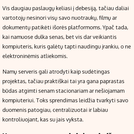
Kontaktai
Vis daugiau paslaugų keliasi į debesiją, tačiau daliai
Regionų naujienos
vartotojų nesinori visų savo nuotraukų, filmų ar
Indėlių palūkanos
dokumentų patikėti išorės platformoms. Ypač tada,
kai namuose dulka senas, bet vis dar veikiantis
kompiuteris, kuris galėtų tapti naudingu įrankiu, o ne
elektroninėmis atliekomis.
Namų serveris gali atrodyti kaip sudėtingas
projektas, tačiau praktiškai tai yra gana paprastas
būdas atgimti senam stacionariam ar nešiojamam
kompiuteriui. Toks sprendimas leidžia tvarkyti savo
duomenis patogiau, centralizuotai ir labiau
kontroliuojant, kas su jais vyksta.