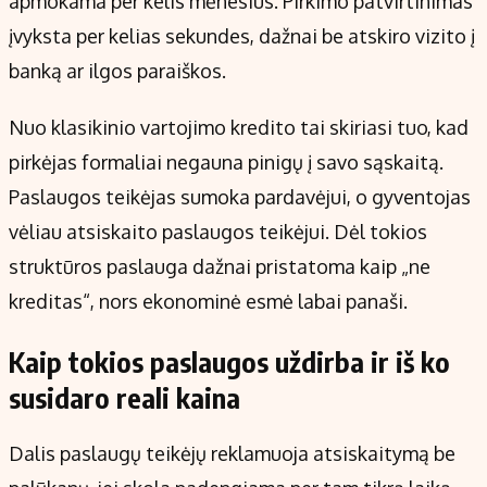
apmokama per kelis mėnesius. Pirkimo patvirtinimas
įvyksta per kelias sekundes, dažnai be atskiro vizito į
banką ar ilgos paraiškos.
Nuo klasikinio vartojimo kredito tai skiriasi tuo, kad
pirkėjas formaliai negauna pinigų į savo sąskaitą.
Paslaugos teikėjas sumoka pardavėjui, o gyventojas
vėliau atsiskaito paslaugos teikėjui. Dėl tokios
struktūros paslauga dažnai pristatoma kaip „ne
kreditas“, nors ekonominė esmė labai panaši.
Kaip tokios paslaugos uždirba ir iš ko
susidaro reali kaina
Dalis paslaugų teikėjų reklamuoja atsiskaitymą be