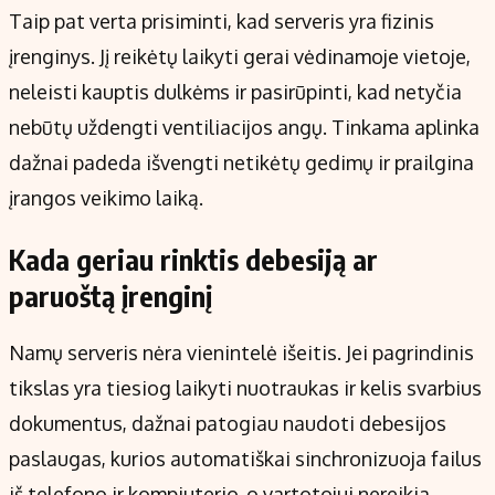
Taip pat verta prisiminti, kad serveris yra fizinis
įrenginys. Jį reikėtų laikyti gerai vėdinamoje vietoje,
neleisti kauptis dulkėms ir pasirūpinti, kad netyčia
nebūtų uždengti ventiliacijos angų. Tinkama aplinka
dažnai padeda išvengti netikėtų gedimų ir prailgina
įrangos veikimo laiką.
Kada geriau rinktis debesiją ar
paruoštą įrenginį
Namų serveris nėra vienintelė išeitis. Jei pagrindinis
tikslas yra tiesiog laikyti nuotraukas ir kelis svarbius
dokumentus, dažnai patogiau naudoti debesijos
paslaugas, kurios automatiškai sinchronizuoja failus
iš telefono ir kompiuterio, o vartotojui nereikia