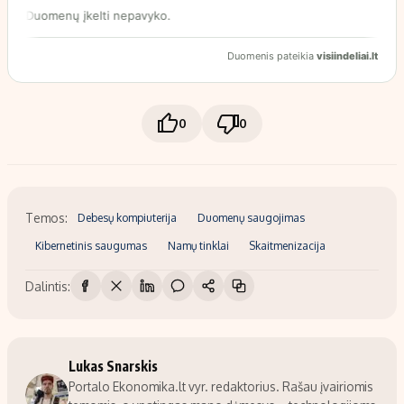
0
0
Temos:
Debesų kompiuterija
Duomenų saugojimas
Kibernetinis saugumas
Namų tinklai
Skaitmenizacija
Dalintis:
Lukas Snarskis
Portalo Ekonomika.lt vyr. redaktorius. Rašau įvairiomis