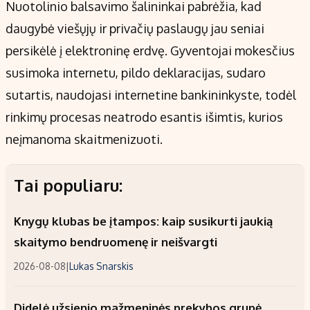
Nuotolinio balsavimo šalininkai pabrėžia, kad
daugybė viešųjų ir privačių paslaugų jau seniai
persikėlė į elektroninę erdvę. Gyventojai mokesčius
susimoka internetu, pildo deklaracijas, sudaro
sutartis, naudojasi internetine bankininkyste, todėl
rinkimų procesas neatrodo esantis išimtis, kurios
neįmanoma skaitmenizuoti.
Tai populiaru:
Knygų klubas be įtampos: kaip susikurti jaukią
skaitymo bendruomenę ir neišvargti
2026-08-08
|
Lukas Snarskis
Didelė užsienio mažmeninės prekybos grupė