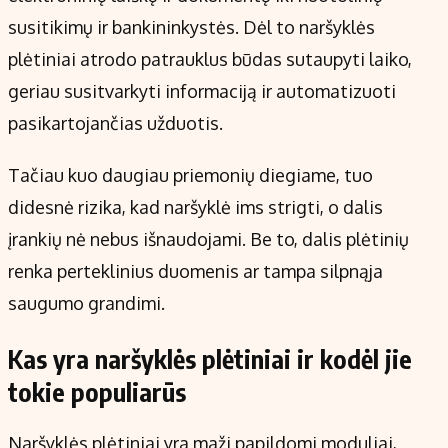
Kontaktai
susitikimų ir bankininkystės. Dėl to naršyklės
Regionų naujienos
plėtiniai atrodo patrauklus būdas sutaupyti laiko,
Indėlių palūkanos
geriau susitvarkyti informaciją ir automatizuoti
pasikartojančias užduotis.
Tačiau kuo daugiau priemonių diegiame, tuo
didesnė rizika, kad naršyklė ims strigti, o dalis
įrankių nė nebus išnaudojami. Be to, dalis plėtinių
renka perteklinius duomenis ar tampa silpnąja
saugumo grandimi.
Kas yra naršyklės plėtiniai ir kodėl jie
tokie populiarūs
Naršyklės plėtiniai yra maži papildomi moduliai,