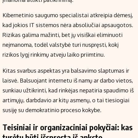
Kibernetinio saugumo specialistai atkreipia dėmesį,
kad jokios IT sistemos nėra absoliučiai apsaugotos.
Rizikas galima mažinti, bet jų visiškai eliminuoti
neįmanoma, todėl valstybė turi nuspręsti, kokį
rizikos lygį rinkimų atveju laiko priimtinu.
Kitas svarbus aspektas yra balsavimo slaptumas ir
laisvė. Balsuojant internetu iš namų ar darbo vietos,
sunkiau užtikrinti, kad rinkėjas nepatiria spaudimo iš
artimųjų, darbdavio ar kitų asmenų, o tai tiesiogiai
susiję su demokratinio proceso kokybe.
Teisiniai ir organizaciniai pokyčiai: kas
turėtų būti išspręsta iš anksto