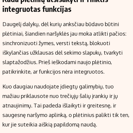
integruotas funkcijas
Daugelį dalykų, dėl kurių anksčiau būdavo būtini
plėtiniai, šiandien naršyklės jau moka atlikti pačios:
sinchronizuoti žymes, versti tekstą, blokuoti
iškylančias užklausas dėl sekimo slapukų, tvarkyti
slaptažodžius. Prieš ieškodami naujo plėtinio,
patikrinkite, ar funkcijos nėra integruotos.
Kuo daugiau naudojate įdiegtų galimybių, tuo
mažiau priklausote nuo trečiųjų šalių įrankių ir jų
atnaujinimų. Tai padeda išlaikyti ir greitesnę, ir
saugesnę naršymo aplinką, o plėtinius palikti tik ten,
kur jie suteikia aiškią papildomą naudą.