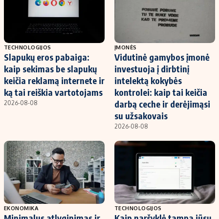
TECHNOLOGIJOS
ĮMONĖS
Slapukų eros pabaiga:
Vidutinė gamybos įmonė
kaip sekimas be slapukų
investuoja į dirbtinį
keičia reklamą internete ir
intelektą kokybės
ką tai reiškia vartotojams
kontrolei: kaip tai keičia
darbą ceche ir derėjimąsi
2026-08-08
su užsakovais
2026-08-08
EKONOMIKA
TECHNOLOGIJOS
Minimalus atlyginimas ir
Kaip naršyklė tampa jūsų