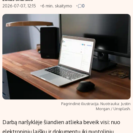
2026-07-07, 12:15
6 min. skaitymo
0
Populiarios temos
Titulinis
Investavimas
Nedarbo išmokos skaičiuoklė
Akcijų rinka
Indėliai
Saulės elektrinės
Indėlių skaičiuoklė
Kriptovaliutos
Būsto finansai
Infliacija
Įdomios naujienos
Migracija
Redakcija
Apie mus
Pagrindinė iliustracija. Nuotrauka: Justin
Redakcijos politika
Morgan / Unsplash.
Privatumo politika
Darbą naršyklėje šiandien atlieka beveik visi: nuo
Turinio žymėjimo taisyklės
elektroninių laiškų ir dokumentų iki nuotolinių