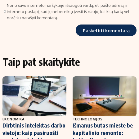
Noriu savo interneto naršyklėje išsaugoti vardą, el. pašto adresą ir
interneto puslapį, kad jų nebereiktų įvesti iš naujo, kai kitą kartą vėl
norėsiu parašyti komentarą.
Taip pat skaitykite
EKONOMIKA
TECHNOLOGIJOS
Dirbtinis intelektas darbo
Išmanus butas mieste be
vietoje: kaip pasiruošti
kapitalinio remonto: