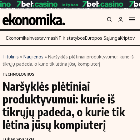
Ekonomika
Investavimas
NT ir statybos
Europos Sąjunga
Kriptoval
Titulinis
»
Naujienos
»
Naršyklės plėtiniai produktyvumui: kurie iš
Turinys
Skaitykite
tikrųjų padeda, o kurie tik lėtina jūsų kompiuterį
Naujienos
Finansai
TECHNOLOGIJOS
Naršyklės plėtiniai
Aplinka
Įmonės
Verslas
Žemės ūkis
produktyvumui: kurie iš
Energetika
Technologijos
tikrųjų padeda, o kurie tik
Ekonomika
Laisvalaikis
lėtina jūsų kompiuterį
Politika
NT ir statybos
Lukas Snarskis