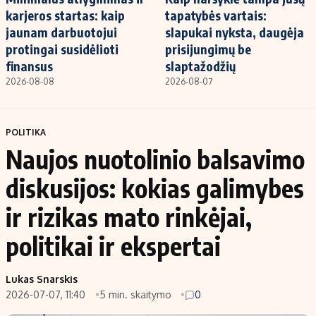
karjeros startas: kaip
tapatybės vartais:
jaunam darbuotojui
slapukai nyksta, daugėja
protingai susidėlioti
prisijungimų be
finansus
slaptažodžių
2026-08-08
2026-08-07
POLITIKA
Naujos nuotolinio balsavimo
diskusijos: kokias galimybes
ir rizikas mato rinkėjai,
politikai ir ekspertai
Lukas Snarskis
2026-07-07, 11:40
5 min. skaitymo
0