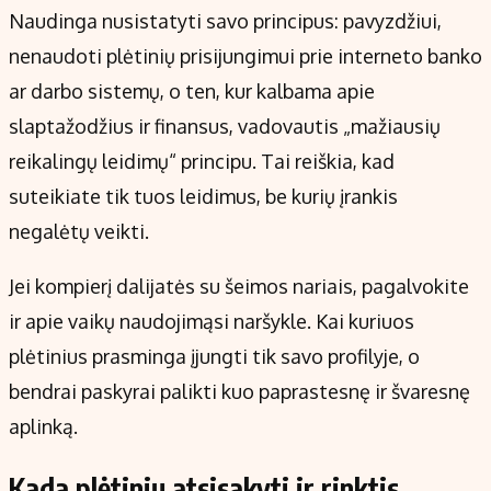
Naudinga nusistatyti savo principus: pavyzdžiui,
nenaudoti plėtinių prisijungimui prie interneto banko
ar darbo sistemų, o ten, kur kalbama apie
slaptažodžius ir finansus, vadovautis „mažiausių
reikalingų leidimų“ principu. Tai reiškia, kad
suteikiate tik tuos leidimus, be kurių įrankis
negalėtų veikti.
Jei kompierį dalijatės su šeimos nariais, pagalvokite
ir apie vaikų naudojimąsi naršykle. Kai kuriuos
plėtinius prasminga įjungti tik savo profilyje, o
bendrai paskyrai palikti kuo paprastesnę ir švaresnę
aplinką.
Kada plėtinių atsisakyti ir rinktis