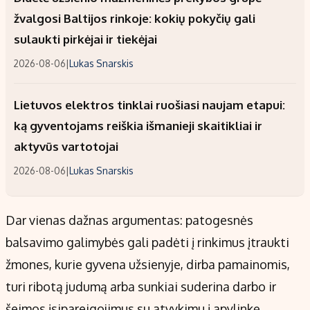
žvalgosi Baltijos rinkoje: kokių pokyčių gali
sulaukti pirkėjai ir tiekėjai
2026-08-06
|
Lukas Snarskis
Lietuvos elektros tinklai ruošiasi naujam etapui:
ką gyventojams reiškia išmanieji skaitikliai ir
aktyvūs vartotojai
2026-08-06
|
Lukas Snarskis
Dar vienas dažnas argumentas: patogesnės
balsavimo galimybės gali padėti į rinkimus įtraukti
žmones, kurie gyvena užsienyje, dirba pamainomis,
turi ribotą judumą arba sunkiai suderina darbo ir
šeimos įsipareigojimus su atvykimu į apylinkę.