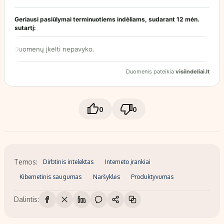
0
0
Temos:
Dirbtinis intelektas
Interneto įrankiai
Kibernetinis saugumas
Naršyklės
Produktyvumas
Dalintis: