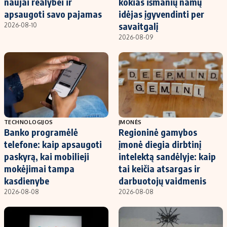
naujai realybei ir
kokias išmanių namų
apsaugoti savo pajamas
idėjas įgyvendinti per
savaitgalį
2026-08-10
2026-08-09
TECHNOLOGIJOS
ĮMONĖS
Banko programėlė
Regioninė gamybos
telefone: kaip apsaugoti
įmonė diegia dirbtinį
paskyrą, kai mobilieji
intelektą sandėlyje: kaip
mokėjimai tampa
tai keičia atsargas ir
kasdienybe
darbuotojų vaidmenis
2026-08-08
2026-08-08