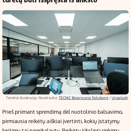
Teminė iliustracija. Nuotrauka:
TECNIC Bioprocess Solutions
/
Unsplash
.
Prieš priimant sprendimą dėl nuotolinio balsavimo,
pirmiausia reikėtų aiškiai įvertinti, kokių įstatymų
keitimų tai pareikalautų. Reikėtų tikslinti rinkimų