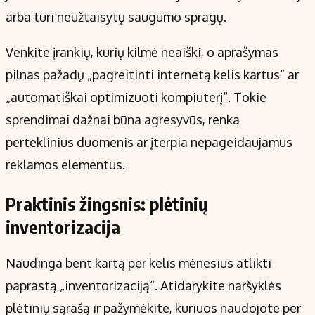
arba turi neužtaisytų saugumo spragų.
Venkite įrankių, kurių kilmė neaiški, o aprašymas
pilnas pažadų „pagreitinti internetą kelis kartus“ ar
„automatiškai optimizuoti kompiuterį“. Tokie
sprendimai dažnai būna agresyvūs, renka
perteklinius duomenis ar įterpia nepageidaujamus
reklamos elementus.
Praktinis žingsnis: plėtinių
inventorizacija
Naudinga bent kartą per kelis mėnesius atlikti
paprastą „inventorizaciją“. Atidarykite naršyklės
plėtinių sąrašą ir pažymėkite, kuriuos naudojote per