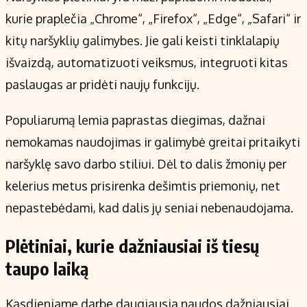
kurie praplečia „Chrome“, „Firefox“, „Edge“, „Safari“ ir
kitų naršyklių galimybes. Jie gali keisti tinklalapių
išvaizdą, automatizuoti veiksmus, integruoti kitas
paslaugas ar pridėti naujų funkcijų.
Populiarumą lemia paprastas diegimas, dažnai
nemokamas naudojimas ir galimybė greitai pritaikyti
naršyklę savo darbo stiliui. Dėl to dalis žmonių per
kelerius metus prisirenka dešimtis priemonių, net
nepastebėdami, kad dalis jų seniai nebenaudojama.
Plėtiniai, kurie dažniausiai iš tiesų
taupo laiką
Kasdieniame darbe daugiausia naudos dažniausiai