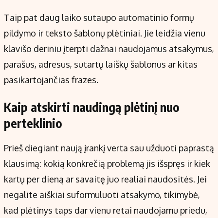
Taip pat daug laiko sutaupo automatinio formų
pildymo ir teksto šablonų plėtiniai. Jie leidžia vienu
klavišo deriniu įterpti dažnai naudojamus atsakymus,
parašus, adresus, sutartų laiškų šablonus ar kitas
pasikartojančias frazes.
Kaip atskirti naudingą plėtinį nuo
perteklinio
Prieš diegiant naują įrankį verta sau užduoti paprastą
klausimą: kokią konkrečią problemą jis išspręs ir kiek
kartų per dieną ar savaitę juo realiai naudositės. Jei
negalite aiškiai suformuluoti atsakymo, tikimybė,
kad plėtinys taps dar vienu retai naudojamu priedu,