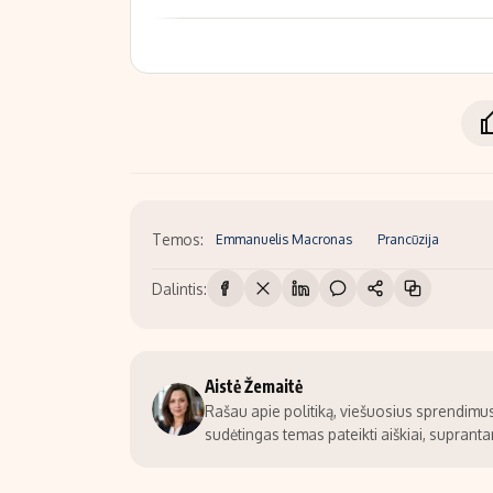
Temos:
Emmanuelis Macronas
Prancūzija
Dalintis:
Aistė Žemaitė
Rašau apie politiką, viešuosius sprendimus 
sudėtingas temas pateikti aiškiai, suprantam