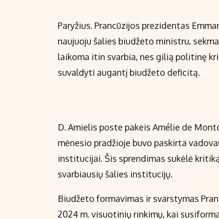
Paryžius. Prancūzijos prezidentas Emma
naujuoju šalies biudžeto ministru, sekma
laikoma itin svarbia, nes gilią politinę 
suvaldyti augantį biudžeto deficitą.
D. Amielis poste pakeis Amélie de Montc
mėnesio pradžioje buvo paskirta vadova
institucijai. Šis sprendimas sukėlė kritik
svarbiausių šalies institucijų.
Biudžeto formavimas ir svarstymas Pran
2024 m. visuotinių rinkimų, kai susifor