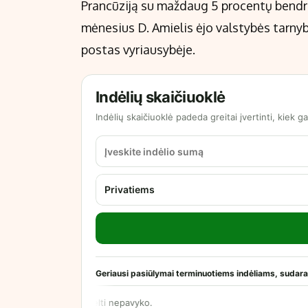
Prancūziją su maždaug 5 procentų bendro
mėnesius D. Amielis ėjo valstybės tarnyb
postas vyriausybėje.