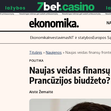
NA
Ekonomika
Investavimas
NT ir statybos
Europos S
Titulinis
»
Naujienos
»
Naujas veidas finansų fronte
Turinys
Skaitykite
POLITIKA
Naujas veidas finansų 
Naujienos
Finansai
Aplinka
Įmonės
Prancūzijos biudžeto?
Verslas
Žemės ūkis
Aistė Žemaitė
Energetika
Technologijos
Ekonomika
Laisvalaikis
Politika