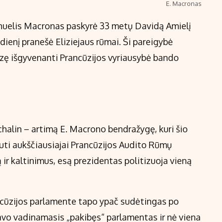
E. Macronas
nuelis Macronas paskyrė 33 metų Davidą Amielį
dienį pranešė Eliziejaus rūmai. Ši pareigybė
krizę išgyvenanti Prancūzijos vyriausybė bando
halin – artimą E. Macrono bendražygę, kuri šio
uti aukščiausiajai Prancūzijos Audito Rūmų
ą ir kaltinimus, esą prezidentas politizuoja vieną
cūzijos parlamente tapo ypač sudėtingas po
mavo vadinamasis „pakibęs“ parlamentas ir nė viena