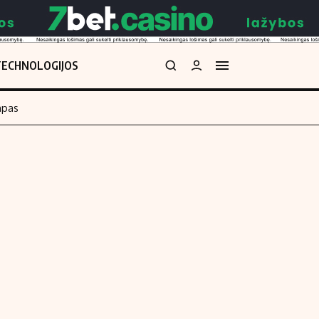
TECHNOLOGIJOS
mpas
Redakcija
kos skaičiuoklė
Apie mus
Redakcijos politika
uoklė
Privatumo politika
i
Turinio žymėjimo taisyklės
enos
Kontaktai
Regionų naujienos