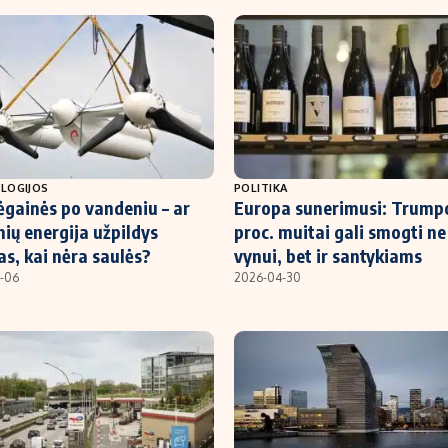
LOGIJOS
POLITIKA
ėgainės po vandeniu – ar
Europa sunerimusi: Trump
ių energija užpildys
proc. muitai gali smogti ne
s, kai nėra saulės?
vynui, bet ir santykiams
-06
2026-04-30