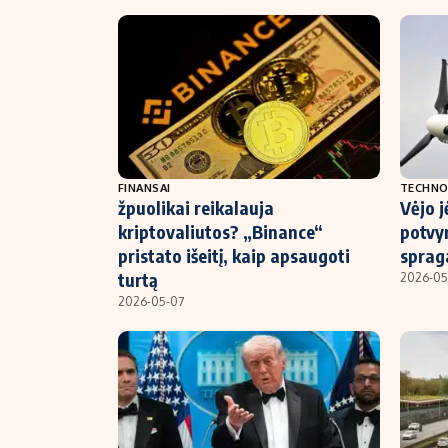
FINANSAI
TECHNO
žpuolikai reikalauja
Vėjo j
kriptovaliutos? „Binance“
potvyn
pristato išeitį, kaip apsaugoti
spraga
turtą
2026-05
2026-05-07