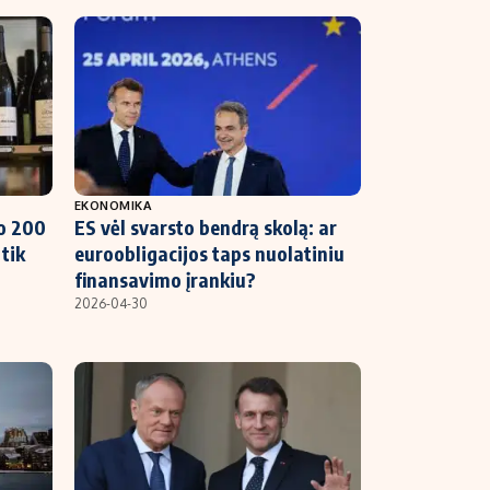
EKONOMIKA
o 200
ES vėl svarsto bendrą skolą: ar
 tik
euroobligacijos taps nuolatiniu
finansavimo įrankiu?
2026-04-30