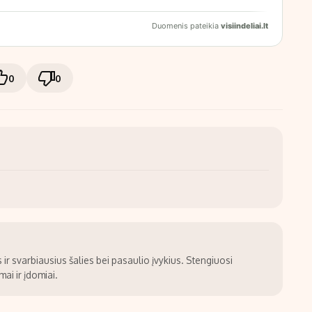
0
0
ir svarbiausius šalies bei pasaulio įvykius. Stengiuosi
ai ir įdomiai.