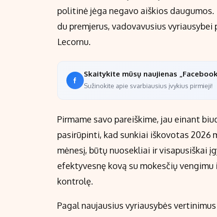
politinė jėga negavo aiškios daugumos. 
du premjerus, vadovavusius vyriausybei p
Lecornu.
Skaitykite mūsų naujienas „Faceboo
Sužinokite apie svarbiausius įvykius pirmieji!
Pirmame savo pareiškime, jau einant biu
pasirūpinti, kad sunkiai iškovotas 2026 m
mėnesį, būtų nuosekliai ir visapusiškai įg
efektyvesnę kovą su mokesčių vengimu i
kontrolę.
Pagal naujausius vyriausybės vertinimus