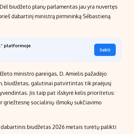
Dėl biudžeto planų parlamentas jau yra nuvertęs
rieš dabartinį ministrą pirmininką Sébastieną
k“ platformoje
Sekti
džeto ministro pareigas, D. Amielis pažadėjo
. biudžetas, galutinai patvirtintas tik praėjusį
yvendintas. Jis taip pat išskyrė kelis prioritetus:
r griežtesnę socialinių išmokų sukčiavimo
 dabartinis biudžetas 2026 metais turėtų palikti