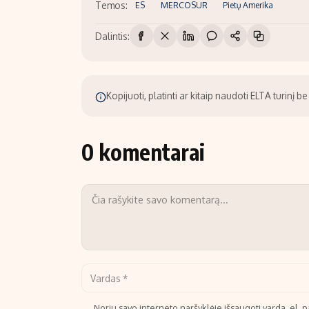
Temos:
ES
MERCOSUR
Pietų Amerika
Dalintis:
Kopijuoti, platinti ar kitaip naudoti ELTA turinį 
0 komentarai
Noriu savo interneto naršyklėje išsaugoti vardą, el. pa