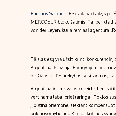
Europos Sąjunga
(ES) laikinai taikys pr
MERCOSUR bloko šalimis. Tai penktadien
von der Leyen, kuria remiasi agentūra „R
Tikslas esą yra užsitikrinti konkurencin
Argentina, Brazilija, Paragvajumi ir Uru
didžiausias ES prekybos susitarimas, ka
Argentina ir Urugvajus ketvirtadienį rat
vertinama labai prieštaringai. Tokios susi
jį būtina priemone, siekiant kompensuot
priklausomybę nuo Kinijos kritinės svarbo