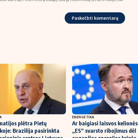
A
ENERGETIKA
atijos plėtra Pietų
Ar baigiasi laisvos kelionė
oje: Brazilija pasirinkta
„ES“ svarsto ribojimus dėl
egioninis centras Lietuvos
augančios energijos krizės