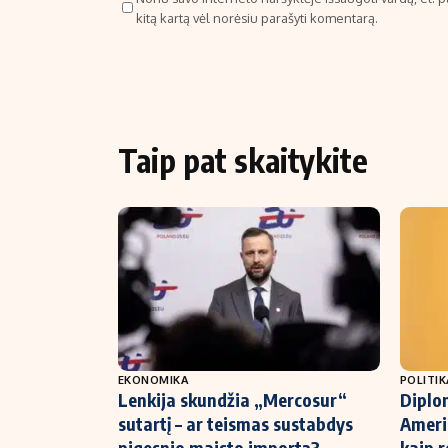
kitą kartą vėl norėsiu parašyti komentarą.
Taip pat skaitykite
EKONOMIKA
POLITIK
Lenkija skundžia „Mercosur“
Diplom
sutartį – ar teismas sustabdys
Amerik
pigesnio maisto importą?
kaip r