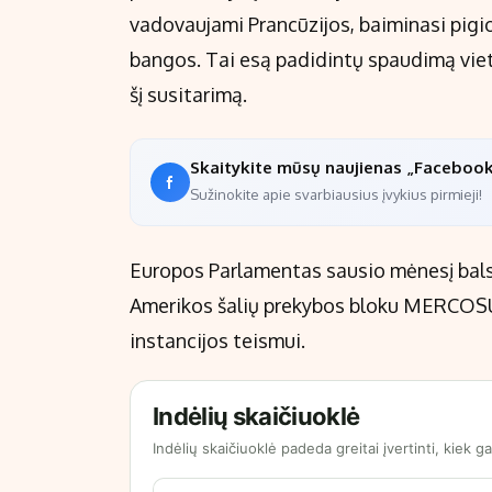
vadovaujami Prancūzijos, baiminasi pigio
bangos. Tai esą padidintų spaudimą viet
šį susitarimą.
Skaitykite mūsų naujienas „Faceboo
Sužinokite apie svarbiausius įvykius pirmieji!
Europos Parlamentas sausio mėnesį balsa
Amerikos šalių prekybos bloku MERCOSUR
instancijos teismui.