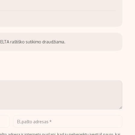
be ELTA raštiško sutikimo draudžiama.
što adresą ir interneto puslapį, kad jų nebereiktų įvesti iš naujo, kai