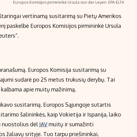
Europos Komisijos pirmininkė Ursula von der Leyen. EPA-ELTA
ieštaringai vertinamą susitarimą su Pietų Amerikos
į paskelbė Europos Komisijos pirmininkė Ursula
euters“.
į pranašumą. Europos Komisija susitarimą su
gvajumi sudarė po 25 metus trukusių derybų. Tai
i kalbama apie muitų mažinimą.
ifikavo susitarimą. Europos Sąjungoje sutartis
tarimo šalininkės, kaip Vokietija ir Ispanija, laiko
i nuostolius dėl
JAV
muitų ir sumažinti
s žaliavų srityje. Tuo tarpu priešininkai,