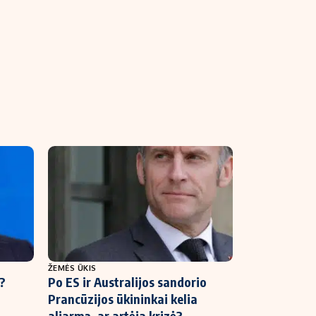
ŽEMĖS ŪKIS
s?
Po ES ir Australijos sandorio
Prancūzijos ūkininkai kelia
aliarmą, ar artėja krizė?