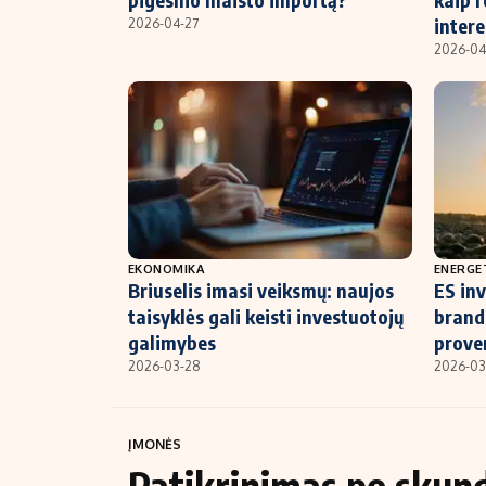
inter
2026-04-27
2026-04
EKONOMIKA
ENERGE
Briuselis imasi veiksmų: naujos
ES inv
taisyklės gali keisti investuotojų
brandu
galimybes
prover
2026-03-28
2026-03
ĮMONĖS
Patikrinimas po skun