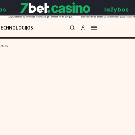
TECHNOLOGIJOS
mpas
Redakcija
kos skaičiuoklė
Apie mus
Redakcijos politika
uoklė
Privatumo politika
i
Turinio žymėjimo taisyklės
enos
Kontaktai
Regionų naujienos