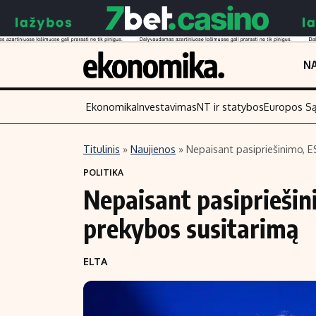
NA
Ekonomika
Investavimas
NT ir statybos
Europos S
Titulinis
»
Naujienos
»
Nepaisant pasipriešinimo, E
Turinys
Skaitykite
POLITIKA
Nepaisant pasipriešin
Naujienos
Finansai
Aplinka
Įmonės
prekybos susitarimą
Verslas
Žemės ūkis
ELTA
Energetika
Technologijos
Ekonomika
Laisvalaikis
Politika