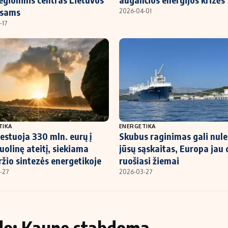
esams
2026-04-01
-17
TIKA
ENERGETIKA
estuoja 330 mln. eurų į
Skubus raginimas gali nul
olinę ateitį, siekiama
jūsų sąskaitas, Europa jau
žio sintezės energetikoje
ruošiasi žiemai
-27
2026-03-27
do: Kaune stabdoma