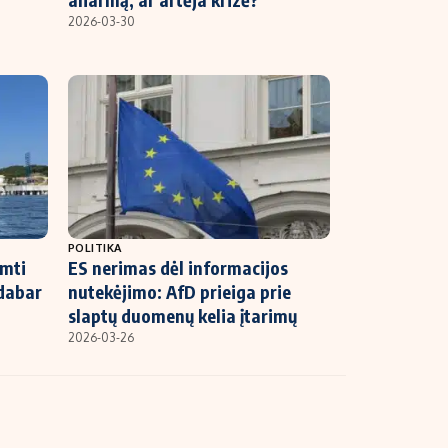
2026-03-30
POLITIKA
emti
ES nerimas dėl informacijos
 dabar
nutekėjimo: AfD prieiga prie
slaptų duomenų kelia įtarimų
2026-03-26