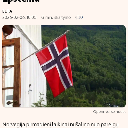
Populiarios temos
Titulinis
ELTA
2026-02-06, 10:05
3 min. skaitymo
0
Investavimas
Nedarbo išmokos skaičiuoklė
Akcijų rinka
Indėliai
Saulės elektrinės
Indėlių skaičiuoklė
Kriptovaliutos
Būsto finansai
Infliacija
Įdomios naujienos
Migracija
Redakcija
Apie mus
Redakcijos politika
Opennverse nuotr.
Privatumo politika
Turinio žymėjimo taisyklės
Norvegija pirmadienį laikinai nušalino nuo pareigų