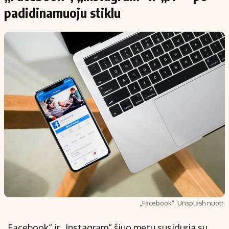
padidinamuoju stiklu
„Facebook“. Unsplash nuotr.
„Facebook“ ir „Instagram“ šiuo metu susiduria su