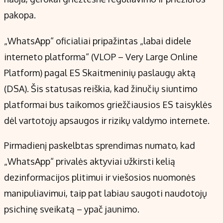
pakopa.
„WhatsApp“ oficialiai pripažintas „labai didele
interneto platforma“ (VLOP – Very Large Online
Platform) pagal ES Skaitmeninių paslaugų aktą
(DSA). Šis statusas reiškia, kad žinučių siuntimo
platformai bus taikomos griežčiausios ES taisyklės
dėl vartotojų apsaugos ir rizikų valdymo internete.
Pirmadienį paskelbtas sprendimas numato, kad
„WhatsApp“ privalės aktyviai užkirsti kelią
dezinformacijos plitimui ir viešosios nuomonės
manipuliavimui, taip pat labiau saugoti naudotojų
psichinę sveikatą – ypač jaunimo.