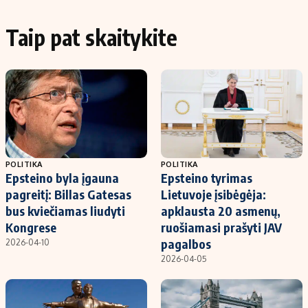
Taip pat skaitykite
POLITIKA
POLITIKA
Epsteino byla įgauna
Epsteino tyrimas
pagreitį: Billas Gatesas
Lietuvoje įsibėgėja:
bus kviečiamas liudyti
apklausta 20 asmenų,
Kongrese
ruošiamasi prašyti JAV
pagalbos
2026-04-10
2026-04-05