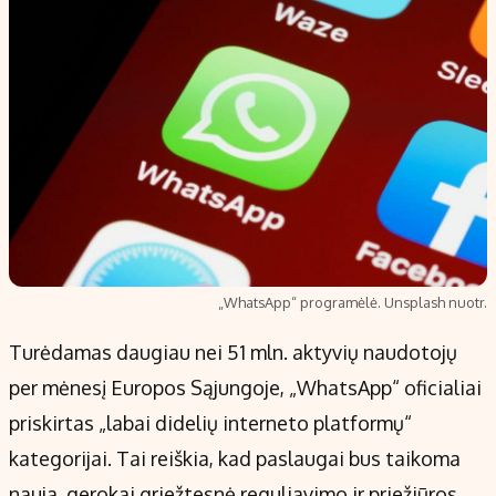
„WhatsApp“ programėlė. Unsplash nuotr.
Turėdamas daugiau nei 51 mln. aktyvių naudotojų
per mėnesį Europos Sąjungoje, „WhatsApp“ oficialiai
priskirtas „labai didelių interneto platformų“
kategorijai. Tai reiškia, kad paslaugai bus taikoma
nauja, gerokai griežtesnė reguliavimo ir priežiūros