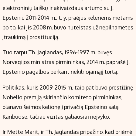
elektroninių laiškų ir akivaizdaus artumo su J.
Epsteinu 2011-2014 m., t. y. praėjus keleriems metams
po to, kai jis 2008 m. buvo nuteistas už nepilnametės
įtraukimą į prostituciją.
Tuo tarpu Th. Jaglandas, 1996-1997 m. buvęs
Norvegijos ministras pirmininkas, 2014 m. paprašė J.
Epsteino pagalbos perkant nekilnojamąjį turtą.
Politikas, kuris 2009-2015 m. taip pat buvo prestižinę
Nobelio premiją skiriančio komiteto pirmininkas,
planavo šeimos kelionę į privačią Epsteino salą
Karibuose, tačiau vizitas galiausiai neįvyko.
Ir Mette Marit, ir Th. Jaglandas pripažino, kad priėmė