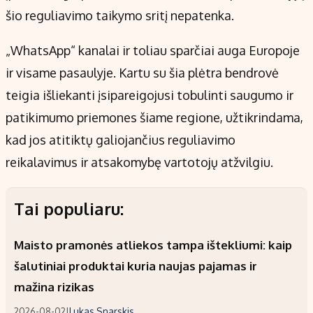
šio reguliavimo taikymo sritį nepatenka.
„WhatsApp“ kanalai ir toliau sparčiai auga Europoje
ir visame pasaulyje. Kartu su šia plėtra bendrovė
teigia išliekanti įsipareigojusi tobulinti saugumo ir
patikimumo priemones šiame regione, užtikrindama,
kad jos atitiktų galiojančius reguliavimo
reikalavimus ir atsakomybę vartotojų atžvilgiu.
Tai populiaru:
Maisto pramonės atliekos tampa ištekliumi: kaip
šalutiniai produktai kuria naujas pajamas ir
mažina rizikas
2026-08-02
|
Lukas Snarskis