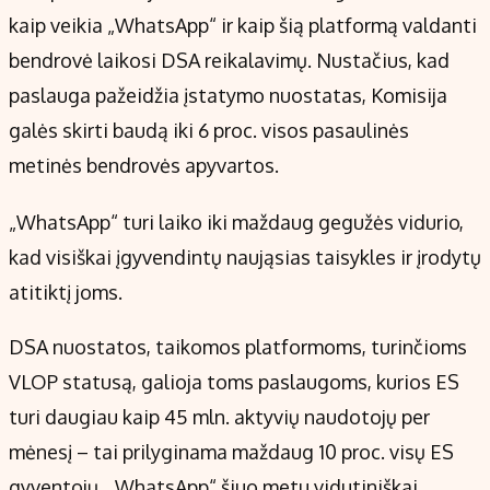
kaip veikia „WhatsApp“ ir kaip šią platformą valdanti
bendrovė laikosi DSA reikalavimų. Nustačius, kad
paslauga pažeidžia įstatymo nuostatas, Komisija
galės skirti baudą iki 6 proc. visos pasaulinės
metinės bendrovės apyvartos.
„WhatsApp“ turi laiko iki maždaug gegužės vidurio,
kad visiškai įgyvendintų naująsias taisykles ir įrodytų
atitiktį joms.
DSA nuostatos, taikomos platformoms, turinčioms
VLOP statusą, galioja toms paslaugoms, kurios ES
turi daugiau kaip 45 mln. aktyvių naudotojų per
mėnesį – tai prilyginama maždaug 10 proc. visų ES
gyventojų. „WhatsApp“ šiuo metu vidutiniškai