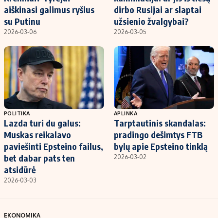
aiškinasi galimus ryšius
dirbo Rusijai ar slaptai
su Putinu
užsienio žvalgybai?
2026-03-06
2026-03-05
POLITIKA
APLINKA
Lazda turi du galus:
Tarptautinis skandalas:
Muskas reikalavo
pradingo dešimtys FTB
paviešinti Epsteino failus,
bylų apie Epsteino tinklą
bet dabar pats ten
2026-03-02
atsidūrė
2026-03-03
EKONOMIKA