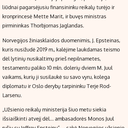
liūdnai pagarsėjusiu finansininku reikalų turėjo ir
kronprincesė Mette Marit, ir buvęs ministras
pirmininkas Thorbjornas Jaglandas.
Norvegijos žiniasklaidos duomenimis, J. Epsteinas,
kuris nusižudė 2019 m., kalėjime laukdamas teismo
dėl lytinių nusikaltimų prieš nepilnametes,
testamentu paliko 10 mln. dolerių dviem M. Juul
vaikams, kurių ji susilaukė su savo vyru, kolega
diplomatu ir Oslo derybų tarpininku Terje Rod-
Larsenu.
„Užsienio reikalų ministerija šiuo metu siekia
išsiaiškinti atvejį dėl… ambasadorės Monos Juul
ryšių su Jeffrey Epsteinu“, – sakė Norvegijos užsienio