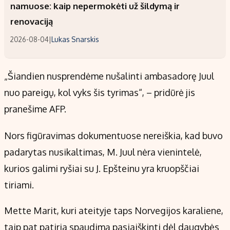
namuose: kaip nepermokėti už šildymą ir
renovaciją
2026-08-04
|
Lukas Snarskis
„Šiandien nusprendėme nušalinti ambasadorę Juul
nuo pareigų, kol vyks šis tyrimas“, – pridūrė jis
pranešime AFP.
Nors figūravimas dokumentuose nereiškia, kad buvo
padarytas nusikaltimas, M. Juul nėra vienintelė,
kurios galimi ryšiai su J. Epšteinu yra kruopščiai
tiriami.
Mette Marit, kuri ateityje taps Norvegijos karaliene,
taip pat patiria spaudimą pasiaiškinti dėl daugybės