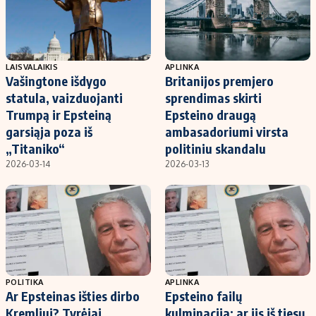
LAISVALAIKIS
APLINKA
Vašingtone išdygo
Britanijos premjero
statula, vaizduojanti
sprendimas skirti
Trumpą ir Epsteiną
Epsteino draugą
garsiąja poza iš
ambasadoriumi virsta
„Titaniko“
politiniu skandalu
2026-03-14
2026-03-13
POLITIKA
APLINKA
Ar Epsteinas išties dirbo
Epsteino failų
Kremliui? Tyrėjai
kulminacija: ar jis iš tiesų