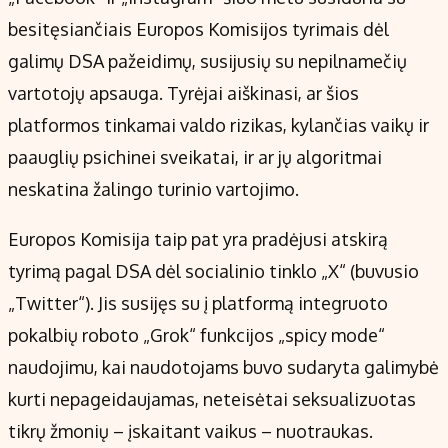
besitęsiančiais Europos Komisijos tyrimais dėl
galimų DSA pažeidimų, susijusių su nepilnamečių
vartotojų apsauga. Tyrėjai aiškinasi, ar šios
platformos tinkamai valdo rizikas, kylančias vaikų ir
paauglių psichinei sveikatai, ir ar jų algoritmai
neskatina žalingo turinio vartojimo.
Europos Komisija taip pat yra pradėjusi atskirą
tyrimą pagal DSA dėl socialinio tinklo „X“ (buvusio
„Twitter“). Jis susijęs su į platformą integruoto
pokalbių roboto „Grok“ funkcijos „spicy mode“
naudojimu, kai naudotojams buvo sudaryta galimybė
kurti nepageidaujamas, neteisėtai seksualizuotas
tikrų žmonių – įskaitant vaikus – nuotraukas.