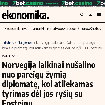
Ekonomika
Investavimas
NT ir statybos
Europos Sąjunga
Kriptoval
Titulinis
»
Naujienos
»
Norvegija laikinai nušalino nuo pareigų
Turinys
Skaitykite
žymią diplomatę, kol atliekamas tyrimas dėl jos ryšių su Epsteinu
Naujienos
Finansai
POLITIKA
Norvegija laikinai nušalino
Aplinka
Įmonės
Verslas
Žemės ūkis
nuo pareigų žymią
Energetika
Technologijos
diplomatę, kol atliekamas
Ekonomika
Laisvalaikis
tyrimas dėl jos ryšių su
Politika
NT ir statybos
Epsteinu