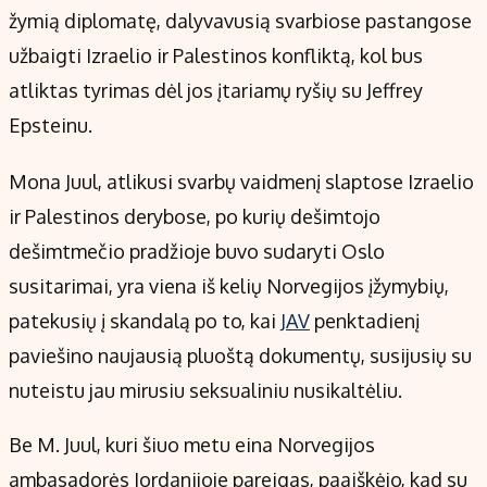
Kontaktai
žymią diplomatę, dalyvavusią svarbiose pastangose
Regionų naujienos
užbaigti Izraelio ir Palestinos konfliktą, kol bus
Indėlių palūkanos
atliktas tyrimas dėl jos įtariamų ryšių su Jeffrey
Epsteinu.
Mona Juul, atlikusi svarbų vaidmenį slaptose Izraelio
ir Palestinos derybose, po kurių dešimtojo
dešimtmečio pradžioje buvo sudaryti Oslo
susitarimai, yra viena iš kelių Norvegijos įžymybių,
patekusių į skandalą po to, kai
JAV
penktadienį
paviešino naujausią pluoštą dokumentų, susijusių su
nuteistu jau mirusiu seksualiniu nusikaltėliu.
Be M. Juul, kuri šiuo metu eina Norvegijos
ambasadorės Jordanijoje pareigas, paaiškėjo, kad su