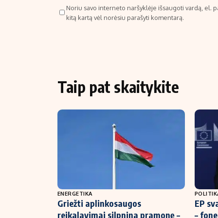
Noriu savo interneto naršyklėje išsaugoti vardą, el. pa
kitą kartą vėl norėsiu parašyti komentarą.
Taip pat skaitykite
ENERGETIKA
POLITIK
Griežti aplinkosaugos
EP sv
reikalavimai silpnina pramonę –
– fone