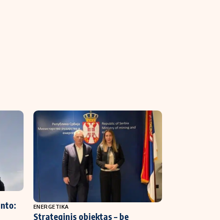
into:
ENERGETIKA
Strateginis objektas – be