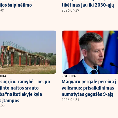
ijos šnipinėjimo
tikėtinas jau iki 2030-ųjų
-01
2026-04-29
TIKA
POLITIKA
sugrįžo, ramybė – ne: po
Magyaro pergalė pereina į
jinto naftos srauto
veiksmus: prisaikdinimas
ba“naftotiekyje kyla
numatytas gegužės 9-ąją
s įtampos
2026-04-24
-27