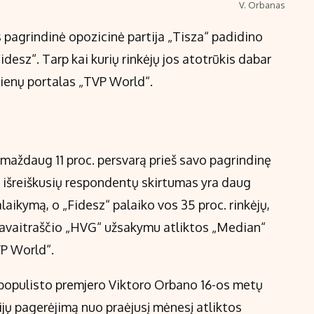
V. Orbanas
pagrindinė opozicinė partija „Tisza“ padidino
idesz“. Tarp kai kurių rinkėjų jos atotrūkis dabar
ujienų portalas „TVP World“.
 maždaug 11 proc. persvarą prieš savo pagrindinę
i išreiškusių respondentų skirtumas yra daug
alaikymą, o „Fidesz“ palaiko vos 35 proc. rinkėjų,
savaitraščio „HVG“ užsakymu atliktos „Median“
VP World“.
ų populisto premjero Viktoro Orbano 16-os metų
ijų pagerėjimą nuo praėjusį mėnesį atliktos