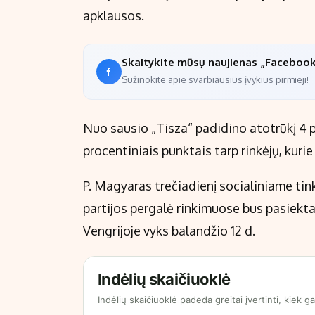
apklausos.
Skaitykite mūsų naujienas „Faceboo
Sužinokite apie svarbiausius įvykius pirmieji!
Nuo sausio „Tisza“ padidino atotrūkį 4 pr
procentiniais punktais tarp rinkėjų, kuri
P. Magyaras trečiadienį socialiniame tink
partijos pergalė rinkimuose bus pasiekta
Vengrijoje vyks balandžio 12 d.