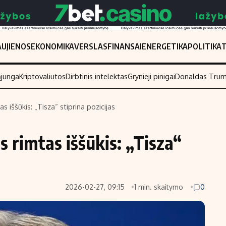
UJIENOS
EKONOMIKA
VERSLAS
FINANSAI
ENERGETIKA
POLITIKA
ąjunga
Kriptovaliutos
Dirbtinis intelektas
Grynieji pinigai
Donaldas Tru
 iššūkis: „Tisza“ stiprina pozicijas
Populiarios temos
Titulinis
 rimtas iššūkis: „Tisza“
Investavimas
Nedarbo išmo
Akcijų rinka
Indėliai
Saulės elektrinės
Indėlių skaiči
2026-02-27, 09:15
1 min. skaitymo
0
Kriptovaliutos
Būsto finansa
Infliacija
Įdomios nauji
Migracija