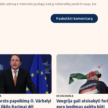
što adresą ir interneto puslapį, kad jų nebereiktų įvesti iš naujo, kai
A
EKONOMIKA
arsto papeikimą O. Várhelyi
Vengrija gali atsisakyti for
 iškilo įtarimai dėl
euro įvedimas galėtų būti