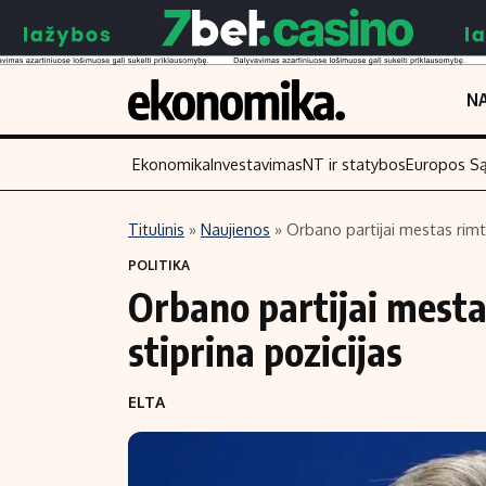
NA
Ekonomika
Investavimas
NT ir statybos
Europos S
Titulinis
»
Naujienos
»
Orbano partijai mestas rimtas
Turinys
Skaitykite
POLITIKA
Orbano partijai mestas
Naujienos
Finansai
Aplinka
Įmonės
stiprina pozicijas
Verslas
Žemės ūkis
ELTA
Energetika
Technologijos
Ekonomika
Laisvalaikis
Politika