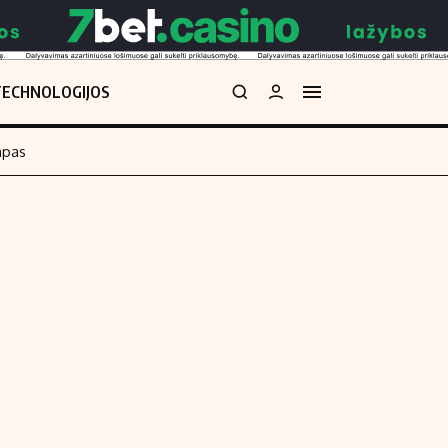
TECHNOLOGIJOS
mpas
Redakcija
kos skaičiuoklė
Apie mus
Redakcijos politika
uoklė
Privatumo politika
i
Turinio žymėjimo taisyklės
enos
Kontaktai
Regionų naujienos