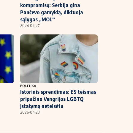
kompromisų: Serbija gina
Pančevo gamyklą, diktuoja
sąlygas „MOL“
2026-04-27
POLITIKA
Istorinis sprendimas: ES teismas
pripažino Vengrijos LGBTQ
įstatymą neteisėtu
2026-04-23