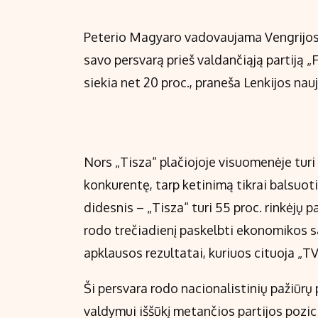
Peterio Magyaro vadovaujama Vengrijos 
savo persvarą prieš valdančiąją partiją „F
siekia net 20 proc., praneša Lenkijos na
Nors „Tisza“ plačiojoje visuomenėje turi
konkurentę, tarp ketinimą tikrai balsuot
didesnis – „Tisza“ turi 55 proc. rinkėjų p
rodo trečiadienį paskelbti ekonomikos 
apklausos rezultatai, kuriuos cituoja „T
Ši persvara rodo nacionalistinių pažiūr
valdymui iššūkį metančios partijos pozic