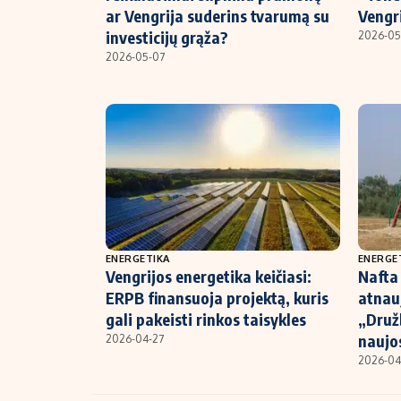
ar Vengrija suderins tvarumą su
Vengr
investicijų grąža?
2026-05
2026-05-07
ENERGETIKA
ENERGE
Vengrijos energetika keičiasi:
Nafta 
ERPB finansuoja projektą, kuris
atnau
gali pakeisti rinkos taisykles
„Druž
naujo
2026-04-27
2026-04