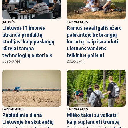
ĮMONĖS
LAISVALAIKIS
Lietuvos IT įmonės
Ramus savaitgalis ežero
atranda produktų
pakrantėje be brangių
studijas: kaip paslaugų
kurortų: kaip išnaudoti
kūrėjai tampa
Lietuvos vandens
technologijų autoriais
telkinius poilsiui
2026-07-14
2026-07-14
LAISVALAIKIS
LAISVALAIKIS
Paplūdimio diena
Miško takai su vaikais:
Lietuvoje be skubančių
kaip suplanuoti trumpą