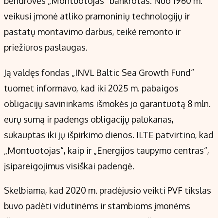
bendrovės „Montuotojas“ bankrotas. Nuo 1960 m.
veikusi įmonė atliko pramoninių technologijų ir
pastatų montavimo darbus, teikė remonto ir
priežiūros paslaugas.
Ją valdęs fondas „INVL Baltic Sea Growth Fund“
tuomet informavo, kad iki 2025 m. pabaigos
obligacijų savininkams išmokės jo garantuotą 8 mln.
eurų sumą ir padengs obligacijų palūkanas,
sukauptas iki jų išpirkimo dienos. ILTE patvirtino, kad
„Montuotojas“, kaip ir „Energijos taupymo centras“,
įsipareigojimus visiškai padengė.
Skelbiama, kad 2020 m. pradėjusio veikti PVF tikslas
buvo padėti vidutinėms ir stambioms įmonėms