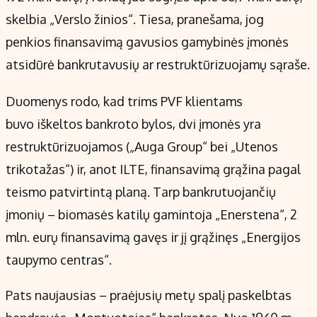
Kontaktai
skelbia „Verslo žinios“. Tiesa, pranešama, jog
Regionų naujienos
penkios finansavimą gavusios gamybinės įmonės
Indėlių palūkanos
atsidūrė bankrutavusių ar restruktūrizuojamų sąraše.
Duomenys rodo, kad trims PVF klientams
buvo iškeltos bankroto bylos, dvi įmonės yra
restruktūrizuojamos („Auga Group“ bei „Utenos
trikotažas“) ir, anot ILTE, finansavimą grąžina pagal
teismo patvirtintą planą. Tarp bankrutuojančių
įmonių – biomasės katilų gamintoja „Enerstena“, 2
mln. eurų finansavimą gavęs ir jį grąžinęs „Energijos
taupymo centras“.
Pats naujausias – praėjusių metų spalį paskelbtas