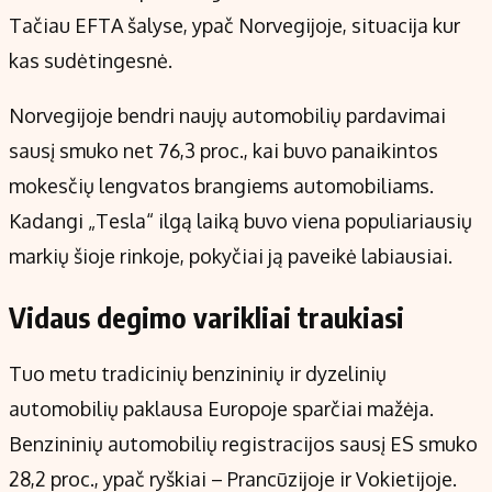
Tačiau EFTA šalyse, ypač Norvegijoje, situacija kur
kas sudėtingesnė.
Norvegijoje bendri naujų automobilių pardavimai
sausį smuko net 76,3 proc., kai buvo panaikintos
mokesčių lengvatos brangiems automobiliams.
Kadangi „Tesla“ ilgą laiką buvo viena populiariausių
markių šioje rinkoje, pokyčiai ją paveikė labiausiai.
Vidaus degimo varikliai traukiasi
Tuo metu tradicinių benzininių ir dyzelinių
automobilių paklausa Europoje sparčiai mažėja.
Benzininių automobilių registracijos sausį ES smuko
28,2 proc., ypač ryškiai – Prancūzijoje ir Vokietijoje.