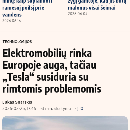
minų: kaip suplanuoti
žygį gamtoje, kad jis būtų
ramesnį poilsį prie
malonus visai šeimai
vandens
2026-06-04
2026-06-16
TECHNOLOGIJOS
Elektromobilių rinka
Europoje auga, tačiau
„Tesla“ susiduria su
rimtomis problemomis
Lukas Snarskis
2026-02-25, 17:45
3 min. skaitymo
0