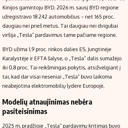
Kinijos gamintoju BYD. 2026 m. sausį BYD regione
užregistravo 18 242 automobilius – net 165 proc.
daugiau nei prieš metus. Tai daugiau nei dvigubai
viršija „Tesla“ pardavimus tame pačiame regione.
BYD užima 1,9 proc. rinkos dalies ES, Jungtinėje
Karalystėje ir EFTA šalyse, o „Tesla“ dalis sumažėjo
iki 0,8 proc. Tai reikšmingas pokytis, atsižvelgiant į
tai, kad dar visai neseniai „Tesla“ buvo laikoma
neabejotina elektromobilių lydere Europoje.
Modelių atnaujinimas nebėra
pasiteisinimas
2025 m. pradžioje „Tesla“ pardavimų kritimas buvo