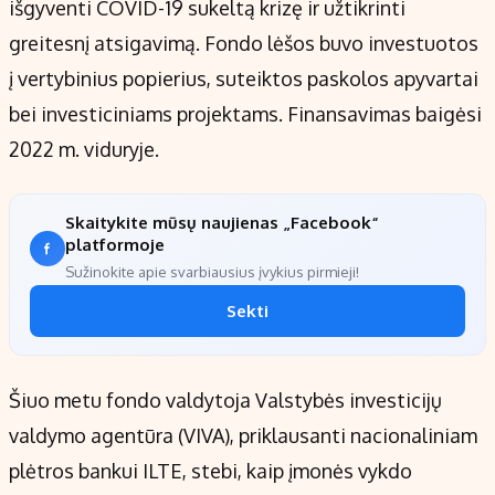
išgyventi COVID-19 sukeltą krizę ir užtikrinti
greitesnį atsigavimą. Fondo lėšos buvo investuotos
į vertybinius popierius, suteiktos paskolos apyvartai
bei investiciniams projektams. Finansavimas baigėsi
2022 m. viduryje.
Skaitykite mūsų naujienas „Facebook“
platformoje
Sužinokite apie svarbiausius įvykius pirmieji!
Sekti
Šiuo metu fondo valdytoja Valstybės investicijų
valdymo agentūra (VIVA), priklausanti nacionaliniam
plėtros bankui ILTE, stebi, kaip įmonės vykdo