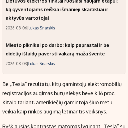
Lietuvos elektros tinklai ruošiasi naujam etapui:
ką gyventojams reiškia išmanieji skaitikliai ir
aktyvūs vartotojai
2026-08-06
|
Lukas Snarskis
Miesto piknikai po darbo: kaip paprastai ir be
didelių išlaidų paversti vakarą maža švente
2026-08-03
|
Lukas Snarskis
Be „Tesla“ rezultatų, kitų gamintojų elektromobilių
registracijos augimas būtų siekęs beveik 16 proc.
Kitaip tariant, amerikiečių gamintoja šiuo metu
veikia kaip rinkos augimą lėtinantis veiksnys.
Ryškiausias kontrastas matomas lyginant „Tesla“ su