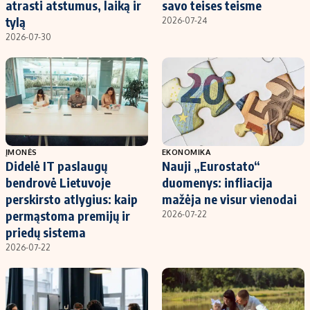
atrasti atstumus, laiką ir
savo teises teisme
tylą
2026-07-24
2026-07-30
ĮMONĖS
EKONOMIKA
Didelė IT paslaugų
Nauji „Eurostato“
bendrovė Lietuvoje
duomenys: infliacija
perskirsto atlygius: kaip
mažėja ne visur vienodai
permąstoma premijų ir
2026-07-22
priedų sistema
2026-07-22