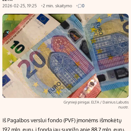
2026-02-25, 19:25
2 min. skaitymo
0
Populiarios temos
Titulinis
Investavimas
Nedarbo išmokos skaičiuoklė
Akcijų rinka
Indėliai
Saulės elektrinės
Indėlių skaičiuoklė
Kriptovaliutos
Būsto finansai
Infliacija
Įdomios naujienos
Migracija
Redakcija
Apie mus
Grynieji pinigai. ELTA / Dainius Labutis
Redakcijos politika
nuotr.
Privatumo politika
Iš Pagalbos verslui fondo (PVF) įmonėms išmokėtų
Turinio žymėjimo taisyklės
192 mln. eurų, į fondą jau sugrįžo apie 88,7 mln. eurų,