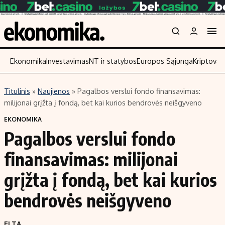
Ekonomika
Investavimas
NT ir statybos
Europos Sąjunga
Kriptoval
Titulinis
»
Naujienos
»
Pagalbos verslui fondo finansavimas:
Turinys
Skaitykite
milijonai grįžta į fondą, bet kai kurios bendrovės neišgyveno
Naujienos
Finansai
EKONOMIKA
Pagalbos verslui fondo
Aplinka
Įmonės
Verslas
Žemės ūkis
finansavimas: milijonai
Energetika
Technologijos
grįžta į fondą, bet kai kurios
Ekonomika
Laisvalaikis
bendrovės neišgyveno
Politika
NT ir statybos
ELTA