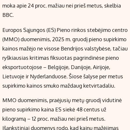
Kontaktai
moka apie 24 proc. mažiau nei prieš metus, skelbia
Regionų naujienos
BBC.
Indėlių palūkanos
Europos Sąjungos (ES) Pieno rinkos stebėjimo centro
(MMO) duomenimis, 2025 m. gruodį pieno supirkimo
kainos mažėjo ne visose Bendrijos valstybėse, tačiau
ryškiausias kritimas fiksuotas pagrindinėse pieno
eksportuotojose – Belgijoje, Danijoje, Airijoje,
Lietuvoje ir Nyderlanduose. Šiose šalyse per metus
supirkimo kainos smuko maždaug ketvirtadaliu.
MMO duomenimis, praėjusių metų gruodį vidutinė
pieno supirkimo kaina ES siekė 48 centus už
kilogramą – 12 proc. mažiau nei prieš metus.
Išankstiniai duomenys rodo, kad kainų mažėjimas