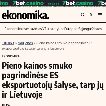
Ekonomika
Investavimas
NT ir statybos
Europos Sąjunga
Kriptoval
Titulinis
»
Naujienos
»
Pieno kainos smuko pagrindinėse ES
Turinys
Skaitykite
eksportuotojų šalyse, tarp jų ir Lietuvoje
Naujienos
Finansai
EKONOMIKA
Pieno kainos smuko
Aplinka
Įmonės
Verslas
Žemės ūkis
pagrindinėse ES
Energetika
Technologijos
eksportuotojų šalyse, tarp jų
Ekonomika
Laisvalaikis
ir Lietuvoje
Politika
NT ir statybos
ELTA