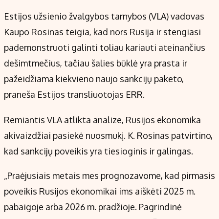
Estijos užsienio žvalgybos tarnybos (VLA) vadovas
Kaupo Rosinas teigia, kad nors Rusija ir stengiasi
pademonstruoti galinti toliau kariauti ateinančius
dešimtmečius, tačiau šalies būklė yra prasta ir
pažeidžiama kiekvieno naujo sankcijų paketo,
praneša Estijos transliuotojas ERR.
Remiantis VLA atlikta analize, Rusijos ekonomika
akivaizdžiai pasiekė nuosmukį. K. Rosinas patvirtino,
kad sankcijų poveikis yra tiesioginis ir galingas.
„Praėjusiais metais mes prognozavome, kad pirmasis
poveikis Rusijos ekonomikai ims aiškėti 2025 m.
pabaigoje arba 2026 m. pradžioje. Pagrindinė