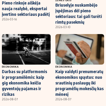
ŽEMĖS ŪKIS
Pieno rinkoje aiškėja
Briuselyje nuskambėjo
nauja realybė, ekspertai
įspėjimas dėl pieno
įvertino sektoriaus padėtį
sektoriaus: tai gali turėti
2026-03-16
rimtų pasekmių
2026-03-10
EKONOMIKA
EKONOMIKA
Darbas su platformomis
Kaip valdyti prenumeratų
ir programėlėmis: kaip
ekonomikos spąstus: nuo
gig ekonomika keičia
srautinių paslaugų iki
gyventojų pajamas ir
programėlių mokesčių kas
rizikas
mėnesį
2026-08-07
2026-08-07