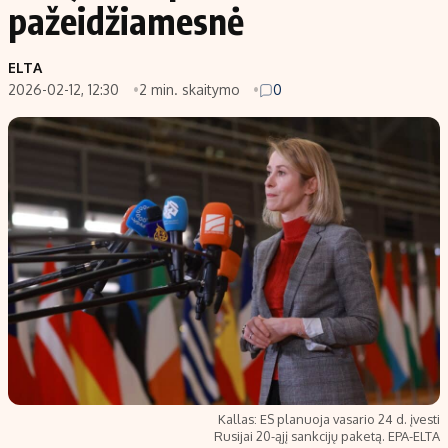
pažeidžiamesnė
ELTA
2026-02-12, 12:30
2 min. skaitymo
0
Kallas: ES planuoja vasario 24 d. įvesti
Rusijai 20-ąjį sankcijų paketą. EPA-ELTA