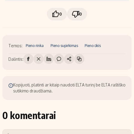
0
0
Temos:
Pieno rinka
Pieno supirkimas
Pieno ūkis
Dalintis:
Kopijuoti, platinti ar kitaip naudoti ELTA turinį be ELTA raštiško
sutikimo draudžiama.
0 komentarai