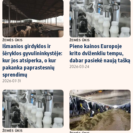
ŽEMĖS ŪKIS
ŽEMĖS ŪKIS
Išmanios girdyklos ir
Pieno kainos Europoje
šėryklos gyvulininkystėje:
krito dviženkliu tempu,
kur jos atsiperka, o kur
dabar pasiekė naują tašką
pakanka paprastesnių
2026-03-24
sprendimų
2026-07-31
ŽEMĖS ŪKIS