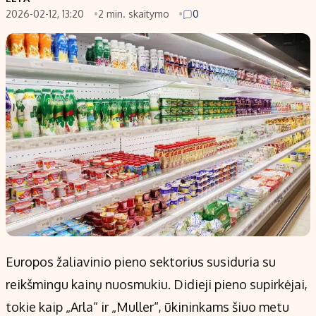
2026-02-12, 13:20
2 min. skaitymo
0
Populiarios temos
Titulinis
Investavimas
Nedarbo išmokos skaičiuoklė
Akcijų rinka
Indėliai
Saulės elektrinės
Indėlių skaičiuoklė
Kriptovaliutos
Būsto finansai
Infliacija
Įdomios naujienos
Migracija
Redakcija
Apie mus
Redakcijos politika
Europos žaliavinio pieno sektorius susiduria su
Privatumo politika
reikšmingu kainų nuosmukiu. Didieji pieno supirkėjai,
Turinio žymėjimo taisyklės
tokie kaip „Arla“ ir „Muller“, ūkininkams šiuo metu