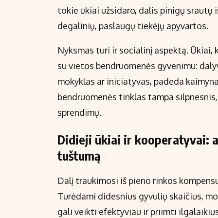
tokie ūkiai užsidaro, dalis pinigų srautų 
degalinių, paslaugų tiekėjų apyvartos.
Nyksmas turi ir socialinį aspektą. Ūkiai,
su vietos bendruomenės gyvenimu: dalyva
mokyklas ar iniciatyvas, padeda kaimynam
bendruomenės tinklas tampa silpnesnis, 
sprendimų.
Didieji ūkiai ir kooperatyvai: 
tuštumą
Dalį traukimosi iš pieno rinkos kompensu
Turėdami didesnius gyvulių skaičius, mod
gali veikti efektyviau ir priimti ilgalaik