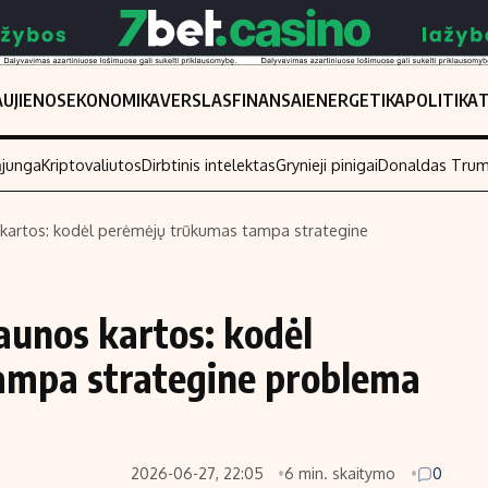
UJIENOS
EKONOMIKA
VERSLAS
FINANSAI
ENERGETIKA
POLITIKA
ąjunga
Kriptovaliutos
Dirbtinis intelektas
Grynieji pinigai
Donaldas Tru
s kartos: kodėl perėmėjų trūkumas tampa strategine
Populiarios temos
Titulinis
Investavimas
Nedarbo išmo
jaunos kartos: kodėl
Akcijų rinka
Indėliai
ampa strategine problema
Saulės elektrinės
Indėlių skaiči
Kriptovaliutos
Būsto finansa
Infliacija
Įdomios nauji
2026-06-27, 22:05
6 min. skaitymo
0
Migracija