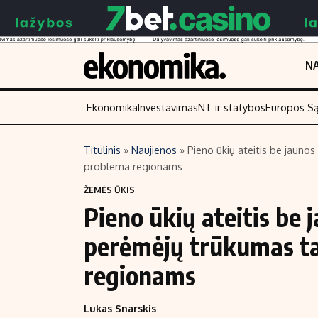
NA
Ekonomika
Investavimas
NT ir statybos
Europos S
Titulinis
»
Naujienos
»
Pieno ūkių ateitis be jauno
problema regionams
Turinys
Skaitykite
ŽEMĖS ŪKIS
Naujienos
Finansai
Pieno ūkių ateitis be 
Aplinka
Įmonės
perėmėjų trūkumas t
Verslas
Žemės ūkis
Energetika
Technologijos
regionams
Ekonomika
Laisvalaikis
Lukas Snarskis
Politika