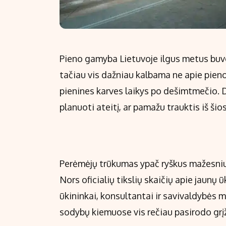
Pieno gamyba Lietuvoje ilgus metus buv
tačiau vis dažniau kalbama ne apie pieno 
pienines karves laikys po dešimtmečio. Da
planuoti ateitį, ar pamažu trauktis iš šios
Perėmėjų trūkumas ypač ryškus mažesniu
Nors oficialių tikslių skaičių apie jaunų 
ūkininkai, konsultantai ir savivaldybės 
sodybų kiemuose vis rečiau pasirodo grįž