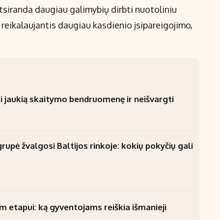
tsiranda daugiau galimybių dirbti nuotoliniu
 reikalaujantis daugiau kasdienio įsipareigojimo,
i jaukią skaitymo bendruomenę ir neišvargti
upė žvalgosi Baltijos rinkoje: kokių pokyčių gali
am etapui: ką gyventojams reiškia išmanieji