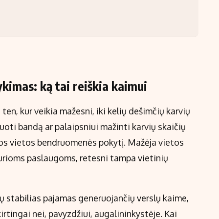
ykimas: ką tai reiškia kaimui
en, kur veikia mažesni, iki kelių dešimčių karvių
uoti bandą ar palaipsniui mažinti karvių skaičių
visos vietos bendruomenės pokytį. Mažėja vietos
kurioms paslaugoms, retesni tampa vietinių
ų stabilias pajamas generuojančių verslų kaime,
tingai nei, pavyzdžiui, augalininkystėje. Kai