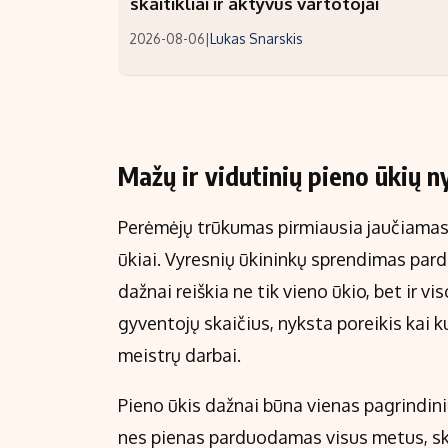
skaitikliai ir aktyvūs vartotojai
2026-08-06
|
Lukas Snarskis
Mažų ir vidutinių pieno ūkių n
Perėmėjų trūkumas pirmiausia jaučiamas t
ūkiai. Vyresnių ūkininkų sprendimas pard
dažnai reiškia ne tik vieno ūkio, bet ir 
gyventojų skaičius, nyksta poreikis kai 
meistrų darbai.
Pieno ūkis dažnai būna vienas pagrindini
nes pienas parduodamas visus metus, skir