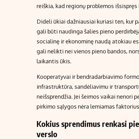
reiškia, kad regionų problemos išsispręs
Dideli ūkiai dažniausiai kuriasi ten, kur p
gali būti naudinga šalies pieno perdirb
socialinę ir ekonominę naudą atokiau e
gali nelikti nei vienos pieno bandos, no
laikantis ūkis.
Kooperatyvai ir bendradarbiavimo formo
infrastruktūra, sandėliavimu ir transpor
neišsprendžia. Jei šeimos vaikai nenori p
pirkimo sąlygos nėra lemiamas faktorius
Kokius sprendimus renkasi pie
verslo