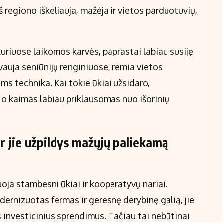
iš regiono iškeliauja, mažėja ir vietos parduotuvių,
 kuriuose laikomos karvės, paprastai labiau susiję
uja seniūnijų renginiuose, remia vietos
s technika. Kai tokie ūkiai užsidaro,
o kaimas labiau priklausomas nuo išorinių
ar jie užpildys mažųjų paliekamą
oja stambesni ūkiai ir kooperatyvų nariai.
ernizuotas fermas ir geresnę derybinę galią, jie
ius investicinius sprendimus. Tačiau tai nebūtinai