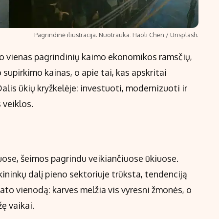
Pagrindinė iliustracija. Nuotrauka: Haoli Chen / Unsplash.
o vienas pagrindinių kaimo ekonomikos ramsčių,
supirkimo kainas, o apie tai, kas apskritai
lis ūkių kryžkelėje: investuoti, modernizuoti ir
 veiklos.
ose, šeimos pagrindu veikiančiuose ūkiuose.
ūkininkų dalį pieno sektoriuje trūksta, tendenciją
mato vienodą: karves melžia vis vyresni žmonės, o
ę vaikai.