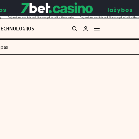
TECHNOLOGIJOS
mpas
Redakcija
kos skaičiuoklė
Apie mus
Redakcijos politika
uoklė
Privatumo politika
i
Turinio žymėjimo taisyklės
enos
Kontaktai
Regionų naujienos