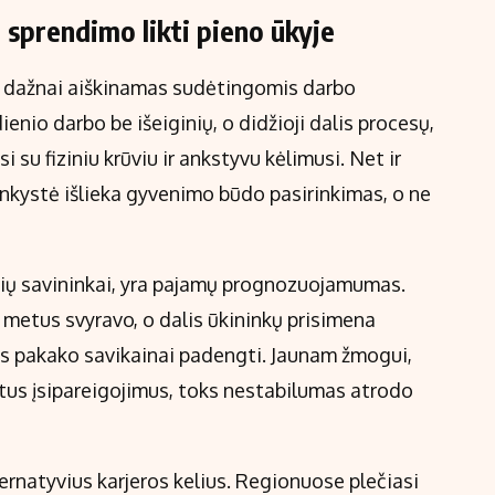
sprendimo likti pieno ūkyje
ų dažnai aiškinamas sudėtingomis darbo
nio darbo be išeiginių, o didžioji dalis procesų,
 su fiziniu krūviu ir ankstyvu kėlimusi. Net ir
inkystė išlieka gyvenimo būdo pasirinkimas, o ne
ūkių savininkai, yra pajamų prognozuojamumas.
 metus svyravo, o dalis ūkininkų prisimena
vos pakako savikainai padengti. Jaunam žmogui,
itus įsipareigojimus, toks nestabilumas atrodo
ternatyvius karjeros kelius. Regionuose plečiasi