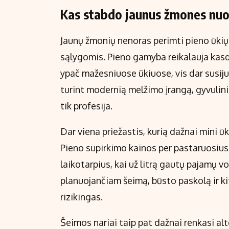
Kas stabdo jaunus žmones nuo 
Jaunų žmonių nenoras perimti pieno ūki
sąlygomis. Pieno gamyba reikalauja kasdie
ypač mažesniuose ūkiuose, vis dar susijusi
turint modernią melžimo įrangą, gyvulin
tik profesija.
Dar viena priežastis, kurią dažnai mini 
Pieno supirkimo kainos per pastaruosius
laikotarpius, kai už litrą gautų pajamų 
planuojančiam šeimą, būsto paskolą ir k
rizikingas.
Šeimos nariai taip pat dažnai renkasi al