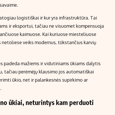
 savaime.
atogiau logistiškai ir kur yra infrastruktūra. Tai
ėjams ir eksportui, tačiau ne visuomet kompensuoja
sančiuose kaimuose. Kai kuriuose miesteliuose
rs netoliese veiks modernus, tūkstančius karvių
s padeda mažiems ir vidutiniams ūkiams dalytis
tu, tačiau perėmėjų klausimo jos automatiškai
erimti ūkio, net ir palankesnės supirkimo ar
.
no ūkiai, neturintys kam perduoti