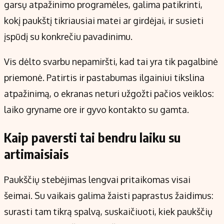
garsų atpažinimo programėles, galima patikrinti,
kokį paukštį tikriausiai matei ar girdėjai, ir susieti
įspūdį su konkrečiu pavadinimu.
Vis dėlto svarbu nepamiršti, kad tai yra tik pagalbinė
priemonė. Patirtis ir pastabumas ilgainiui tikslina
atpažinimą, o ekranas neturi užgožti pačios veiklos:
laiko gryname ore ir gyvo kontakto su gamta.
Kaip paversti tai bendru laiku su
artimaisiais
Paukščių stebėjimas lengvai pritaikomas visai
šeimai. Su vaikais galima žaisti paprastus žaidimus:
surasti tam tikrą spalvą, suskaičiuoti, kiek paukščių