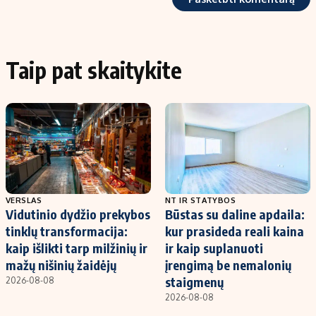
Taip pat skaitykite
VERSLAS
NT IR STATYBOS
Vidutinio dydžio prekybos
Būstas su daline apdaila:
tinklų transformacija:
kur prasideda reali kaina
kaip išlikti tarp milžinių ir
ir kaip suplanuoti
mažų nišinių žaidėjų
įrengimą be nemalonių
staigmenų
2026-08-08
2026-08-08