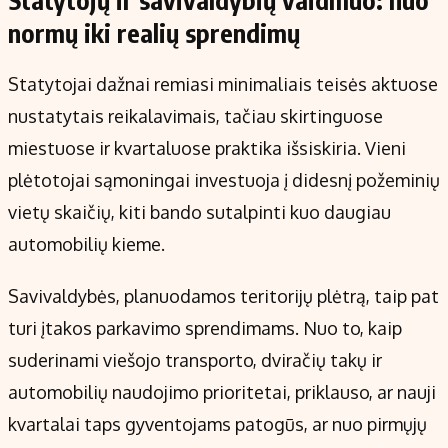
Statytojų ir savivaldybių vaidmuo: nuo
normų iki realių sprendimų
Statytojai dažnai remiasi minimaliais teisės aktuose
nustatytais reikalavimais, tačiau skirtinguose
miestuose ir kvartaluose praktika išsiskiria. Vieni
plėtotojai sąmoningai investuoja į didesnį požeminių
vietų skaičių, kiti bando sutalpinti kuo daugiau
automobilių kieme.
Savivaldybės, planuodamos teritorijų plėtrą, taip pat
turi įtakos parkavimo sprendimams. Nuo to, kaip
suderinami viešojo transporto, dviračių takų ir
automobilių naudojimo prioritetai, priklauso, ar nauji
kvartalai taps gyventojams patogūs, ar nuo pirmųjų