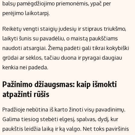
balsų pamėgdžiojimo priemonėmis, ypač per
perėjimo laikotarpį.
Reikėtų vengti staigių judesių ir stipraus triukšmo,
laikyti šunis su pavadėliu, o maistą paukščiams
naudoti atsargiai. Žiemą padėti gali tikrai kokybiški
grūdai ar sėklos, tačiau duona ir pyragai daugiau
kenkia nei padeda.
Pažinimo džiaugsmas: kaip išmokti
atpažinti rūšis
Pradžioje nebūtina iš karto žinoti visų pavadinimų.
Galima tiesiog stebėti elgesį, spalvas, dydį, kur
paukštis leidžia laiką ir ką valgo. Net toks paviršinis