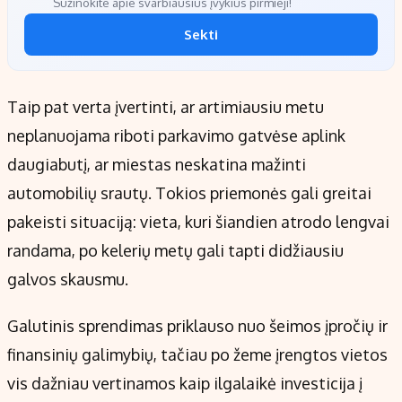
Sužinokite apie svarbiausius įvykius pirmieji!
Sekti
Taip pat verta įvertinti, ar artimiausiu metu
neplanuojama riboti parkavimo gatvėse aplink
daugiabutį, ar miestas neskatina mažinti
automobilių srautų. Tokios priemonės gali greitai
pakeisti situaciją: vieta, kuri šiandien atrodo lengvai
randama, po kelerių metų gali tapti didžiausiu
galvos skausmu.
Galutinis sprendimas priklauso nuo šeimos įpročių ir
finansinių galimybių, tačiau po žeme įrengtos vietos
vis dažniau vertinamos kaip ilgalaikė investicija į