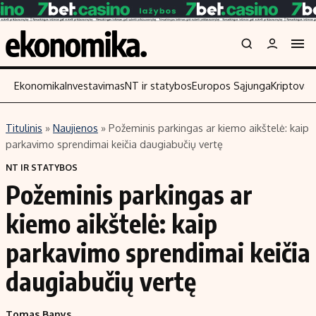
Ekonomika
Investavimas
NT ir statybos
Europos Sąjunga
Kriptoval
Titulinis
»
Naujienos
»
Požeminis parkingas ar kiemo aikštelė: kaip
Turinys
Skaitykite
parkavimo sprendimai keičia daugiabučių vertę
Naujienos
Finansai
NT IR STATYBOS
Požeminis parkingas ar
Aplinka
Įmonės
Verslas
Žemės ūkis
kiemo aikštelė: kaip
Energetika
Technologijos
parkavimo sprendimai keičia
Ekonomika
Laisvalaikis
daugiabučių vertę
Politika
NT ir statybos
Tomas Banys