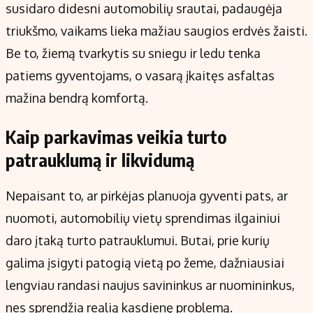
susidaro didesni automobilių srautai, padaugėja
triukšmo, vaikams lieka mažiau saugios erdvės žaisti.
Be to, žiemą tvarkytis su sniegu ir ledu tenka
patiems gyventojams, o vasarą įkaitęs asfaltas
mažina bendrą komfortą.
Kaip parkavimas veikia turto
patrauklumą ir likvidumą
Nepaisant to, ar pirkėjas planuoja gyventi pats, ar
nuomoti, automobilių vietų sprendimas ilgainiui
daro įtaką turto patrauklumui. Butai, prie kurių
galima įsigyti patogią vietą po žeme, dažniausiai
lengviau randasi naujus savininkus ar nuomininkus,
nes sprendžia realią kasdienę problemą.