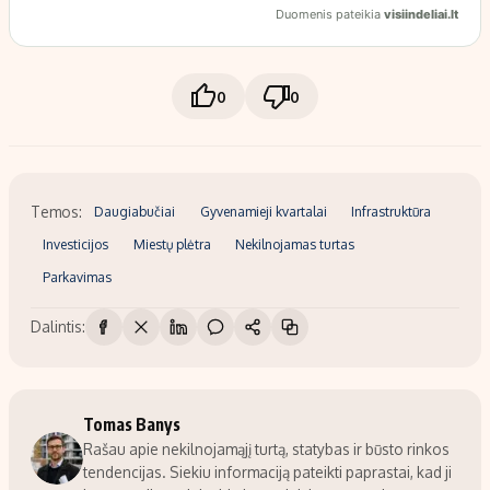
0
0
Temos:
Daugiabučiai
Gyvenamieji kvartalai
Infrastruktūra
Investicijos
Miestų plėtra
Nekilnojamas turtas
Parkavimas
Dalintis:
Tomas Banys
Rašau apie nekilnojamąjį turtą, statybas ir būsto rinkos
tendencijas. Siekiu informaciją pateikti paprastai, kad ji