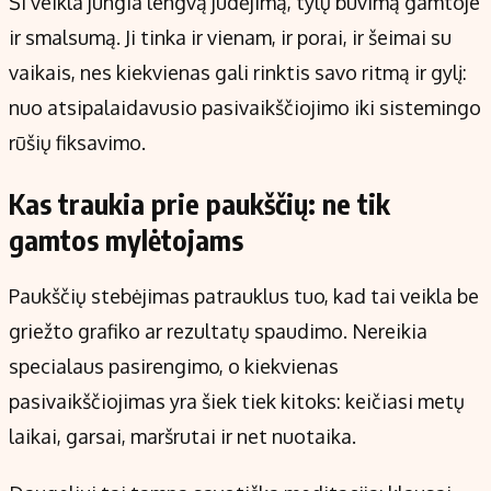
Ši veikla jungia lengvą judėjimą, tylų buvimą gamtoje
ir smalsumą. Ji tinka ir vienam, ir porai, ir šeimai su
vaikais, nes kiekvienas gali rinktis savo ritmą ir gylį:
nuo atsipalaidavusio pasivaikščiojimo iki sistemingo
rūšių fiksavimo.
Kas traukia prie paukščių: ne tik
gamtos mylėtojams
Paukščių stebėjimas patrauklus tuo, kad tai veikla be
griežto grafiko ar rezultatų spaudimo. Nereikia
specialaus pasirengimo, o kiekvienas
pasivaikščiojimas yra šiek tiek kitoks: keičiasi metų
laikai, garsai, maršrutai ir net nuotaika.