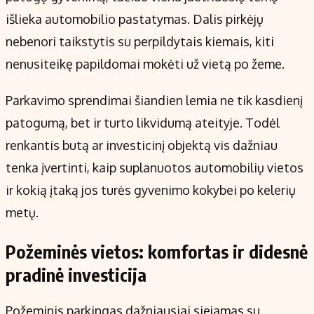
Kontaktai
išlieka automobilio pastatymas. Dalis pirkėjų
Regionų naujienos
nebenori taikstytis su perpildytais kiemais, kiti
Indėlių palūkanos
nenusiteikę papildomai mokėti už vietą po žeme.
Parkavimo sprendimai šiandien lemia ne tik kasdienį
patogumą, bet ir turto likvidumą ateityje. Todėl
renkantis butą ar investicinį objektą vis dažniau
tenka įvertinti, kaip suplanuotos automobilių vietos
ir kokią įtaką jos turės gyvenimo kokybei po kelerių
metų.
Požeminės vietos: komfortas ir didesnė
pradinė investicija
Požeminis parkingas dažniausiai siejamas su