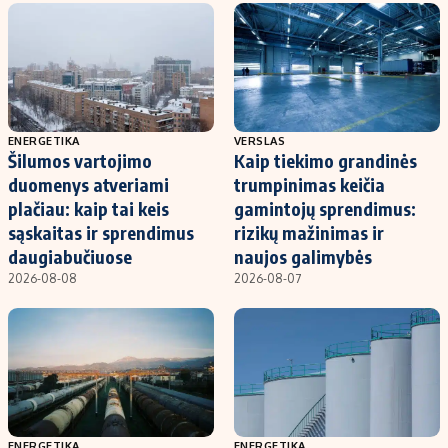
ENERGETIKA
VERSLAS
Šilumos vartojimo
Kaip tiekimo grandinės
duomenys atveriami
trumpinimas keičia
plačiau: kaip tai keis
gamintojų sprendimus:
sąskaitas ir sprendimus
rizikų mažinimas ir
daugiabučiuose
naujos galimybės
2026-08-08
2026-08-07
ENERGETIKA
ENERGETIKA