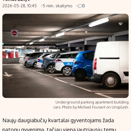
2026-05-28, 10:45
5 min. skaitymo
0
Populiarios temos
Titulinis
Investavimas
Nedarbo išmokos skaičiuoklė
Akcijų rinka
Indėliai
Saulės elektrinės
Indėlių skaičiuoklė
Kriptovaliutos
Būsto finansai
Infliacija
Įdomios naujienos
Migracija
Redakcija
Apie mus
Underground parking apartment building
Redakcijos politika
cars. Photo by Michael Fousert on Unsplash.
Privatumo politika
Naujų daugiabučių kvartalai gyventojams žada
Turinio žymėjimo taisyklės
patogų gyvenimą, tačiau viena jautriausių temų