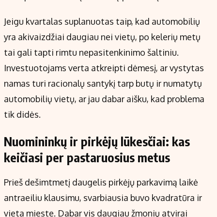
Jeigu kvartalas suplanuotas taip, kad automobilių
yra akivaizdžiai daugiau nei vietų, po kelerių metų
tai gali tapti rimtu nepasitenkinimo šaltiniu.
Investuotojams verta atkreipti dėmesį, ar vystytas
namas turi racionalų santykį tarp butų ir numatytų
automobilių vietų, ar jau dabar aišku, kad problema
tik didės.
Nuomininkų ir pirkėjų lūkesčiai: kas
keičiasi per pastaruosius metus
Prieš dešimtmetį daugelis pirkėjų parkavimą laikė
antraeiliu klausimu, svarbiausia buvo kvadratūra ir
vieta mieste. Dabar vis daugiau žmonių atvirai