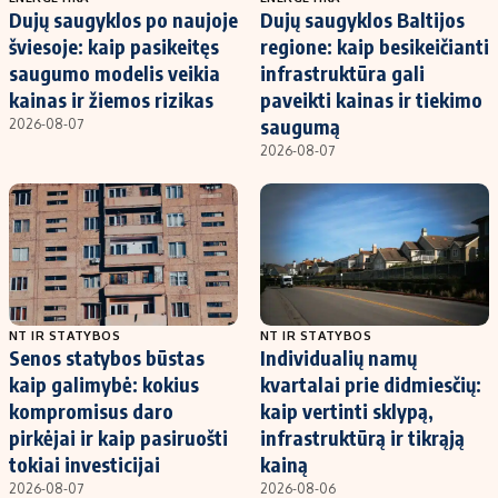
Dujų saugyklos po naujoje
Dujų saugyklos Baltijos
šviesoje: kaip pasikeitęs
regione: kaip besikeičianti
saugumo modelis veikia
infrastruktūra gali
kainas ir žiemos rizikas
paveikti kainas ir tiekimo
saugumą
2026-08-07
2026-08-07
NT IR STATYBOS
NT IR STATYBOS
Senos statybos būstas
Individualių namų
kaip galimybė: kokius
kvartalai prie didmiesčių:
kompromisus daro
kaip vertinti sklypą,
pirkėjai ir kaip pasiruošti
infrastruktūrą ir tikrąją
tokiai investicijai
kainą
2026-08-07
2026-08-06