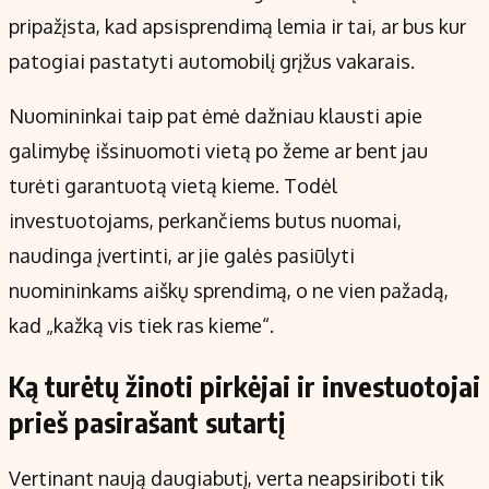
pripažįsta, kad apsisprendimą lemia ir tai, ar bus kur
patogiai pastatyti automobilį grįžus vakarais.
Nuomininkai taip pat ėmė dažniau klausti apie
galimybę išsinuomoti vietą po žeme ar bent jau
turėti garantuotą vietą kieme. Todėl
investuotojams, perkančiems butus nuomai,
naudinga įvertinti, ar jie galės pasiūlyti
nuomininkams aiškų sprendimą, o ne vien pažadą,
kad „kažką vis tiek ras kieme“.
Ką turėtų žinoti pirkėjai ir investuotojai
prieš pasirašant sutartį
Vertinant naują daugiabutį, verta neapsiriboti tik