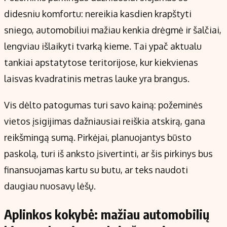
didesniu komfortu: nereikia kasdien krapštyti
sniego, automobiliui mažiau kenkia drėgmė ir šalčiai,
lengviau išlaikyti tvarką kieme. Tai ypač aktualu
tankiai apstatytose teritorijose, kur kiekvienas
laisvas kvadratinis metras lauke yra brangus.
Vis dėlto patogumas turi savo kainą: požeminės
vietos įsigijimas dažniausiai reiškia atskirą, gana
reikšmingą sumą. Pirkėjai, planuojantys būsto
paskolą, turi iš anksto įsivertinti, ar šis pirkinys bus
finansuojamas kartu su butu, ar teks naudoti
daugiau nuosavų lėšų.
Aplinkos kokybė: mažiau automobilių