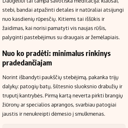
Daugeliui tai tampa savotiška meditacija: klausai,
stebi, bandai atpažinti detales ir natūraliai atsijungi
nuo kasdienių rūpesčių. Kitiems tai iššūkis ir
žaidimas, kai norisi pamatyti vis naujas rūšis,
palyginti pastebėjimus su draugais ar žemėlapiais.
Nuo ko pradėti: minimalus rinkinys
pradedančiajam
Norint išbandyti paukščių stebėjimą, pakanka trijų
dalykų: patogių batų, šiltesnio sluoksnio drabužių ir
truputį kantrybės. Pirmą kartą neverta pirkti brangių
žiūronų ar specialios aprangos, svarbiau patogiai
jaustis ir nenukreipti dėmesio į smulkmenas.