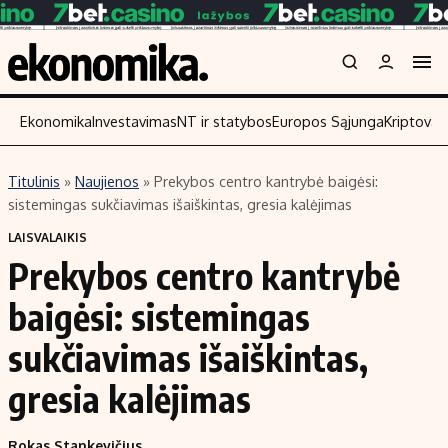
Ekonomika
Investavimas
NT ir statybos
Europos Sąjunga
Kriptoval
Titulinis
»
Naujienos
»
Prekybos centro kantrybė baigėsi:
Turinys
Skaitykite
sistemingas sukčiavimas išaiškintas, gresia kalėjimas
Naujienos
Finansai
LAISVALAIKIS
Prekybos centro kantrybė
Aplinka
Įmonės
Verslas
Žemės ūkis
baigėsi: sistemingas
Energetika
Technologijos
sukčiavimas išaiškintas,
Ekonomika
Laisvalaikis
gresia kalėjimas
Politika
NT ir statybos
Rokas Stankevičius