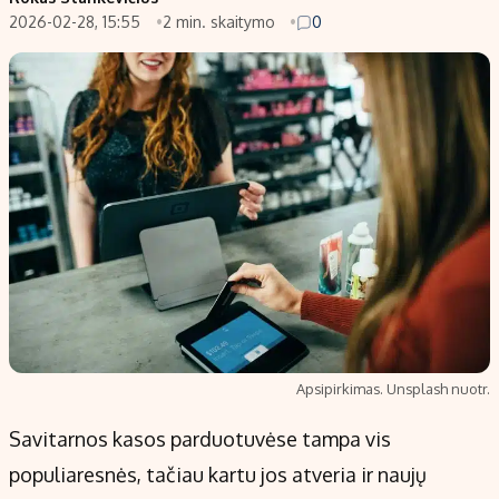
2026-02-28, 15:55
2 min. skaitymo
0
Populiarios temos
Titulinis
Investavimas
Nedarbo išmokos skaičiuoklė
Akcijų rinka
Indėliai
Saulės elektrinės
Indėlių skaičiuoklė
Kriptovaliutos
Būsto finansai
Infliacija
Įdomios naujienos
Migracija
Redakcija
Apie mus
Apsipirkimas. Unsplash nuotr.
Redakcijos politika
Savitarnos kasos parduotuvėse tampa vis
Privatumo politika
populiaresnės, tačiau kartu jos atveria ir naujų
Turinio žymėjimo taisyklės