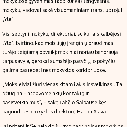
mokyklose gyvenimas tapo kur kas lengvesnis,
mokyklų vadovai sakė visuomeniniam transliuotojui
„Yle“.
Visi septyni mokyklų direktoriai, su kuriais kalbėjosi
„Yle“, tvirtino, kad mobiliųjų įrenginių draudimas
turėjo teigiamą poveikį: mokiniai noriau bendrauja
tarpusavyje, gerokai sumažėjo patyčių, o pokyčių
galima pastebėti net mokyklos koridoriuose.
„Moksleiviai žiūri vienas kitam į akis ir sveikinasi. Tai
džiugina – atgavome akių kontaktą ir
pasisveikinimus”, – sakė Lahčio Salpauselkės
pagrindinės mokyklos direktorė Hanna Alava.
Jai pritarė ir Seinejokio Nurmo pagrindinės mokyklos