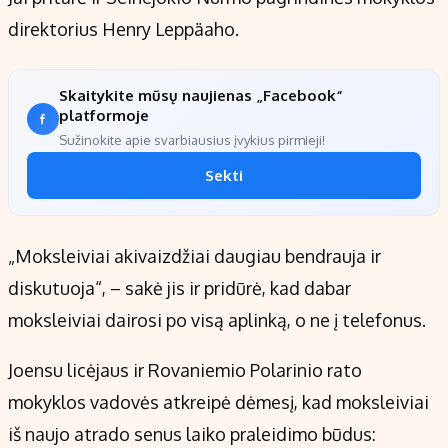
direktorius Henry Leppäaho.
Skaitykite mūsų naujienas „Facebook“
platformoje
Sužinokite apie svarbiausius įvykius pirmieji!
Sekti
„Moksleiviai akivaizdžiai daugiau bendrauja ir
diskutuoja“, – sakė jis ir pridūrė, kad dabar
moksleiviai dairosi po visą aplinką, o ne į telefonus.
Joensu licėjaus ir Rovaniemio Polarinio rato
mokyklos vadovės atkreipė dėmesį, kad moksleiviai
iš naujo atrado senus laiko praleidimo būdus: