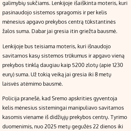
Kontaktai
galimybių sukčiams. Lenkijoje išaiškinta moteris, kuri
Regionų naujienos
pasinaudojo sistemos spragomis ir per kelis
Indėlių palūkanos
mėnesius apgavo prekybos centrą tūkstantinės
žalos suma. Dabar jai gresia itin griežta bausmė.
Lenkijoje bus teisiama moteris, kuri išnaudojo
savitarnos kasų sistemos trūkumus ir apgavo vieną
prekybos tinklą daugiau kaip 5200 zlotų (apie 1230
eurų) suma. Už tokią veiką jai gresia iki 8 metų
laisvės atėmimo bausmė.
Policija pranešė, kad Sremo apskrities gyventoja
kelis mėnesius sistemingai manipuliavo savitarnos
kasomis viename iš didžiųjų prekybos centrų. Tyrimo
duomenimis, nuo 2025 metų gegužės 22 dienos iki