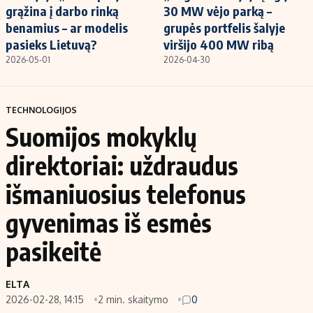
grąžina į darbo rinką
30 MW vėjo parką –
benamius – ar modelis
grupės portfelis šalyje
pasieks Lietuvą?
viršijo 400 MW ribą
2026-05-01
2026-04-30
TECHNOLOGIJOS
Suomijos mokyklų
direktoriai: uždraudus
išmaniuosius telefonus
gyvenimas iš esmės
pasikeitė
ELTA
2026-02-28, 14:15
2 min. skaitymo
0