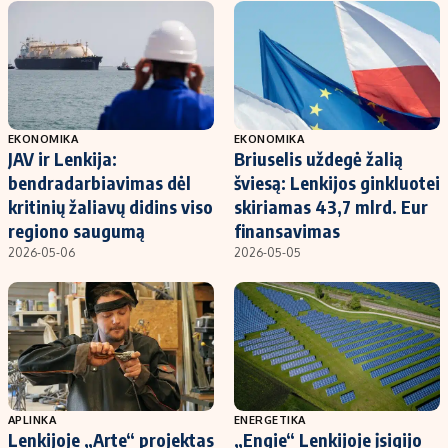
EKONOMIKA
EKONOMIKA
JAV ir Lenkija:
Briuselis uždegė žalią
bendradarbiavimas dėl
šviesą: Lenkijos ginkluotei
kritinių žaliavų didins viso
skiriamas 43,7 mlrd. Eur
regiono saugumą
finansavimas
2026-05-06
2026-05-05
APLINKA
ENERGETIKA
Lenkijoje „Arte“ projektas
„Engie“ Lenkijoje įsigijo