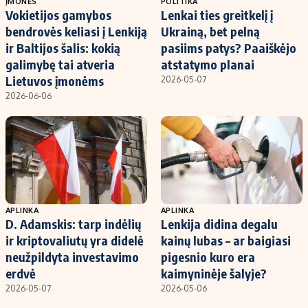
ĮMONĖS
POLITIKA
Vokietijos gamybos
Lenkai ties greitkelį į
bendrovės keliasi į Lenkiją
Ukrainą, bet pelną
ir Baltijos šalis: kokią
pasiims patys? Paaiškėjo
galimybę tai atveria
atstatymo planai
Lietuvos įmonėms
2026-05-07
2026-06-06
APLINKA
APLINKA
D. Adamskis: tarp indėlių
Lenkija didina degalu
ir kriptovaliutų yra didelė
kainų lubas – ar baigiasi
neužpildyta investavimo
pigesnio kuro era
erdvė
kaimyninėje šalyje?
2026-05-07
2026-05-06