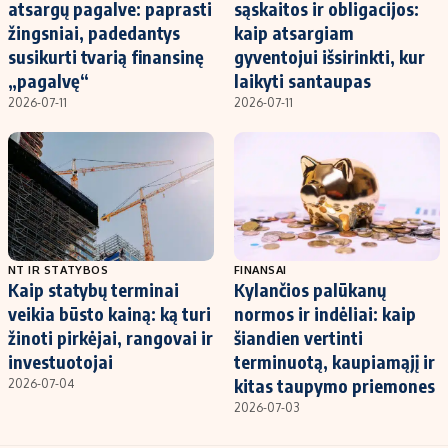
atsargų pagalve: paprasti
sąskaitos ir obligacijos:
žingsniai, padedantys
kaip atsargiam
susikurti tvarią finansinę
gyventojui išsirinkti, kur
„pagalvę“
laikyti santaupas
2026-07-11
2026-07-11
NT IR STATYBOS
FINANSAI
Kaip statybų terminai
Kylančios palūkanų
veikia būsto kainą: ką turi
normos ir indėliai: kaip
žinoti pirkėjai, rangovai ir
šiandien vertinti
investuotojai
terminuotą, kaupiamąjį ir
kitas taupymo priemones
2026-07-04
2026-07-03