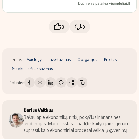
0
0
Temos:
Axiology
Investavimas
Obligacijos
Profitus
Sutelktinis finansavimas
Dalintis:
Darius Vaitkus
Rašau apie ekonomiką, rinkų pokyčius ir finansines
tendencijas. Mano tikslas – padėti skaitytojams geriau
suprasti, kaip ekonominiai procesai veikia jų gyvenimą.