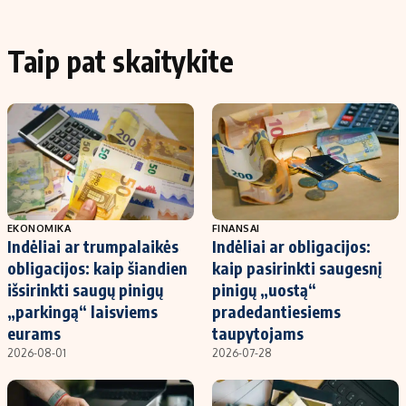
Taip pat skaitykite
EKONOMIKA
FINANSAI
Indėliai ar trumpalaikės
Indėliai ar obligacijos:
obligacijos: kaip šiandien
kaip pasirinkti saugesnį
išsirinkti saugų pinigų
pinigų „uostą“
„parkingą“ laisviems
pradedantiesiems
eurams
taupytojams
2026-08-01
2026-07-28