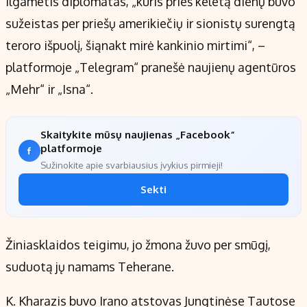
Ilgametis diplomatas, „kuris prieš keletą dienų buvo
sužeistas per priešų amerikiečių ir sionistų surengtą
teroro išpuolį, šiąnakt mirė kankinio mirtimi“, –
platformoje „Telegram“ pranešė naujienų agentūros
„Mehr“ ir „Isna“.
Skaitykite mūsų naujienas „Facebook“
platformoje
Sužinokite apie svarbiausius įvykius pirmieji!
Sekti
Žiniasklaidos teigimu, jo žmona žuvo per smūgį,
suduotą jų namams Teherane.
K. Kharazis buvo Irano atstovas Jungtinėse Tautose