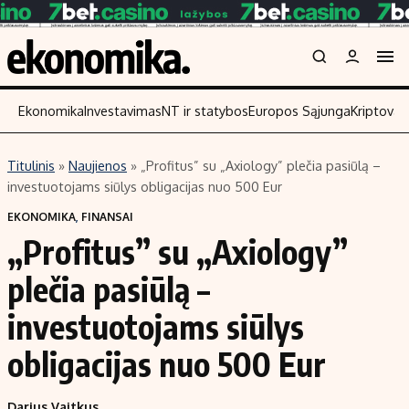
Ekonomika
Investavimas
NT ir statybos
Europos Sąjunga
Kriptoval
Titulinis
»
Naujienos
»
„Profitus” su „Axiology” plečia pasiūlą –
Turinys
Skaitykite
investuotojams siūlys obligacijas nuo 500 Eur
Naujienos
Finansai
EKONOMIKA
,
FINANSAI
„Profitus” su „Axiology”
Aplinka
Įmonės
Verslas
Žemės ūkis
plečia pasiūlą –
Energetika
Technologijos
investuotojams siūlys
Ekonomika
Laisvalaikis
obligacijas nuo 500 Eur
Politika
NT ir statybos
Darius Vaitkus