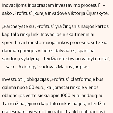
inovacijoms ir paprastam investavimo procesui“, –
sako „Profitus“ įkūrėja ir vadovė Viktorija Čijunskytė.
„Partnerystė su „Profitus“ yra žingsnis naujos kartos
kapitalo rinkų link. Inovacijos ir skaitmeniniai
sprendimai transformuoja rinkos procesus, suteikia
daugiau prieigos visiems dalyviams, spartina
sandorių vykdymą ir leidžia efektyviau valdyti turtą“,
– sako „Axiology“ vadovas Marius Jurgilas.
Investuoti į obligacijas „Profitus“ platformoje bus
galima nuo 500 eurų, kai įprastai rinkoje vienos
obligacijos vertė siekia apie 1000 eurų ar daugiau.
Tai mažina įėjimo į kapitalo rinkas barjerą ir leidžia
platesniam investuotojų ratui įtraukti obligacijas į