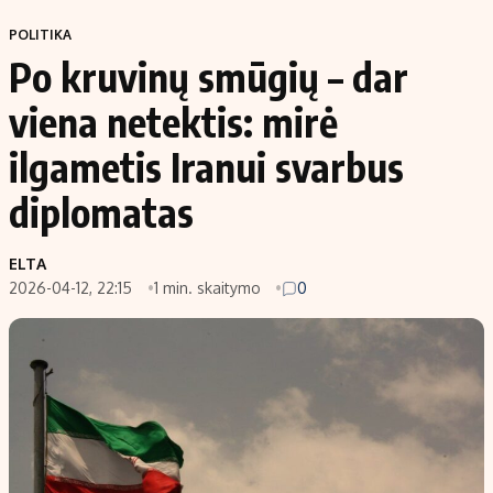
POLITIKA
Po kruvinų smūgių – dar
viena netektis: mirė
ilgametis Iranui svarbus
diplomatas
ELTA
2026-04-12, 22:15
1 min. skaitymo
0