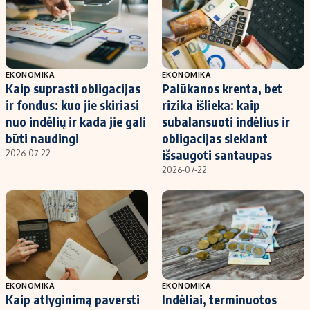
EKONOMIKA
EKONOMIKA
Kaip suprasti obligacijas
Palūkanos krenta, bet
ir fondus: kuo jie skiriasi
rizika išlieka: kaip
nuo indėlių ir kada jie gali
subalansuoti indėlius ir
būti naudingi
obligacijas siekiant
išsaugoti santaupas
2026-07-22
2026-07-22
EKONOMIKA
EKONOMIKA
Kaip atlyginimą paversti
Indėliai, terminuotos