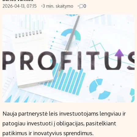
2026-04-13, 07:15
3 min. skaitymo
0
Populiarios temos
Titulinis
Investavimas
Nedarbo išmokos skaičiuoklė
Akcijų rinka
Indėliai
Saulės elektrinės
Indėlių skaičiuoklė
Kriptovaliutos
Būsto finansai
Infliacija
Įdomios naujienos
Migracija
Redakcija
Apie mus
Redakcijos politika
Nauja partnerystė leis investuotojams lengviau ir
Privatumo politika
patogiau investuoti į obligacijas, pasitelkiant
Turinio žymėjimo taisyklės
patikimus ir inovatyvius sprendimus.