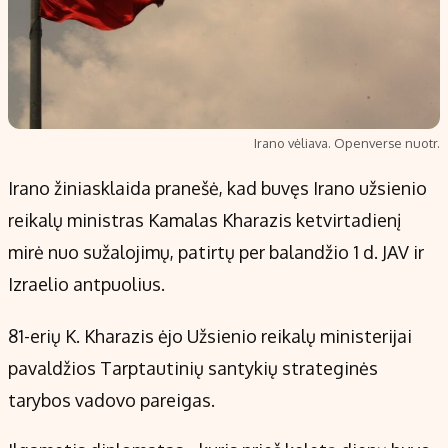
Irano vėliava. Openverse nuotr.
Irano žiniasklaida pranešė, kad buvęs Irano užsienio
reikalų ministras Kamalas Kharazis ketvirtadienį
mirė nuo sužalojimų, patirtų per balandžio 1 d. JAV ir
Izraelio antpuolius.
81-erių K. Kharazis ėjo Užsienio reikalų ministerijai
pavaldžios Tarptautinių santykių strateginės
tarybos vadovo pareigas.