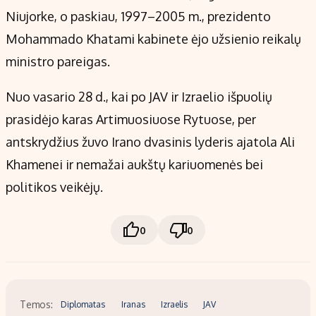
Niujorke, o paskiau, 1997–2005 m., prezidento
Mohammado Khatami kabinete ėjo užsienio reikalų
ministro pareigas.
Nuo vasario 28 d., kai po JAV ir Izraelio išpuolių
prasidėjo karas Artimuosiuose Rytuose, per
antskrydžius žuvo Irano dvasinis lyderis ajatola Ali
Khamenei ir nemažai aukštų kariuomenės bei
politikos veikėjų.
0
0
Temos:
Diplomatas
Iranas
Izraelis
JAV