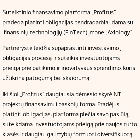
Kontaktai
Sutelktinio finansavimo platforma „Profitus“
Regionų naujienos
pradeda platinti obligacijas bendradarbiaudama su
Indėlių palūkanos
finansinių technologijų (FinTech) įmone „Axiology“.
Partnerystė leidžia supaprastinti investavimo į
obligacijas procesą ir suteikia investuotojams
prieigą prie patikimo ir inovatyvaus sprendimo, kuris
užtikrina patogumą bei skaidrumą.
Iki šiol „Profitus“ daugiausia dėmesio skyrė NT
projektų finansavimui paskolų forma. Pradėjus
platinti obligacijas, platforma plečia savo pasiūlą,
suteikdama investuotojams prieigą prie naujos turto
klasės ir daugiau galimybių formuoti diversifikuotą