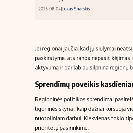
2026-08-04
|
Lukas Snarskis
Jei regionai jaučia, kad jų siūlymai neat
paskirstyme, atsiranda nepasitikėjimas in
aktyvumą ir dar labiau silpnina regionų b
Sprendimų poveikis kasdieni
Regioninės politikos sprendimai pasireišk
ligoninės skyriai, kaip dažnai kursuoja 
nuotoliniam darbui. Kiekvienas tokio tipo
prioritetų pasirinkimu.