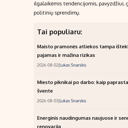
ilgalaikėmis tendencijomis, pavyzdžiui, 
politinių sprendimų.
Tai populiaru:
Maisto pramonės atliekos tampa ištekli
pajamas ir mažina rizikas
2026-08-02
|
Lukas Snarskis
Miesto piknikai po darbo: kaip paprastai
švente
2026-08-03
|
Lukas Snarskis
Energinis naudingumas naujuose ir sen
renovaciją