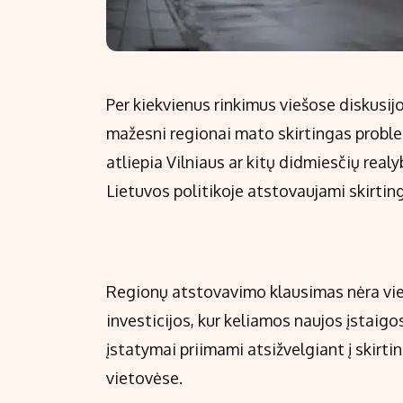
Per kiekvienus rinkimus viešose diskusijos
mažesni regionai mato skirtingas problem
atliepia Vilniaus ar kitų didmiesčių real
Lietuvos politikoje atstovaujami skirting
Regionų atstovavimo klausimas nėra vien
investicijos, kur keliamos naujos įstaigo
įstatymai priimami atsižvelgiant į skir
vietovėse.