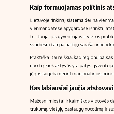
Kaip formuojamas politinis a
Lietuvoje rinkimų sistema derina vienm
vienmandatėse apygardose išrinktų atst
teritorija, jos gyventojais ir vietos p
svarbesni tampa partijų sąrašai ir bendr
Praktiškai tai reiškia, kad regionų balsas 
nuo to, kiek aktyvūs yra patys gyventojai,
jėgos sugeba derinti nacionalinius priori
Kas labiausiai jaučia atstova
Mažesni miestai ir kaimiškos vietovės da
trūkumą, viešųjų paslaugų nutolimą ir susi