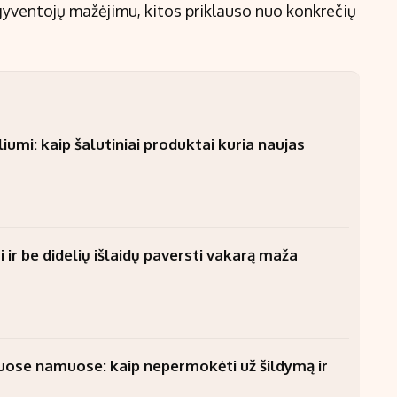
gyventojų mažėjimu, kitos priklauso nuo konkrečių
umi: kaip šalutiniai produktai kuria naujas
 ir be didelių išlaidų paversti vakarą maža
uose namuose: kaip nepermokėti už šildymą ir