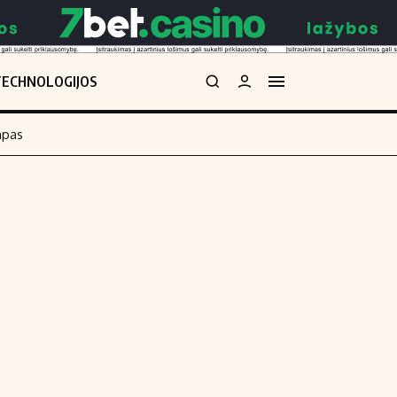
TECHNOLOGIJOS
mpas
Redakcija
kos skaičiuoklė
Apie mus
Redakcijos politika
uoklė
Privatumo politika
i
Turinio žymėjimo taisyklės
enos
Kontaktai
Regionų naujienos