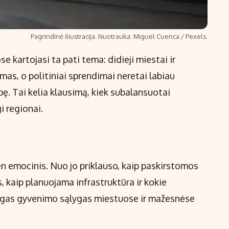
Pagrindinė iliustracija. Nuotrauka: Miguel Cuenca / Pexels.
e kartojasi ta pati tema: didieji miestai ir
as, o politiniai sprendimai neretai labiau
ybę. Tai kelia klausimą, kiek subalansuotai
i regionai.
 emocinis. Nuo jo priklauso, kaip paskirstomos
s, kaip planuojama infrastruktūra ir kokie
tingas gyvenimo sąlygas miestuose ir mažesnėse