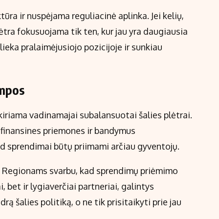
ūra ir nuspėjama reguliacinė aplinka. Jei kelių,
tra fokusuojama tik ten, kur jau yra daugiausia
 lieka pralaimėjusiojo pozicijoje ir sunkiau
ampos
iriama vadinamajai subalansuotai šalies plėtrai.
, finansines priemones ir bandymus
ad sprendimai būtų priimami arčiau gyventojų.
a. Regionams svarbu, kad sprendimų priėmimo
, bet ir lygiaverčiai partneriai, galintys
rą šalies politiką, o ne tik prisitaikyti prie jau