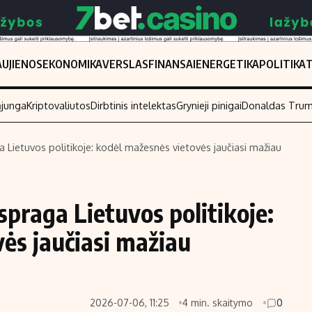
UJIENOS
EKONOMIKA
VERSLAS
FINANSAI
ENERGETIKA
POLITIKA
ąjunga
Kriptovaliutos
Dirbtinis intelektas
Grynieji pinigai
Donaldas Tru
Lietuvos politikoje: kodėl mažesnės vietovės jaučiasi mažiau
Populiarios temos
Titulinis
Investavimas
Nedarbo išmo
praga Lietuvos politikoje:
Akcijų rinka
Indėliai
ės jaučiasi mažiau
Saulės elektrinės
Indėlių skaiči
Kriptovaliutos
Būsto finansa
Infliacija
Įdomios nauji
2026-07-06, 11:25
4 min. skaitymo
0
Migracija