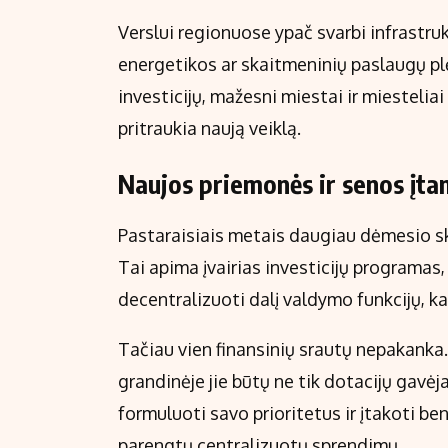
Verslui regionuose ypač svarbi infrastrukt
energetikos ar skaitmeninių paslaugų plė
investicijų, mažesni miestai ir miesteliai
pritraukia naują veiklą.
Naujos priemonės ir senos įt
Pastaraisiais metais daugiau dėmesio sk
Tai apima įvairias investicijų programas
decentralizuoti dalį valdymo funkcijų, k
Tačiau vien finansinių srautų nepakank
grandinėje jie būtų ne tik dotacijų gavėjai
formuluoti savo prioritetus ir įtakoti bend
parengtų centralizuotų sprendimų.