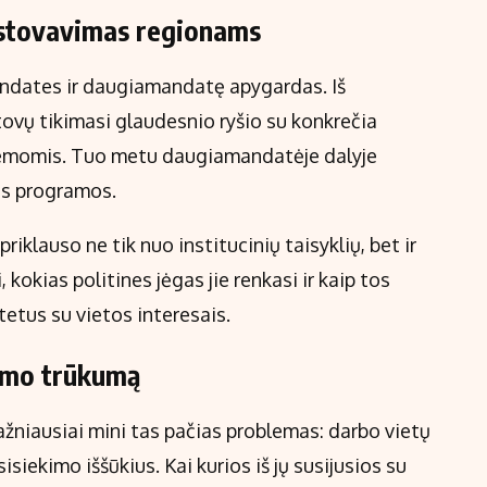
tstovavimas regionams
andates ir daugiamandatę apygardas. Iš
ovų tikimasi glaudesnio ryšio su konkrečia
roblemomis. Tuo metu daugiamandatėje dalyje
os programos.
priklauso ne tik nuo institucinių taisyklių, bet ir
 kokias politines jėgas jie renkasi ir kaip tos
tetus su vietos interesais.
vimo trūkumą
žniausiai mini tas pačias problemas: darbo vietų
siekimo iššūkius. Kai kurios iš jų susijusios su