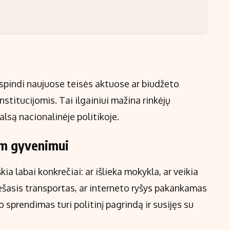
sispindi naujuose teisės aktuose ar biudžeto
stitucijomis. Tai ilgainiui mažina rinkėjų
alsą nacionalinėje politikoje.
am gyvenimui
ia labai konkrečiai: ar išlieka mokykla, ar veikia
viešasis transportas, ar interneto ryšys pakankamas
 sprendimas turi politinį pagrindą ir susijęs su