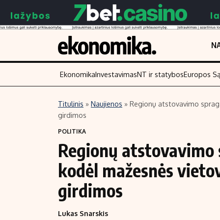
NA
Ekonomika
Investavimas
NT ir statybos
Europos S
Titulinis
»
Naujienos
»
Regionų atstovavimo spraga 
girdimos
Turinys
Skaitykite
POLITIKA
Naujienos
Finansai
Regionų atstovavimo s
Aplinka
Įmonės
kodėl mažesnės vietov
Verslas
Žemės ūkis
Energetika
Technologijos
girdimos
Ekonomika
Laisvalaikis
Lukas Snarskis
Politika