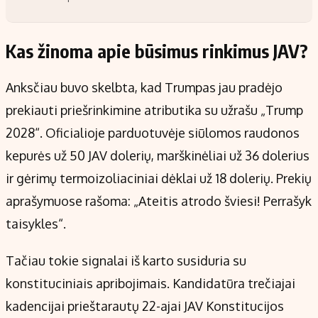
Kas žinoma apie būsimus rinkimus JAV?
Anksčiau buvo skelbta, kad Trumpas jau pradėjo
prekiauti priešrinkimine atributika su užrašu „Trump
2028“. Oficialioje parduotuvėje siūlomos raudonos
kepurės už 50 JAV dolerių, marškinėliai už 36 dolerius
ir gėrimų termoizoliaciniai dėklai už 18 dolerių. Prekių
aprašymuose rašoma: „Ateitis atrodo šviesi! Perrašyk
taisykles“.
Tačiau tokie signalai iš karto susiduria su
konstituciniais apribojimais. Kandidatūra trečiajai
kadencijai prieštarautų 22-ajai JAV Konstitucijos