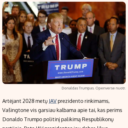
Populiarios temos
Titulinis
Investavimas
Nedarbo iš
Akcijų rinka
Indėliai
Saulės elektrinės
Indėlių skai
Kriptovaliutos
Būsto finan
Infliacija
Įdomios na
Migracija
Redakcija
Donaldas Trumpas. Openverse nuotr.
Apie mus
Artėjant 2028 metų
JAV
prezidento rinkimams,
Redakcijos politika
Vašingtone vis garsiau kalbama apie tai, kas perims
Privatumo politika
Donaldo Trumpo politinį palikimą Respublikonų
Turinio žymėjimo taisyklės