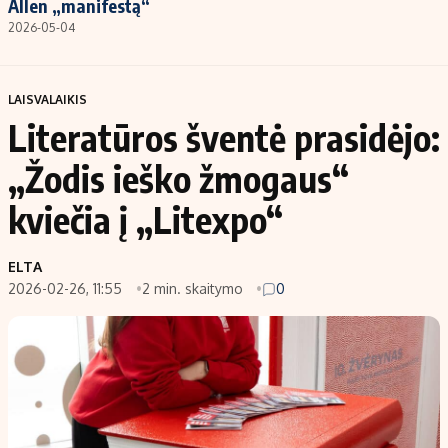
Allen „manifestą“
2026-05-04
LAISVALAIKIS
Literatūros šventė prasidėjo:
„Žodis ieško žmogaus“
kviečia į „Litexpo“
ELTA
2026-02-26, 11:55
2 min. skaitymo
0