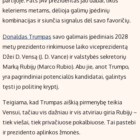
partijoje. Pats JAV prezidentas jau dabar, likus
Kontaktai
keleriems metams, dėlioja galimų įpėdinių
Regionų naujienos
kombinacijas ir siunčia signalus dėl savo favoričių.
Indėlių palūkanos
Donaldas Trumpas
savo galimais įpėdiniais 2028
metų prezidento rinkimuose laiko viceprezidentą
Džei D. Vensą (J. D. Vance) ir valstybės sekretorių
Marką Rubijų (Marco Rubio). Abu jie, anot Trumpo,
yra pagrindiniai potencialūs kandidatai, galintys
tęsti jo politinę kryptį.
Teigiama, kad Trumpas aiškią pirmenybę teikia
Vensui, tačiau vis dažniau ir vis atviriau giria Rubijų –
tiek viešai, tiek privačiuose pokalbiuose. Tai pastebi
ir prezidento aplinkos žmonės.