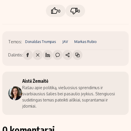
0
0
Temos:
Donaldas Trumpas
JAV
Markas Rubio
Dalintis:
Aistė Žemaitė
Rašau apie politiką, viešuosius sprendimus ir
svarbiausius šalies bei pasaulio įvykius. Stengiuosi
sudėtingas temas pateikti aiškiai, suprantamai ir
įdomiai.
0 komentarai