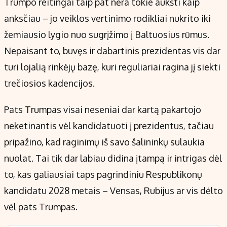
Trumpo reitingai taip pat nėra tokie aukšti kaip
anksčiau – jo veiklos vertinimo rodikliai nukrito iki
žemiausio lygio nuo sugrįžimo į Baltuosius rūmus.
Nepaisant to, buvęs ir dabartinis prezidentas vis dar
turi lojalią rinkėjų bazę, kuri reguliariai ragina jį siekti
trečiosios kadencijos.
Pats Trumpas visai neseniai dar kartą pakartojo
neketinantis vėl kandidatuoti į prezidentus, tačiau
pripažino, kad raginimų iš savo šalininkų sulaukia
nuolat. Tai tik dar labiau didina įtampą ir intrigas dėl
to, kas galiausiai taps pagrindiniu Respublikonų
kandidatu 2028 metais – Vensas, Rubijus ar vis dėlto
vėl pats Trumpas.