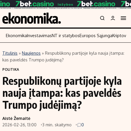
Ekonomika
Investavimas
NT ir statybos
Europos Sąjunga
Kriptoval
Titulinis
»
Naujienos
»
Respublikonų partijoje kyla nauja įtampa:
Turinys
Skaitykit
kas paveldės Trumpo judėjimą?
Naujienos
Finansai
POLITIKA
Respublikonų partijoje kyla
Aplinka
Įmonės
Verslas
Žemės ūkis
nauja įtampa: kas paveldės
Energetika
Technologi
Trumpo judėjimą?
Ekonomika
Laisvalaikis
Politika
Aistė Žemaitė
NT ir statybos
2026-02-26, 13:00
3 min. skaitymo
0