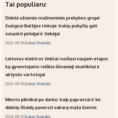
Tai populiaru:
Didelė užsienio mažmeninės prekybos grupė
žvalgosi Baltijos rinkoje: kokių pokyčių gali
sulaukti pirkėjai ir tiekėjai
2026-08-06
|
Lukas Snarskis
Lietuvos elektros tinklai ruošiasi naujam etapui:
ką gyventojams reiškia išmanieji skaitikliai ir
aktyvūs vartotojai
2026-08-06
|
Lukas Snarskis
Miesto piknikai po darbo: kaip paprastai ir be
didelių išlaidų paversti vakarą maža švente
2026-08-03
|
Lukas Snarskis