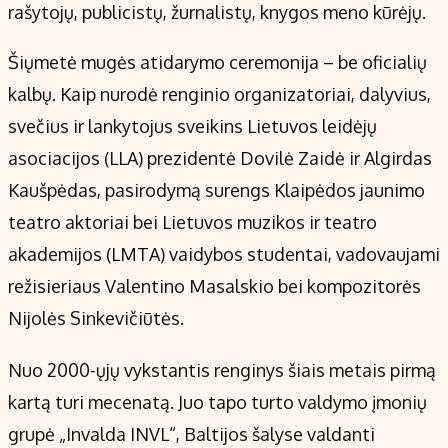
rašytojų, publicistų, žurnalistų, knygos meno kūrėjų.
Šiųmetė mugės atidarymo ceremonija – be oficialių
kalbų. Kaip nurodė renginio organizatoriai, dalyvius,
svečius ir lankytojus sveikins Lietuvos leidėjų
asociacijos (LLA) prezidentė Dovilė Zaidė ir Algirdas
Kaušpėdas, pasirodymą surengs Klaipėdos jaunimo
teatro aktoriai bei Lietuvos muzikos ir teatro
akademijos (LMTA) vaidybos studentai, vadovaujami
režisieriaus Valentino Masalskio bei kompozitorės
Nijolės Sinkevičiūtės.
Nuo 2000-ųjų vykstantis renginys šiais metais pirmą
kartą turi mecenatą. Juo tapo turto valdymo įmonių
grupė „Invalda INVL“, Baltijos šalyse valdanti