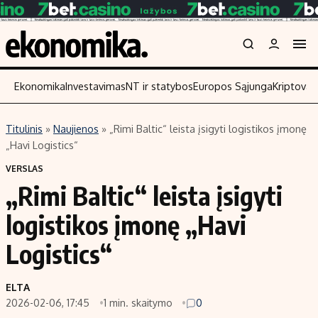
Ekonomika
Investavimas
NT ir statybos
Europos Sąjunga
Kriptoval
Titulinis
»
Naujienos
»
„Rimi Baltic“ leista įsigyti logistikos įmonę
Turinys
Skaitykite
„Havi Logistics“
Naujienos
Finansai
VERSLAS
„Rimi Baltic“ leista įsigyti
Aplinka
Įmonės
Verslas
Žemės ūkis
logistikos įmonę „Havi
Energetika
Technologijos
Logistics“
Ekonomika
Laisvalaikis
Politika
ELTA
NT ir statybos
2026-02-06, 17:45
1 min. skaitymo
0