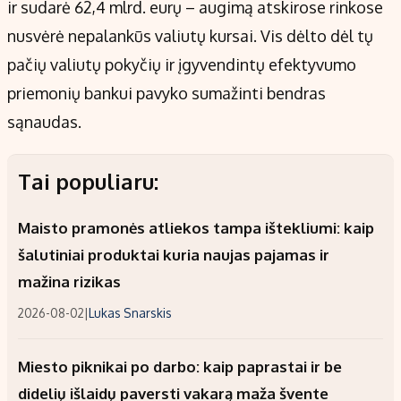
ir sudarė 62,4 mlrd. eurų – augimą atskirose rinkose
nusvėrė nepalankūs valiutų kursai. Vis dėlto dėl tų
pačių valiutų pokyčių ir įgyvendintų efektyvumo
priemonių bankui pavyko sumažinti bendras
sąnaudas.
Tai populiaru:
Maisto pramonės atliekos tampa ištekliumi: kaip
šalutiniai produktai kuria naujas pajamas ir
mažina rizikas
2026-08-02
|
Lukas Snarskis
Miesto piknikai po darbo: kaip paprastai ir be
didelių išlaidų paversti vakarą maža švente