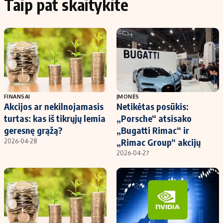
Taip pat skaitykite
FINANSAI
ĮMONĖS
Akcijos ar nekilnojamasis
Netikėtas posūkis:
turtas: kas iš tikrųjų lemia
„Porsche“ atsisako
geresnę grąžą?
„Bugatti Rimac“ ir
„Rimac Group“ akcijų
2026-04-28
2026-04-27