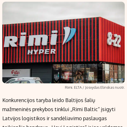
Populiarios temos
Titulinis
Investavimas
Nedarbo išmokos skaičiuoklė
Akcijų rinka
Indėliai
Saulės elektrinės
Indėlių skaičiuoklė
Kriptovaliutos
Būsto finansai
Infliacija
Įdomios naujienos
Migracija
Redakcija
Rimi. ELTA / Josvydas Elinskas nuotr.
Apie mus
Konkurencijos taryba leido Baltijos šalių
Redakcijos politika
mažmeninės prekybos tinklui „Rimi Baltic“ įsigyti
Privatumo politika
Latvijos logistikos ir sandėliavimo paslaugas
Turinio žymėjimo taisyklės