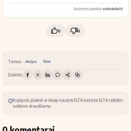
0
0
Temos:
Akcijos
Rimi
Dalintis:
Kopijuoti, platinti ar kitaip naudoti ELTA turinį be ELTA raštiško
sutikimo draudžiama.
0 komentarai