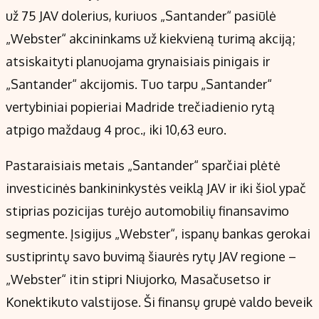
už 75 JAV dolerius, kuriuos „Santander“ pasiūlė
„Webster“ akcininkams už kiekvieną turimą akciją;
atsiskaityti planuojama grynaisiais pinigais ir
„Santander“ akcijomis. Tuo tarpu „Santander“
vertybiniai popieriai Madride trečiadienio rytą
atpigo maždaug 4 proc., iki 10,63 euro.
Pastaraisiais metais „Santander“ sparčiai plėtė
investicinės bankininkystės veiklą JAV ir iki šiol ypač
stiprias pozicijas turėjo automobilių finansavimo
segmente. Įsigijus „Webster“, ispanų bankas gerokai
sustiprintų savo buvimą šiaurės rytų JAV regione –
„Webster“ itin stipri Niujorko, Masačusetso ir
Konektikuto valstijose. Ši finansų grupė valdo beveik