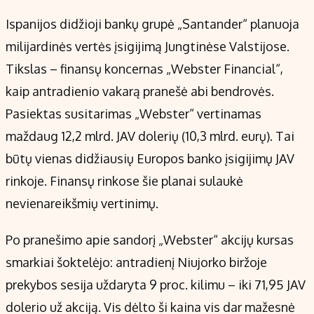
Ispanijos didžioji bankų grupė „Santander“ planuoja
milijardinės vertės įsigijimą Jungtinėse Valstijose.
Tikslas – finansų koncernas „Webster Financial“,
kaip antradienio vakarą pranešė abi bendrovės.
Pasiektas susitarimas „Webster“ vertinamas
maždaug 12,2 mlrd. JAV dolerių (10,3 mlrd. eurų). Tai
būtų vienas didžiausių Europos banko įsigijimų JAV
rinkoje. Finansų rinkose šie planai sulaukė
nevienareikšmių vertinimų.
Po pranešimo apie sandorį „Webster“ akcijų kursas
smarkiai šoktelėjo: antradienį Niujorko biržoje
prekybos sesija uždaryta 9 proc. kilimu – iki 71,95 JAV
dolerio už akciją. Vis dėlto ši kaina vis dar mažesnė