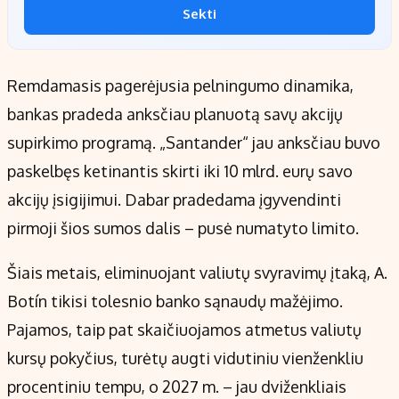
Sekti
Remdamasis pagerėjusia pelningumo dinamika,
bankas pradeda anksčiau planuotą savų akcijų
supirkimo programą. „Santander“ jau anksčiau buvo
paskelbęs ketinantis skirti iki 10 mlrd. eurų savo
akcijų įsigijimui. Dabar pradedama įgyvendinti
pirmoji šios sumos dalis – pusė numatyto limito.
Šiais metais, eliminuojant valiutų svyravimų įtaką, A.
Botín tikisi tolesnio banko sąnaudų mažėjimo.
Pajamos, taip pat skaičiuojamos atmetus valiutų
kursų pokyčius, turėtų augti vidutiniu vienženkliu
procentiniu tempu, o 2027 m. – jau dviženkliais