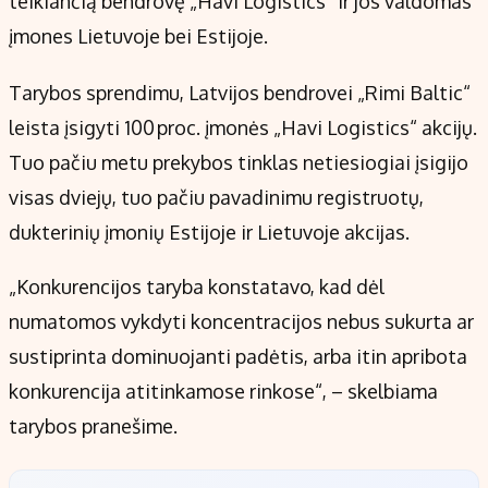
teikiančią bendrovę „Havi Logistics“ ir jos valdomas
Kontaktai
įmones Lietuvoje bei Estijoje.
Regionų naujienos
Indėlių palūkanos
Tarybos sprendimu, Latvijos bendrovei „Rimi Baltic“
leista įsigyti 100 proc. įmonės „Havi Logistics“ akcijų.
Tuo pačiu metu prekybos tinklas netiesiogiai įsigijo
visas dviejų, tuo pačiu pavadinimu registruotų,
dukterinių įmonių Estijoje ir Lietuvoje akcijas.
„Konkurencijos taryba konstatavo, kad dėl
numatomos vykdyti koncentracijos nebus sukurta ar
sustiprinta dominuojanti padėtis, arba itin apribota
konkurencija atitinkamose rinkose“, – skelbiama
tarybos pranešime.