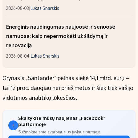
2026-08-03
|
Lukas Snarskis
Energinis naudingumas naujuose ir senuose
namuose: kaip nepermokėti už šildymą ir
renovaciją
2026-08-04
|
Lukas Snarskis
Grynasis „Santander“ pelnas siekė 14,1 mlrd. eurų –
tai 12 proc. daugiau nei prieš metus ir šiek tiek viršijo
vidutinius analitikų lūkesčius.
Skaitykite mūsų naujienas „Facebook“
platformoje
Sužinokite apie svarbiausius įvykius pirmieji!