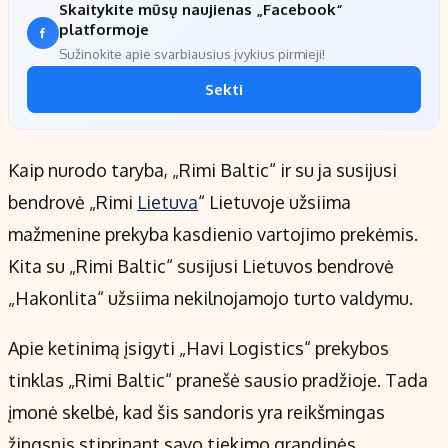
Skaitykite mūsų naujienas „Facebook“
platformoje
Sužinokite apie svarbiausius įvykius pirmieji!
Sekti
Kaip nurodo taryba, „Rimi Baltic“ ir su ja susijusi
bendrovė „Rimi
Lietuva
“ Lietuvoje užsiima
mažmenine prekyba kasdienio vartojimo prekėmis.
Kita su „Rimi Baltic“ susijusi Lietuvos bendrovė
„Hakonlita“ užsiima nekilnojamojo turto valdymu.
Apie ketinimą įsigyti „Havi Logistics“ prekybos
tinklas „Rimi Baltic“ pranešė sausio pradžioje. Tada
įmonė skelbė, kad šis sandoris yra reikšmingas
žingsnis stiprinant savo tiekimo grandinės