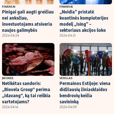
FINANSAI
FINANSAI
Pinigai gali augti greičiau
„Nvidia” pristatė
nei anksčiau,
kvantinės kompiuterijos
investuotojams atsiveria
modelį „Ising” –
naujos galimybės
sektoriaus akcijos šoko
2026-04-24
2026-04-21
ĮMONĖS
VERSLAS
Netikėtas sandoris:
Permainos Estijoje: viena
„Biovela Group“ perima
didžiausių žiniasklaidos
„Idavang“, ką tai reiškia
bendrovių keičia
vartotojams?
savininką
2026-04-16
2026-04-09