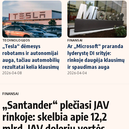
TECHNOLOGIJOS
FINANSAI
„Tesla“ dėmesys
Ar „Microsoft“ praranda
robotams ir autonomijai
lyderystę DI srityje:
auga, tačiau automobilių
rinkoje daugėja klausimų
rezultatai kelia klausimų
ir spaudimas auga
2026-04-08
2026-04-04
FINANSAI
„Santander“ plečiasi JAV
rinkoje: skelbia apie 12,2
mlrd. JAV dolerių vertės