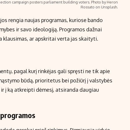
lection campaign posters parliament building voters. Photo by Heron
Rossato on Unsplash.
ijos rengia naujas programas, kuriose bando
limybes ir savo ideologiją. Programos dažnai
 klausimas, ar apskritai verta jas skaityti.
ntų, pagal kurį rinkėjas gali spręsti ne tik apie
mąstymo būdą, prioritetus bei požiūrį į valstybės
ir į ką atkreipti dėmesį, atsiranda daugiau
ų programos