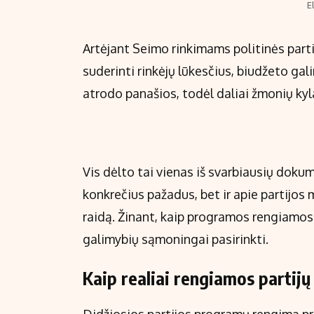
E
Artėjant Seimo rinkimams politinės part
suderinti rinkėjų lūkesčius, biudžeto ga
atrodo panašios, todėl daliai žmonių kyla
Vis dėlto tai vienas iš svarbiausių dokume
konkrečius pažadus, bet ir apie partijos 
raidą. Žinant, kaip programos rengiamos 
galimybių sąmoningai pasirinkti.
Kaip realiai rengiamos partij