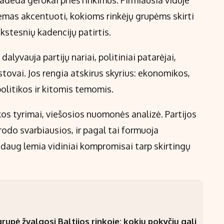
deda gerokai prieš rinkimus. Pirmiausia viduje
emas akcentuoti, kokioms rinkėjų grupėms skirti
kstesnių kadencijų patirtis.
lyvauja partijų nariai, politiniai patarėjai,
tstovai. Jos rengia atskirus skyrius: ekonomikos,
olitikos ir kitomis temomis.
os tyrimai, viešosios nuomonės analizė. Partijos
odo svarbiausios, ir pagal tai formuoja
 daug lemia vidiniai kompromisai tarp skirtingų
upė žvalgosi Baltijos rinkoje: kokių pokyčių gali