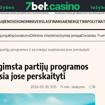
UJIENOS
EKONOMIKA
VERSLAS
FINANSAI
ENERGETIKA
POLITIKA
ąjunga
Kriptovaliutos
Dirbtinis intelektas
Grynieji pinigai
Donaldas Tru
partijų programos ir ką rinkėjui svarbiausia jose perskaityti
Populiarios temos
Titulinis
 gimsta partijų programos
Investavimas
Nedarbo išmo
Akcijų rinka
Indėliai
sia jose perskaityti
Saulės elektrinės
Indėlių skaiči
2026-05-30, 11:35
5 min. skaitymo
0
Kriptovaliutos
Būsto finansa
Infliacija
Įdomios nauji
Migracija