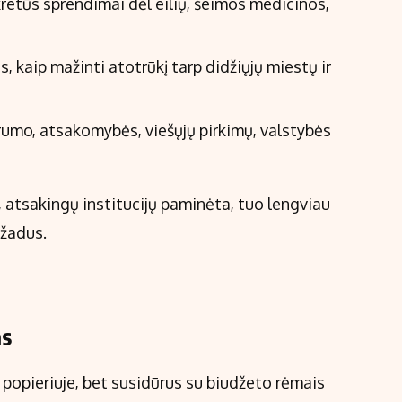
etūs sprendimai dėl eilių, šeimos medicinos,
s, kaip mažinti atotrūkį tarp didžiųjų miestų ir
rumo, atsakomybės, viešųjų pirkimų, valstybės
 atsakingų institucijų paminėta, tuo lengviau
ažadus.
as
popieriuje, bet susidūrus su biudžeto rėmais