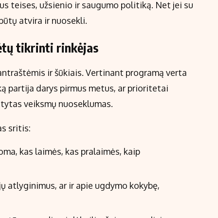
 teises, užsienio ir saugumo politiką. Net jei su
ūtų atvira ir nuosekli.
ų tikrinti rinkėjas
 antraštėmis ir šūkiais. Vertinant programą verta
 ką partija darys pirmus metus, ar prioritetai
matytas veiksmų nuoseklumas.
s sritis:
doma, kas laimės, kas pralaimės, kaip
ų atlyginimus, ar ir apie ugdymo kokybę,