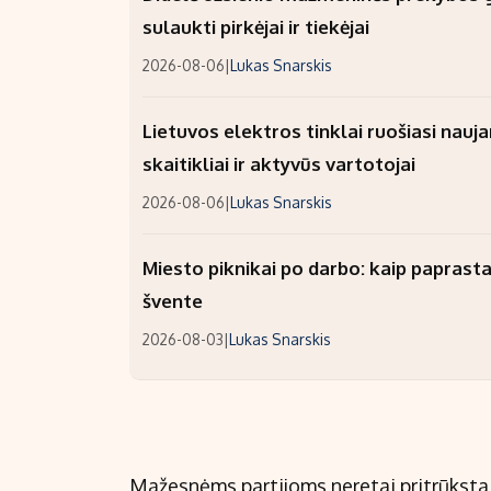
sulaukti pirkėjai ir tiekėjai
2026-08-06
|
Lukas Snarskis
Lietuvos elektros tinklai ruošiasi nauj
skaitikliai ir aktyvūs vartotojai
2026-08-06
|
Lukas Snarskis
Miesto piknikai po darbo: kaip paprastai
švente
2026-08-03
|
Lukas Snarskis
Mažesnėms partijoms neretai pritrūksta i