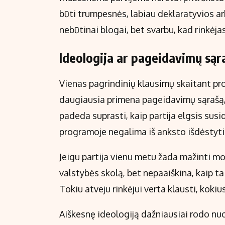
būti trumpesnės, labiau deklaratyvios ar
nebūtinai blogai, bet svarbu, kad rinkėjas 
Ideologija ar pageidavimų sąr
Vienas pagrindinių klausimų skaitant prog
daugiausia primena pageidavimų sąrašą,
padeda suprasti, kaip partija elgsis sus
programoje negalima iš anksto išdėstyti
Jeigu partija vienu metu žada mažinti mok
valstybės skolą, bet nepaaiškina, kaip ta
Tokiu atveju rinkėjui verta klausti, kokius
Aiškesnę ideologiją dažniausiai rodo nuo