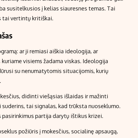
ba susitelkusios į kelias siauresnes temas. Tai
tai vertintų kritiškai.
ašas
ramą: ar ji remiasi aiškia ideologija, ar
 kuriame visiems žadama viskas. Ideologija
idūrusi su nenumatytomis situacijomis, kurių
.
esčius, didinti viešąsias išlaidas ir mažinti
i suderins, tai signalas, kad trūksta nuoseklumo.
 pasirinkimus partija darytų ištikus krizei.
seklus požiūris į mokesčius, socialinę apsaugą,