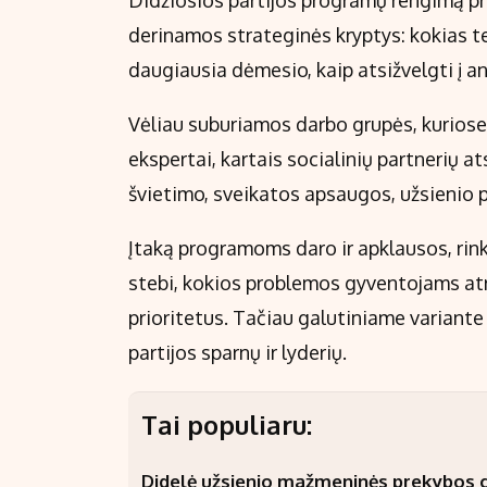
Didžiosios partijos programų rengimą pra
derinamos strateginės kryptys: kokias t
daugiausia dėmesio, kaip atsižvelgti į an
Vėliau suburiamos darbo grupės, kuriose da
ekspertai, kartais socialinių partnerių a
švietimo, sveikatos apsaugos, užsienio p
Įtaką programoms daro ir apklausos, rink
stebi, kokios problemos gyventojams atr
prioritetus. Tačiau galutiniame variante
partijos sparnų ir lyderių.
Tai populiaru:
Didelė užsienio mažmeninės prekybos gr