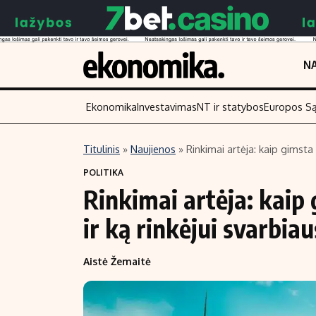
NA
Ekonomika
Investavimas
NT ir statybos
Europos S
Titulinis
»
Naujienos
»
Rinkimai artėja: kaip gimsta 
Turinys
Skaitykite
POLITIKA
Rinkimai artėja: kaip
Naujienos
Finansai
Aplinka
Įmonės
ir ką rinkėjui svarbiau
Verslas
Žemės ūkis
Aistė Žemaitė
Energetika
Technologijos
Ekonomika
Laisvalaikis
Politika