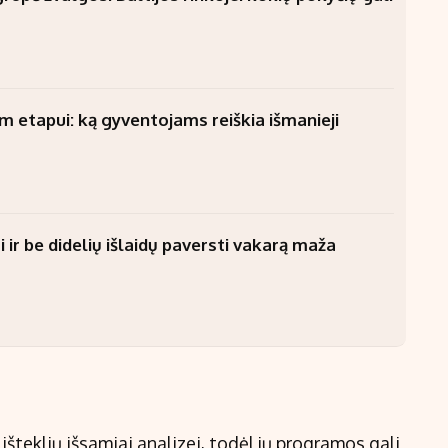
am etapui: ką gyventojams reiškia išmanieji
 ir be didelių išlaidų paversti vakarą maža
šteklių išsamiai analizei, todėl jų programos gali