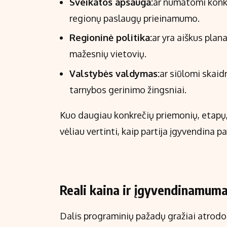
Sveikatos apsauga:
ar numatomi konkr
regionų paslaugų prieinamumo.
Regioninė politika:
ar yra aiškus plana
mažesnių vietovių.
Valstybės valdymas:
ar siūlomi skaid
tarnybos gerinimo žingsniai.
Kuo daugiau konkrečių priemonių, etapų,
vėliau vertinti, kaip partija įgyvendina p
Reali kaina ir įgyvendinamum
Dalis programinių pažadų gražiai atrodo 