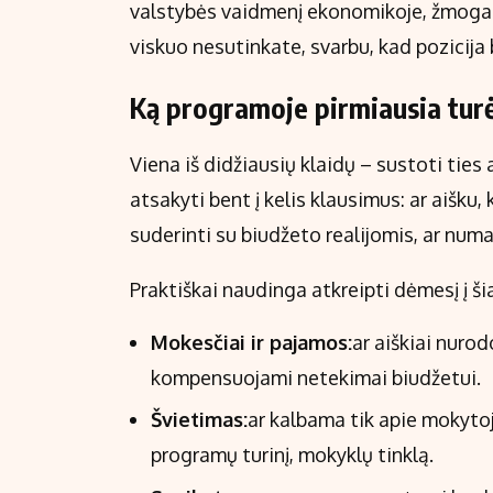
valstybės vaidmenį ekonomikoje, žmogaus
viskuo nesutinkate, svarbu, kad pozicija b
Ką programoje pirmiausia turėt
Viena iš didžiausių klaidų – sustoti ties
atsakyti bent į kelis klausimus: ar aišku,
suderinti su biudžeto realijomis, ar nu
Praktiškai naudinga atkreipti dėmesį į šia
Mokesčiai ir pajamos:
ar aiškiai nuro
kompensuojami netekimai biudžetui.
Švietimas:
ar kalbama tik apie mokytoj
programų turinį, mokyklų tinklą.