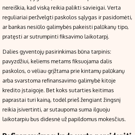
nereiškia, kad viską reikia palikti savieigai. Verta
reguliariai peržvelgti paskolos sąlygas ir pasidomėti,
ar bankas nesiūlo galimybės pakeisti palūkanų tipo,
pratęsti ar sutrumpinti fiksavimo laikotarpį.
Dalies gyventojų pasirinkimas būna tarpinis:
pavyzdžiui, keliems metams fiksuojama dalis
paskolos, o vėliau grįžtama prie kintamų palūkanų
arba svarstoma refinansavimo galimybė kitoje
kredito įstaigoje. Bet koks sutarties keitimas
paprastai turi kainą, todėl prieš žengiant žingsnį
reikia įsivertinti, ar sutaupoma suma ilguoju
laikotarpiu bus didesnė už papildomus mokesčius.