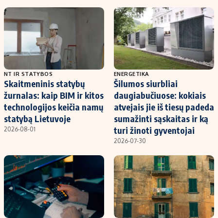
NT IR STATYBOS
ENERGETIKA
Skaitmeninis statybų
Šilumos siurbliai
žurnalas: kaip BIM ir kitos
daugiabučiuose: kokiais
technologijos keičia namų
atvejais jie iš tiesų padeda
statybą Lietuvoje
sumažinti sąskaitas ir ką
turi žinoti gyventojai
2026-08-01
2026-07-30