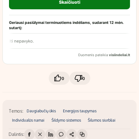
0
0
Temos:
Daugiabučių ūkis
Energijos taupymas
Individualūs namai
Šildymo sistemos
Šilumos siurbliai
Dalintis: