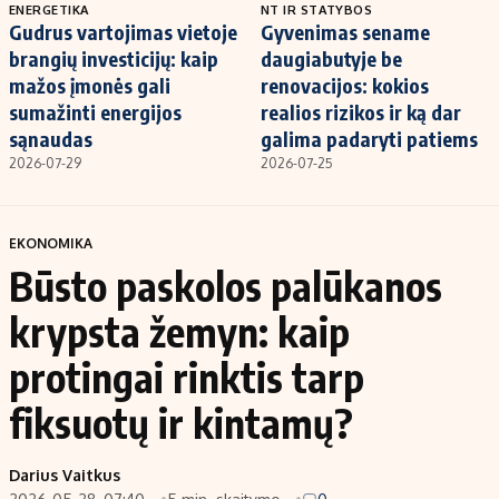
ENERGETIKA
NT IR STATYBOS
Gudrus vartojimas vietoje
Gyvenimas sename
brangių investicijų: kaip
daugiabutyje be
mažos įmonės gali
renovacijos: kokios
sumažinti energijos
realios rizikos ir ką dar
sąnaudas
galima padaryti patiems
2026-07-29
2026-07-25
EKONOMIKA
Būsto paskolos palūkanos
krypsta žemyn: kaip
protingai rinktis tarp
fiksuotų ir kintamų?
Darius Vaitkus