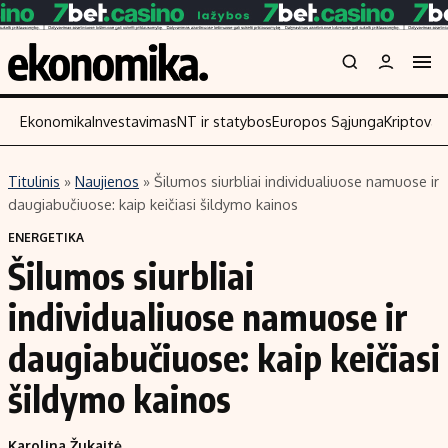
Ekonomika
Investavimas
NT ir statybos
Europos Sąjunga
Kriptoval
Titulinis
»
Naujienos
»
Šilumos siurbliai individualiuose namuose ir
Turinys
Skaitykite
daugiabučiuose: kaip keičiasi šildymo kainos
Naujienos
Finansai
ENERGETIKA
Šilumos siurbliai
Aplinka
Įmonės
Verslas
Žemės ūkis
individualiuose namuose ir
Energetika
Technologijos
daugiabučiuose: kaip keičiasi
Ekonomika
Laisvalaikis
šildymo kainos
Politika
NT ir statybos
Karolina Žukaitė