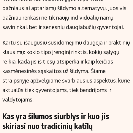
Kontaktai
dažniausiai aptariamų šildymo alternatyvų. Juos vis
Regionų naujienos
dažniau renkasi ne tik naujų individualių namų
Indėlių palūkanos
savininkai, bet ir senesnių daugiabučių gyventojai.
Kartu su išaugusiu susidomėjimu daugėja ir praktinių
klausimų: kokio tipo įrenginį rinktis, kokių sąlygų
reikia, kada jis iš tiesų atsiperka ir kaip keičiasi
kasmėnesinės sąskaitos už šildymą. Šiame
straipsnyje apžvelgiame svarbiausius aspektus, kurie
aktualūs tiek gyventojams, tiek bendrijoms ir
valdytojams.
Kas yra šilumos siurblys ir kuo jis
skiriasi nuo tradicinių katilų