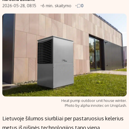
2026-05-28, 08:15
6 min. skaitymo
0
Populiarios temos
Titulinis
Investavimas
Nedarbo išmokos skaičiuoklė
Akcijų rinka
Indėliai
Saulės elektrinės
Indėlių skaičiuoklė
Kriptovaliutos
Būsto finansai
Infliacija
Įdomios naujienos
Migracija
Redakcija
Apie mus
Heat pump outdoor unit house winter.
Redakcijos politika
Photo by alpha innotec on Unsplash.
Privatumo politika
Lietuvoje šilumos siurbliai per pastaruosius kelerius
Turinio žymėjimo taisyklės
metus iš nišinės technologijos tapo viena