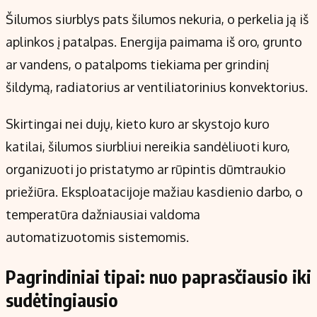
Šilumos siurblys pats šilumos nekuria, o perkelia ją iš
aplinkos į patalpas. Energija paimama iš oro, grunto
ar vandens, o patalpoms tiekiama per grindinį
šildymą, radiatorius ar ventiliatorinius konvektorius.
Skirtingai nei dujų, kieto kuro ar skystojo kuro
katilai, šilumos siurbliui nereikia sandėliuoti kuro,
organizuoti jo pristatymo ar rūpintis dūmtraukio
priežiūra. Eksploatacijoje mažiau kasdienio darbo, o
temperatūra dažniausiai valdoma
automatizuotomis sistemomis.
Pagrindiniai tipai: nuo paprasčiausio iki
sudėtingiausio