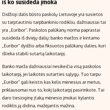
iš ko susideda įmoka
Didžioji dalis būsto paskolų Lietuvoje yra susietos
su tarptautiniu tarpbankiniu rodikliu, dažniausiai tai
yra „Euribor“. Paskolos palūkanų norma paprastai
susideda iš dviejų dalių: banko maržos ir kintamo
„Euribor“ dydžio arba fiksuotos palūkanų dalies, kuri
išlieka stabili sutartą laikotarpį.
Banko marža dažniausiai nesikeičia visą paskolos
laikotarpį, jei laikotės sutarties sąlygų. Tuo tarpu
„Euribor“ gali keistis kas kelis mėnesius ar metus,
priklausomai nuo to, kokį laikotarpį pasirinkote. Tai
daro tiesioginę įtaką mėnesio įmokai: kylantis
rodiklis ją didina, mažėjantis mažina.