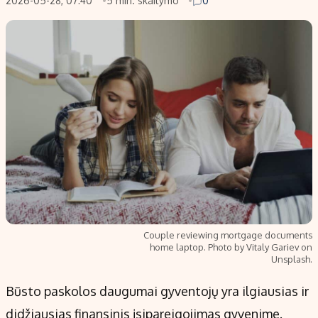
2026-05-28, 07:40
5 min. skaitymo
0
Couple reviewing mortgage documents
home laptop. Photo by Vitaly Gariev on
Unsplash.
Būsto paskolos daugumai gyventojų yra ilgiausias ir
didžiausias finansinis įsipareigojimas gyvenime.