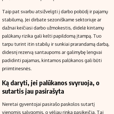
Taip pat svarbu atsižvelgti į darbo pobūdį ir pajamų
stabilumą. Jei dirbate sezoniškame sektoriuje ar
dažnai keičiasi darbo užmokestis, didelė kintamų
palūkanų rizika gali kelti papildomą įtampą. Tuo
tarpu turint itin stabilų ir sunkiai prarandamą darbą,
didesnį rezervą santaupoms ar galimybę lengvai
padidinti pajamas, kintamos palūkanos gali būti
priimtinesnės.
Ką daryti, jei palūkanos svyruoja, o
sutartis jau pasirašyta
Neretai gyventojai pasirašo paskolos sutartį
vienomis sąlygomis, o vėliau rinka pasikeičia. Tai