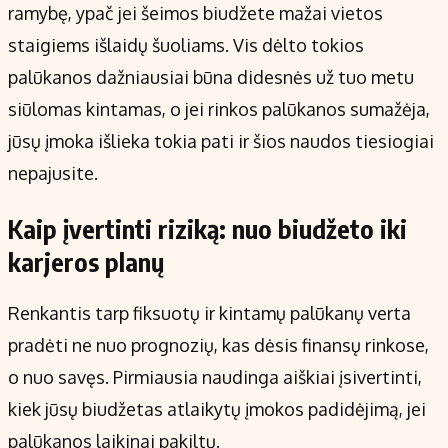
ramybę, ypač jei šeimos biudžete mažai vietos
staigiems išlaidų šuoliams. Vis dėlto tokios
palūkanos dažniausiai būna didesnės už tuo metu
siūlomas kintamas, o jei rinkos palūkanos sumažėja,
jūsų įmoka išlieka tokia pati ir šios naudos tiesiogiai
nepajusite.
Kaip įvertinti riziką: nuo biudžeto iki
karjeros planų
Renkantis tarp fiksuotų ir kintamų palūkanų verta
pradėti ne nuo prognozių, kas dėsis finansų rinkose,
o nuo savęs. Pirmiausia naudinga aiškiai įsivertinti,
kiek jūsų biudžetas atlaikytų įmokos padidėjimą, jei
palūkanos laikinai pakiltų.