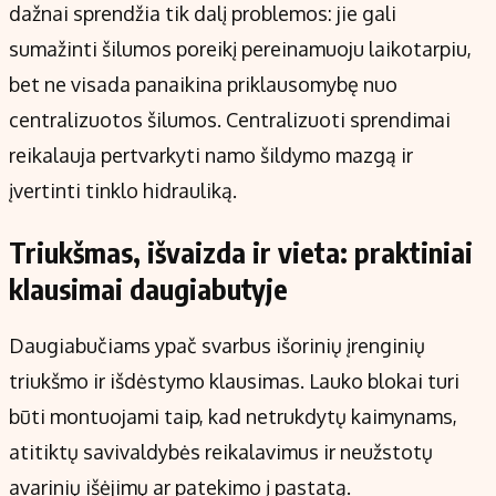
dažnai sprendžia tik dalį problemos: jie gali
sumažinti šilumos poreikį pereinamuoju laikotarpiu,
bet ne visada panaikina priklausomybę nuo
centralizuotos šilumos. Centralizuoti sprendimai
reikalauja pertvarkyti namo šildymo mazgą ir
įvertinti tinklo hidrauliką.
Triukšmas, išvaizda ir vieta: praktiniai
klausimai daugiabutyje
Daugiabučiams ypač svarbus išorinių įrenginių
triukšmo ir išdėstymo klausimas. Lauko blokai turi
būti montuojami taip, kad netrukdytų kaimynams,
atitiktų savivaldybės reikalavimus ir neužstotų
avarinių išėjimų ar patekimo į pastatą.