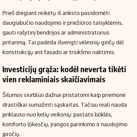
Prieš diegiant reikėtų iš anksto pasidomėti
daugiabučio naudojimo ir priežiūros taisyklėmis,
gauti rašytinį bendrijos ar administratorius
pritarimą. Tai padeda išvengti vėlesnių ginčų dėl
konstrukcijų ant fasado ar triukšmo naktimis.
Investicijų grąža: kodėl neverta tikėti
vien reklaminiais skaičiavimais
Šilumos siurbliai dažnai pristatomi kaip priemonė
drastiškai sumažinti sąskaitas. Tačiau reali nauda
priklauso nuo kelių veiksnių: pastato būklės,
komforto lūkesčių, įrangos parinkimo ir naudojimo
įpročių.