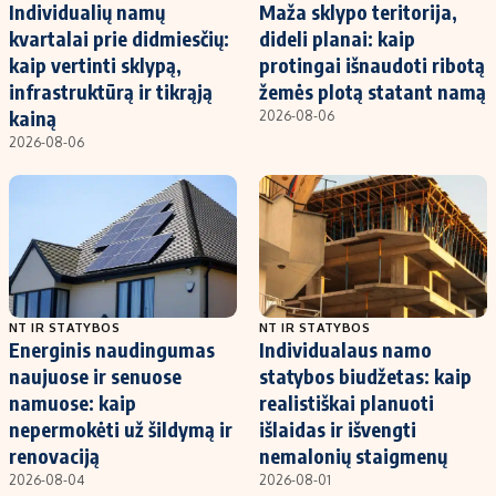
Individualių namų
Maža sklypo teritorija,
kvartalai prie didmiesčių:
dideli planai: kaip
kaip vertinti sklypą,
protingai išnaudoti ribotą
infrastruktūrą ir tikrąją
žemės plotą statant namą
kainą
2026-08-06
2026-08-06
NT IR STATYBOS
NT IR STATYBOS
Energinis naudingumas
Individualaus namo
naujuose ir senuose
statybos biudžetas: kaip
namuose: kaip
realistiškai planuoti
nepermokėti už šildymą ir
išlaidas ir išvengti
renovaciją
nemalonių staigmenų
2026-08-04
2026-08-01