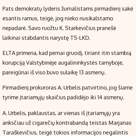
Pats demokratų lyderis žurnalistams pirmadienį sakė
esantis ramus, teigė, jog nieko nusikalstamo
nepadarė. Savo ruožtu K. Starkevičius pranešė
laikinai stabdantis narystę TS-LKD.
ELTA primena, kad pernai gruodį, tiriant itin stambią
korupciją Valstybinėje augalininkystės tarnyboje,
pareigūnai iš viso buvo sulaikę 13 asmenų.
Pirmadienį prokuroras A. Urbelis patvirtino, jog šiame
tyrime įtariamųjų skaičius padidėjo iki 14 asmenų.
A. Urbelis, paklaustas, ar vienas iš įtariamųjų yra
anksčiau už cigarečių kontrabandą teistas Marjanas
Taraškevičius, teigė tokios informacijos negalintis