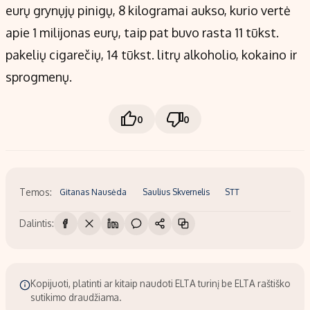
eurų grynųjų pinigų, 8 kilogramai aukso, kurio vertė
apie 1 milijonas eurų, taip pat buvo rasta 11 tūkst.
pakelių cigarečių, 14 tūkst. litrų alkoholio, kokaino ir
sprogmenų.
0
0
Temos:
Gitanas Nausėda
Saulius Skvernelis
STT
Dalintis:
Kopijuoti, platinti ar kitaip naudoti ELTA turinį be ELTA raštiško
sutikimo draudžiama.