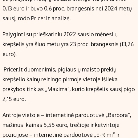
Kontaktai
0,13 euro ir buvo 0,6 proc. brangesnis nei 2024 metų
Regionų naujienos
sausį, rodo Pricer.lt analizė.
Indėlių palūkanos
Palyginti su prieškariniu 2022 sausio mėnesiu,
krepšelis yra šiuo metu yra 23 proc. brangesnis (13,26
euro).
Pricer.lt duomenimis, pigiausių maisto prekių
krepšelio kainų reitingo pirmoje vietoje išlieka
prekybos tinklas „Maxima“, kurio krepšelis sausį pigo
2,15 euro.
Antroje vietoje – internetinė parduotuvė „Barbora“,
mažinusi kainas 5,55 euro, trečioje ir ketvirtoje
pozicijose – internetinė parduotuvė „E-Rimi“ ir