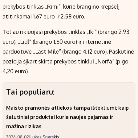
prekybos tinklas „Rimi“, kurie brangino krepšelį
atitinkamai 1,67 euro ir 2,58 euro.
Toliau rikiuojasi prekybos tinklas „Iki“ (brango 2,93
euro), „Lidl“ (brango 1,60 euro) ir internetinė
parduotuvė „Last Mile“ (brango 4,12 euro). Paskutinė
pozicija šįkart skirta prekybos tinklui „Norfa“ (pigo
4,2­0 euro).
Tai populiaru:
Maisto pramonės atliekos tampa ištekliumi: kaip
šalutiniai produktai kuria naujas pajamas ir
mažina rizikas
2026-08-02
|
Lukas Snarskis