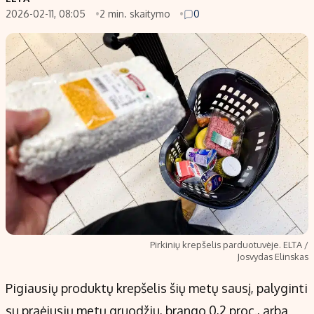
2026-02-11, 08:05
2 min. skaitymo
0
Populiarios temos
Titulinis
Investavimas
Nedarbo išmokos skaičiuoklė
Akcijų rinka
Indėliai
Saulės elektrinės
Indėlių skaičiuoklė
Kriptovaliutos
Būsto finansai
Infliacija
Įdomios naujienos
Migracija
Redakcija
Apie mus
Pirkinių krepšelis parduotuvėje. ELTA /
Redakcijos politika
Josvydas Elinskas
Privatumo politika
Pigiausių produktų krepšelis šių metų sausį, palyginti
Turinio žymėjimo taisyklės
su praėjusių metų gruodžiu, brango 0,2 proc., arba