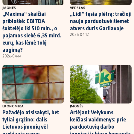
ĮMONĖS
VERSLAS
„Maxima“ skaičiai
„Lidl” tęsia plėtrą: trečioji
pribloškė: EBITDA
nauja parduotuvė šiemet
šoktelėjo iki 510 mln., o
atvers duris Garliavoje
pajamos siekė 6,35 mlrd.
2026-04-12
eurų, kas lėmė tokį
augimą?
2026-04-14
EKONOMIKA
ĮMONĖS
Pažadėjo atsisakyti, bet
Artėjant Velykoms
tyliai grąžino: dalis
keičiasi vaidmenys: prie
Lietuvos įmonių vėl
parduotuvių darbo
prekiauja narvų
jungiasi ir biuro komanda