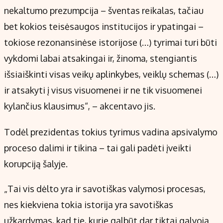
nekaltumo prezumpcija – šventas reikalas, tačiau
bet kokios teisėsaugos institucijos ir ypatingai –
tokiose rezonansinėse istorijose (…) tyrimai turi būti
vykdomi labai atsakingai ir, žinoma, stengiantis
išsiaiškinti visas veikų aplinkybes, veiklų schemas (…)
ir atsakyti į visus visuomenei ir ne tik visuomenei
kylančius klausimus“, – akcentavo jis.
Todėl prezidentas tokius tyrimus vadina apsivalymo
proceso dalimi ir tikina – tai gali padėti įveikti
korupciją šalyje.
„Tai vis dėlto yra ir savotiškas valymosi procesas,
nes kiekviena tokia istorija yra savotiškas
užkardymas, kad tie, kurie galbūt dar tiktai galvoja