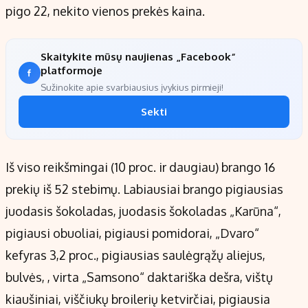
pigo 22, nekito vienos prekės kaina.
Skaitykite mūsų naujienas „Facebook“
platformoje
Sužinokite apie svarbiausius įvykius pirmieji!
Sekti
Iš viso reikšmingai (10 proc. ir daugiau) brango 16
prekių iš 52 stebimų. Labiausiai brango pigiausias
juodasis šokoladas, juodasis šokoladas „Karūna“,
pigiausi obuoliai, pigiausi pomidorai, „Dvaro“
kefyras 3,2 proc., pigiausias saulėgrąžų aliejus,
bulvės, , virta „Samsono“ daktariška dešra, vištų
kiaušiniai, viščiukų broilerių ketvirčiai, pigiausia