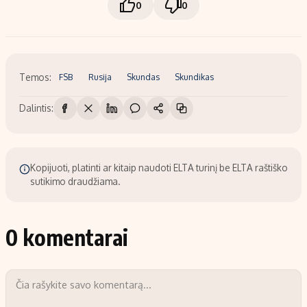
0
0
Temos:
FSB
Rusija
Skundas
Skundikas
Dalintis:
Kopijuoti, platinti ar kitaip naudoti ELTA turinį be ELTA raštiško
sutikimo draudžiama.
0 komentarai