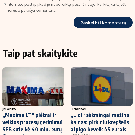
interneto puslapį, kad jų nebereiktų įvesti iš naujo, kai kitą kartą vėl
norėsiu parašyti komentarą.
Taip pat skaitykite
ĮMONĖS
FINANSAI
„Maxima LT” plėtrai ir
„Lidl“ sėkmingai mažina
veiklos procesų gerinimui
kainas: pirkinių krepšelis
SEB suteikė 40 mln. eurų
atpigo beveik 45 eurais