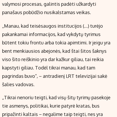
valymosi procesas, galintis padėti užkardyti
panašaus pobūdžio nusikalstamas veikas.
„Manau, kad teisėsaugos institucijos (…) turėjo
pakankamai informacijos, kad vykdytų tyrimus
būtent tokiu frontu arba tokia apimtimi. Ir jeigu yra
bent menkiausios abejonės, kad štai šitos šaknys
viso šito reiškinio yra dar kažkur giliau, tai reikia
kapstyti giliau. Todėl tikrai manau, kad tam
pagrindas buvo“, – antradienį LRT televizijai sakė
šalies vadovas.
„Tikrai nenoriu teigti, kad visų šitų tyrimų pasekoje
tie asmenys, politikai, kurie patyrė kratas, bus
pripažinti kaltais – negalime taip teigti, nes yra