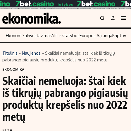
Ekonomika
Investavimas
NT ir statybos
Europos Sąjunga
Kriptoval
Titulinis
»
Naujienos
»
Skaičiai nemeluoja: štai kiek iš tikrųjų
Turinys
Skaitykite
pabrango pigiausių produktų krepšelis nuo 2022 metų
Naujienos
Finansai
EKONOMIKA
Skaičiai nemeluoja: štai kiek
Aplinka
Įmonės
Verslas
Žemės ūkis
iš tikrųjų pabrango pigiausių
Energetika
Technologijos
produktų krepšelis nuo 2022
Ekonomika
Laisvalaikis
metų
Politika
NT ir statybos
ELTA