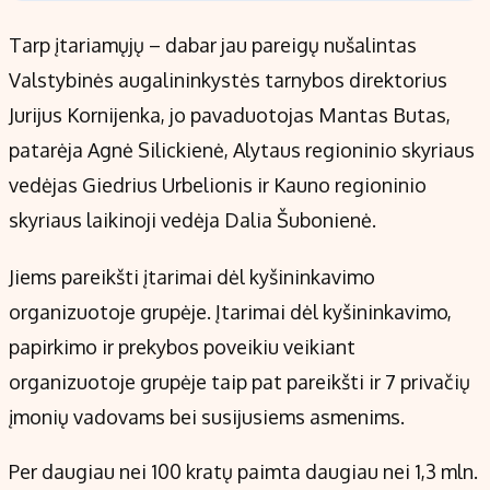
Tarp įtariamųjų – dabar jau pareigų nušalintas
Valstybinės augalininkystės tarnybos direktorius
Jurijus Kornijenka, jo pavaduotojas Mantas Butas,
patarėja Agnė Silickienė, Alytaus regioninio skyriaus
vedėjas Giedrius Urbelionis ir Kauno regioninio
skyriaus laikinoji vedėja Dalia Šubonienė.
Jiems pareikšti įtarimai dėl kyšininkavimo
organizuotoje grupėje. Įtarimai dėl kyšininkavimo,
papirkimo ir prekybos poveikiu veikiant
organizuotoje grupėje taip pat pareikšti ir 7 privačių
įmonių vadovams bei susijusiems asmenims.
Per daugiau nei 100 kratų paimta daugiau nei 1,3 mln.