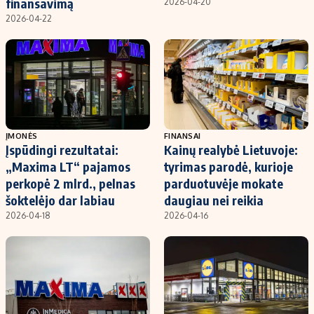
finansavimą
2026-04-20
2026-04-22
ĮMONĖS
FINANSAI
Įspūdingi rezultatai:
Kainų realybė Lietuvoje:
„Maxima LT“ pajamos
tyrimas parodė, kurioje
perkopė 2 mlrd., pelnas
parduotuvėje mokate
šoktelėjo dar labiau
daugiau nei reikia
2026-04-18
2026-04-16