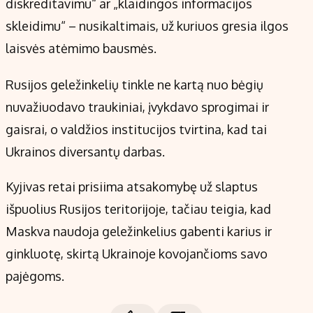
diskreditavimu“ ar „klaidingos informacijos
skleidimu“ – nusikaltimais, už kuriuos gresia ilgos
laisvės atėmimo bausmės.
Rusijos geležinkelių tinkle ne kartą nuo bėgių
nuvažiuodavo traukiniai, įvykdavo sprogimai ir
gaisrai, o valdžios institucijos tvirtina, kad tai
Ukrainos diversantų darbas.
Kyjivas retai prisiima atsakomybę už slaptus
išpuolius Rusijos teritorijoje, tačiau teigia, kad
Maskva naudoja geležinkelius gabenti karius ir
ginkluotę, skirtą Ukrainoje kovojančioms savo
pajėgoms.