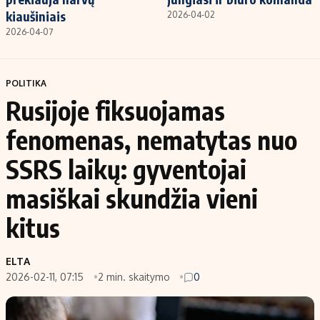
kiaušiniais
2026-04-02
2026-04-07
POLITIKA
Rusijoje fiksuojamas
fenomenas, nematytas nuo
SSRS laikų: gyventojai
masiškai skundžia vieni
kitus
ELTA
2026-02-11, 07:15
2 min. skaitymo
0