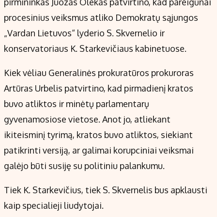
pirmininkas Juozas Olekas patvirtino, kad pareigūnai
procesinius veiksmus atliko Demokratų sąjungos
„Vardan Lietuvos“ lyderio S. Skvernelio ir
konservatoriaus K. Starkevičiaus kabinetuose.
Kiek vėliau Generalinės prokuratūros prokuroras
Artūras Urbelis patvirtino, kad pirmadienį kratos
buvo atliktos ir minėtų parlamentarų
gyvenamosiose vietose. Anot jo, atliekant
ikiteisminį tyrimą, kratos buvo atliktos, siekiant
patikrinti versiją, ar galimai korupciniai veiksmai
galėjo būti susiję su politiniu palankumu.
Tiek K. Starkevičius, tiek S. Skvernelis bus apklausti
kaip specialieji liudytojai.