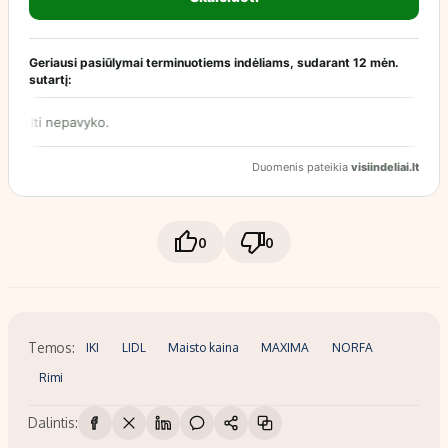
0
0
Temos:
IKI
LIDL
Maisto kaina
MAXIMA
NORFA
Rimi
Dalintis: