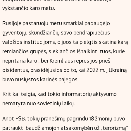
vykstančio karo metu.
Rusijoje pastaruoju metu smarkiai padaugėjo
gyventojų, skundžiančių savo bendrapiliečius
valdžios institucijoms, o juos taip elgtis skatina karą
remiančios grupės, siekiančios išnaikinti tuos, kurie
nepritaria karui, bei Kremliaus represijos prieš
disidentus, prasidėjusios po to, kai 2022 m. į Ukrainą
buvo nusiųstos karinės pajėgos.
Kritikai teigia, kad tokio informatorių aktyvumo
nematyta nuo sovietinių laikų.
Anot FSB, tokių pranešimų pagrindu 18 žmonių buvo
patraukti baudžiamojon atsakomybėn už „terorizmą“