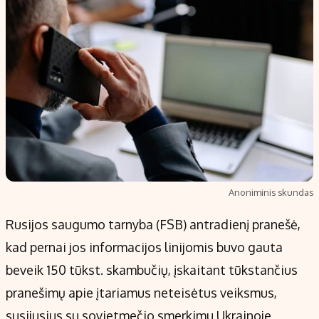
Anoniminis skundas
Rusijos saugumo tarnyba (FSB) antradienį pranešė,
kad pernai jos informacijos linijomis buvo gauta
beveik 150 tūkst. skambučių, įskaitant tūkstančius
pranešimų apie įtariamus neteisėtus veiksmus,
susijusius su sovietmečio smerkimu Ukrainoje