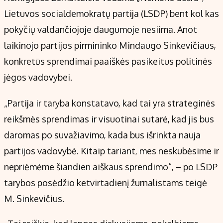
Kontaktai
Lietuvos socialdemokratų partija (LSDP) bent kol kas
Regionų naujienos
pokyčių valdančiojoje daugumoje nesiima. Anot
Indėlių palūkanos
laikinojo partijos pirmininko Mindaugo Sinkevičiaus,
konkretūs sprendimai paaiškės pasikeitus politinės
jėgos vadovybei.
„Partija ir taryba konstatavo, kad tai yra strateginės
reikšmės sprendimas ir visuotinai sutarė, kad jis bus
daromas po suvažiavimo, kada bus išrinkta nauja
partijos vadovybė. Kitaip tariant, mes neskubėsime ir
nepriėmėme šiandien aiškaus sprendimo“, – po LSDP
tarybos posėdžio ketvirtadienį žurnalistams teigė
M. Sinkevičius.