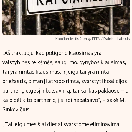
Kapčiamiestis žiemą. ELTA / Dainius Labutis
„Aš traktuoju, kad poligono klausimas yra
valstybinės reikšmės, saugumo, gynybos klausimas,
tai yra rimtas klausimas. Ir jeigu tai yra rimta
priežastis, o man ji atrodo rimta, svarstyti koalicijos
partnerių elgesį ir balsavimą, tai kai kas paklausė – o
kaip dėl kito partnerio, jis irgi nebalsavo“, – sakė M.
Sinkevičius.
„Tai jeigu mes šiai dienai svarstome eliminavimą