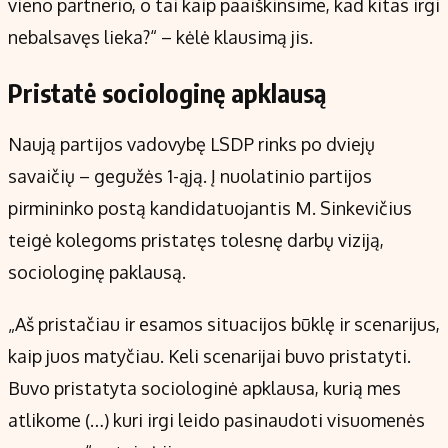
vieno partnerio, o tai kaip paaiškinsime, kad kitas irgi
nebalsavęs lieka?“ – kėlė klausimą jis.
Pristatė sociologinę apklausą
Naują partijos vadovybę LSDP rinks po dviejų
savaičių – gegužės 1-ąją. Į nuolatinio partijos
pirmininko postą kandidatuojantis M. Sinkevičius
teigė kolegoms pristatęs tolesnę darbų viziją,
sociologinę paklausą.
„Aš pristačiau ir esamos situacijos būklę ir scenarijus,
kaip juos matyčiau. Keli scenarijai buvo pristatyti.
Buvo pristatyta sociologinė apklausa, kurią mes
atlikome (…) kuri irgi leido pasinaudoti visuomenės