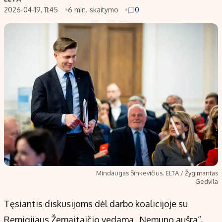
2026-04-19, 11:45
6 min. skaitymo
0
Populiarios temos
Titulinis
Investavimas
Nedarbo išmokos skaičiuoklė
Akcijų rinka
Indėliai
Saulės elektrinės
Indėlių skaičiuoklė
Kriptovaliutos
Būsto finansai
Infliacija
Įdomios naujienos
Migracija
Redakcija
Apie mus
Mindaugas Sinkevičius. ELTA / Žygimantas
Redakcijos politika
Gedvila
Privatumo politika
Tęsiantis diskusijoms dėl darbo koalicijoje su
Turinio žymėjimo taisyklės
Remigijaus Žemaitaičio vedama „Nemuno aušra“,