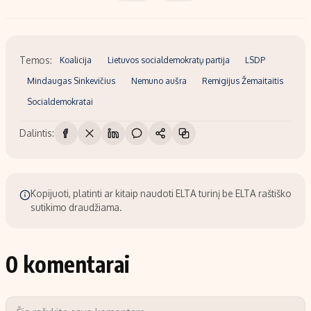
Temos:
Koalicija
Lietuvos socialdemokratų partija
LSDP
Mindaugas Sinkevičius
Nemuno aušra
Remigijus Žemaitaitis
Socialdemokratai
Dalintis:
Kopijuoti, platinti ar kitaip naudoti ELTA turinį be ELTA raštiško
sutikimo draudžiama.
0 komentarai