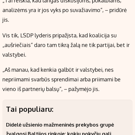
„Tai reiškia, kad langas diskusijoms, pokalbiams,
analizėms yra ir jos vyks po suvažiavimo“, – pridūrė
jis.
Vis tik, LSDP lyderis pripažįsta, kad koalicija su
„aušriečiais“ daro tam tikrą žalą ne tik partijai, bet ir
valstybei.
„Aš manau, kad kenkia galbūt ir valstybei, nes
nepriimami svarbūs sprendimai arba priimami be
vieno iš partnerių balsų“, – pažymėjo jis.
Tai populiaru:
Didelė užsienio mažmeninės prekybos grupė
žvalgosi Baltijos rinkoje: kokių pokyčių gali