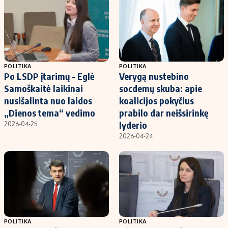
POLITIKA
POLITIKA
Po LSDP įtarimų – Eglė
Verygą nustebino
Samoškaitė laikinai
socdemų skuba: apie
nusišalinta nuo laidos
koalicijos pokyčius
„Dienos tema“ vedimo
prabilo dar neišsirinkę
lyderio
2026-04-25
2026-04-24
POLITIKA
POLITIKA