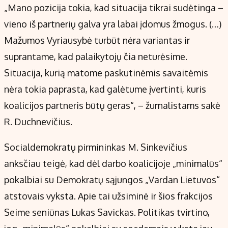
„Mano pozicija tokia, kad situacija tikrai sudėtinga –
vieno iš partnerių galva yra labai įdomus žmogus. (…)
Mažumos Vyriausybė turbūt nėra variantas ir
suprantame, kad palaikytojų čia neturėsime.
Situacija, kurią matome paskutinėmis savaitėmis
nėra tokia paprasta, kad galėtume įvertinti, kuris
koalicijos partneris būtų geras“, – žurnalistams sakė
R. Duchnevičius.
Socialdemokratų pirmininkas M. Sinkevičius
anksčiau teigė, kad dėl darbo koalicijoje „minimalūs“
pokalbiai su Demokratų sąjungos „Vardan Lietuvos“
atstovais vyksta. Apie tai užsiminė ir šios frakcijos
Seime seniūnas Lukas Savickas. Politikas tvirtino,