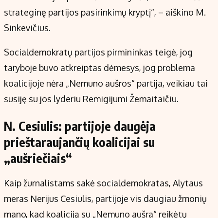
strateginę partijos pasirinkimų kryptį“, – aiškino M.
Sinkevičius.
Socialdemokratų partijos pirmininkas teigė, jog
taryboje buvo atkreiptas dėmesys, jog problema
koalicijoje nėra „Nemuno aušros“ partija, veikiau tai
susiję su jos lyderiu Remigijumi Žemaitaičiu.
N. Cesiulis: partijoje daugėja
prieštaraujančių koalicijai su
„aušriečiais“
Kaip žurnalistams sakė socialdemokratas, Alytaus
meras Nerijus Cesiulis, partijoje vis daugiau žmonių
mano, kad koaliciją su „Nemuno aušra“ reikėtų