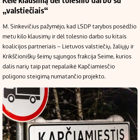
Kėlė klausimą dėl tolesnio darbo su
„valstiečiais“
M. Sinkevičius pažymėjo, kad LSDP tarybos posėdžio
metu kilo klausimų ir dėl tolesnio darbo su kitais
koalicijos partneriais – Lietuvos valstiečių, žaliųjų ir
Krikščioniškų šeimų sąjungos frakcija Seime, kurios
dalis narių taip pat nepalaikė Kapčiamiesčio
poligono steigimą numatančio projekto.