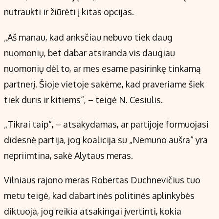
nutraukti ir žiūrėti į kitas opcijas.
„Aš manau, kad anksčiau nebuvo tiek daug
nuomonių, bet dabar atsiranda vis daugiau
nuomonių dėl to, ar mes esame pasirinkę tinkamą
partnerį. Šioje vietoje sakėme, kad praveriame šiek
tiek duris ir kitiems“, – teigė N. Cesiulis.
„Tikrai taip“, – atsakydamas, ar partijoje formuojasi
didesnė partija, jog koalicija su „Nemuno aušra“ yra
nepriimtina, sakė Alytaus meras.
Vilniaus rajono meras Robertas Duchnevičius tuo
metu teigė, kad dabartinės politinės aplinkybės
diktuoja, jog reikia atsakingai įvertinti, kokia