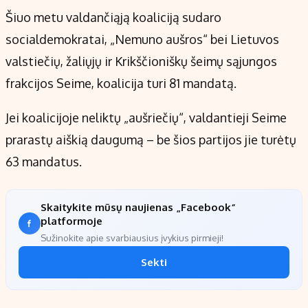
Šiuo metu valdančiąją koaliciją sudaro
socialdemokratai, „Nemuno aušros“ bei Lietuvos
valstiečių, žaliųjų ir Krikščioniškų šeimų sąjungos
frakcijos Seime, koalicija turi 81 mandatą.
Jei koalicijoje neliktų „aušriečių“, valdantieji Seime
prarastų aiškią daugumą – be šios partijos jie turėtų
63 mandatus.
Skaitykite mūsų naujienas „Facebook“
platformoje
Sužinokite apie svarbiausius įvykius pirmieji!
Sekti