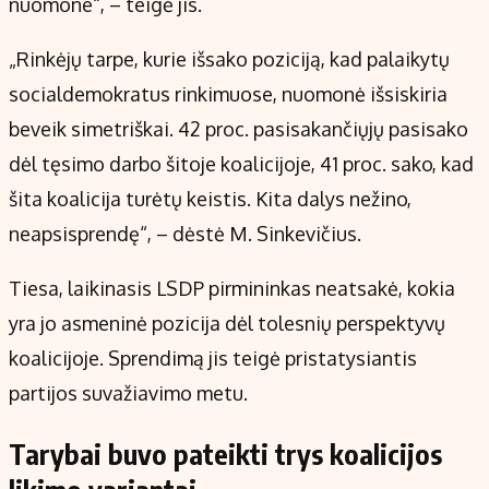
nuomone“, – teigė jis.
„Rinkėjų tarpe, kurie išsako poziciją, kad palaikytų
socialdemokratus rinkimuose, nuomonė išsiskiria
beveik simetriškai. 42 proc. pasisakančiųjų pasisako
dėl tęsimo darbo šitoje koalicijoje, 41 proc. sako, kad
šita koalicija turėtų keistis. Kita dalys nežino,
neapsisprendę“, – dėstė M. Sinkevičius.
Tiesa, laikinasis LSDP pirmininkas neatsakė, kokia
yra jo asmeninė pozicija dėl tolesnių perspektyvų
koalicijoje. Sprendimą jis teigė pristatysiantis
partijos suvažiavimo metu.
Tarybai buvo pateikti trys koalicijos