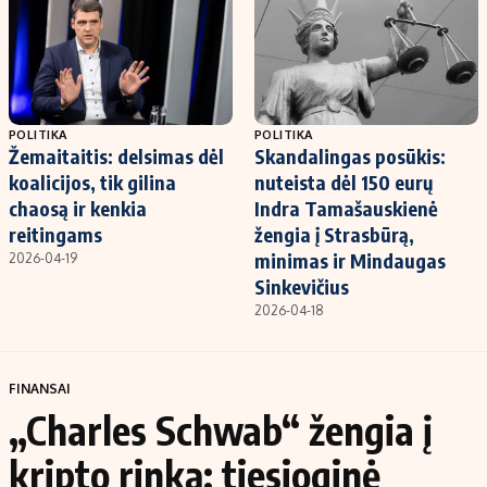
POLITIKA
POLITIKA
Žemaitaitis: delsimas dėl
Skandalingas posūkis:
koalicijos, tik gilina
nuteista dėl 150 eurų
chaosą ir kenkia
Indra Tamašauskienė
reitingams
žengia į Strasbūrą,
minimas ir Mindaugas
2026-04-19
Sinkevičius
2026-04-18
FINANSAI
„Charles Schwab“ žengia į
kripto rinką: tiesioginė