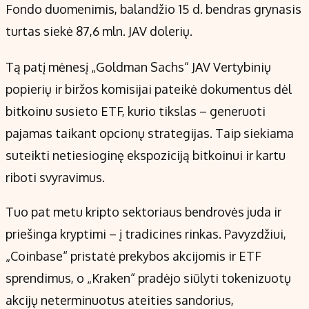
Fondo duomenimis, balandžio 15 d. bendras grynasis
turtas siekė 87,6 mln. JAV dolerių.
Tą patį mėnesį „Goldman Sachs“ JAV Vertybinių
popierių ir biržos komisijai pateikė dokumentus dėl
bitkoinu susieto ETF, kurio tikslas – generuoti
pajamas taikant opcionų strategijas. Taip siekiama
suteikti netiesioginę ekspoziciją bitkoinui ir kartu
riboti svyravimus.
Tuo pat metu kripto sektoriaus bendrovės juda ir
priešinga kryptimi – į tradicines rinkas. Pavyzdžiui,
„Coinbase“ pristatė prekybos akcijomis ir ETF
sprendimus, o „Kraken“ pradėjo siūlyti tokenizuotų
akcijų neterminuotus ateities sandorius,