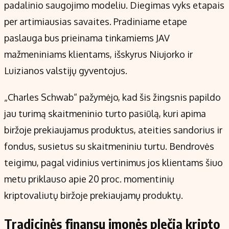
padalinio saugojimo modeliu. Diegimas vyks etapais
per artimiausias savaites. Pradiniame etape
paslauga bus prieinama tinkamiems JAV
mažmeniniams klientams, išskyrus Niujorko ir
Luizianos valstijų gyventojus.
„Charles Schwab“ pažymėjo, kad šis žingsnis papildo
jau turimą skaitmeninio turto pasiūlą, kuri apima
biržoje prekiaujamus produktus, ateities sandorius ir
fondus, susietus su skaitmeniniu turtu. Bendrovės
teigimu, pagal vidinius vertinimus jos klientams šiuo
metu priklauso apie 20 proc. momentinių
kriptovaliutų biržoje prekiaujamų produktų.
Tradicinės finansų įmonės plečia kripto