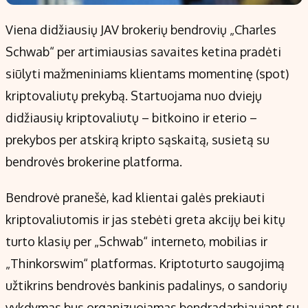
Viena didžiausių JAV brokerių bendrovių „Charles
Schwab“ per artimiausias savaites ketina pradėti
siūlyti mažmeniniams klientams momentinę (spot)
kriptovaliutų prekybą. Startuojama nuo dviejų
didžiausių kriptovaliutų – bitkoino ir eterio –
prekybos per atskirą kripto sąskaitą, susietą su
bendrovės brokerine platforma.
Bendrovė pranešė, kad klientai galės prekiauti
kriptovaliutomis ir jas stebėti greta akcijų bei kitų
turto klasių per „Schwab“ interneto, mobilias ir
„Thinkorswim“ platformas. Kriptoturto saugojimą
užtikrins bendrovės bankinis padalinys, o sandorių
vykdymas bus organizuojamas bendradarbiaujant su