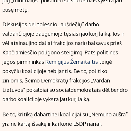
jog „minimalūs“ pokalbiai su socdemais vyksta jau
pusę metų.
Diskusijos dėl tolesnio „aušriečių“ darbo
valdančiojoje daugumoje tęsiasi jau kurį laiką. Jos ir
vėl atsinaujino daliai frakcijos narių balsavus prieš
Kapčiamiesčio poligono steigimą. Pats politinės
jėgos pirmininkas
Remigijus Žemaitaitis
teigė
pokyčių koalicijoje nebijantis. Be to, politiko
žiniomis, Seimo Demokratų frakcijos „Vardan
Lietuvos“ pokalbiai su socialdemokratais dėl bendro
darbo koalicijoje vyksta jau kurį laiką.
Be to, kritiką dabartinei koalicijai su „Nemuno aušra“
yra ne kartą išsakę ir kai kurie LSDP nariai.