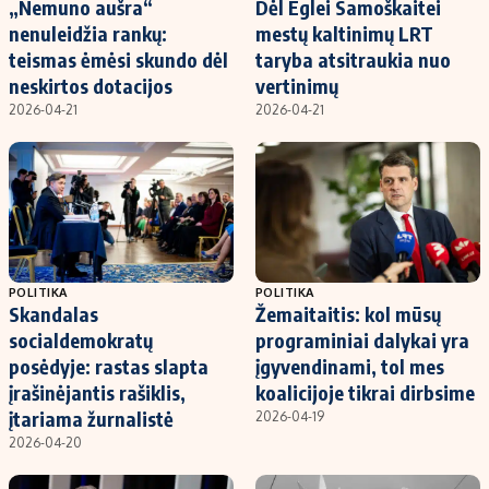
„Nemuno aušra“
Dėl Eglei Samoškaitei
nenuleidžia rankų:
mestų kaltinimų LRT
teismas ėmėsi skundo dėl
taryba atsitraukia nuo
neskirtos dotacijos
vertinimų
2026-04-21
2026-04-21
POLITIKA
POLITIKA
Skandalas
Žemaitaitis: kol mūsų
socialdemokratų
programiniai dalykai yra
posėdyje: rastas slapta
įgyvendinami, tol mes
įrašinėjantis rašiklis,
koalicijoje tikrai dirbsime
įtariama žurnalistė
2026-04-19
2026-04-20