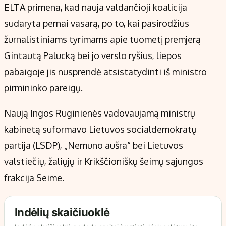
ELTA primena, kad nauja valdančioji koalicija
sudaryta pernai vasarą, po to, kai pasirodžius
žurnalistiniams tyrimams apie tuometį premjerą
Gintautą Palucką bei jo verslo ryšius, liepos
pabaigoje jis nusprendė atsistatydinti iš ministro
pirmininko pareigų.
Naują Ingos Ruginienės vadovaujamą ministrų
kabinetą suformavo Lietuvos socialdemokratų
partija (LSDP), „Nemuno aušra“ bei Lietuvos
valstiečių, žaliųjų ir Krikščioniškų šeimų sąjungos
frakcija Seime.