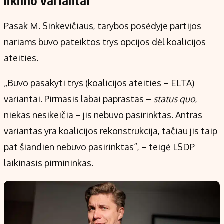
likimo variantai
Pasak M. Sinkevičiaus, tarybos posėdyje partijos
nariams buvo pateiktos trys opcijos dėl koalicijos
ateities.
„Buvo pasakyti trys (koalicijos ateities – ELTA)
variantai. Pirmasis labai paprastas –
status quo
,
niekas nesikeičia – jis nebuvo pasirinktas. Antras
variantas yra koalicijos rekonstrukcija, tačiau jis taip
pat šiandien nebuvo pasirinktas“, – teigė LSDP
laikinasis pirmininkas.