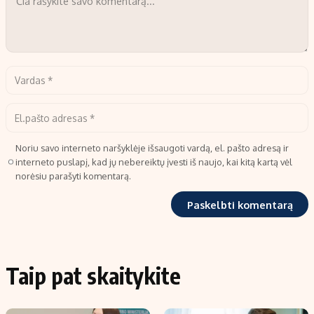
Noriu savo interneto naršyklėje išsaugoti vardą, el. pašto adresą ir
interneto puslapį, kad jų nebereiktų įvesti iš naujo, kai kitą kartą vėl
norėsiu parašyti komentarą.
Taip pat skaitykite