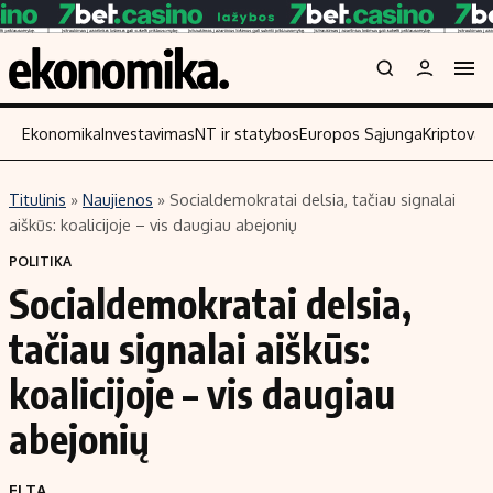
Ekonomika
Investavimas
NT ir statybos
Europos Sąjunga
Kriptoval
Titulinis
»
Naujienos
»
Socialdemokratai delsia, tačiau signalai
Turinys
Skaitykite
aiškūs: koalicijoje – vis daugiau abejonių
Naujienos
Finansai
POLITIKA
Socialdemokratai delsia,
Aplinka
Įmonės
Verslas
Žemės ūkis
tačiau signalai aiškūs:
Energetika
Technologijos
koalicijoje – vis daugiau
Ekonomika
Laisvalaikis
abejonių
Politika
NT ir statybos
ELTA