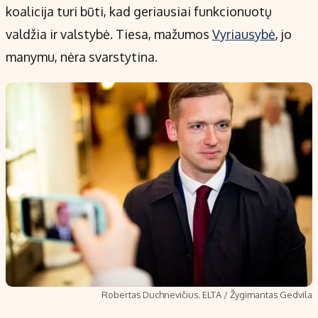
koalicija turi būti, kad geriausiai funkcionuotų
valdžia ir valstybė. Tiesa, mažumos
Vyriausybė
, jo
manymu, nėra svarstytina.
Robertas Duchnevičius. ELTA / Žygimantas Gedvila