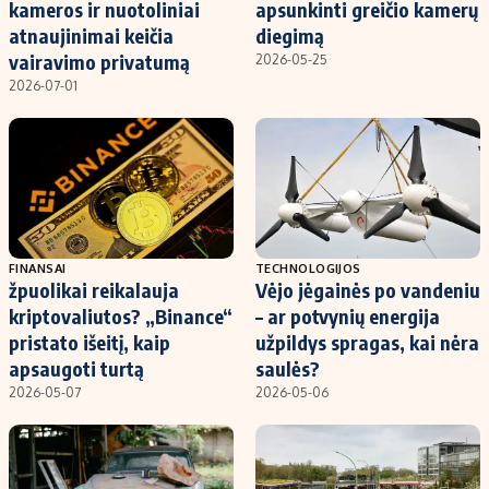
kameros ir nuotoliniai
apsunkinti greičio kamerų
atnaujinimai keičia
diegimą
vairavimo privatumą
2026-05-25
2026-07-01
FINANSAI
TECHNOLOGIJOS
žpuolikai reikalauja
Vėjo jėgainės po vandeniu
kriptovaliutos? „Binance“
– ar potvynių energija
pristato išeitį, kaip
užpildys spragas, kai nėra
apsaugoti turtą
saulės?
2026-05-07
2026-05-06