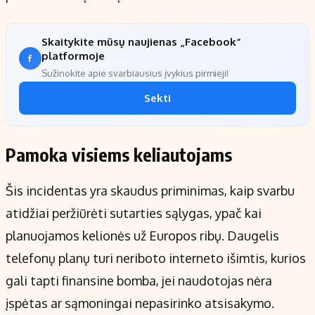
Skaitykite mūsų naujienas „Facebook“
platformoje
Sužinokite apie svarbiausius įvykius pirmieji!
Sekti
Pamoka visiems keliautojams
Šis incidentas yra skaudus priminimas, kaip svarbu
atidžiai peržiūrėti sutarties sąlygas, ypač kai
planuojamos kelionės už Europos ribų. Daugelis
telefonų planų turi neriboto interneto išimtis, kurios
gali tapti finansine bomba, jei naudotojas nėra
įspėtas ar sąmoningai nepasirinko atsisakymo.