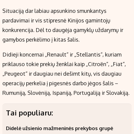
Situaciją dar labiau apsunkino smunkantys
pardavimai ir vis stipresnė Kinijos gamintojų
konkurencija. Dėl to daugėja gamyklų uždarymų ir
gamybos perkėlimo į kitas šalis.
Didieji koncernai „Renault“ ir „Stellantis“, kuriam
priklauso tokie prekių ženklai kaip „Citroën“, „Fiat“,
„Peugeot“ ir daugiau nei dešimt kitų, vis daugiau
operacijų perkelia į pigesnės darbo jėgos šalis –
Rumuniją, Slovėniją, Ispaniją, Portugaliją ir Slovakiją.
Tai populiaru:
Didelė užsienio mažmeninės prekybos grupė