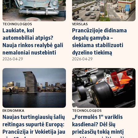
TECHNOLOGIJOS
VERSLAS
Laukiate, kol
Prancūzijoje didinama
automobiliai atpigs?
degalų gamyba –
Nauja rinkos realybė gali
siekiama stabilizuoti
nemaloniai nustebinti
dyzelino tiekimą
2026-04-29
2026-04-29
EKONOMIKA
TECHNOLOGIJOS
Naujas turtingiausių šalių
„Formulės 1“ variklis
reitingas supurtė Europą:
kasdienai? Dėl šių
Prancūzija ir Vokietija jau
priežasčių tokią mintį