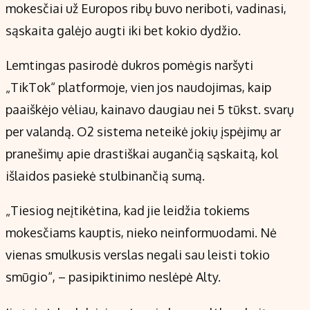
mokesčiai už Europos ribų buvo neriboti, vadinasi,
sąskaita galėjo augti iki bet kokio dydžio.
Lemtingas pasirodė dukros pomėgis naršyti
„TikTok“ platformoje, vien jos naudojimas, kaip
paaiškėjo vėliau, kainavo daugiau nei 5 tūkst. svarų
per valandą. O2 sistema neteikė jokių įspėjimų ar
pranešimų apie drastiškai augančią sąskaitą, kol
išlaidos pasiekė stulbinančią sumą.
„Tiesiog neįtikėtina, kad jie leidžia tokiems
mokesčiams kauptis, nieko neinformuodami. Nė
vienas smulkusis verslas negali sau leisti tokio
smūgio“, – pasipiktinimo neslėpė Alty.