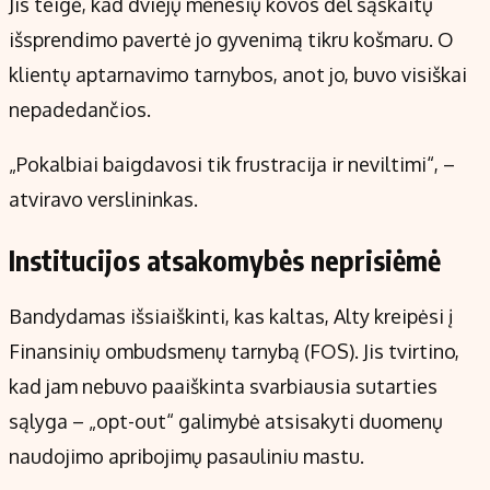
Jis teigė, kad dviejų mėnesių kovos dėl sąskaitų
išsprendimo pavertė jo gyvenimą tikru košmaru. O
klientų aptarnavimo tarnybos, anot jo, buvo visiškai
nepadedančios.
„Pokalbiai baigdavosi tik frustracija ir neviltimi“, –
atviravo verslininkas.
Institucijos atsakomybės neprisiėmė
Bandydamas išsiaiškinti, kas kaltas, Alty kreipėsi į
Finansinių ombudsmenų tarnybą (FOS). Jis tvirtino,
kad jam nebuvo paaiškinta svarbiausia sutarties
sąlyga – „opt-out“ galimybė atsisakyti duomenų
naudojimo apribojimų pasauliniu mastu.