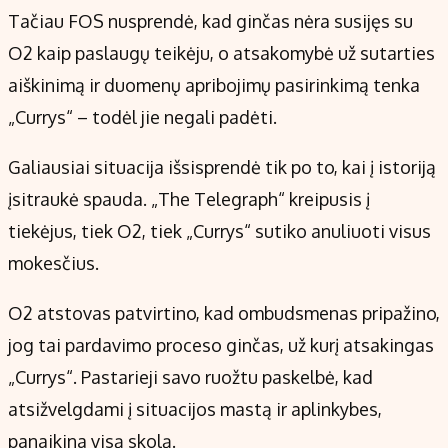
Tačiau FOS nusprendė, kad ginčas nėra susijęs su
O2 kaip paslaugų teikėju, o atsakomybė už sutarties
aiškinimą ir duomenų apribojimų pasirinkimą tenka
„Currys“ – todėl jie negali padėti.
Galiausiai situacija išsisprendė tik po to, kai į istoriją
įsitraukė spauda. „The Telegraph“ kreipusis į
tiekėjus, tiek O2, tiek „Currys“ sutiko anuliuoti visus
mokesčius.
O2 atstovas patvirtino, kad ombudsmenas pripažino,
jog tai pardavimo proceso ginčas, už kurį atsakingas
„Currys“. Pastarieji savo ruožtu paskelbė, kad
atsižvelgdami į situacijos mastą ir aplinkybes,
panaikina visą skolą.