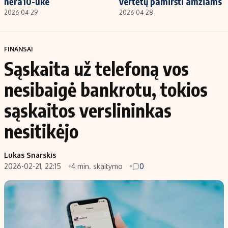
nėra10-uke
vertėtų pamiršti amžiams
2026-04-29
2026-04-28
FINANSAI
Sąskaita už telefoną vos
nesibaigė bankrotu, tokios
sąskaitos verslininkas
nesitikėjo
Lukas Snarskis
2026-02-21, 22:15
4 min. skaitymo
0