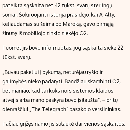
pateikta sąskaita net 42 tūkst. svarų sterlingų
sumai. Šokiruojanti istorija prasidėjo, kai A. Alty,
keliaudamas su šeima po Maroką, gavo pirmąją
žinutę iš mobiliojo tinklo tiekėjo O2.
Tuomet jis buvo informuotas, jog sąskaita siekė 22
tūkst. svarų.
„Buvau pakeliui į dykumą, neturėjau ryšio ir
galimybės nieko padaryti. Bandžiau skambinti O2,
bet maniau, kad tai koks nors sistemos klaidos
atvejis arba mano paskyra buvo įsilaužta“, – britų
dienraščiui „The Telegraph“ pasakojo verslininkas.
Tačiau grįžęs namo jis sulaukė dar vienos sąskaitos,