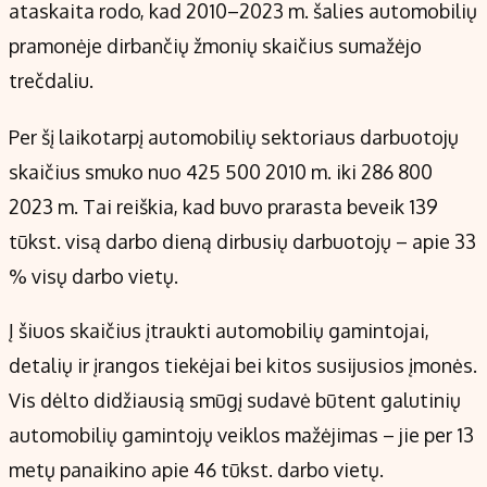
Kontaktai
ataskaita rodo, kad 2010–2023 m. šalies automobilių
Regionų naujienos
pramonėje dirbančių žmonių skaičius sumažėjo
Indėlių palūkanos
trečdaliu.
Per šį laikotarpį automobilių sektoriaus darbuotojų
skaičius smuko nuo 425 500 2010 m. iki 286 800
2023 m. Tai reiškia, kad buvo prarasta beveik 139
tūkst. visą darbo dieną dirbusių darbuotojų – apie 33
% visų darbo vietų.
Į šiuos skaičius įtraukti automobilių gamintojai,
detalių ir įrangos tiekėjai bei kitos susijusios įmonės.
Vis dėlto didžiausią smūgį sudavė būtent galutinių
automobilių gamintojų veiklos mažėjimas – jie per 13
metų panaikino apie 46 tūkst. darbo vietų.