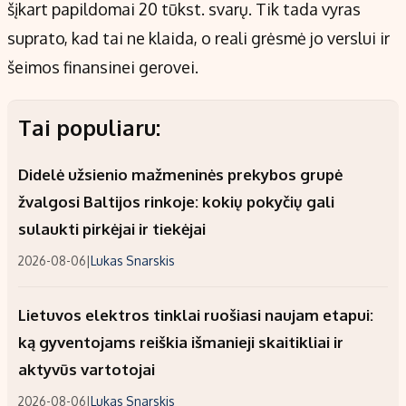
šįkart papildomai 20 tūkst. svarų. Tik tada vyras
suprato, kad tai ne klaida, o reali grėsmė jo verslui ir
šeimos finansinei gerovei.
Tai populiaru:
Didelė užsienio mažmeninės prekybos grupė
žvalgosi Baltijos rinkoje: kokių pokyčių gali
sulaukti pirkėjai ir tiekėjai
2026-08-06
|
Lukas Snarskis
Lietuvos elektros tinklai ruošiasi naujam etapui:
ką gyventojams reiškia išmanieji skaitikliai ir
aktyvūs vartotojai
2026-08-06
|
Lukas Snarskis