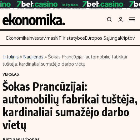
Ekonomika
Investavimas
NT ir statybos
Europos Sąjunga
Kriptoval
Titulinis
»
Naujienos
»
Šokas Prancūzijai: automobilių fabrikai
Turinys
Skaitykite
tuštėja, kardinaliai sumažėjo darbo vietų
Naujienos
Finansai
VERSLAS
Šokas Prancūzijai:
Aplinka
Įmonės
Verslas
Žemės ūkis
automobilių fabrikai tuštėja,
Energetika
Technologijos
kardinaliai sumažėjo darbo
Ekonomika
Laisvalaikis
vietų
Politika
NT ir statybos
Justinas Urbonas