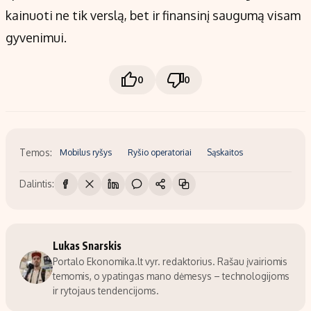
kainuoti ne tik verslą, bet ir finansinį saugumą visam
gyvenimui.
0
0
Temos:
Mobilus ryšys
Ryšio operatoriai
Sąskaitos
Dalintis:
Lukas Snarskis
Portalo Ekonomika.lt vyr. redaktorius. Rašau įvairiomis
temomis, o ypatingas mano dėmesys – technologijoms
ir rytojaus tendencijoms.