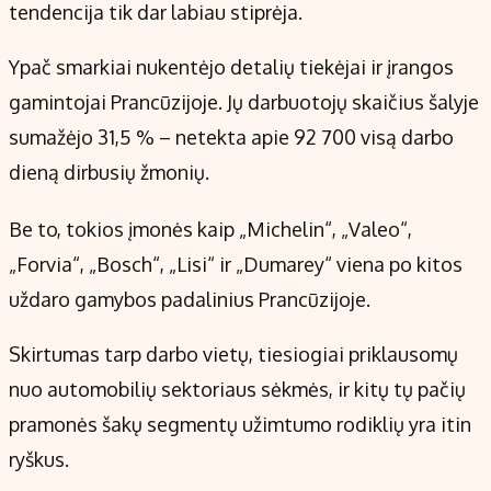
tendencija tik dar labiau stiprėja.
Ypač smarkiai nukentėjo detalių tiekėjai ir įrangos
gamintojai Prancūzijoje. Jų darbuotojų skaičius šalyje
sumažėjo 31,5 % – netekta apie 92 700 visą darbo
dieną dirbusių žmonių.
Be to, tokios įmonės kaip „Michelin“, „Valeo“,
„Forvia“, „Bosch“, „Lisi“ ir „Dumarey“ viena po kitos
uždaro gamybos padalinius Prancūzijoje.
Skirtumas tarp darbo vietų, tiesiogiai priklausomų
nuo automobilių sektoriaus sėkmės, ir kitų tų pačių
pramonės šakų segmentų užimtumo rodiklių yra itin
ryškus.