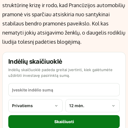
struktūrinę krizę ir rodo, kad Prancūzijos automobilių
pramonė vis sparčiau atsiskiria nuo santykinai
stabilaus bendro pramonės paveikslo. Kol kas
nematyti jokių atsigavimo ženklų, o daugelis rodiklių
liudija tolesnį padėties blogėjimą.