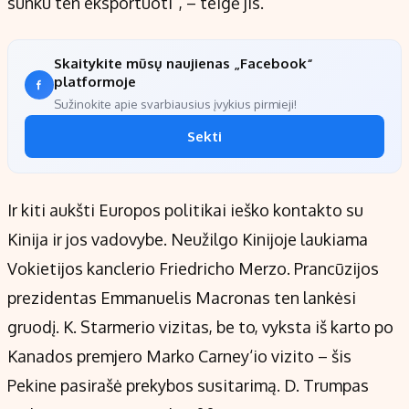
sunku ten eksportuoti“, – teigė jis.
Skaitykite mūsų naujienas „Facebook“
platformoje
Sužinokite apie svarbiausius įvykius pirmieji!
Sekti
Ir kiti aukšti Europos politikai ieško kontakto su
Kinija ir jos vadovybe. Neužilgo Kinijoje laukiama
Vokietijos kanclerio Friedricho Merzo. Prancūzijos
prezidentas Emmanuelis Macronas ten lankėsi
gruodį. K. Starmerio vizitas, be to, vyksta iš karto po
Kanados premjero Marko Carney‘io vizito – šis
Pekine pasirašė prekybos susitarimą. D. Trumpas