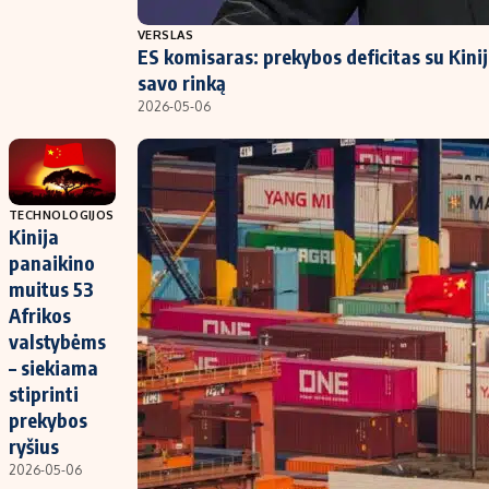
VERSLAS
ES komisaras: prekybos deficitas su Kini
savo rinką
2026-05-06
TECHNOLOGIJOS
Kinija
panaikino
muitus 53
Afrikos
valstybėms
– siekiama
stiprinti
prekybos
ryšius
2026-05-06