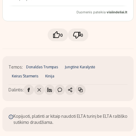
0
0
Temos:
Donaldas Trumpas
Jungtinė Karalystė
Keiras Starmeris
Kinija
Dalintis:
Kopijuoti, platinti ar kitaip naudoti ELTA turinį be ELTA raštiško
sutikimo draudžiama.