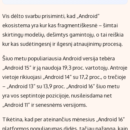
Vis dėlto svarbu prisiminti, kad „Android“
ekosistema yra kur kas fragmentiškesnė – šimtai
skirtingų modelių, dešimtys gamintojų, o tai reiškia
kur kas sudėtingesnį ir ilgesnį atnaujinimų procesą.
Šiuo metu populiariausia Android versija tebėra
„Android 15“ ir ją naudoja 19,3 proc. vartotojų. Antroje
vietoje rikiuojasi „Android 14“ su 17,2 proc., o trečioje
– „Android 13“ su 13,9 proc. „Android 16“ šiuo metu
yra vos septintoje pozicijoje, nusileisdama net
„Android 11“ ir senesnėms versijoms.
Tikėtina, kad per ateinančius mėnesius „Android 16“
platformos populiarumas didės, tačiau pažanga, kaip