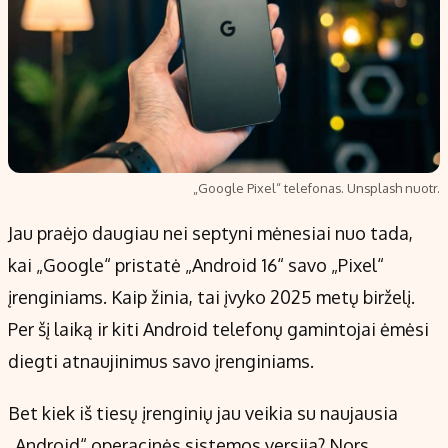
„Google Pixel“ telefonas. Unsplash nuotr.
Jau praėjo daugiau nei septyni mėnesiai nuo tada,
kai „Google“ pristatė „Android 16“ savo „Pixel“
įrenginiams. Kaip žinia, tai įvyko 2025 metų birželį.
Per šį laiką ir kiti Android telefonų gamintojai ėmėsi
diegti atnaujinimus savo įrenginiams.
Bet kiek iš tiesų įrenginių jau veikia su naujausia
„Android“ operacinės sistemos versija? Nors