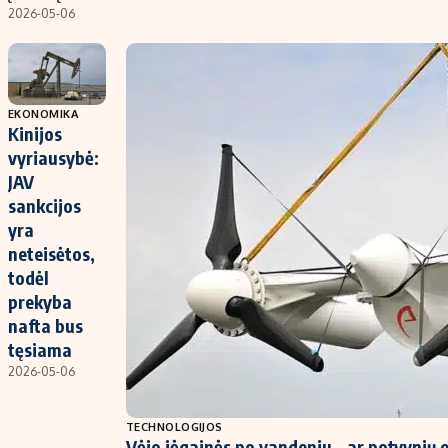
2026-05-06
EKONOMIKA
Kinijos
vyriausybė:
JAV
sankcijos
yra
neteisėtos,
todėl
prekyba
nafta bus
tęsiama
2026-05-06
TECHNOLOGIJOS
Vėjo jėgainės po vandeniu – ar potvynių e