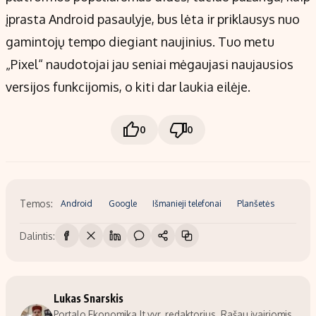
įprasta Android pasaulyje, bus lėta ir priklausys nuo
gamintojų tempo diegiant naujinius. Tuo metu
„Pixel“ naudotojai jau seniai mėgaujasi naujausios
versijos funkcijomis, o kiti dar laukia eilėje.
0
0
Temos:
Android
Google
Išmanieji telefonai
Planšetės
Dalintis:
Lukas Snarskis
Portalo Ekonomika.lt vyr. redaktorius. Rašau įvairiomis