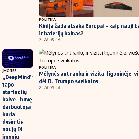
POLITIKA
Kinija žada atsaką Europai – kaip nauji b
ir baterijų kainas?
2026-05-06
POLITIKA
ĮMONĖS
Mėlynės ant rankų ir vizitai ligoninėje: v
„DeepMind“
dėl D. Trumpo sveikatos
tapo
2026-05-06
startuolių
kalve – buvę
darbuotojai
kuria
dešimtis
naujų DI
įmonių