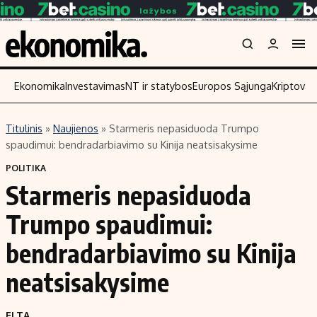
Ekonomika
Investavimas
NT ir statybos
Europos Sąjunga
Kriptoval
Titulinis
»
Naujienos
»
Starmeris nepasiduoda Trumpo
Turinys
Skaitykit
spaudimui: bendradarbiavimo su Kinija neatsisakysime
Naujienos
Finansai
POLITIKA
Starmeris nepasiduoda
Aplinka
Įmonės
Verslas
Žemės ūkis
Trumpo spaudimui:
Energetika
Technologi
bendradarbiavimo su Kinija
Ekonomika
Laisvalaikis
neatsisakysime
Politika
NT ir statybos
ELTA