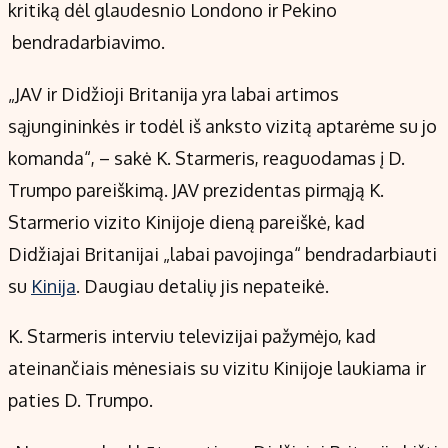
Kontaktai
kritiką dėl glaudesnio Londono ir Pekino
Regionų naujienos
bendradarbiavimo.
Indėlių palūkanos
„JAV ir Didžioji Britanija yra labai artimos
sąjungininkės ir todėl iš anksto vizitą aptarėme su jo
komanda“, – sakė K. Starmeris, reaguodamas į D.
Trumpo pareiškimą. JAV prezidentas pirmąją K.
Starmerio vizito Kinijoje dieną pareiškė, kad
Didžiajai Britanijai „labai pavojinga“ bendradarbiauti
su
Kinija
. Daugiau detalių jis nepateikė.
K. Starmeris interviu televizijai pažymėjo, kad
ateinančiais mėnesiais su vizitu Kinijoje laukiama ir
paties D. Trumpo.