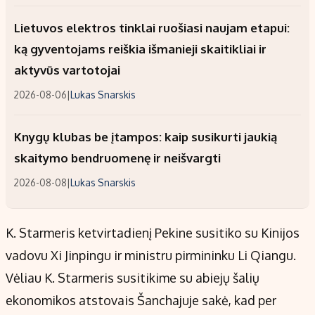
Lietuvos elektros tinklai ruošiasi naujam etapui:
ką gyventojams reiškia išmanieji skaitikliai ir
aktyvūs vartotojai
2026-08-06
|
Lukas Snarskis
Knygų klubas be įtampos: kaip susikurti jaukią
skaitymo bendruomenę ir neišvargti
2026-08-08
|
Lukas Snarskis
K. Starmeris ketvirtadienį Pekine susitiko su Kinijos
vadovu Xi Jinpingu ir ministru pirmininku Li Qiangu.
Vėliau K. Starmeris susitikime su abiejų šalių
ekonomikos atstovais Šanchajuje sakė, kad per