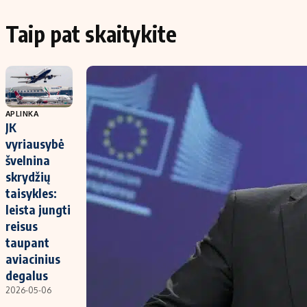
Taip pat skaitykite
APLINKA
JK
vyriausybė
švelnina
skrydžių
taisykles:
leista jungti
reisus
taupant
aviacinius
degalus
2026-05-06