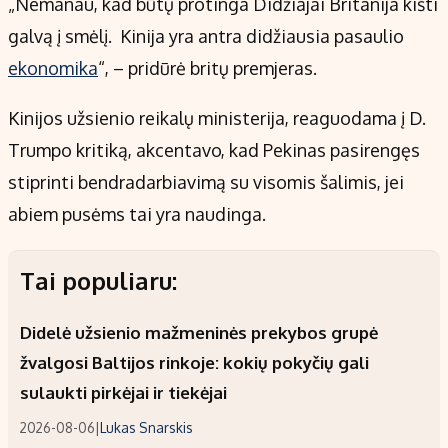
„Nemanau, kad būtų protinga Didžiajai Britanija kišti
galvą į smėlį. Kinija yra antra didžiausia pasaulio
ekonomika
“, – pridūrė britų premjeras.
Kinijos užsienio reikalų ministerija, reaguodama į D.
Trumpo kritiką, akcentavo, kad Pekinas pasirengęs
stiprinti bendradarbiavimą su visomis šalimis, jei
abiem pusėms tai yra naudinga.
Tai populiaru:
Didelė užsienio mažmeninės prekybos grupė
žvalgosi Baltijos rinkoje: kokių pokyčių gali
sulaukti pirkėjai ir tiekėjai
2026-08-06
|
Lukas Snarskis