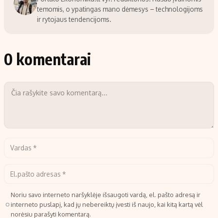
temomis, o ypatingas mano dėmesys – technologijoms
ir rytojaus tendencijoms.
0 komentarai
Noriu savo interneto naršyklėje išsaugoti vardą, el. pašto adresą ir
interneto puslapį, kad jų nebereiktų įvesti iš naujo, kai kitą kartą vėl
norėsiu parašyti komentarą.