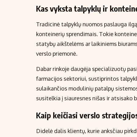
Kas vyksta talpyklų ir kontei
Tradicinė talpyklų nuomos paslauga ilgą 
konteinerių sprendimais. Tokie konteine
statybų aikštelėms ar laikiniems biurams
verslo priemonė.
Dabar rinkoje daugėja specializuotų pasi
farmacijos sektoriui, sustiprintos talpy
sulaikančios modulinių patalpų sistemos
susitelkia į siauresnes nišas ir atsisako
Kaip keičiasi verslo strategijos
Didelė dalis klientų, kurie anksčiau pirk