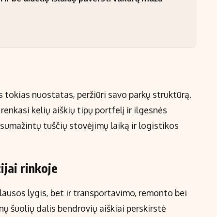
okias nuostatas, peržiūri savo parkų struktūrą.
enkasi kelių aiškių tipų portfelį ir ilgesnės
 sumažintų tuščių stovėjimų laiką ir logistikos
jai rinkoje
ausos lygis, bet ir transportavimo, remonto bei
nų šuolių dalis bendrovių aiškiai perskirstė