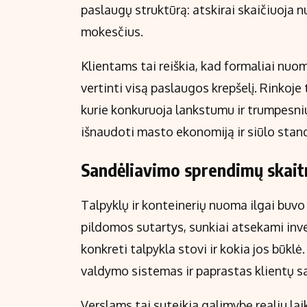
paslaugų struktūrą: atskirai skaičiuoja
mokesčius.
Klientams tai reiškia, kad formaliai nuom
vertinti visą paslaugos krepšelį. Rinkoje
kurie konkuruoja lankstumu ir trumpesni
išnaudoti masto ekonomiją ir siūlo stan
Sandėliavimo sprendimų skait
Talpyklų ir konteinerių nuoma ilgai buvo
pildomos sutartys, sunkiai atsekami inv
konkreti talpykla stovi ir kokia jos būk
valdymo sistemas ir paprastas klientų s
Verslams tai suteikia galimybę realiu laik