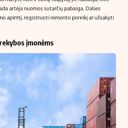
kada artėja nuomos sutarčių pabaiga. Dalies
o apimtį, registruoti remonto poreikį ar užsakyti
 prekybos įmonėms