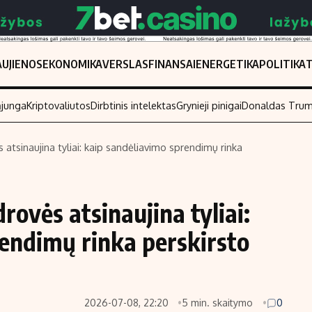
UJIENOS
EKONOMIKA
VERSLAS
FINANSAI
ENERGETIKA
POLITIKA
ąjunga
Kriptovaliutos
Dirbtinis intelektas
Grynieji pinigai
Donaldas Tru
tsinaujina tyliai: kaip sandėliavimo sprendimų rinka
Populiarios temos
Titulinis
Investavimas
Nedarbo išmo
ovės atsinaujina tyliai:
Akcijų rinka
Indėliai
endimų rinka perskirsto
Saulės elektrinės
Indėlių skaiči
Kriptovaliutos
Būsto finansa
Infliacija
Įdomios nauji
2026-07-08, 22:20
5 min. skaitymo
0
Migracija