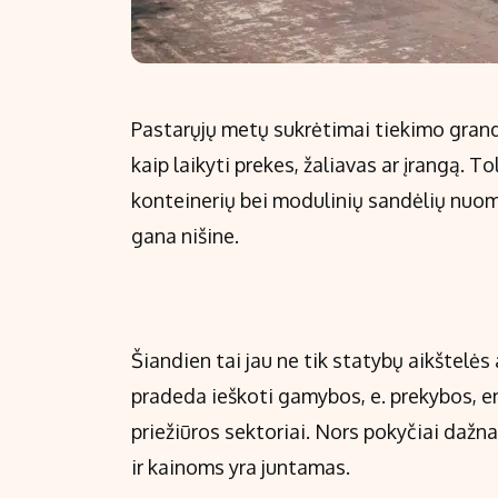
Pastarųjų metų sukrėtimai tiekimo grandin
kaip laikyti prekes, žaliavas ar įrangą. To
konteinerių bei modulinių sandėlių nuomo
gana nišine.
Šiandien tai jau ne tik statybų aikštelė
pradeda ieškoti gamybos, e. prekybos, e
priežiūros sektoriai. Nors pokyčiai dažnai
ir kainoms yra juntamas.