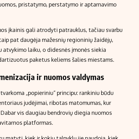
 nuomos, pristatymo, perstatymo ir aptarnavimo
os įkainis gali atrodyti patrauklus, tačiau svarbu
 taip pat daugėja mažesnių regioninių žaidėjų,
u atvykimo laiku, o didesnės įmonės siekia
dartizuotus paketus keliems šalies miestams.
menizacija ir nuomos valdymas
 tvarkoma „popieriniu“ principu: rankiniu būdu
entoriaus judėjimai, ribotas matomumas, kur
lė. Dabar vis daugiau bendrovių diegia nuomos
avitarnos platformas.
u matyti, kiek ir kokių talpyklų jie naudoja, kiek