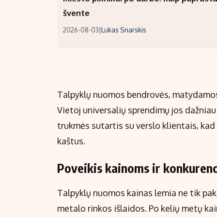
švente
2026-08-03
|
Lukas Snarskis
Talpyklų nuomos bendrovės, matydamos t
Vietoj universalių sprendimų jos dažniau r
trukmės sutartis su verslo klientais, kad
kaštus.
Poveikis kainoms ir konkurenci
Talpyklų nuomos kainas lemia ne tik pakl
metalo rinkos išlaidos. Po kelių metų kai