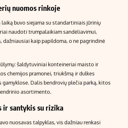
nerių nuomos rinkoje
laiką buvo siejama su standartiniais jūrinių
riai naudoti trumpalaikiam sandėliavimui,
, dažniausiai kaip papildoma, o ne pagrindinė
ūlymų: šaldytuviniai konteineriai maisto ir
klos chemijos pramonei, triukšmą ir dulkes
 gamyklose. Dalis bendrovių plečia parką, kitos
 bendrinio asortimento.
 ir santykis su rizika
davo nuosavas talpyklas, vis dažniau renkasi