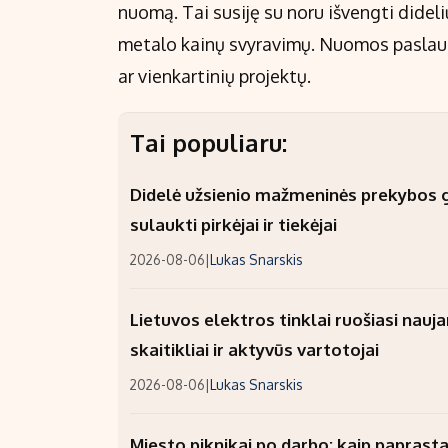
nuomą. Tai susiję su noru išvengti didel
metalo kainų svyravimų. Nuomos paslaugo
ar vienkartinių projektų.
Tai populiaru:
Didelė užsienio mažmeninės prekybos gr
sulaukti pirkėjai ir tiekėjai
2026-08-06
|
Lukas Snarskis
Lietuvos elektros tinklai ruošiasi nauj
skaitikliai ir aktyvūs vartotojai
2026-08-06
|
Lukas Snarskis
Miesto piknikai po darbo: kaip paprastai