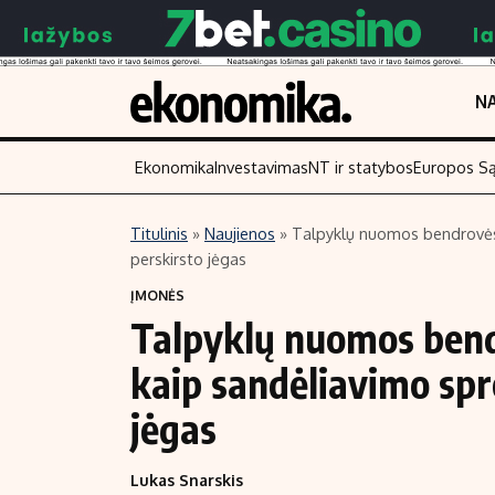
NA
Ekonomika
Investavimas
NT ir statybos
Europos S
Titulinis
»
Naujienos
»
Talpyklų nuomos bendrovės a
perskirsto jėgas
Turinys
Skaitykite
ĮMONĖS
Naujienos
Finansai
Talpyklų nuomos bendr
Aplinka
Įmonės
kaip sandėliavimo spr
Verslas
Žemės ūkis
Energetika
Technologijos
jėgas
Ekonomika
Laisvalaikis
Lukas Snarskis
Politika