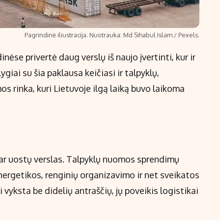
Pagrindinė iliustracija. Nuotrauka: Md Sihabul Islam / Pexels.
ėse privertė daug verslų iš naujo įvertinti, kur ir
lygiai su šia paklausa keičiasi ir talpyklų,
s rinka, kuri Lietuvoje ilgą laiką buvo laikoma
s ar uostų verslas. Talpyklų nuomos sprendimų
nergetikos, renginių organizavimo ir net sveikatos
 vyksta be didelių antraščių, jų poveikis logistikai