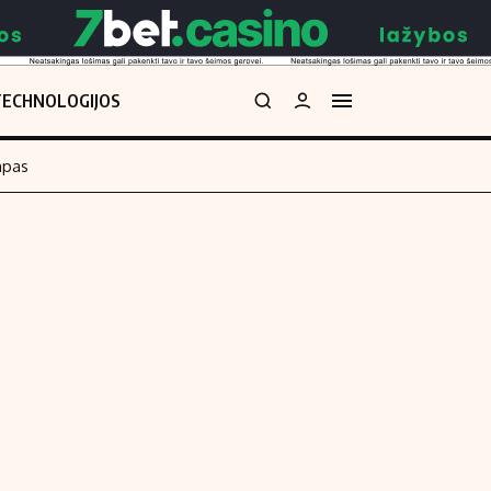
TECHNOLOGIJOS
mpas
Redakcija
kos skaičiuoklė
Apie mus
Redakcijos politika
uoklė
Privatumo politika
i
Turinio žymėjimo taisyklės
enos
Kontaktai
Regionų naujienos