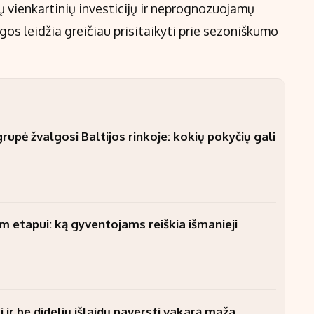
ių vienkartinių investicijų ir neprognozuojamų
s leidžia greičiau prisitaikyti prie sezoniškumo
upė žvalgosi Baltijos rinkoje: kokių pokyčių gali
am etapui: ką gyventojams reiškia išmanieji
 ir be didelių išlaidų paversti vakarą maža