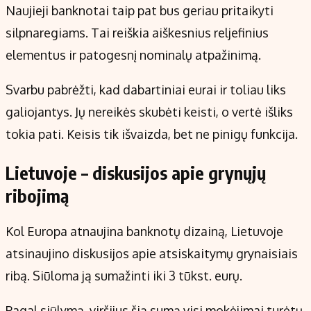
Naujieji banknotai taip pat bus geriau pritaikyti
silpnaregiams. Tai reiškia aiškesnius reljefinius
elementus ir patogesnį nominalų atpažinimą.
Svarbu pabrėžti, kad dabartiniai eurai ir toliau liks
galiojantys. Jų nereikės skubėti keisti, o vertė išliks
tokia pati. Keisis tik išvaizda, bet ne pinigų funkcija.
Lietuvoje – diskusijos apie grynųjų
ribojimą
Kol Europa atnaujina banknotų dizainą, Lietuvoje
atsinaujino diskusijos apie atsiskaitymų grynaisiais
ribą. Siūloma ją sumažinti iki 3 tūkst. eurų.
Pagal siūlymą, viršijus šią sumą visi mokėjimai turėtų