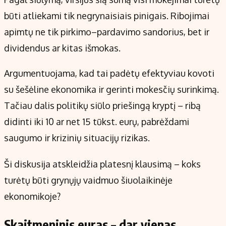
būti atliekami tik negrynaisiais pinigais. Ribojimai
apimtų ne tik pirkimo–pardavimo sandorius, bet ir
dividendus ar kitas išmokas.
Argumentuojama, kad tai padėtų efektyviau kovoti
su šešėline ekonomika ir gerinti mokesčių surinkimą.
Tačiau dalis politikų siūlo priešingą kryptį – ribą
didinti iki 10 ar net 15 tūkst. eurų, pabrėždami
saugumo ir krizinių situacijų rizikas.
Ši diskusija atskleidžia platesnį klausimą – koks
turėtų būti grynųjų vaidmuo šiuolaikinėje
ekonomikoje?
Skaitmeninis euras – dar vienas