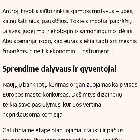
Antroji kryptis siūlo rinktis gamtos motyvus – upes,
kalnų šaltinius, paukščius. Tokie simboliai pabrėžtų
laisvės, judėjimo ir ekologinio sąmoningumo idėjas.
Abu scenarijai rodo, kad euras siekia tapti artimesnis
žmonėms, o ne tik ekonominiu instrumentu.
Sprendime dalyvaus ir gyventojai
Naujųjų banknotų kūrimas organizuojamas kaip visos
Europos masto konkursas. Dešimtys dizainerių
teikia savo pasiūlymus, kuriuos vertina
nepriklausoma komisija.
Galutiniame etape planuojama įtraukti ir pačius
gyventojus. Bus rengiamos apklausos, kad būtų