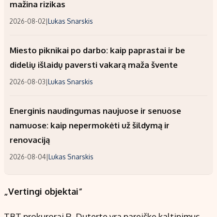
mažina rizikas
2026-08-02
|
Lukas Snarskis
Miesto piknikai po darbo: kaip paprastai ir be
didelių išlaidų paversti vakarą maža švente
2026-08-03
|
Lukas Snarskis
Energinis naudingumas naujuose ir senuose
namuose: kaip nepermokėti už šildymą ir
renovaciją
2026-08-04
|
Lukas Snarskis
„Vertingi objektai“
TBT prokurorai R. Duterte yra pareiškę kaltinimus