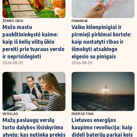
ŽEMĖS ŪKIS
FINANSAI
Mažo masto
Vaiko kišenpinigiai ir
paukštininkystė kaime:
pirmieji pirkimai kortele:
kaip iš kelių vištų ūkio
kaip nustatyti ribas ir
pereiti prie tvaraus verslo
išmokyti atsakingo
ir neprisideginti
elgesio su pinigais
2026-08-05
2026-08-05
VERSLAS
ENERGETIKA
Mažų paslaugų verslų
Lietuvos energijos
turto dalybos išsiskyrimo
kaupimo revoliucija: kaip
atveju: kas nutinka prekės
dideli baterijų parkai keis