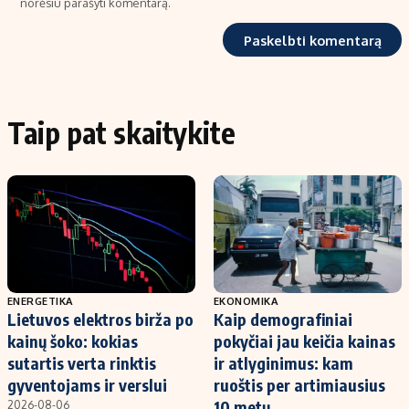
norėsiu parašyti komentarą.
Taip pat skaitykite
ENERGETIKA
EKONOMIKA
Lietuvos elektros birža po
Kaip demografiniai
kainų šoko: kokias
pokyčiai jau keičia kainas
sutartis verta rinktis
ir atlyginimus: kam
gyventojams ir verslui
ruoštis per artimiausius
10 metų
2026-08-06