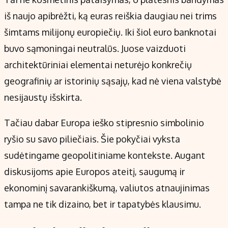
iš naujo apibrėžti, ką euras reiškia daugiau nei trims
šimtams milijonų europiečių. Iki šiol euro banknotai
buvo sąmoningai neutralūs. Juose vaizduoti
architektūriniai elementai neturėjo konkrečių
geografinių ar istorinių sąsajų, kad nė viena valstybė
nesijaustų išskirta.
Tačiau dabar Europa ieško stipresnio simbolinio
ryšio su savo piliečiais. Šie pokyčiai vyksta
sudėtingame geopolitiniame kontekste. Augant
diskusijoms apie Europos ateitį, saugumą ir
ekonominį savarankiškumą, valiutos atnaujinimas
tampa ne tik dizaino, bet ir tapatybės klausimu.