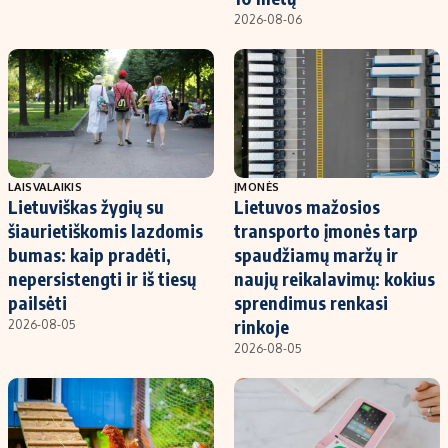
2026-08-06
LAISVALAIKIS
ĮMONĖS
Lietuviškas žygių su
Lietuvos mažosios
šiaurietiškomis lazdomis
transporto įmonės tarp
bumas: kaip pradėti,
spaudžiamų maržų ir
nepersistengti ir iš tiesų
naujų reikalavimų: kokius
pailsėti
sprendimus renkasi
rinkoje
2026-08-05
2026-08-05