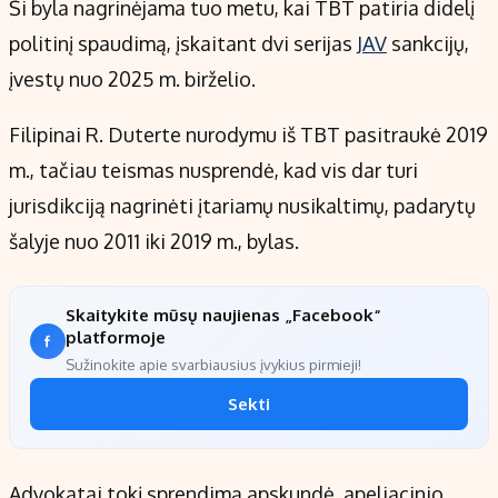
Ši byla nagrinėjama tuo metu, kai TBT patiria didelį
politinį spaudimą, įskaitant dvi serijas
JAV
sankcijų,
įvestų nuo 2025 m. birželio.
Filipinai R. Duterte nurodymu iš TBT pasitraukė 2019
m., tačiau teismas nusprendė, kad vis dar turi
jurisdikciją nagrinėti įtariamų nusikaltimų, padarytų
šalyje nuo 2011 iki 2019 m., bylas.
Skaitykite mūsų naujienas „Facebook“
platformoje
Sužinokite apie svarbiausius įvykius pirmieji!
Sekti
Advokatai tokį sprendimą apskundė, apeliacinio