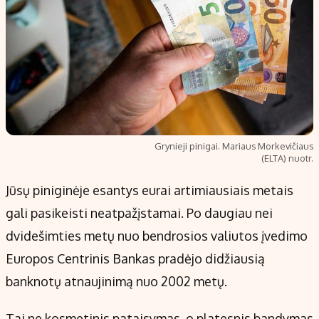
Grynieji pinigai. Mariaus Morkevičiaus
(ELTA) nuotr.
Jūsų piniginėje esantys eurai artimiausiais metais
gali pasikeisti neatpažįstamai. Po daugiau nei
dvidešimties metų nuo bendrosios valiutos įvedimo
Europos Centrinis Bankas pradėjo didžiausią
banknotų atnaujinimą nuo 2002 metų.
Tai ne kosmetinis pataisymas, o platesnis bandymas