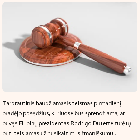
Populiarios temos
Titulinis
Investavimas
Nedarbo išmokos skaičiuoklė
Akcijų rinka
Indėliai
Saulės elektrinės
Indėlių skaičiuoklė
Kriptovaliutos
Būsto finansai
Infliacija
Įdomios naujienos
Migracija
Redakcija
Tarptautinis baudžiamasis teismas pirmadienį
Apie mus
pradėjo posėdžius, kuriuose bus sprendžiama, ar
Redakcijos politika
buvęs Filipinų prezidentas Rodrigo Duterte turėtų
Privatumo politika
būti teisiamas už nusikaltimus žmoniškumui,
Turinio žymėjimo taisyklės