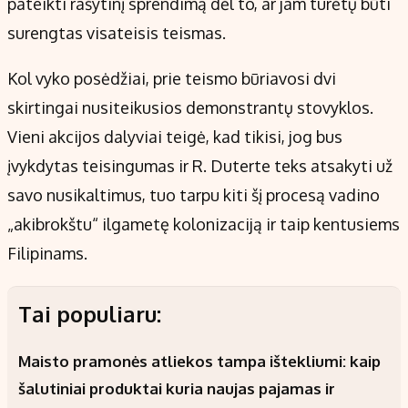
pateikti rašytinį sprendimą dėl to, ar jam turėtų būti
surengtas visateisis teismas.
Kol vyko posėdžiai, prie teismo būriavosi dvi
skirtingai nusiteikusios demonstrantų stovyklos.
Vieni akcijos dalyviai teigė, kad tikisi, jog bus
įvykdytas teisingumas ir R. Duterte teks atsakyti už
savo nusikaltimus, tuo tarpu kiti šį procesą vadino
„akibrokštu“ ilgametę kolonizaciją ir taip kentusiems
Filipinams.
Tai populiaru:
Maisto pramonės atliekos tampa ištekliumi: kaip
šalutiniai produktai kuria naujas pajamas ir