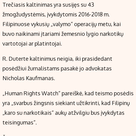
Trečiasis kaltinimas yra susijęs su 43
žmogžudystėmis, įvykdytomis 2016-2018 m.
Filipinuose vykusių „valymo“ operacijų metu, kai
buvo naikinami įtariami žemesnio lygio narkotikų
vartotojai ar platintojai.
R. Duterte kaltinimus neigia, iki prasidedant
posėdžiui žurnalistams pasakė jo advokatas
Nicholas Kaufmanas.
„Human Rights Watch“ pareiškė, kad teismo posėdis
yra „svarbus žingsnis siekiant užtikrinti, kad Filipinų
„karo su narkotikais“ aukų atžvilgiu bus įvykdytas
teisingumas“.