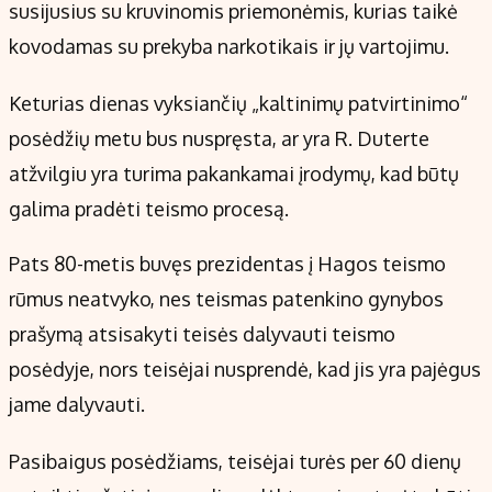
susijusius su kruvinomis priemonėmis, kurias taikė
Kontaktai
Regionų naujienos
kovodamas su prekyba narkotikais ir jų vartojimu.
Indėlių palūkanos
Keturias dienas vyksiančių „kaltinimų patvirtinimo“
posėdžių metu bus nuspręsta, ar yra R. Duterte
atžvilgiu yra turima pakankamai įrodymų, kad būtų
galima pradėti teismo procesą.
Pats 80-metis buvęs prezidentas į Hagos teismo
rūmus neatvyko, nes teismas patenkino gynybos
prašymą atsisakyti teisės dalyvauti teismo
posėdyje, nors teisėjai nusprendė, kad jis yra pajėgus
jame dalyvauti.
Pasibaigus posėdžiams, teisėjai turės per 60 dienų