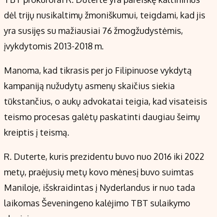
dėl trijų nusikaltimų žmoniškumui, teigdami, kad jis
yra susijęs su mažiausiai 76 žmogžudystėmis,
įvykdytomis 2013-2018 m.
Manoma, kad tikrasis per jo Filipinuose vykdytą
kampaniją nužudytų asmenų skaičius siekia
tūkstančius, o aukų advokatai teigia, kad visateisis
teismo procesas galėtų paskatinti daugiau šeimų
kreiptis į teismą.
R. Duterte, kuris prezidentu buvo nuo 2016 iki 2022
metų, praėjusių metų kovo mėnesį buvo suimtas
Maniloje, išskraidintas į Nyderlandus ir nuo tada
laikomas Ševeningeno kalėjimo TBT sulaikymo