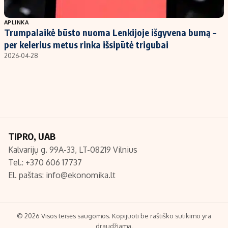
Populiarios temos
Titulinis
APLINKA
Trumpalaikė būsto nuoma Lenkijoje išgyvena bumą –
Investavimas
Nedarbo išmokos skaičiuoklė
per kelerius metus rinka išsipūtė trigubai
Akcijų rinka
Indėliai
2026-04-28
Saulės elektrinės
Indėlių skaičiuoklė
Kriptovaliutos
Būsto finansai
Infliacija
Įdomios naujienos
Migracija
TIPRO, UAB
Kalvarijų g. 99A-33, LT-08219 Vilnius
Redakcija
Tel.: +370 606 17737
Apie mus
El. paštas:
info@ekonomika.lt
Redakcijos politika
Privatumo politika
Turinio žymėjimo taisyklės
© 2026 Visos teisės saugomos. Kopijuoti be raštiško sutikimo yra
draudžiama.