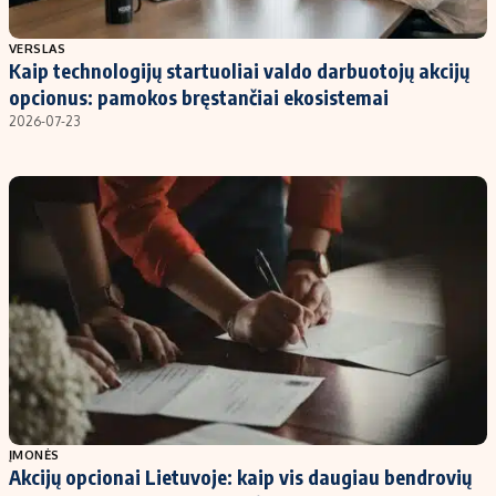
Populiarios temos
Titulinis
VERSLAS
Kaip technologijų startuoliai valdo darbuotojų akcijų
Investavimas
Nedarbo išmokos skaičiuoklė
opcionus: pamokos bręstančiai ekosistemai
Akcijų rinka
Indėliai
2026-07-23
Saulės elektrinės
Indėlių skaičiuoklė
Kriptovaliutos
Būsto finansai
Infliacija
Įdomios naujienos
Migracija
Redakcija
Apie mus
Redakcijos politika
Privatumo politika
ĮMONĖS
Turinio žymėjimo taisyklės
Akcijų opcionai Lietuvoje: kaip vis daugiau bendrovių