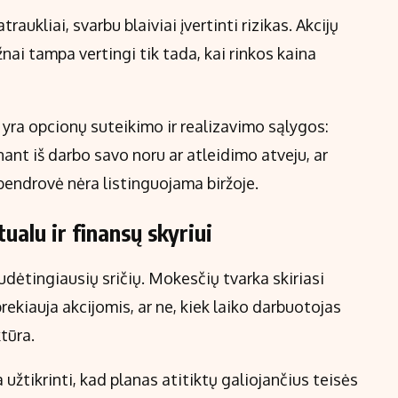
ukliai, svarbu blaiviai įvertinti rizikas. Akcijų
dažnai tampa vertingi tik tada, kai rinkos kaina
 yra opcionų suteikimo ir realizavimo sąlygos:
inant iš darbo savo noru ar atleidimo atveju, ar
bendrovė nėra listinguojama biržoje.
ualu ir finansų skyriui
dėtingiausių sričių. Mokesčių tvarka skiriasi
rekiauja akcijomis, ar ne, kiek laiko darbuotojas
tūra.
užtikrinti, kad planas atitiktų galiojančius teisės