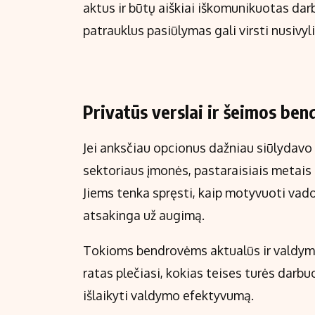
aktus ir būtų aiškiai iškomunikuotas dar
patrauklus pasiūlymas gali virsti nusivy
Privatūs verslai ir šeimos ben
Jei anksčiau opcionus dažniau siūlydavo 
sektoriaus įmonės, pastaraisiais metais pr
Jiems tenka spręsti, kaip motyvuoti vado
atsakinga už augimą.
Tokioms bendrovėms aktualūs ir valdymo 
ratas plečiasi, kokias teises turės darbuo
išlaikyti valdymo efektyvumą.