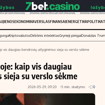
UJIENOS
EKONOMIKA
VERSLAS
FINANSAI
ENERGETIKA
POLITIKA
ąjunga
Kriptovaliutos
Dirbtinis intelektas
Grynieji pinigai
Donaldas Tru
aip vis daugiau bendrovių atlyginimus sieja su verslo sėkme
Populiarios temos
Titulinis
oje: kaip vis daugiau
Investavimas
Nedarbo išmo
Akcijų rinka
Indėliai
 sieja su verslo sėkme
Saulės elektrinės
Indėlių skaiči
2026-05-29, 09:20
5 min. skaitymo
0
Kriptovaliutos
Būsto finansa
Infliacija
Įdomios nauji
Migracija