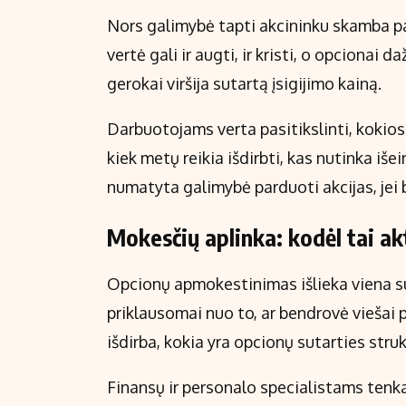
Nors galimybė tapti akcininku skamba patra
vertė gali ir augti, ir kristi, o opcionai 
gerokai viršija sutartą įsigijimo kainą.
Darbuotojams verta pasitikslinti, kokios
kiek metų reikia išdirbti, kas nutinka iše
numatyta galimybė parduoti akcijas, jei 
Mokesčių aplinka: kodėl tai akt
Opcionų apmokestinimas išlieka viena su
priklausomai nuo to, ar bendrovė viešai p
išdirba, kokia yra opcionų sutarties struk
Finansų ir personalo specialistams tenka 