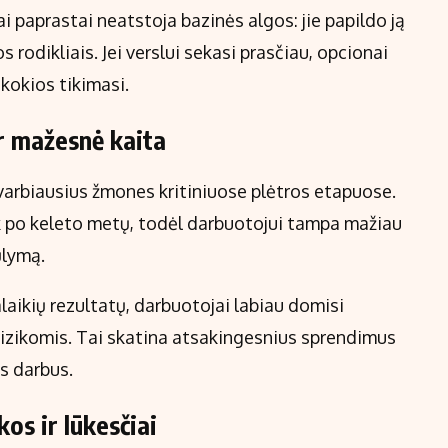
i paprastai neatstoja bazinės algos: jie papildo ją
s rodikliais. Jei verslui sekasi prasčiau, opcionai
 kokios tikimasi.
ir mažesnė kaita
arbiausius žmones kritiniuose plėtros etapuose.
ik po keleto metų, todėl darbuotojui tampa mažiau
ūlymą.
alaikių rezultatų, darbuotojai labiau domisi
ir rizikomis. Tai skatina atsakingesnius sprendimus
us darbus.
os ir lūkesčiai