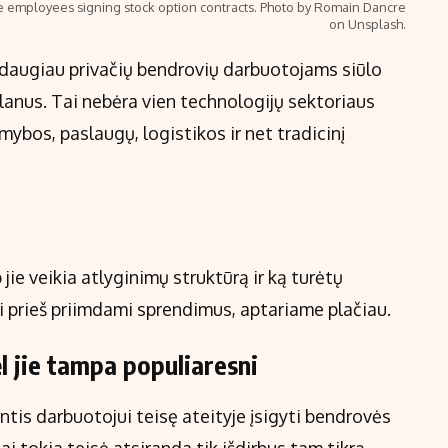
e employees signing stock option contracts. Photo by Romain Dancre
on Unsplash.
is daugiau privačių bendrovių darbuotojams siūlo
planus. Tai nebėra vien technologijų sektoriaus
mybos, paslaugų, logistikos ir net tradicinį
 jie veikia atlyginimų struktūrą ir ką turėtų
ai prieš priimdami sprendimus, aptariame plačiau.
ėl jie tampa populiaresni
ntis darbuotojui teisę ateityje įsigyti bendrovės