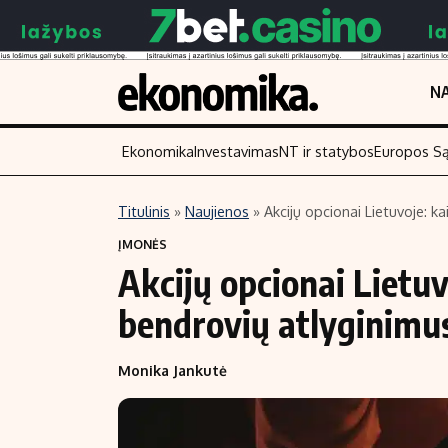
NA
Ekonomika
Investavimas
NT ir statybos
Europos S
Titulinis
»
Naujienos
»
Akcijų opcionai Lietuvoje: k
Turinys
Skaitykite
ĮMONĖS
Akcijų opcionai Lietuv
Naujienos
Finansai
Aplinka
Įmonės
bendrovių atlyginimus
Verslas
Žemės ūkis
Monika Jankutė
Energetika
Technologijos
Ekonomika
Laisvalaikis
Politika