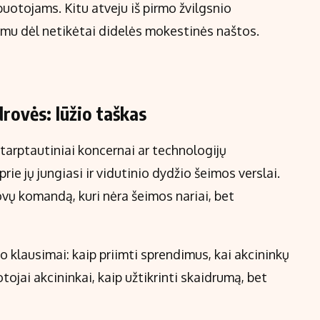
buotojams. Kitu atveju iš pirmo žvilgsnio
limu dėl netikėtai didelės mokestinės naštos.
drovės: lūžio taškas
tarptautiniai koncernai ar technologijų
ie jų jungiasi ir vidutinio dydžio šeimos verslai.
vų komandą, kuri nėra šeimos nariai, bet
klausimai: kaip priimti sprendimus, kai akcininkų
tojai akcininkai, kaip užtikrinti skaidrumą, bet