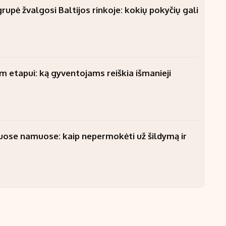
upė žvalgosi Baltijos rinkoje: kokių pokyčių gali
am etapui: ką gyventojams reiškia išmanieji
uose namuose: kaip nepermokėti už šildymą ir