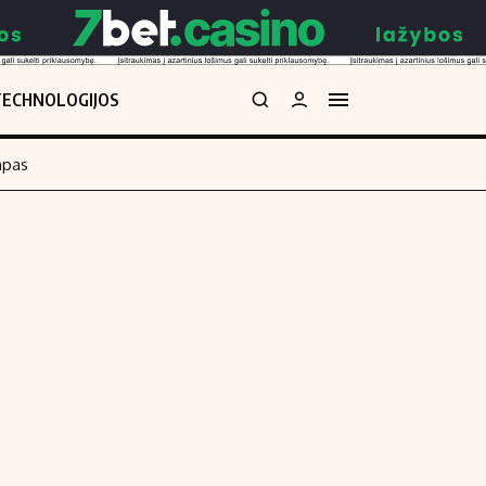
TECHNOLOGIJOS
mpas
Redakcija
kos skaičiuoklė
Apie mus
Redakcijos politika
uoklė
Privatumo politika
i
Turinio žymėjimo taisyklės
enos
Kontaktai
Regionų naujienos