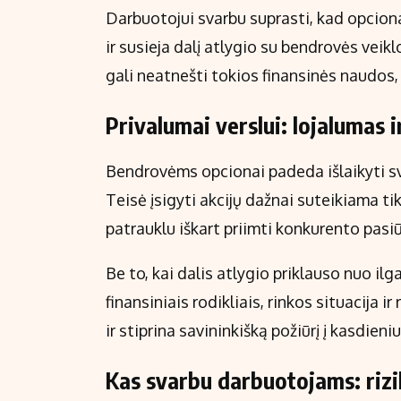
Darbuotojui svarbu suprasti, kad opciona
ir susieja dalį atlygio su bendrovės veiklo
gali neatnešti tokios finansinės naudos,
Privalumai verslui: lojalumas 
Bendrovėms opcionai padeda išlaikyti sv
Teisė įsigyti akcijų dažnai suteikiama t
patrauklu iškart priimti konkurento pasi
Be to, kai dalis atlygio priklauso nuo ilg
finansiniais rodikliais, rinkos situacija 
ir stiprina savininkišką požiūrį į kasdieni
Kas svarbu darbuotojams: rizik