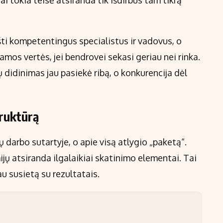
ai tokia teisė atsiranda tik išdirbus tam tikrą
šti kompetentingus specialistus ir vadovus, o
mos vertės, jei bendrovei sekasi geriau nei rinka.
ų didinimas jau pasiekė ribą, o konkurencija dėl
truktūrą
 darbo sutartyje, o apie visą atlygio „paketą“.
ijų atsiranda ilgalaikiai skatinimo elementai. Tai
au susietą su rezultatais.