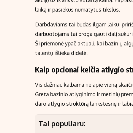
akcijų už iš anksto sutartą kainą. Paprast
laiką ir pasiekus numatytus tikslus.
Darbdaviams tai būdas ilgam laikui priri
darbuotojams tai proga gauti dalį sukuria
Ši priemonė ypač aktuali, kai bazinių alg
talentų išlieka didelė.
Kaip opcionai keičia atlygio s
Vis dažniau kalbama ne apie vieną skaičių
Greta bazinio atlyginimo ir metinių prem
daro atlygio struktūrą lankstesnę ir labi
Tai populiaru: