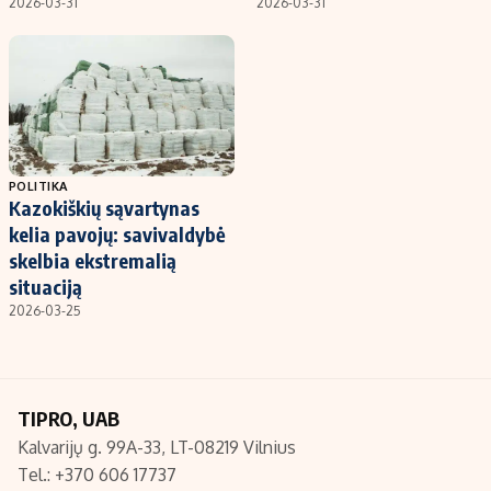
2026-03-31
2026-03-31
POLITIKA
Kazokiškių sąvartynas
kelia pavojų: savivaldybė
skelbia ekstremalią
situaciją
2026-03-25
TIPRO, UAB
Kalvarijų g. 99A-33, LT-08219 Vilnius
Tel.: +370 606 17737