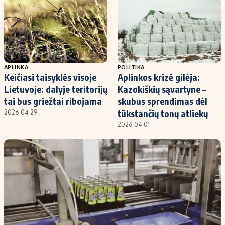
Kontaktai
Regionų naujienos
Indėlių palūkanos
APLINKA
POLITIKA
Keičiasi taisyklės visoje
Aplinkos krizė gilėja:
Lietuvoje: dalyje teritorijų
Kazokiškių sąvartyne –
tai bus griežtai ribojama
skubus sprendimas dėl
tūkstančių tonų atliekų
2026-04-29
2026-04-01