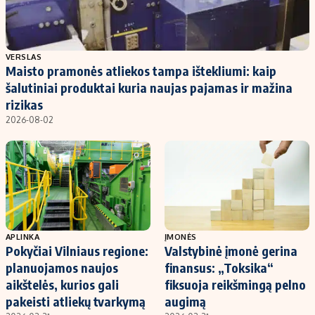
VERSLAS
Maisto pramonės atliekos tampa ištekliumi: kaip
šalutiniai produktai kuria naujas pajamas ir mažina
rizikas
2026-08-02
APLINKA
ĮMONĖS
Pokyčiai Vilniaus regione:
Valstybinė įmonė gerina
planuojamos naujos
finansus: „Toksika“
aikštelės, kurios gali
fiksuoja reikšmingą pelno
pakeisti atliekų tvarkymą
augimą