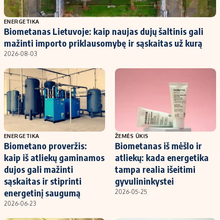
Populiarios temos
Titulinis
ENERGETIKA
Biometanas Lietuvoje: kaip naujas dujų šaltinis gali
Investavimas
Nedarbo išmokos skaičiuoklė
mažinti importo priklausomybę ir sąskaitas už kurą
Akcijų rinka
Indėliai
2026-08-03
Saulės elektrinės
Indėlių skaičiuoklė
Kriptovaliutos
Būsto finansai
Infliacija
Įdomios naujienos
Migracija
ENERGETIKA
ŽEMĖS ŪKIS
Biometano proveržis:
Biometanas iš mėšlo ir
Redakcija
kaip iš atliekų gaminamos
atliekų: kada energetika
Apie mus
dujos gali mažinti
tampa realia išeitimi
Redakcijos politika
sąskaitas ir stiprinti
gyvulininkystei
energetinį saugumą
2026-05-25
Privatumo politika
2026-06-23
Turinio žymėjimo taisyklės