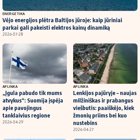
Populiarios temos
Titulinis
ENERGETIKA
Vėjo energijos plėtra Baltijos jūroje: kaip jūriniai
Investavimas
Nedarbo išmokos skaičiuoklė
parkai gali pakeisti elektros kainų dinamiką
Akcijų rinka
Indėliai
2026-07-28
Saulės elektrinės
Indėlių skaičiuoklė
Kriptovaliutos
Būsto finansai
Infliacija
Įdomios naujienos
Migracija
APLINKA
APLINKA
„Įgula pabudo tik mums
Lenkijos pajūryje – naujas
Redakcija
atvykus“: Suomija įspėja
milžiniškas ir prabangus
Apie mus
apie pavojingus
viešbutis: paaiškėjo, kiek
Redakcijos politika
tanklaivius regione
žmonių priims bei kuo
nustebins
2026-04-29
Privatumo politika
2026-04-27
Turinio žymėjimo taisyklės