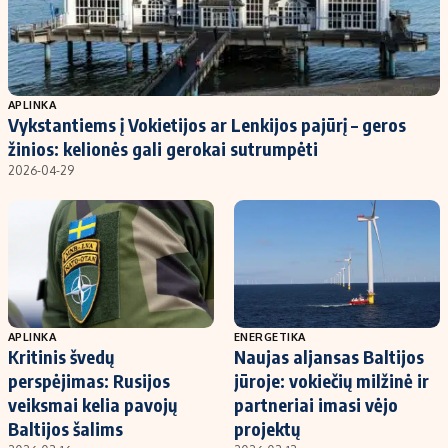
APLINKA
Vykstantiems į Vokietijos ar Lenkijos pajūrį – geros
žinios: kelionės gali gerokai sutrumpėti
2026-04-29
APLINKA
ENERGETIKA
Kritinis švedų
Naujas aljansas Baltijos
perspėjimas: Rusijos
jūroje: vokiečių milžinė ir
veiksmai kelia pavojų
partneriai imasi vėjo
Baltijos šalims
projektų