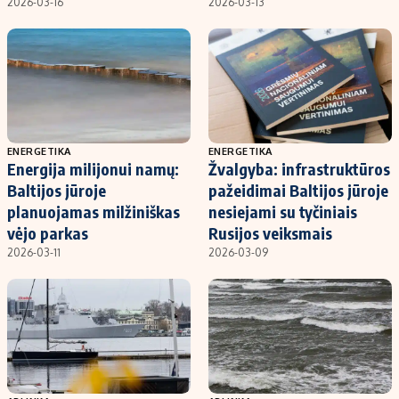
2026-03-16
2026-03-13
ENERGETIKA
ENERGETIKA
Energija milijonui namų:
Žvalgyba: infrastruktūros
Baltijos jūroje
pažeidimai Baltijos jūroje
planuojamas milžiniškas
nesiejami su tyčiniais
vėjo parkas
Rusijos veiksmais
2026-03-11
2026-03-09