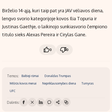
Birželio 14-ąją, kuri taip pat yra JAV vėliavos diena,
lengvo svorio kategorijoje kovos Ilia Topuria ir
Justinas Gaethje, o laikinojo sunkiasvorio čempiono
titulo sieks Alexas Pereira ir Cirylas Gane.
0
0
Temos:
Baltieji rūmai
Donaldas Trumpas
Mišrūs kovos menai
Nepriklausomybės diena
Turnyras
UFC
Dalintis: