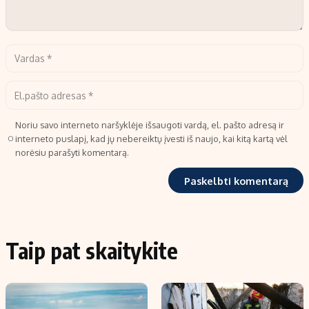
Noriu savo interneto naršyklėje išsaugoti vardą, el. pašto adresą ir
interneto puslapį, kad jų nebereiktų įvesti iš naujo, kai kitą kartą vėl
norėsiu parašyti komentarą.
Taip pat skaitykite