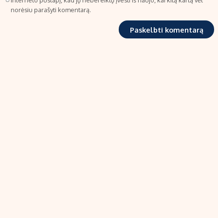
interneto puslapį, kad jų nebereiktų įvesti iš naujo, kai kitą kartą vėl
norėsiu parašyti komentarą.
TIPRO, UAB
Kalvarijų g. 99A-33, LT-08219 Vilnius
Tel.: +370 606 17737
El. paštas:
info@ekonomika.lt