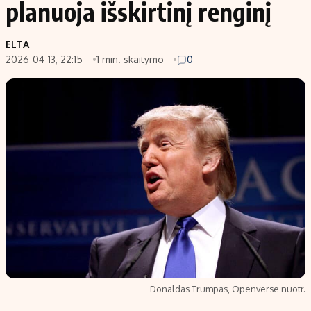
planuoja išskirtinį renginį
ELTA
2026-04-13, 22:15
1 min. skaitymo
0
Donaldas Trumpas, Openverse nuotr.