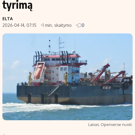
tyrimą
Populiarios temos
Titulinis
ELTA
Investavimas
Nedarbo išmokos skaičiuoklė
2026-04-14, 07:15
1 min. skaitymo
0
Akcijų rinka
Indėliai
Saulės elektrinės
Indėlių skaičiuoklė
Kriptovaliutos
Būsto finansai
Infliacija
Įdomios naujienos
Migracija
Redakcija
Apie mus
Redakcijos politika
Privatumo politika
Laivas. Openverse nuotr.
Turinio žymėjimo taisyklės