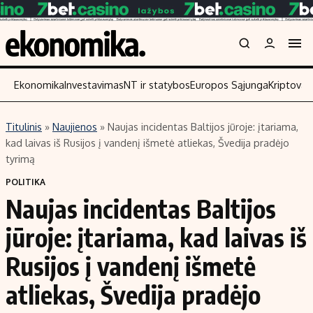
Ekonomika
Investavimas
NT ir statybos
Europos Sąjunga
Kriptoval
Titulinis
»
Naujienos
»
Naujas incidentas Baltijos jūroje: įtariama,
Turinys
Skaitykite
kad laivas iš Rusijos į vandenį išmetė atliekas, Švedija pradėjo
tyrimą
Naujienos
Finansai
POLITIKA
Aplinka
Įmonės
Naujas incidentas Baltijos
Verslas
Žemės ūkis
jūroje: įtariama, kad laivas iš
Energetika
Technologijos
Ekonomika
Laisvalaikis
Rusijos į vandenį išmetė
Politika
atliekas, Švedija pradėjo
NT ir statybos