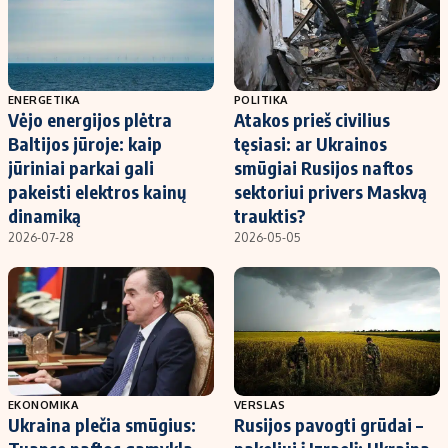
ENERGETIKA
POLITIKA
Vėjo energijos plėtra
Atakos prieš civilius
Baltijos jūroje: kaip
tęsiasi: ar Ukrainos
jūriniai parkai gali
smūgiai Rusijos naftos
pakeisti elektros kainų
sektoriui privers Maskvą
dinamiką
trauktis?
2026-07-28
2026-05-05
EKONOMIKA
VERSLAS
Ukraina plečia smūgius:
Rusijos pavogti grūdai –