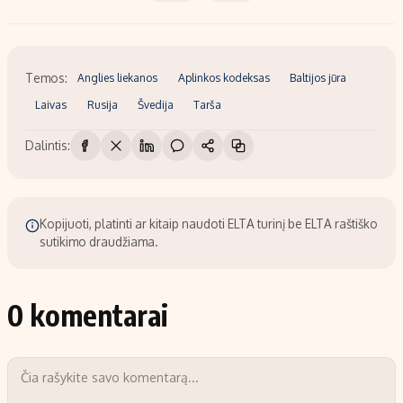
Temos:
Anglies liekanos
Aplinkos kodeksas
Baltijos jūra
Laivas
Rusija
Švedija
Tarša
Dalintis:
Kopijuoti, platinti ar kitaip naudoti ELTA turinį be ELTA raštiško
sutikimo draudžiama.
0 komentarai