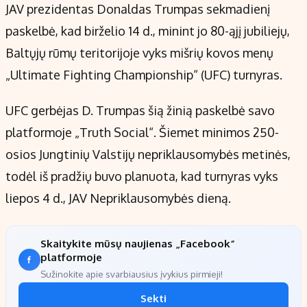
JAV prezidentas Donaldas Trumpas sekmadienį
paskelbė, kad birželio 14 d., minint jo 80-ąjį jubiliejų,
Baltųjų rūmų teritorijoje vyks mišrių kovos menų
„Ultimate Fighting Championship“ (UFC) turnyras.
UFC gerbėjas D. Trumpas šią žinią paskelbė savo
platformoje „Truth Social“. Šiemet minimos 250-
osios Jungtinių Valstijų nepriklausomybės metinės,
todėl iš pradžių buvo planuota, kad turnyras vyks
liepos 4 d., JAV Nepriklausomybės dieną.
Skaitykite mūsų naujienas „Facebook“
platformoje
Sužinokite apie svarbiausius įvykius pirmieji!
Sekti