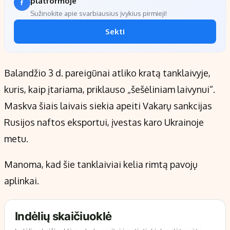
platformoje
Sužinokite apie svarbiausius įvykius pirmieji!
Sekti
Balandžio 3 d. pareigūnai atliko kratą tanklaivyje,
kuris, kaip įtariama, priklauso „šešėliniam laivynui“.
Maskva šiais laivais siekia apeiti Vakarų sankcijas
Rusijos naftos eksportui, įvestas karo Ukrainoje
metu.
Manoma, kad šie tanklaiviai kelia rimtą pavojų
aplinkai.