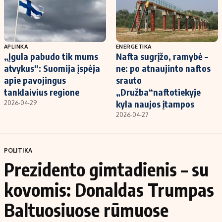
APLINKA
ENERGETIKA
„Įgula pabudo tik mums
Nafta sugrįžo, ramybė –
atvykus“: Suomija įspėja
ne: po atnaujinto naftos
apie pavojingus
srauto
tanklaivius regione
„Družba“naftotiekyje
kyla naujos įtampos
2026-04-29
2026-04-27
POLITIKA
Prezidento gimtadienis – su
kovomis: Donaldas Trumpas
Baltuosiuose rūmuose