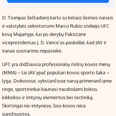
D. Trumpas šeštadienį kartu su keliais šeimos nariais
ir valstybės sekretoriumi Marco Rubio stebėjo UFC
kovą Majamyje, kai po derybų Pakistane
viceprezidentas J. D. Vance’as paskelbė, kad JAV ir
Iranas susitarimo nepasiekė.
UFC yra didžiausia profesionalių mišrių kovos menų
(MMA) – tai JAV ypač populiari kovos sporto šaka –
lyga. Dvikovose, vykstančiose narvą primenančiame
ringe, sportininkai kaunasi naudodami bokso,
kikbokso ir imtynių elementus bei techniką.
Skirtingai nei imtynėse, šios kovos nėra
surežisuotos.