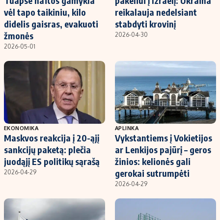
Tuapse naftos gamykla
pakeliui į Izraelį: Ukraina
vėl tapo taikiniu, kilo
reikalauja nedelsiant
didelis gaisras, evakuoti
stabdyti krovinį
žmonės
2026-04-30
2026-05-01
EKONOMIKA
APLINKA
Maskvos reakcija į 20-ąjį
Vykstantiems į Vokietijos
sankcijų paketą: plečia
ar Lenkijos pajūrį – geros
juodąjį ES politikų sąrašą
žinios: kelionės gali
gerokai sutrumpėti
2026-04-29
2026-04-29