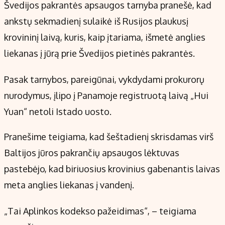
Kontaktai
Švedijos pakrantės apsaugos tarnyba pranešė, kad
Regionų naujienos
ankstų sekmadienį sulaikė iš Rusijos plaukusį
Indėlių palūkanos
krovininį laivą, kuris, kaip įtariama, išmetė anglies
liekanas į jūrą prie Švedijos pietinės pakrantės.
Pasak tarnybos, pareigūnai, vykdydami prokurorų
nurodymus, įlipo į Panamoje registruotą laivą „Hui
Yuan“ netoli Istado uosto.
Pranešime teigiama, kad šeštadienį skrisdamas virš
Baltijos jūros pakrančių apsaugos lėktuvas
pastebėjo, kad biriuosius krovinius gabenantis laivas
meta anglies liekanas į vandenį.
„Tai Aplinkos kodekso pažeidimas“, – teigiama