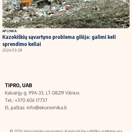
APLINKA
Kazokiškių sąvartyno problema gilėja: galimi keli
sprendimo keliai
2026-03-28
TIPRO, UAB
Kalvarijų g. 99A-33, LT-08219 Vilnius
Tel.: +370 606 17737
El. paštas:
info@ekonomika.lt
© 2026 Visos teisės saugomos. Kopijuoti be raštiško sutikimo yra