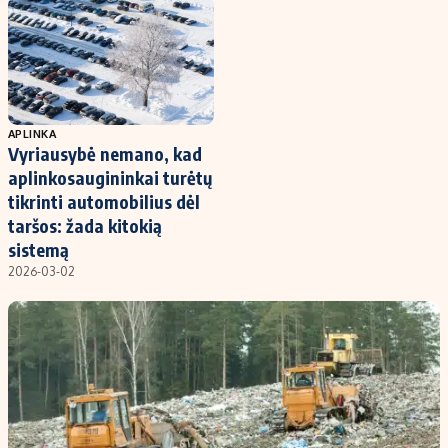
Kontaktai
Regionų naujienos
Indėlių palūkanos
APLINKA
Vyriausybė nemano, kad
aplinkosaugininkai turėtų
tikrinti automobilius dėl
taršos: žada kitokią
sistemą
2026-03-02