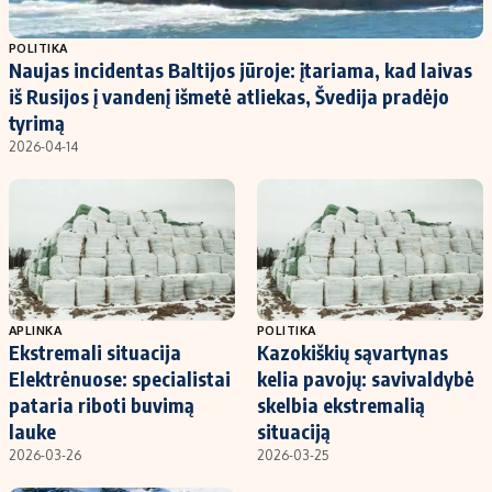
Populiarios temos
Titulinis
POLITIKA
Naujas incidentas Baltijos jūroje: įtariama, kad laivas
Investavimas
Nedarbo išmokos skaičiuoklė
iš Rusijos į vandenį išmetė atliekas, Švedija pradėjo
Akcijų rinka
Indėliai
tyrimą
2026-04-14
Saulės elektrinės
Indėlių skaičiuoklė
Kriptovaliutos
Būsto finansai
Infliacija
Įdomios naujienos
Migracija
Redakcija
APLINKA
POLITIKA
Ekstremali situacija
Kazokiškių sąvartynas
Apie mus
Elektrėnuose: specialistai
kelia pavojų: savivaldybė
Redakcijos politika
pataria riboti buvimą
skelbia ekstremalią
lauke
situaciją
Privatumo politika
2026-03-26
2026-03-25
Turinio žymėjimo taisyklės