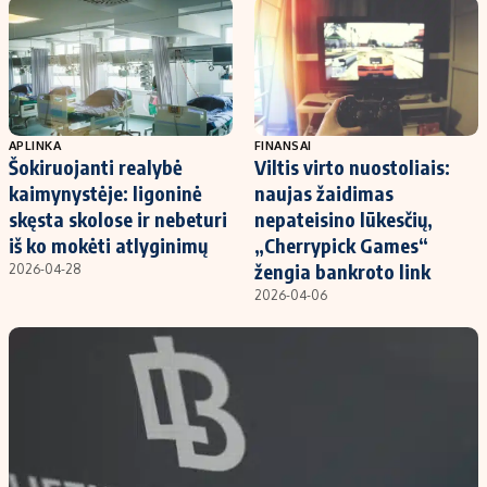
Kontaktai
Regionų naujienos
Indėlių palūkanos
APLINKA
FINANSAI
Šokiruojanti realybė
Viltis virto nuostoliais:
kaimynystėje: ligoninė
naujas žaidimas
skęsta skolose ir nebeturi
nepateisino lūkesčių,
iš ko mokėti atlyginimų
„Cherrypick Games“
žengia bankroto link
2026-04-28
2026-04-06