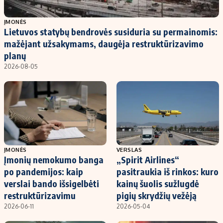
Populiarios temos
Titulinis
ĮMONĖS
Lietuvos statybų bendrovės susiduria su permainomis:
Investavimas
Nedarbo išmokos skaičiuoklė
mažėjant užsakymams, daugėja restruktūrizavimo
Akcijų rinka
Indėliai
planų
2026-08-05
Saulės elektrinės
Indėlių skaičiuoklė
Kriptovaliutos
Būsto finansai
Infliacija
Įdomios naujienos
Migracija
Redakcija
ĮMONĖS
VERSLAS
Įmonių nemokumo banga
„Spirit Airlines“
Apie mus
po pandemijos: kaip
pasitraukia iš rinkos: kuro
Redakcijos politika
verslai bando išsigelbėti
kainų šuolis sužlugdė
restruktūrizavimu
pigių skrydžių vežėją
Privatumo politika
2026-06-11
2026-05-04
Turinio žymėjimo taisyklės