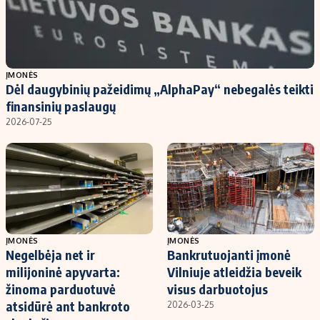
ĮMONĖS
Dėl daugybinių pažeidimų „AlphaPay“ nebegalės teikti
finansinių paslaugų
2026-07-25
ĮMONĖS
ĮMONĖS
Negelbėja net ir
Bankrutuojanti įmonė
milijoninė apyvarta:
Vilniuje atleidžia beveik
žinoma parduotuvė
visus darbuotojus
atsidūrė ant bankroto
2026-03-25