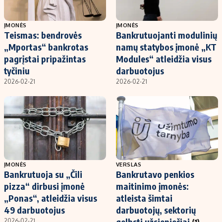
ĮMONĖS
ĮMONĖS
Teismas: bendrovės
Bankrutuojanti modulinių
„Mportas“ bankrotas
namų statybos įmonė „KT
pagrįstai pripažintas
Modules“ atleidžia visus
tyčiniu
darbuotojus
2026-02-21
2026-02-21
ĮMONĖS
VERSLAS
Bankrutuoja su „Čili
Bankrutavo penkios
pizza“ dirbusi įmonė
maitinimo įmonės:
„Ponas“, atleidžia visus
atleista šimtai
49 darbuotojus
darbuotojų, sektorių
gelbsti užsieniečiai
2026-02-21