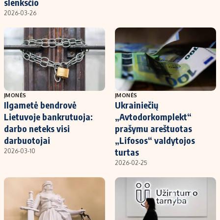
slenksčio
2026-03-26
ĮMONĖS
ĮMONĖS
Ilgametė bendrovė
Ukrainiečių
Lietuvoje bankrutuoja:
„Avtodorkomplekt“
darbo neteks visi
prašymu areštuotas
darbuotojai
„Lifosos“ valdytojos
turtas
2026-03-10
2026-02-25