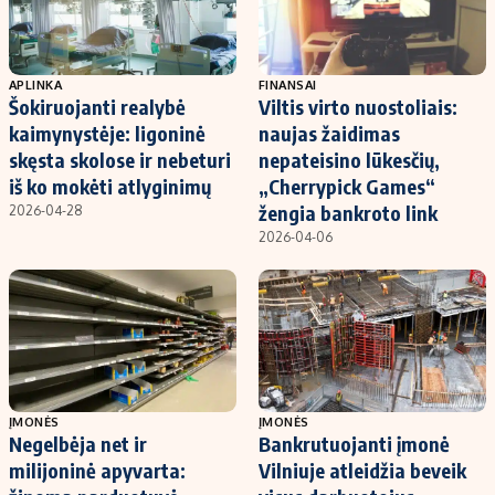
APLINKA
FINANSAI
Šokiruojanti realybė
Viltis virto nuostoliais:
kaimynystėje: ligoninė
naujas žaidimas
skęsta skolose ir nebeturi
nepateisino lūkesčių,
iš ko mokėti atlyginimų
„Cherrypick Games“
žengia bankroto link
2026-04-28
2026-04-06
ĮMONĖS
ĮMONĖS
Negelbėja net ir
Bankrutuojanti įmonė
milijoninė apyvarta:
Vilniuje atleidžia beveik