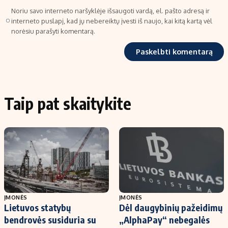
Noriu savo interneto naršyklėje išsaugoti vardą, el. pašto adresą ir
interneto puslapį, kad jų nebereiktų įvesti iš naujo, kai kitą kartą vėl
norėsiu parašyti komentarą.
Taip pat skaitykite
ĮMONĖS
ĮMONĖS
Lietuvos statybų
Dėl daugybinių pažeidimų
bendrovės susiduria su
„AlphaPay“ nebegalės