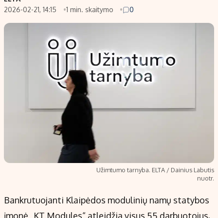
2026-02-21, 14:15
1 min. skaitymo
0
Populiarios temos
Titulinis
Investavimas
Nedarbo išmokos skaičiuoklė
Akcijų rinka
Indėliai
Saulės elektrinės
Indėlių skaičiuoklė
Kriptovaliutos
Būsto finansai
Infliacija
Įdomios naujienos
Migracija
Redakcija
Apie mus
Užimtumo tarnyba. ELTA / Dainius Labutis
Redakcijos politika
nuotr.
Privatumo politika
Bankrutuojanti Klaipėdos modulinių namų statybos
Turinio žymėjimo taisyklės
įmonė „KT Modules“ atleidžia visus 55 darbuotojus,