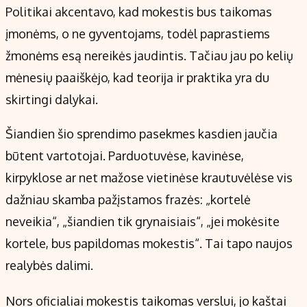
Politikai akcentavo, kad mokestis bus taikomas
įmonėms, o ne gyventojams, todėl paprastiems
žmonėms esą nereikės jaudintis. Tačiau jau po kelių
mėnesių paaiškėjo, kad teorija ir praktika yra du
skirtingi dalykai.
Šiandien šio sprendimo pasekmes kasdien jaučia
būtent vartotojai. Parduotuvėse, kavinėse,
kirpyklose ar net mažose vietinėse krautuvėlėse vis
dažniau skamba pažįstamos frazės: „kortelė
neveikia“, „šiandien tik grynaisiais“, „jei mokėsite
kortele, bus papildomas mokestis“. Tai tapo naujos
realybės dalimi.
Nors oficialiai mokestis taikomas verslui, jo kaštai