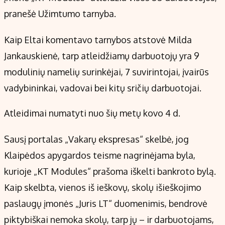
Kontaktai
pranešė Užimtumo tarnyba.
Regionų naujienos
Indėlių palūkanos
Kaip Eltai komentavo tarnybos atstovė Milda
Jankauskienė, tarp atleidžiamų darbuotojų yra 9
modulinių namelių surinkėjai, 7 suvirintojai, įvairūs
vadybininkai, vadovai bei kitų sričių darbuotojai.
Atleidimai numatyti nuo šių metų kovo 4 d.
Sausį portalas „Vakarų ekspresas“ skelbė, jog
Klaipėdos apygardos teisme nagrinėjama byla,
kurioje „KT Modules“ prašoma iškelti bankroto bylą.
Kaip skelbta, vienos iš ieškovų, skolų išieškojimo
paslaugų įmonės „Juris LT“ duomenimis, bendrovė
piktybiškai nemoka skolų, tarp jų – ir darbuotojams,