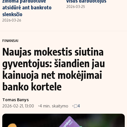
žinoma parduotuvė
visus darbuotojus
atsidūrė ant bankroto
2026-03-25
slenksčio
2026-03-26
FINANSAI
Naujas mokestis siutina
gyventojus: šiandien jau
kainuoja net mokėjimai
banko kortele
Tomas Banys
2026-02-21, 13:00
4 min. skaitymo
4