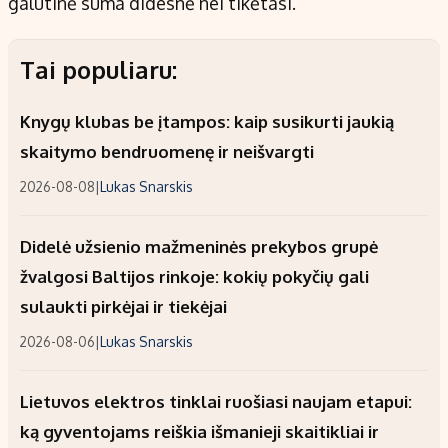
galutinė suma didesnė nei tikėtasi.
Tai populiaru:
Knygų klubas be įtampos: kaip susikurti jaukią
skaitymo bendruomenę ir neišvargti
2026-08-08
|
Lukas Snarskis
Didelė užsienio mažmeninės prekybos grupė
žvalgosi Baltijos rinkoje: kokių pokyčių gali
sulaukti pirkėjai ir tiekėjai
2026-08-06
|
Lukas Snarskis
Lietuvos elektros tinklai ruošiasi naujam etapui:
ką gyventojams reiškia išmanieji skaitikliai ir