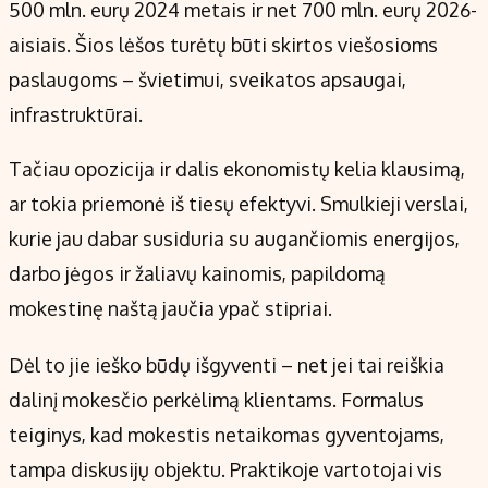
500 mln. eurų 2024 metais ir net 700 mln. eurų 2026-
aisiais. Šios lėšos turėtų būti skirtos viešosioms
paslaugoms – švietimui, sveikatos apsaugai,
infrastruktūrai.
Tačiau opozicija ir dalis ekonomistų kelia klausimą,
ar tokia priemonė iš tiesų efektyvi. Smulkieji verslai,
kurie jau dabar susiduria su augančiomis energijos,
darbo jėgos ir žaliavų kainomis, papildomą
mokestinę naštą jaučia ypač stipriai.
Dėl to jie ieško būdų išgyventi – net jei tai reiškia
dalinį mokesčio perkėlimą klientams. Formalus
teiginys, kad mokestis netaikomas gyventojams,
tampa diskusijų objektu. Praktikoje vartotojai vis