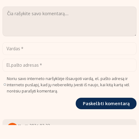
Noriu savo interneto naršyklėje išsaugoti vardą, el. pašto adresą ir
interneto puslapį, kad jų nebereiktų įvesti iš naujo, kai kitą kartą vėl
norėsiu parašyti komentarą.
Kestis
2026-02-23
K
Kam tai įdomu,kas buvo prieš du metus ir ko kišate