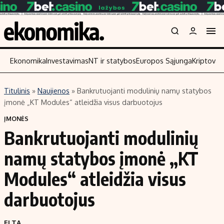
Ekonomika
Investavimas
NT ir statybos
Europos Sąjunga
Kriptoval
Titulinis
»
Naujienos
»
Bankrutuojanti modulinių namų statybos
Turinys
Skaitykite
įmonė „KT Modules“ atleidžia visus darbuotojus
Naujienos
Finansai
ĮMONĖS
Bankrutuojanti modulinių
Aplinka
Įmonės
Verslas
Žemės ūkis
namų statybos įmonė „KT
Energetika
Technologijos
Modules“ atleidžia visus
Ekonomika
Laisvalaikis
darbuotojus
Politika
NT ir statybos
ELTA