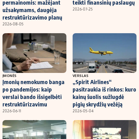
permainomis: mažėjant
teikti finansinių paslaugų
užsakymams, daugėja
2026-07-25
restruktūrizavimo planų
2026-08-05
ĮMONĖS
VERSLAS
Įmonių nemokumo banga
„Spirit Airlines“
po pandemijos: kaip
pasitraukia iš rinkos: kuro
verslai bando išsigelbėti
kainų šuolis sužlugdė
restruktūrizavimu
pigių skrydžių vežėją
2026-06-11
2026-05-04