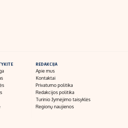
TYKITE
REDAKCIJA
ga
Apie mus
as
Kontaktai
nės
Privatumo politika
as
Redakcijos politika
Turinio žymėjimo taisyklės
e
Regionų naujienos