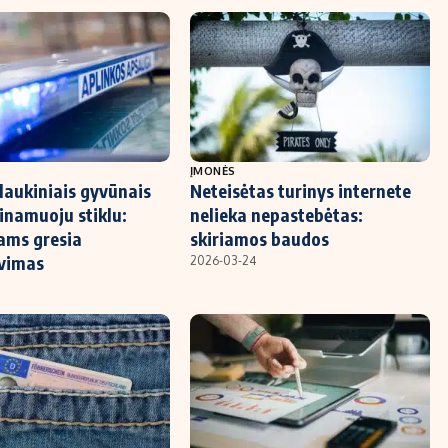
ĮMONĖS
laukiniais gyvūnais
Neteisėtas turinys internete
inamuoju stiklu:
nelieka nepastebėtas:
ams gresia
skiriamos baudos
avimas
2026-03-24