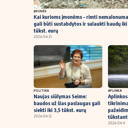
NT ir statybos
ĮMONĖS
Kai kurioms įmonėms – rimti nemalonuma
gali būti sustabdytos ir sulaukti baudų iki
tūkst. eurų
2026-04-21
POLITIKA
APLINKA
Naujas siūlymas Seime:
Aplinkos
baudos už šias paslaugas gali
tikrinima
siekti iki 3,5 tūkst. eurų
pažeidim
tūkstant
2026-04-12
2026-04-11