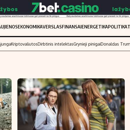
UJIENOS
EKONOMIKA
VERSLAS
FINANSAI
ENERGETIKA
POLITIKA
ąjunga
Kriptovaliutos
Dirbtinis intelektas
Grynieji pinigai
Donaldas Tru
Populiarios temos
Titulinis
Investavimas
Nedarbo išmo
Akcijų rinka
Indėliai
Saulės elektrinės
Indėlių skaiči
Kriptovaliutos
Būsto finansa
Infliacija
Įdomios nauji
Migracija