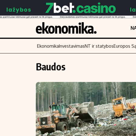
NA
Ekonomika
Investavimas
NT ir statybos
Europos S
Baudos
Turinys
Skaitykite
Naujienos
Finansai
Aplinka
Įmonės
Verslas
Žemės ūkis
Energetika
Technologijos
Ekonomika
Laisvalaikis
Politika