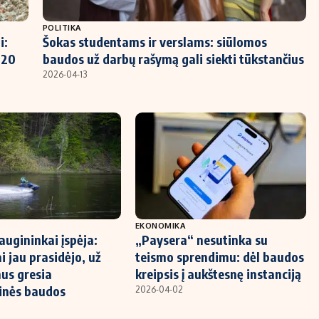
POLITIKA
i:
Šokas studentams ir verslams: siūlomos
 20
baudos už darbų rašymą gali siekti tūkstančius
2026-04-13
EKONOMIKA
augininkai įspėja:
„Paysera“ nesutinka su
i jau prasidėjo, už
teismo sprendimu: dėl baudos
us gresia
kreipsis į aukštesnę instanciją
inės baudos
2026-04-02