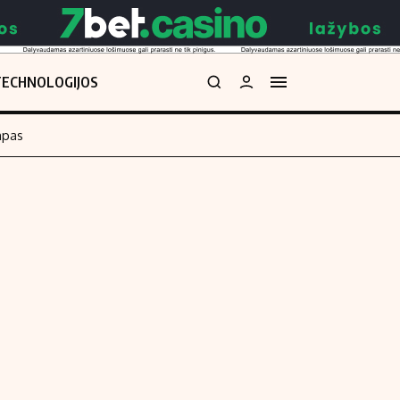
TECHNOLOGIJOS
mpas
Redakcija
kos skaičiuoklė
Apie mus
Redakcijos politika
uoklė
Privatumo politika
i
Turinio žymėjimo taisyklės
enos
Kontaktai
Regionų naujienos