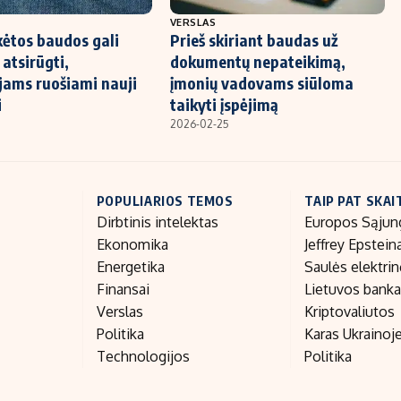
VERSLAS
ėtos baudos gali
Prieš skiriant baudas už
atsirūgti,
dokumentų nepateikimą,
jams ruošiami nauji
įmonių vadovams siūloma
i
taikyti įspėjimą
2026-02-25
POPULIARIOS TEMOS
TAIP PAT SKAI
Dirbtinis intelektas
Europos Sąjun
Ekonomika
Jeffrey Epstein
Energetika
Saulės elektri
Finansai
Lietuvos bank
Verslas
Kriptovaliutos
Politika
Karas Ukrainoj
Technologijos
Politika