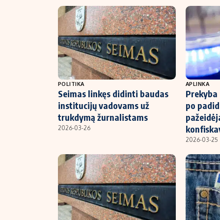
POLITIKA
APLINKA
Seimas linkęs didinti baudas
Prekyba 
institucijų vadovams už
po padid
trukdymą žurnalistams
pažeidėj
konfisk
2026-03-26
2026-03-25