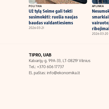
POLITIKA
APLINKA
Už tylą Seime gali tekti
Nesumok
susimokėti: ruošia naujas
smarkiai 
baudas valdantiesiems
vairuoto
ribojima
2026-03-21
2026-03-20
TIPRO, UAB
Kalvarijų g. 99A-33, LT-08219 Vilnius
Tel.: +370 606 17737
El. paštas:
info@ekonomika.lt