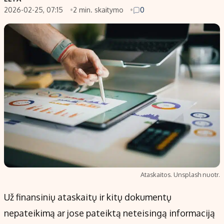
2026-02-25, 07:15
2 min. skaitymo
0
Populiarios temos
Titulinis
Investavimas
Nedarbo išmokos skaičiuoklė
Akcijų rinka
Indėliai
Saulės elektrinės
Indėlių skaičiuoklė
Kriptovaliutos
Būsto finansai
Infliacija
Įdomios naujienos
Migracija
Redakcija
Apie mus
Ataskaitos. Unsplash nuotr.
Redakcijos politika
Už finansinių ataskaitų ir kitų dokumentų
Privatumo politika
nepateikimą ar jose pateiktą neteisingą informaciją
Turinio žymėjimo taisyklės