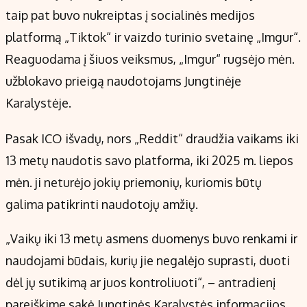
taip pat buvo nukreiptas į socialinės medijos
platformą „Tiktok“ ir vaizdo turinio svetainę „Imgur“.
Reaguodama į šiuos veiksmus, „Imgur“ rugsėjo mėn.
užblokavo prieigą naudotojams Jungtinėje
Karalystėje.
Pasak ICO išvadų, nors „Reddit“ draudžia vaikams iki
13 metų naudotis savo platforma, iki 2025 m. liepos
mėn. ji neturėjo jokių priemonių, kuriomis būtų
galima patikrinti naudotojų amžių.
„Vaikų iki 13 metų asmens duomenys buvo renkami ir
naudojami būdais, kurių jie negalėjo suprasti, duoti
dėl jų sutikimą ar juos kontroliuoti“, – antradienį
pareiškime sakė Jungtinės Karalystės informacijos