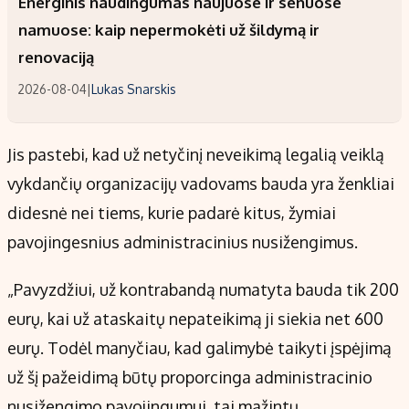
Energinis naudingumas naujuose ir senuose
namuose: kaip nepermokėti už šildymą ir
renovaciją
2026-08-04
|
Lukas Snarskis
Jis pastebi, kad už netyčinį neveikimą legalią veiklą
vykdančių organizacijų vadovams bauda yra ženkliai
didesnė nei tiems, kurie padarė kitus, žymiai
pavojingesnius administracinius nusižengimus.
„Pavyzdžiui, už kontrabandą numatyta bauda tik 200
eurų, kai už ataskaitų nepateikimą ji siekia net 600
eurų. Todėl manyčiau, kad galimybė taikyti įspėjimą
už šį pažeidimą būtų proporcinga administracinio
nusižengimo pavojingumui, tai mažintų