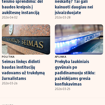
teismo sprendimu: dėl
neskaitę? Tai gali
baudos kreipsis į
kainuoti daugiau nei
aukštesnę instanciją
įsivaizduojate
2026-04-02
2026-03-28
POLITIKA
APLINKA
Seimas linkęs didinti
Prekyba laukiniais
baudas institucijų
gyvūnais po
vadovams už trukdymą
padidinamuoju stiklu:
žurnalistams
pažeidėjams gresia
konfiskavimas
2026-03-26
2026-03-25