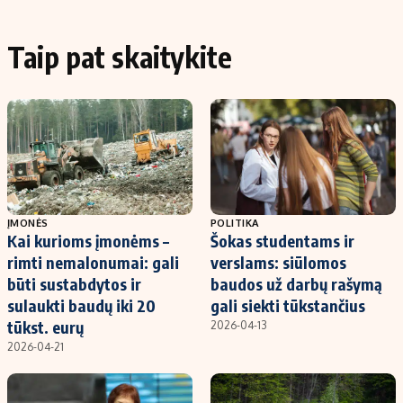
Taip pat skaitykite
ĮMONĖS
POLITIKA
Kai kurioms įmonėms –
Šokas studentams ir
rimti nemalonumai: gali
verslams: siūlomos
būti sustabdytos ir
baudos už darbų rašymą
sulaukti baudų iki 20
gali siekti tūkstančius
tūkst. eurų
2026-04-13
2026-04-21