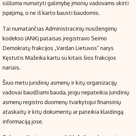
Kontaktai
siūloma numatyti galimybę įmonių vadovams skirti
Regionų naujienos
įspėjimą, o ne iš karto bausti baudomis.
Indėlių palūkanos
Tai numatančias Administracinių nusižengimų
kodekso (ANK) pataisas įregistravo Seimo
Demokratų frakcijos „Vardan Lietuvos“ narys
Kęstutis Mažeika kartu su kitais šios frakcijos
nariais.
Šiuo metu juridinių asmenų ir kitų organizacijų
vadovai baudžiami bauda, jeigu nepateikia Juridinių
asmenų registro duomenų tvarkytojui finansinių
ataskaitų ir kitų dokumentų ar pateikia klaidingą
informaciją jose.