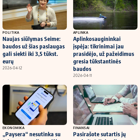
POLITIKA
APLINKA
Naujas siūlymas Seime:
Aplinkosaugininkai
baudos už šias paslaugas
įspėja: tikrinimai jau
gali siekti iki 3,5 tūkst.
prasidėjo, už pažeidimus
eurų
gresia tūkstantinės
baudos
2026-04-12
2026-04-11
EKONOMIKA
FINANSAI
„Paysera“ nesutinka su
Pasirašote sutartis jų