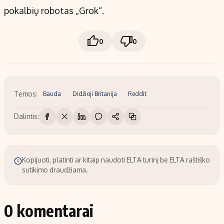
pokalbių robotas „Grok“.
0
0
Temos:
Bauda
Didžioji Britanija
Reddit
Dalintis:
Kopijuoti, platinti ar kitaip naudoti ELTA turinį be ELTA raštiško
sutikimo draudžiama.
0 komentarai