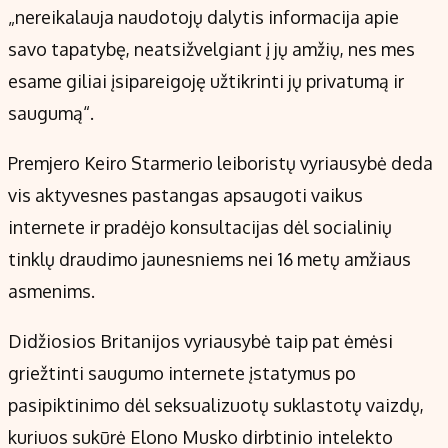
„nereikalauja naudotojų dalytis informacija apie
savo tapatybę, neatsižvelgiant į jų amžių, nes mes
esame giliai įsipareigoję užtikrinti jų privatumą ir
saugumą“.
Premjero Keiro Starmerio leiboristų vyriausybė deda
vis aktyvesnes pastangas apsaugoti vaikus
internete ir pradėjo konsultacijas dėl socialinių
tinklų draudimo jaunesniems nei 16 metų amžiaus
asmenims.
Didžiosios Britanijos vyriausybė taip pat ėmėsi
griežtinti saugumo internete įstatymus po
pasipiktinimo dėl seksualizuotų suklastotų vaizdų,
kuriuos sukūrė Elono Musko dirbtinio intelekto