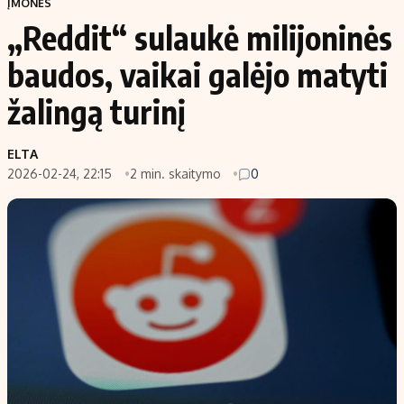
ĮMONĖS
„Reddit“ sulaukė milijoninės
baudos, vaikai galėjo matyti
žalingą turinį
ELTA
2026-02-24, 22:15
2 min. skaitymo
0