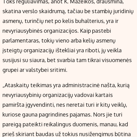
Toks reguliavimas, anot K. Mažeikos, drausmina,
skatina verslo skaidrumą, tačiau be stambių juridinių
asmenų, turinčių net po kelis buhalterius, yra ir
nevyriausybinės organizacijos. Kaip pastebi
parlamentaras, tokių vieno arba kelių asmenų
įsteigtų organizacijų ištekliai yra riboti, jų veikla
susijusi su siaura, bet svarbia tam tikrai visuomenės
grupei ar valstybei sritimi.
„Ataskaitų teikimas yra administracinė našta, kurią
nevyriausybinių organizacijų vadovai kartais
pamiršta įgyvendinti, nes neretai turi ir kitų veiklų,
kuriose gauna pagrindines pajamas. Nors jie turi
pareigą pateikti reikalingus duomenis, manau, kad
prieš skiriant baudas už tokius nusižengimus būtina