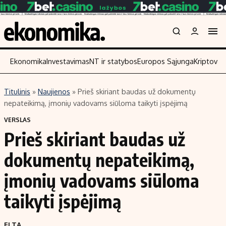
Ekonomika
Investavimas
NT ir statybos
Europos Sąjunga
Kriptoval
Titulinis
»
Naujienos
»
Prieš skiriant baudas už dokumentų
Turinys
Skaitykite
nepateikimą, įmonių vadovams siūloma taikyti įspėjimą
Naujienos
Finansai
VERSLAS
Prieš skiriant baudas už
Aplinka
Įmonės
Verslas
Žemės ūkis
dokumentų nepateikimą,
Energetika
Technologijos
įmonių vadovams siūloma
Ekonomika
Laisvalaikis
taikyti įspėjimą
Politika
NT ir statybos
ELTA