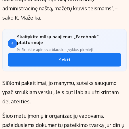
administracinę naštą, mažėtų krūvis teismams”,–
sako K. Mažeika.
Skaitykite mūsų naujienas „Facebook“
platformoje
Sužinokite apie svarbiausius įvykius pirmieji!
Sekti
Siūlomi pakeitimai, jo manymu, suteiks saugumo
ypač smulkiam verslui, leis būti labiau užtikrintam
dėl ateities.
Šiuo metu įmonių ir organizacijų vadovams,
pažeidusiems dokumentų pateikimo tvarką Juridinių