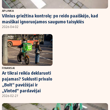
Populiarios temos
Titulinis
APLINKA
Vilnius griežtina kontrolę: po reido paaiškėjo, kad
Investavimas
Nedarbo išmokos skaičiuoklė
masiškai ignoruojamos saugumo taisyklės
Akcijų rinka
Indėliai
2026-04-02
Saulės elektrinės
Indėlių skaičiuoklė
Kriptovaliutos
Būsto finansai
Infliacija
Įdomios naujienos
Migracija
FINANSAI
Ar tikrai reikia deklaruoti
Redakcija
pajamas? Suklusti privalo
Apie mus
„Bolt“ pavėžėjai ir
Redakcijos politika
„Vinted“ pardavėjai
2026-02-27
Privatumo politika
Turinio žymėjimo taisyklės