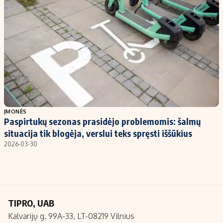
Kontaktai
Regionų naujienos
Indėlių palūkanos
ĮMONĖS
Paspirtukų sezonas prasidėjo problemomis: šalmų
situacija tik blogėja, verslui teks spręsti iššūkius
2026-03-30
TIPRO, UAB
Kalvarijų g. 99A-33, LT-08219 Vilnius